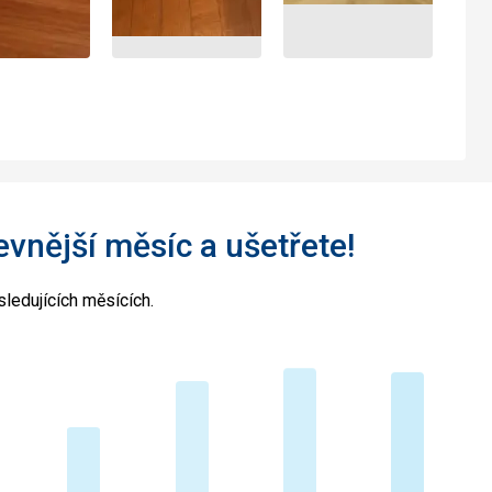
levnější měsíc a ušetřete!
ledujících měsících.