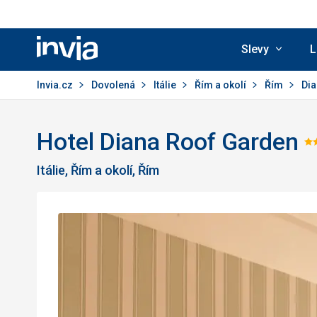
Slevy
L
Invia.cz
Invia.cz
Dovolená
Itálie
Řím a okolí
Řím
Dia
Hotel Diana Roof Garden
H
Itálie, Řím a okolí, Řím
4