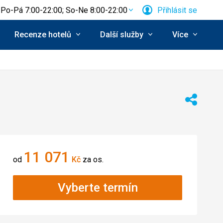
Po-Pá 7:00-22:00; So-Ne 8:00-22:00
Přihlásit se
Recenze hotelů
Další služby
Více
Sdílet
11 071
od
Kč
za os.
Vyberte termín