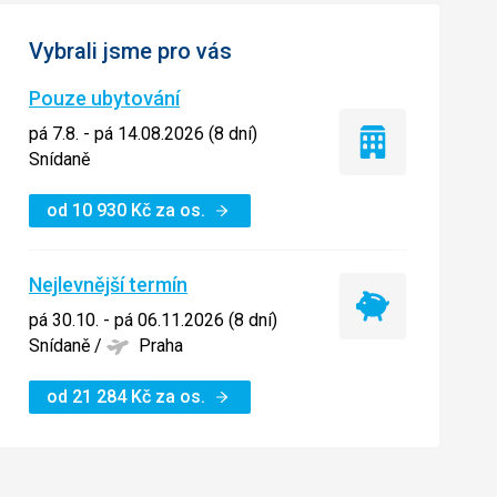
Vybrali jsme pro vás
Pouze ubytování
pá 7.8. - pá 14.08.2026 (8 dní)
Pouze
Snídaně
ubytování
od
10 930
Kč
za os.
Nejlevnější termín
Nejlevnější
pá 30.10. - pá 06.11.2026 (8 dní)
termín
Snídaně
/
Praha
od
21 284
Kč
za os.