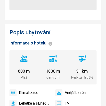
Popis ubytování
Informace o hotelu
Informace
Vzdálenost
Vzdálenost
Vzdálenost
od
od
od
pláže
centra
letiště
800 m
1000 m
31 km
města
Pláž
Centrum
Nejbližší letiště
Klimatizace
Vnější bazén
ano
Klimatizace
ano
Vnější
bazén
Lehátka a slunečníky u bazénu zdarma
TV
Lehátka
TV