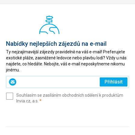
Nabídky nejlepších zájezdů na e-mail
Ty nejzajímavější zájezdy pravidelně na váš e-mail! Preferujete
exotické pláže, zasněžené ledovce nebo plavbu lodí? Vždy u nás
najdete, co hledáte. Nebojte, váš e-mail neposkytneme nikomu
jinému.
Zadejte
Přihlásit
svůj
e-
Souhlasím se zasíláním obchodních sdělení k produktům
mail
(povinné)
Invia.cz, a.s.
*
(povinné)
*