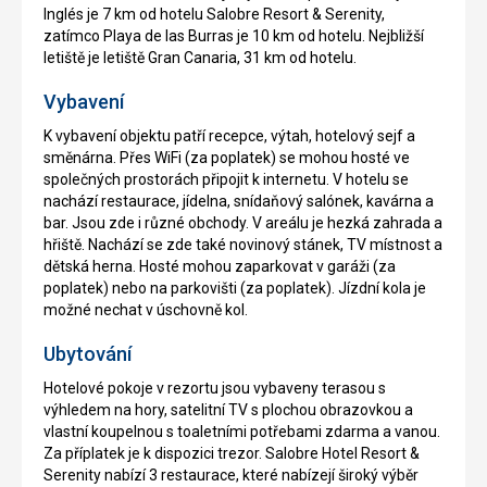
Inglés je 7 km od hotelu Salobre Resort & Serenity,
zatímco Playa de las Burras je 10 km od hotelu. Nejbližší
letiště je letiště Gran Canaria, 31 km od hotelu.
Vybavení
K vybavení objektu patří recepce, výtah, hotelový sejf a
směnárna. Přes WiFi (za poplatek) se mohou hosté ve
společných prostorách připojit k internetu. V hotelu se
nachází restaurace, jídelna, snídaňový salónek, kavárna a
bar. Jsou zde i různé obchody. V areálu je hezká zahrada a
hřiště. Nachází se zde také novinový stánek, TV místnost a
dětská herna. Hosté mohou zaparkovat v garáži (za
poplatek) nebo na parkovišti (za poplatek). Jízdní kola je
možné nechat v úschovně kol.
Ubytování
Hotelové pokoje v rezortu jsou vybaveny terasou s
výhledem na hory, satelitní TV s plochou obrazovkou a
vlastní koupelnou s toaletními potřebami zdarma a vanou.
Za příplatek je k dispozici trezor. Salobre Hotel Resort &
Serenity nabízí 3 restaurace, které nabízejí široký výběr