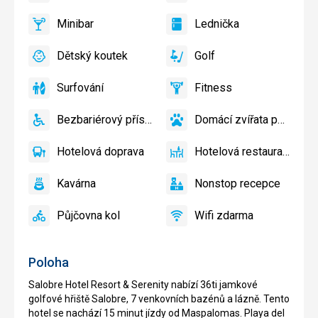
ano
ano
a
Minibar
Lednička
slunečníky
ano
Minibar,
ano
Lednička
u
Bar
Dětský koutek
Golf
bazénu
ano
Dětský
ano
Golf
zdarma
koutek,
Surfování
Fitness
Dětské
ano
Surfování
ano
Fitness
hřiště,
Bezbariérový přístup
Domácí zvířata povolena
Dětský
ano
Bezbariérový
ano
Domácí
bazén
přístup
zvířata
Hotelová doprava
Hotelová restaurace
povolena
ano
Hotelová
ano
Hotelová
doprava
restaurace
Kavárna
Nonstop recepce
ano
Kavárna
ano
Nonstop
recepce
Půjčovna kol
Wifi zdarma
ano
Půjčovna
ano
Wifi
kol
zdarma
Poloha
Salobre Hotel Resort & Serenity nabízí 36ti jamkové
golfové hřiště Salobre, 7 venkovních bazénů a lázně. Tento
hotel se nachází 15 minut jízdy od Maspalomas. Playa del