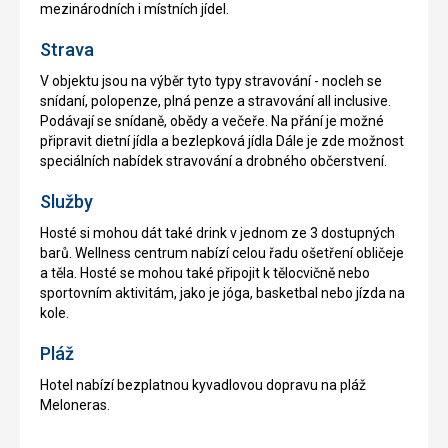
mezinárodních i místních jídel.
Strava
V objektu jsou na výběr tyto typy stravování - nocleh se
snídaní, polopenze, plná penze a stravování all inclusive.
Podávají se snídaně, obědy a večeře. Na přání je možné
připravit dietní jídla a bezlepková jídla Dále je zde možnost
speciálních nabídek stravování a drobného občerstvení.
Služby
Hosté si mohou dát také drink v jednom ze 3 dostupných
barů. Wellness centrum nabízí celou řadu ošetření obličeje
a těla. Hosté se mohou také připojit k tělocvičně nebo
sportovním aktivitám, jako je jóga, basketbal nebo jízda na
kole.
Pláž
Hotel nabízí bezplatnou kyvadlovou dopravu na pláž
Meloneras.