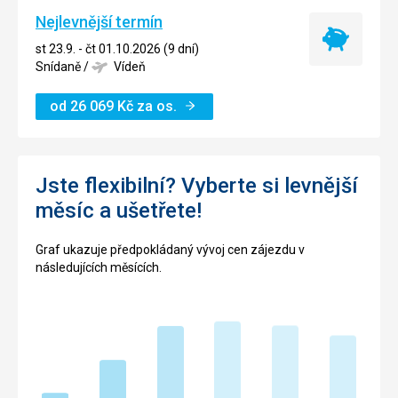
Nejlevnější termín
Nejlevnější
st 23.9. - čt 01.10.2026 (9 dní)
termín
Snídaně
/
Vídeň
od
26 069
Kč
za os.
Jste flexibilní? Vyberte si levnější
měsíc a ušetřete!
Graf ukazuje předpokládaný vývoj cen zájezdu v
následujících měsících.