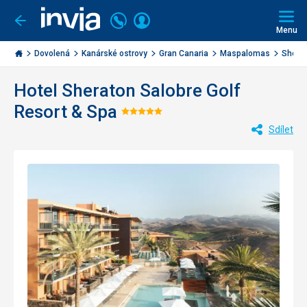
Volejte
Přihlásit
Jít
zpět
226
Menu
se
000
Invia.cz
284
Dovolená
Kanárské ostrovy
Gran Canaria
Maspalomas
Sherat
Hotel Sheraton Salobre Golf
Resort & Spa
Hodnocení:
Sdílet
5/5