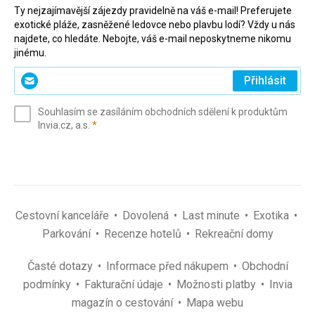
Ty nejzajímavější zájezdy pravidelně na váš e-mail! Preferujete
exotické pláže, zasněžené ledovce nebo plavbu lodí? Vždy u nás
najdete, co hledáte. Nebojte, váš e-mail neposkytneme nikomu
jinému.
Zadejte
Přihlásit
svůj
e-
Souhlasím se zasíláním obchodních sdělení k produktům
mail
(povinné)
Invia.cz, a.s.
*
(povinné)
*
Cestovní kanceláře
Dovolená
Last minute
Exotika
Parkování
Recenze hotelů
Rekreační domy
Časté dotazy
Informace před nákupem
Obchodní
podmínky
Fakturační údaje
Možnosti platby
Invia
magazín o cestování
Mapa webu