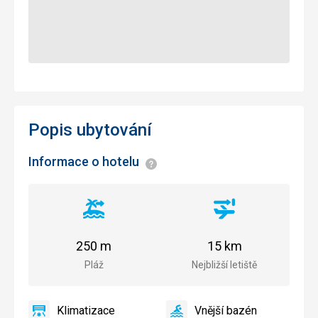
Popis ubytování
Informace o hotelu
Informace
Vzdálenost
Vzdálenost
od
od
pláže
letiště
250 m
15 km
Pláž
Nejbližší letiště
Klimatizace
Vnější bazén
Klimatizace
Vnější