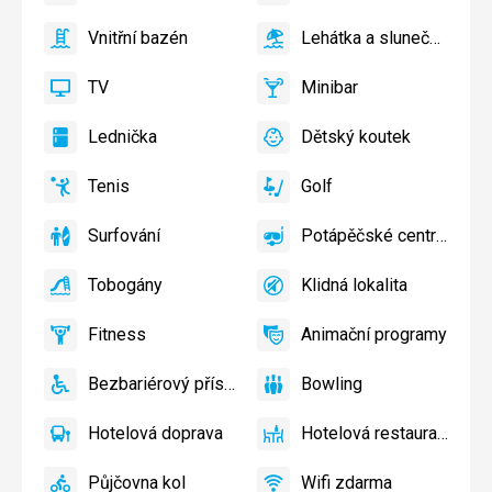
ano
ano
bazén
Vnitřní bazén
Lehátka a slunečníky u 
ano
Vnitřní
ano
Lehátka
bazén
a
TV
Minibar
slunečníky
ano
TV
ano
Minibar,
u
Bar
Lednička
Dětský koutek
bazénu
ano
Lednička
ano
Dětský
zdarma
koutek,
Tenis
Golf
Dětské
ano
Tenis,
ano
Golf
hřiště,
Volejbal
Surfování
Potápěčské centrum
Dětský
ano
Surfování
ano
Potápěčské
bazén
centrum
Tobogány
Klidná lokalita
ano
Tobogány
ano
Klidná
lokalita
Fitness
Animační programy
ano
Fitness
ano
Animační
programy
Bezbariérový přístup
Bowling
ano
Bezbariérový
ano
Bowling
přístup
Hotelová doprava
Hotelová restaurace
ano
Hotelová
ano
Hotelová
doprava
restaurace
Půjčovna kol
Wifi zdarma