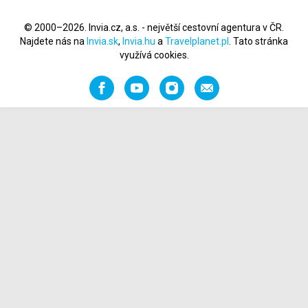
© 2000–2026. Invia.cz, a.s. - největší cestovní agentura v ČR.
Najdete nás na
Invia.sk
,
Invia.hu
a
Travelplanet.pl
. Tato stránka
využívá cookies.
Facebook
YouTube
Instagram
Napište
nám