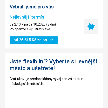
Vybrali jsme pro vás
Nejlevnější termín
pá 2.10. - pá 09.10.2026 (8 dní)
Nejlevnější
Polopenze
/
Bratislava
termín
od
26 615
Kč
za os.
Jste flexibilní? Vyberte si levnější
měsíc a ušetřete!
Graf ukazuje předpokládaný vývoj cen zájezdu v
následujících měsících.