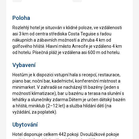
ano
Půjčovna
ano
Wifi
kol
zdarma
Poloha
Rozlehlý hotel je situován v klidné poloze, ve vzdálenosti
asi 3 km od centra střediska Costa Teguise s řadou
nákupních a zábavních možností a zhruba 4 km od
golfového hřiště. Hlavní město Arrecife je vzdáleno 4 km
od hotelu. Písečná pláž je vzdálena asi 600 m od hotelu.
Vybavení
Hostům je k dispozici vstupní hala s recepcí, restaurace,
piano bar, noční bar, kadeřnictví, konferenční místnost a
minimarket. V zahradě se nacházejí tři bazény (jeden s
možností klimatizace), bar u bazénu a terasa na slunění s
lehátky a slunečníky zdarma.Dětem je určen dětský bazén
a hřiště, miniklub (2–12 let) a služba hlídání dětí (na
vyžádání, za poplatek).
Ubytování
Hotel disponuje celkem 442 pokoji. Dvoulůžkové pokoje