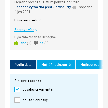
Ověřená recenze
Datum pobytu: Září 2021
Cena
5,0
/ 5
Recenze vytvořená před 3 a více lety
Napsáno
Říjen 2021
Báječná dovolená.
Báječná dovolená.
Zobrazit více
Byla tato recenze užitečná?
Strava
5,0
/ 5
ano
(
1
)
ne
(
0
)
Ubytování
5,0
/ 5
Okolí
4,0
/ 5
Podle data
Nejhůř hodnocené
Nejlépe hodnoce
Služby
5,0
/ 5
Cena
5,0
/ 5
Filtrovat recenze
obsahující komentář
Pláž
Krásné světlé pláže dostupné autobusem nebo
pouze s obrázky
pěšky po pobřežní promenádě.