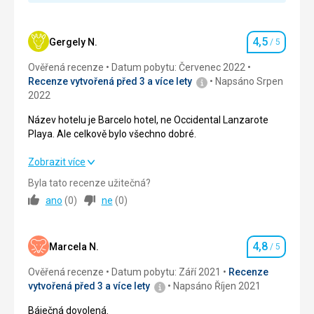
Strava
Vynikající,velký výběr .
Ubytování
4,5
Gergely N.
/ 5
Hodnocení
Čisto,pořádek.
Ověřená recenze
Datum pobytu: Červenec 2022
Služby
Recenze vytvořená před 3 a více lety
Napsáno Srpen
Velmi dobré.
2022
Název hotelu je Barcelo hotel, ne Occidental Lanzarote
Playa. Ale celkově bylo všechno dobré.
Název hotelu je Barcelo hotel, ne Occidental Lanzarote
Zobrazit více
Playa. Ale celkově bylo všechno dobré.
Byla tato recenze užitečná?
ano
(
0
)
ne
(
0
)
Strava
5,0
/ 5
Ubytování
4,0
/ 5
4,8
Marcela N.
/ 5
Hodnocení
Okolí
4,0
/ 5
Ověřená recenze
Datum pobytu: Září 2021
Recenze
vytvořená před 3 a více lety
Napsáno Říjen 2021
Služby
5,0
/ 5
Báječná dovolená.