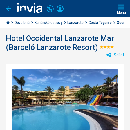
Volejte
Přihlásit
Jít
zpět
226
Menu
se
000
Invia.cz
284
Dovolená
Kanárské ostrovy
Lanzarote
Costa Teguise
Occident
Hotel Occidental Lanzarote Mar
(Barceló Lanzarote Resort)
Hodnoce
Sdílet
4/5