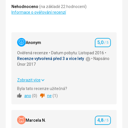
Nehodnoceno
(na základě 22 hodnocení)
Informace o ověřování recenzí
5,0
Anonym
/ 5
Hodnocení
Ověřená recenze
Datum pobytu: Listopad 2016
Recenze vytvořená před 3 a více lety
Napsáno
Únor 2017
Zobrazit více
Strava
5,0
/ 5
Byla tato recenze užitečná?
ano
(
0
)
ne
(
1
)
Ubytování
5,0
/ 5
Okolí
5,0
/ 5
4,8
Služby
5,0
/ 5
Marcela N.
/ 5
Hodnocení