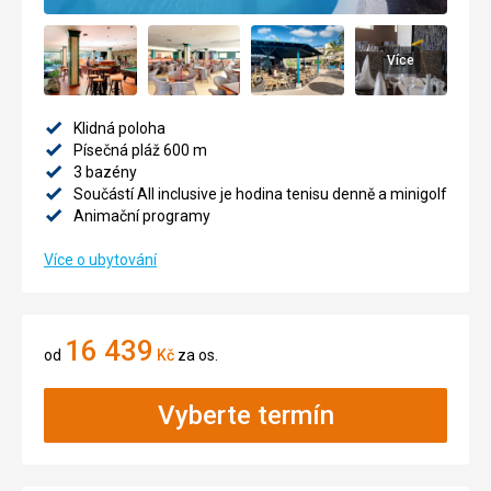
Více
Klidná poloha
Písečná pláž 600 m
3 bazény
Součástí All inclusive je hodina tenisu denně a minigolf
Animační programy
Více o ubytování
16 439
od
Kč
za os.
Vyberte termín