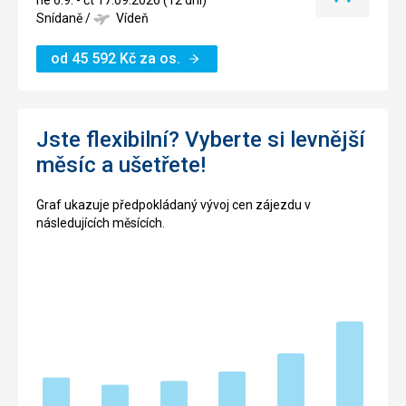
ne 6.9. - čt 17.09.2026 (12 dní)
termín
Snídaně
/
Vídeň
od
45 592
Kč
za os.
Jste flexibilní? Vyberte si levnější
měsíc a ušetřete!
Graf ukazuje předpokládaný vývoj cen zájezdu v
následujících měsících.