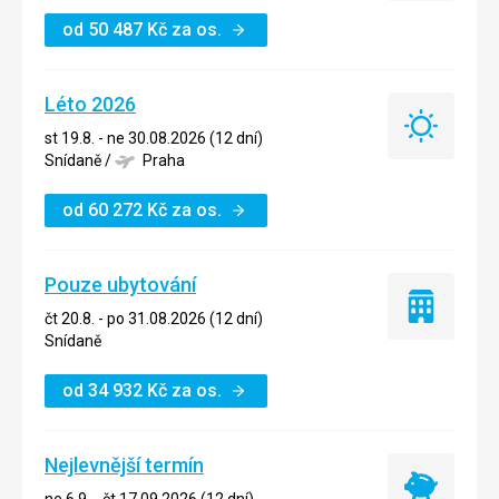
od
50 487
Kč
za os.
Léto 2026
Léto
st 19.8. - ne 30.08.2026 (12 dní)
2026
Snídaně
/
Praha
od
60 272
Kč
za os.
Pouze ubytování
Pouze
čt 20.8. - po 31.08.2026 (12 dní)
ubytování
Snídaně
od
34 932
Kč
za os.
Nejlevnější termín
Nejlevnější