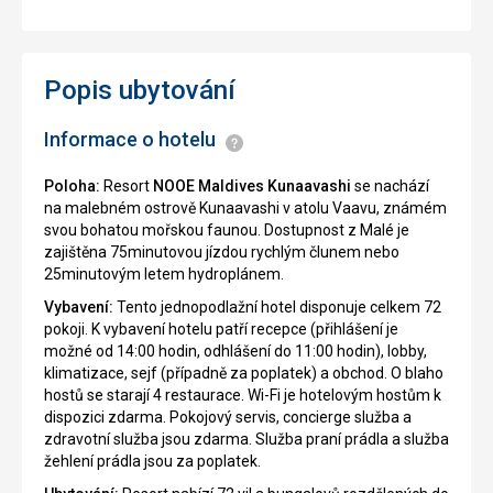
Popis ubytování
Informace o hotelu
Informace
Poloha:
Resort
NOOE Maldives Kunaavashi
se nachází
na malebném ostrově Kunaavashi v atolu Vaavu, známém
svou bohatou mořskou faunou. Dostupnost z Malé je
zajištěna 75minutovou jízdou rychlým člunem nebo
25minutovým letem hydroplánem.
Vybavení:
Tento jednopodlažní hotel disponuje celkem 72
pokoji. K vybavení hotelu patří recepce (přihlášení je
možné od 14:00 hodin, odhlášení do 11:00 hodin), lobby,
klimatizace, sejf (případně za poplatek) a obchod. O blaho
hostů se starají 4 restaurace. Wi-Fi je hotelovým hostům k
dispozici zdarma. Pokojový servis, concierge služba a
zdravotní služba jsou zdarma. Služba praní prádla a služba
žehlení prádla jsou za poplatek.