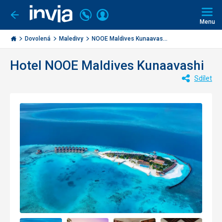
Volejte
Přihlásit
Jít
zpět
226
Menu
se
000
Invia.cz
284
Dovolená
Maledivy
NOOE Maldives Kunaavas...
Hotel NOOE Maldives Kunaavashi
Sdílet