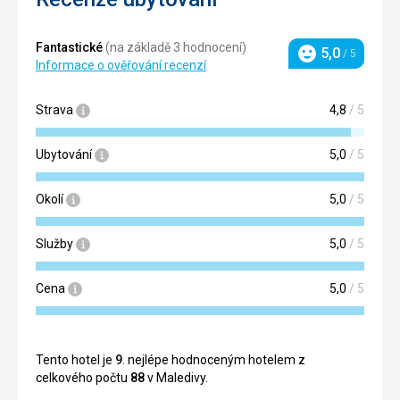
Fantastické
(na základě 3 hodnocení)
5,0
/ 5
Hodnocení
Informace o ověřování recenzí
Strava
4,8
/ 5
Ubytování
5,0
/ 5
Okolí
5,0
/ 5
Služby
5,0
/ 5
Cena
5,0
/ 5
Tento hotel je
9
. nejlépe hodnoceným hotelem z
celkového počtu
88
v Maledivy.