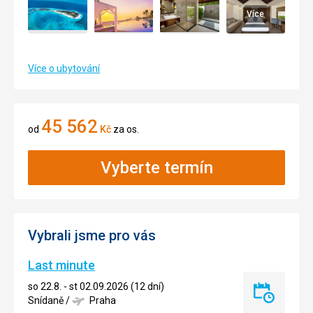
Více
Více o ubytování
45 562
od
Kč
za os.
Vyberte termín
Vybrali jsme pro vás
Last minute
so 22.8. - st 02.09.2026 (12 dní)
Last
Snídaně
/
Praha
minute