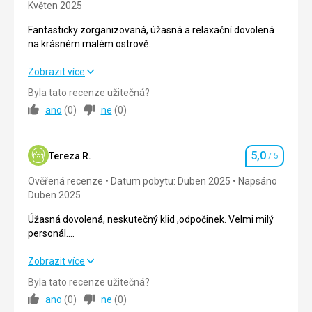
Květen 2025
Fantasticky zorganizovaná, úžasná a relaxační dovolená
na krásném malém ostrově.
Fantasticky zorganizovaná, úžasná a relaxační dovolená
Zobrazit více
na krásném malém ostrově.
Byla tato recenze užitečná?
ano
(
0
)
ne
(
0
)
Strava
4,0
/ 5
Ubytování
5,0
/ 5
5,0
Tereza R.
/ 5
Hodnocení
Okolí
5,0
/ 5
Ověřená recenze
Datum pobytu: Duben 2025
Napsáno
Duben 2025
Služby
5,0
/ 5
Úžasná dovolená, neskutečný klid ,odpočinek. Velmi milý
Cena
5,0
/ 5
personál.
Nádherná příroda.
Úžasná dovolená, neskutečný klid ,odpočinek. Velmi milý
Zobrazit více
Pláž
personál.
Oceán je jen pár kroků od každé vily. Voda je křišťálově
Byla tato recenze užitečná?
Nádherná příroda.
čistá, divoká zvěř bohatá. Velmi málo lidí, vůbec žádné
ano
(
0
)
ne
(
0
)
přeplněné místo.