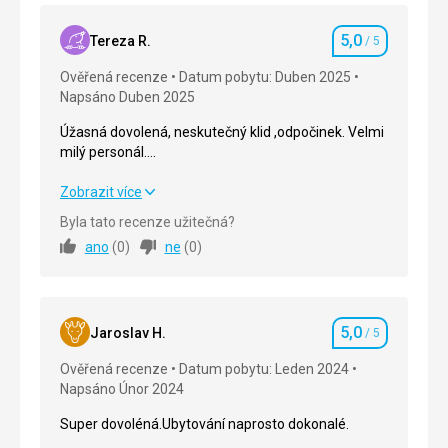
5,0
Tereza R.
/ 5
Hodnocení
Ověřená recenze
Datum pobytu: Duben 2025
Napsáno Duben 2025
Úžasná dovolená, neskutečný klid ,odpočinek. Velmi
milý personál.
Nádherná příroda.
Úžasná dovolená, neskutečný klid ,odpočinek. Velmi
Zobrazit více
milý personál.
Byla tato recenze užitečná?
Nádherná příroda.
ano
(
0
)
ne
(
0
)
Strava
5,0
/ 5
Ubytování
5,0
/ 5
5,0
Jaroslav H.
/ 5
Hodnocení
Okolí
5,0
/ 5
Ověřená recenze
Datum pobytu: Leden 2024
Napsáno Únor 2024
Služby
5,0
/ 5
Super dovoléná.Ubytování naprosto dokonalé.
Cena
5,0
/ 5