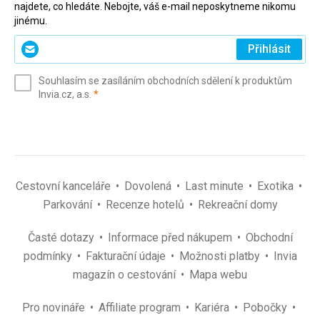
najdete, co hledáte. Nebojte, váš e-mail neposkytneme nikomu
jinému.
Zadejte
Přihlásit
svůj
e-
Souhlasím se zasíláním obchodních sdělení k produktům
mail
(povinné)
Invia.cz, a.s.
*
(povinné)
*
Cestovní kanceláře
Dovolená
Last minute
Exotika
Parkování
Recenze hotelů
Rekreační domy
Časté dotazy
Informace před nákupem
Obchodní
podmínky
Fakturační údaje
Možnosti platby
Invia
magazín o cestování
Mapa webu
Pro novináře
Affiliate program
Kariéra
Pobočky