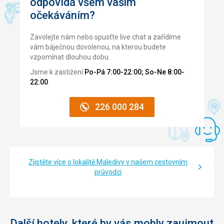
odpovídá všem vašim
skútru :).
Pláž perfektní.
očekáváním?
Skvělý obchod se suvenýry,kde seženete snad vše.
Strava
Spokojenost
Zavolejte nám nebo spusťte live chat a zařídíme
Ubytování
vám báječnou dovolenou, na kterou budete
Dokonalé.
vzpomínat dlouhou dobu.
Služby
Jsme k zastižení
Po-Pá 7:00-22:00; So-Ne 8:00-
Bez problémů.
22:00
.
226 000 284
Zjistěte více o lokalitě Maledivy v našem cestovním
průvodci
Další hotely, které by vás mohly zaujmout