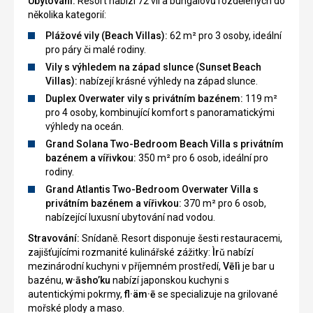
Ubytování:
Resort nabízí 72 vil a bungalovů rozdělených do
několika kategorií:
Plážové vily (Beach Villas):
62 m² pro 3 osoby, ideální
pro páry či malé rodiny.
Vily s výhledem na západ slunce (Sunset Beach
Villas):
nabízejí krásné výhledy na západ slunce.
Duplex Overwater vily s privátním bazénem:
119 m²
pro 4 osoby, kombinující komfort s panoramatickými
výhledy na oceán.
Grand Solana Two-Bedroom Beach Villa s privátním
bazénem a vířivkou:
350 m² pro 6 osob, ideální pro
rodiny.
Grand Atlantis Two-Bedroom Overwater Villa s
privátním bazénem a vířivkou:
370 m² pro 6 osob,
nabízející luxusní ubytování nad vodou.
Stravování:
Snídaně. Resort disponuje šesti restauracemi,
zajišťujícími rozmanité kulinářské zážitky:
Ìrǔ
nabízí
mezinárodní kuchyni v příjemném prostředí,
Vēlì
je bar u
bazénu,
w·āsho’ku
nabízí japonskou kuchyni s
autentickými pokrmy,
fl·äm·ē
se specializuje na grilované
mořské plody a maso.