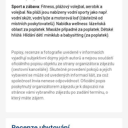
Sport a zábava:
Fitness, plážový volejbal, aerobik a
volejbal. Na pláži jsou nabízeny vodní sporty jako např.
vodní skútr, vodní lyže a motorová loď (částečně od
místních poskytovatelů). Nabídka wellness: lázeňská
oblast za poplatek. Masáže případně za poplatek. Dětské
hřiště. Hlídání dětí: miniklub a babysitting (za poplatek).
Popisy, recenze a fotografie uvedené v informacích
vyjadřují subjektivní dojmy jejich autorů a nejsou součástí
oficiálního popisu objektu ze strany organizátora zájezdu
(cestovní kanceláře). Skutečné provedení pokojů a jejich
vybavení se může od uvedených informací lišit, za což
společnost Invia nenese odpovědnost. Oficiální popis
poskytnutý organizátorem zájezdu je k dispozici na
stránce vámi vybraného zájezdu po zadání termínu, o
který máte zájem.
Recenze ubytování