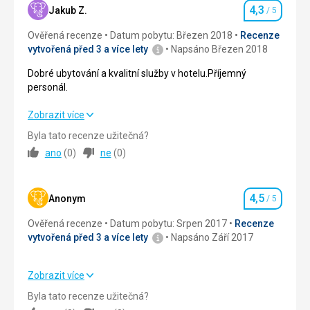
4,3
Jakub Z.
/ 5
Služby
Hodnocení
Služby
1,0
/ 5
Personál moc milí a vstřícný.Dokonce tam pracuje
Ověřená recenze
Datum pobytu: Březen 2018
Recenze
slečna, která mluví česky a poradí,když něčemu
vytvořená před 3 a více lety
Napsáno Březen 2018
Cena
2,0
/ 5
nerozumíte.Služby hotelu jsou vynikající, denně je v
provozu několik saun.Bazén je teploučký a
Dobré ubytování a kvalitní služby v hotelu.Příjemný
čistý,lehátka i slunečníky jsou samozřejmostí.
personál.
Dobré ubytování a kvalitní služby v hotelu.Příjemný
Zobrazit více
personál.
Byla tato recenze užitečná?
ano
(
0
)
ne
(
0
)
Strava
5,0
/ 5
Ubytování
4,0
/ 5
4,5
Anonym
/ 5
Hodnocení
Služby
4,0
/ 5
Ověřená recenze
Datum pobytu: Srpen 2017
Recenze
vytvořená před 3 a více lety
Napsáno Září 2017
Sport
3,0
/ 5
Cena
5,0
/ 5
Zobrazit více
Strava
4,0
/ 5
Byla tato recenze užitečná?
Strava