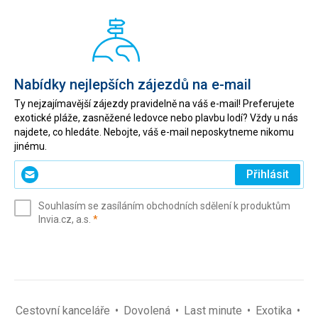
Nabídky nejlepších zájezdů na e-mail
Ty nejzajímavější zájezdy pravidelně na váš e-mail! Preferujete
exotické pláže, zasněžené ledovce nebo plavbu lodí? Vždy u nás
najdete, co hledáte. Nebojte, váš e-mail neposkytneme nikomu
jinému.
Zadejte
Přihlásit
svůj
e-
Souhlasím se zasíláním obchodních sdělení k produktům
mail
(povinné)
Invia.cz, a.s.
*
(povinné)
*
Cestovní kanceláře
Dovolená
Last minute
Exotika