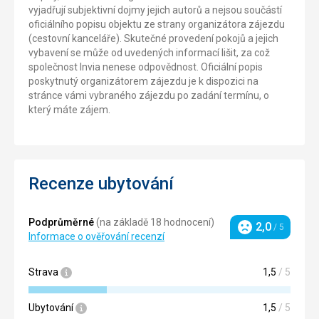
vyjadřují subjektivní dojmy jejich autorů a nejsou součástí
oficiálního popisu objektu ze strany organizátora zájezdu
(cestovní kanceláře). Skutečné provedení pokojů a jejich
vybavení se může od uvedených informací lišit, za což
společnost Invia nenese odpovědnost. Oficiální popis
poskytnutý organizátorem zájezdu je k dispozici na
stránce vámi vybraného zájezdu po zadání termínu, o
který máte zájem.
Recenze ubytování
Podprůměrné
(na základě 18 hodnocení)
2,0
/ 5
Hodnocení
Informace o ověřování recenzí
Strava
1,5
/ 5
Ubytování
1,5
/ 5