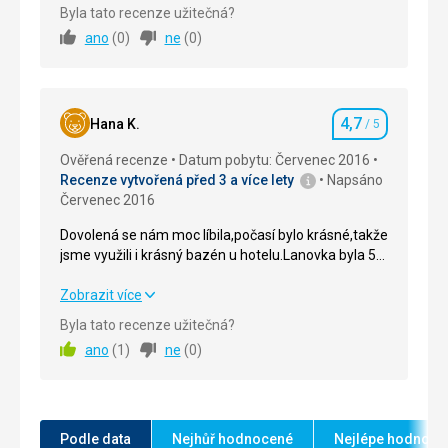
Strava
5,0
/ 5
Byla tato recenze užitečná?
ano
(
0
)
ne
(
0
)
Ubytování
5,0
/ 5
Okolí
5,0
/ 5
4,7
Služby
5,0
/ 5
Hana K.
/ 5
Hodnocení
Ověřená recenze
Datum pobytu: Červenec 2016
Cena
5,0
/ 5
Recenze vytvořená před 3 a více lety
Napsáno
Červenec 2016
Dovolená se nám moc líbila,počasí bylo krásné,takže
jsme využili i krásný bazén u hotelu.Lanovka byla 5
min.od hotelu a byla zdarma na kartu hosta.Bohužel
tam nebylo kde jezdit na kole.Jinak vše na
Dovolená se nám moc líbila,počasí bylo krásné,takže
Zobrazit více
jedničku,vřele doporučuji.
jsme využili i krásný bazén u hotelu.Lanovka byla 5
Byla tato recenze užitečná?
min.od hotelu a byla zdarma na kartu hosta.Bohužel
ano
(
1
)
ne
(
0
)
tam nebylo kde jezdit na kole.Jinak vše na
jedničku,vřele doporučuji.
Strava
5,0
/ 5
Podle data
Nejhůř hodnocené
Nejlépe hodnoce