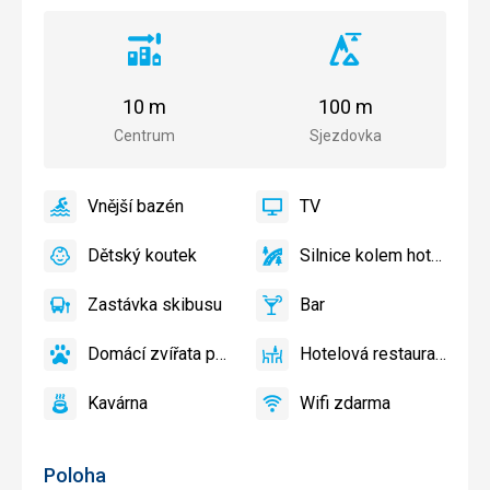
Vzdálenost
Vzdálenost
od
od
centra
sjezdovky
10 m
100 m
města
Centrum
Sjezdovka
Vnější bazén
TV
ano
Vnější
ano
TV
bazén
Dětský koutek
Silnice kolem hotelu
ano
Dětský
ano
Silnice
koutek,
kolem
Zastávka skibusu
Bar
Dětské
hotelu
ano
Zastávka
ano
Bar
hřiště
skibusu
Domácí zvířata povolena
Hotelová restaurace
ano
Domácí
ano
Hotelová
zvířata
restaurace
Kavárna
Wifi zdarma
povolena
ano
Kavárna
ano
Wifi
zdarma
Poloha