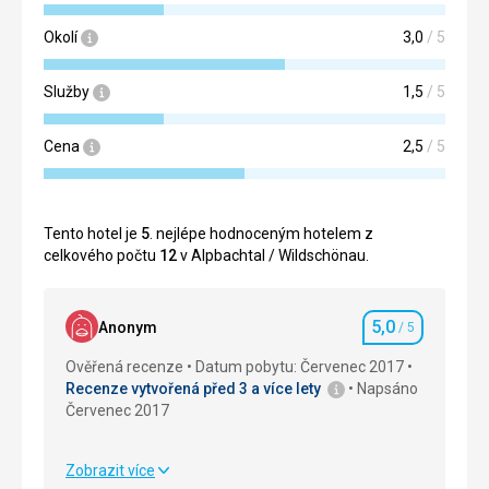
Okolí
3,0
/ 5
Služby
1,5
/ 5
Cena
2,5
/ 5
Tento hotel je
5
. nejlépe hodnoceným hotelem z
celkového počtu
12
v Alpbachtal / Wildschönau.
5,0
Anonym
/ 5
Hodnocení
Ověřená recenze
Datum pobytu: Červenec 2017
Recenze vytvořená před 3 a více lety
Napsáno
Červenec 2017
Zobrazit více