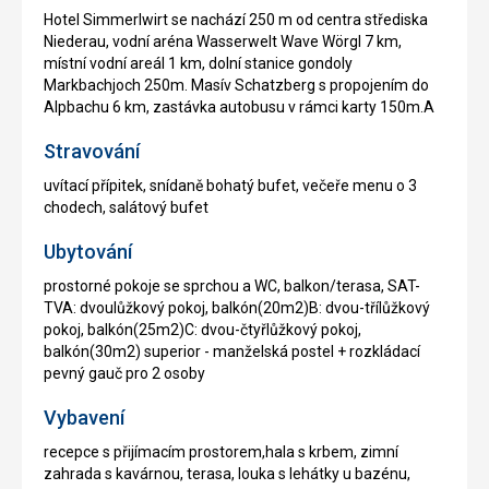
Hotel Simmerlwirt se nachází 250 m od centra střediska
Niederau, vodní aréna Wasserwelt Wave Wörgl 7 km,
místní vodní areál 1 km, dolní stanice gondoly
Markbachjoch 250m. Masív Schatzberg s propojením do
Alpbachu 6 km, zastávka autobusu v rámci karty 150m.A
Stravování
uvítací přípitek, snídaně bohatý bufet, večeře menu o 3
chodech, salátový bufet
Ubytování
prostorné pokoje se sprchou a WC, balkon/terasa, SAT-
TVA: dvoulůžkový pokoj, balkón(20m2)B: dvou-třílůžkový
pokoj, balkón(25m2)C: dvou-čtyřlůžkový pokoj,
balkón(30m2) superior - manželská postel + rozkládací
pevný gauč pro 2 osoby
Vybavení
recepce s přijímacím prostorem,hala s krbem, zimní
zahrada s kavárnou, terasa, louka s lehátky u bazénu,