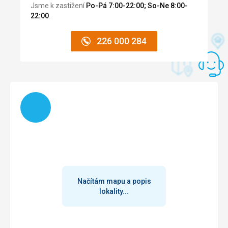
rodinu, takže jsme jezdili na kopce a kochali se nádherným
Jsme k zastižení
Po-Pá 7:00-22:00; So-Ne 8:00-
výhledem.Stojí za to jet nahoru i když je škaredě.
22:00
.
226 000 284
Načítám
Načítám mapu a popis
lokality...