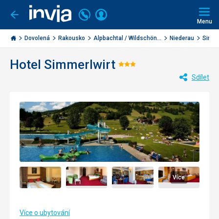
Volejte
Přihlásit
Jít
zpět
226
Menu
se
000
Invia.cz
284
Dovolená
Rakousko
Alpbachtal / Wildschön...
Niederau
Simme
Hotel Simmerlwirt
Hodnocení:
Sdílet
3/5
Více
Více o ubytování