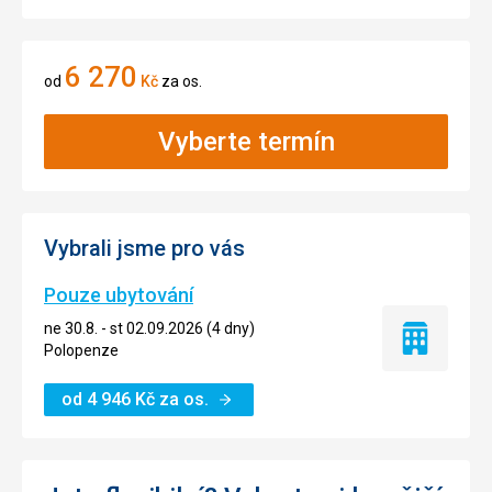
6 270
od
Kč
za os.
Vyberte termín
Vybrali jsme pro vás
Pouze ubytování
ne 30.8. - st 02.09.2026 (4 dny)
Pouze
Polopenze
ubytování
od
4 946
Kč
za os.