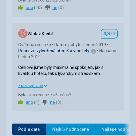
Byla tato recenze užitečná?
sjezdovek skubusem. Ochotný a vstřícný personál.
ano
(
10
)
ne
(
0
)
Strava
5,0
/ 5
Ubytování
5,0
/ 5
4,8
Václav Kleibl
/ 5
Hodnocení
Služby
5,0
/ 5
Ověřená recenze
Datum pobytu: Leden 2019
Recenze vytvořená před 3 a více lety
Napsáno
Sport
5,0
/ 5
Leden 2019
Cena
5,0
/ 5
Celkově jsme byly maximálně spokojeni, jak s
kvalitou hotelu, tak s lyžařským střediskem.
Sport
Celkově jsme byly maximálně spokojeni, jak s
Zobrazit více
Skvělé sjezdovky, upravené a dobře vysněžené.
kvalitou hotelu, tak s lyžařským střediskem.
Dostatek lanovek. Bezplatná doprava ze
Byla tato recenze užitečná?
vzdálenějších míst na parkovišti k nástupní stanici
ano
(
1
)
ne
(
0
)
Strava
5,0
/ 5
Milenium express. Možnost úschovny lyží u nástupní
stanice lanovky.
Ubytování
5,0
/ 5
Okolí
5,0
/ 5
Podle data
Nejhůř hodnocené
Nejlépe hodnoce