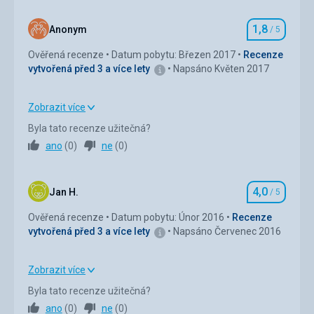
Ubytování
5,0
/ 5
1,8
Anonym
/ 5
Hodnocení
Okolí
5,0
/ 5
Ověřená recenze
Datum pobytu: Březen 2017
Recenze
vytvořená před 3 a více lety
Napsáno Květen 2017
Služby
4,0
/ 5
Cena
5,0
/ 5
Zobrazit více
Strava
1,0
/ 5
Byla tato recenze užitečná?
Pláž
ano
(
0
)
ne
(
0
)
Ubytování
1,0
/ 5
Tu nemají :-)
Strava
Okolí
3,0
/ 5
Super.
4,0
Jan H.
/ 5
Hodnocení
Služby
1,0
/ 5
Ubytování
Ověřená recenze
Datum pobytu: Únor 2016
Recenze
Hotel výborný - doporučujeme.
vytvořená před 3 a více lety
Napsáno Červenec 2016
Cena
3,0
/ 5
Služby
Bez problémů.
Zobrazit více
Strava
4,0
/ 5
Byla tato recenze užitečná?
ano
(
0
)
ne
(
0
)
Ubytování
4,0
/ 5