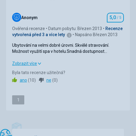
Služby
4,0
/ 5
5,0
Anonym
/ 5
Hodnocení
Sport
4,0
/ 5
Ověřená recenze
Datum pobytu: Březen 2013
Recenze
vytvořená před 3 a více lety
Napsáno Březen 2013
Cena
4,0
/ 5
Ubytování na velmi dobré úrovni. Skvělé stravování.
Možnost využití spa v hotelu.Snadná dostupnost
sjezdovek skubusem. Ochotný a vstřícný personál.
Ubytování na velmi dobré úrovni. Skvělé stravování.
Zobrazit více
Možnost využití spa v hotelu.Snadná dostupnost
Byla tato recenze užitečná?
sjezdovek skubusem. Ochotný a vstřícný personál.
ano
(
10
)
ne
(
0
)
Strava
5,0
/ 5
Stránka
Ubytování
1
5,0
/ 5
Služby
5,0
/ 5
Sport
5,0
/ 5