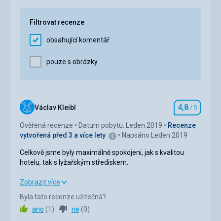
Služby
4,0
/ 5
Filtrovat recenze
Cena
5,0
/ 5
obsahující komentář
Pláž
pouze s obrázky
Tu nemají :-)
Strava
Super.
Ubytování
4,8
Václav Kleibl
/ 5
Hodnocení
Hotel výborný - doporučujeme.
Ověřená recenze
Datum pobytu: Leden 2019
Recenze
Služby
vytvořená před 3 a více lety
Napsáno Leden 2019
Bez problémů.
Celkově jsme byly maximálně spokojeni, jak s kvalitou
hotelu, tak s lyžařským střediskem.
Celkově jsme byly maximálně spokojeni, jak s kvalitou
Zobrazit více
hotelu, tak s lyžařským střediskem.
Byla tato recenze užitečná?
ano
(
1
)
ne
(
0
)
Strava
5,0
/ 5