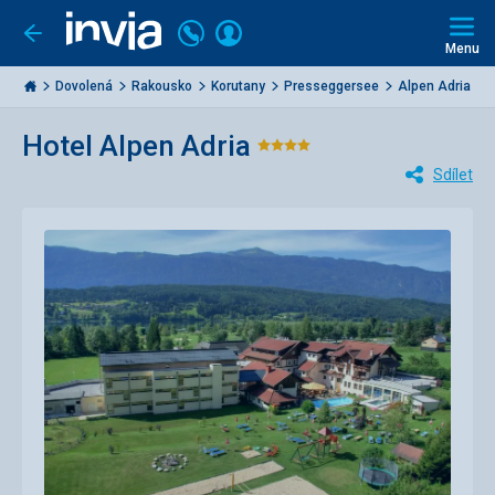
Volejte
Přihlásit
Jít
zpět
226
Menu
se
000
Invia.cz
284
Dovolená
Rakousko
Korutany
Presseggersee
Alpen Adria
Hotel Alpen Adria
Hodnocení:
Sdílet
4/5