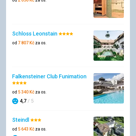
Schloss Leonstain
Hodnocení:
4/5
od
7 807
Kč
za os.
Falkensteiner Club Funimation
Hodnocení:
4/5
od
5 340
Kč
za os.
4,7
/ 5
Hodnocení
Steindl
Hodnocení:
3/5
od
5 643
Kč
za os.