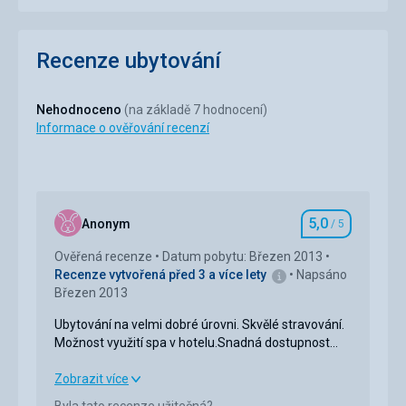
Recenze ubytování
Nehodnoceno
(na základě 7 hodnocení)
Informace o ověřování recenzí
5,0
Anonym
/ 5
Hodnocení
Ověřená recenze
Datum pobytu: Březen 2013
Recenze vytvořená před 3 a více lety
Napsáno
Březen 2013
Ubytování na velmi dobré úrovni. Skvělé stravování.
Možnost využití spa v hotelu.Snadná dostupnost
sjezdovek skubusem. Ochotný a vstřícný personál.
Ubytování na velmi dobré úrovni. Skvělé stravování.
Zobrazit více
Možnost využití spa v hotelu.Snadná dostupnost