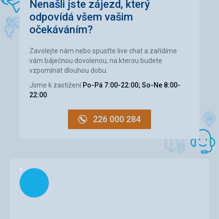
Cena
5,0
/ 5
Nenašli jste zájezd, který
odpovídá všem vašim
očekáváním?
Sport
Skvělé sjezdovky, upravené a dobře vysněžené. Dostatek
lanovek. Bezplatná doprava ze vzdálenějších míst na
Zavolejte nám nebo spusťte live chat a zařídíme
parkovišti k nástupní stanici Milenium express. Možnost
vám báječnou dovolenou, na kterou budete
úschovny lyží u nástupní stanice lanovky.
vzpomínat dlouhou dobu.
Jsme k zastižení
Po-Pá 7:00-22:00; So-Ne 8:00-
22:00
.
226 000 284
Načítám