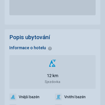
Popis ubytování
Informace o hotelu
Informace
Vzdálenost
od
sjezdovky
12 km
Sjezdovka
Vnější bazén
Vnitřní bazén
ano
Vnější
ano
Vnitřní
bazén
bazén