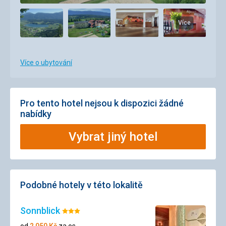
Více
Více o ubytování
Pro tento hotel nejsou k dispozici žádné
nabídky
Vybrat jiný hotel
Podobné hotely v této lokalitě
Sonnblick
Hodnocení:
3/5
od
2 050
Kč
za os.