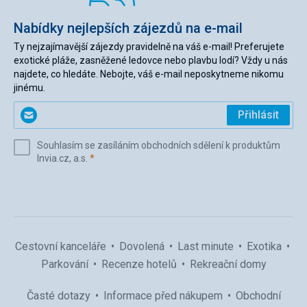
Nabídky nejlepších zájezdů na e-mail
Ty nejzajímavější zájezdy pravidelně na váš e-mail! Preferujete
exotické pláže, zasněžené ledovce nebo plavbu lodí? Vždy u nás
najdete, co hledáte. Nebojte, váš e-mail neposkytneme nikomu
jinému.
Zadejte
Přihlásit
svůj
e-
Souhlasím se zasíláním obchodních sdělení k produktům
mail
(povinné)
Invia.cz, a.s.
*
(povinné)
*
Cestovní kanceláře
Dovolená
Last minute
Exotika
Parkování
Recenze hotelů
Rekreační domy
Časté dotazy
Informace před nákupem
Obchodní