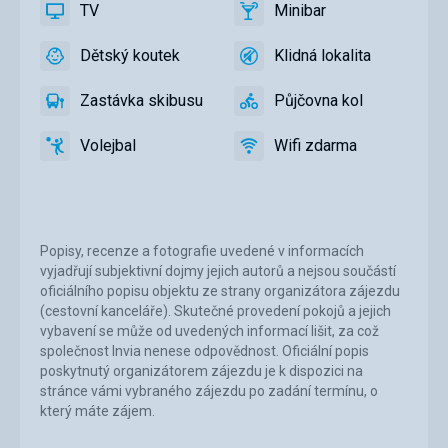
TV
Minibar
ano
TV
ano
Minibar
Dětský koutek
Klidná lokalita
ano
Dětský
ano
Klidná
koutek,
lokalita
Zastávka skibusu
Půjčovna kol
Dětské
ano
Zastávka
ano
Půjčovna
hřiště,
skibusu
kol
Volejbal
Wifi zdarma
Dětský
ano
Volejbal
ano
Wifi
bazén
zdarma
Popisy, recenze a fotografie uvedené v informacích
vyjadřují subjektivní dojmy jejich autorů a nejsou součástí
oficiálního popisu objektu ze strany organizátora zájezdu
(cestovní kanceláře). Skutečné provedení pokojů a jejich
vybavení se může od uvedených informací lišit, za což
společnost Invia nenese odpovědnost. Oficiální popis
poskytnutý organizátorem zájezdu je k dispozici na
stránce vámi vybraného zájezdu po zadání termínu, o
který máte zájem.