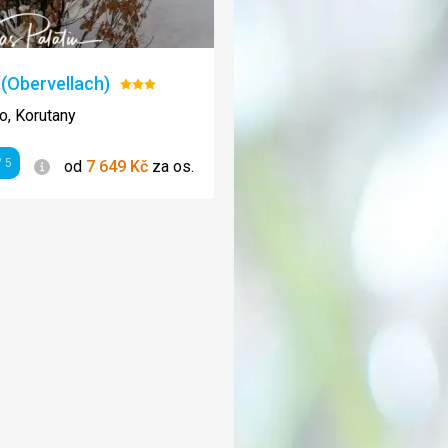
(Obervellach)
Hodnocení:
3/5
, Korutany
Informace
 5
od
7 649
Kč
za os.
ení