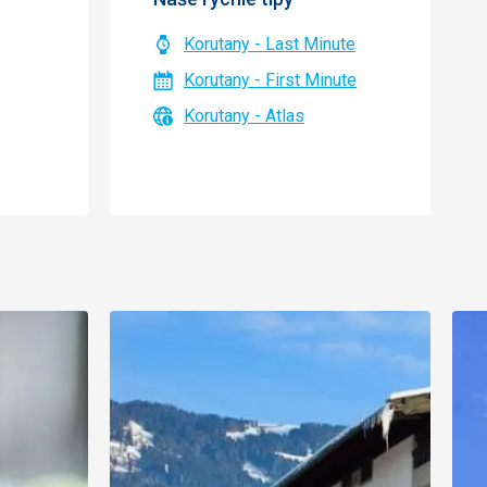
Korutany - Last Minute
Korutany - First Minute
Korutany - Atlas