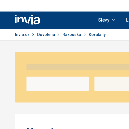
Slevy
L
Invia.cz
Invia.cz
Dovolená
Rakousko
Korutany