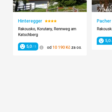
Hinteregger
Pacher 
Hodnocení:
4/5
Rakousko, Korutany, Rennweg am
Rakousko
Katschberg
5,0
/
Hodnoc
5,0
Informace
/ 5
od
10 190
Kč
za os.
Hodnocení