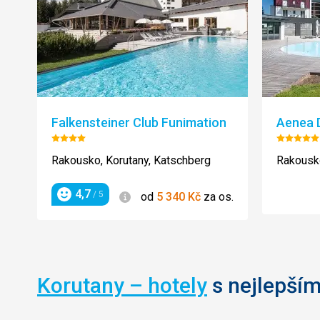
Falkensteiner Club Funimation
Aenea D
Hodnocení:
Hodnoc
4/5
5/5
Rakousko, Korutany, Katschberg
Rakousko
4,7
Informace
/ 5
od
5 340
Kč
za os.
Hodnocení
Korutany – hotely
s nejlepším