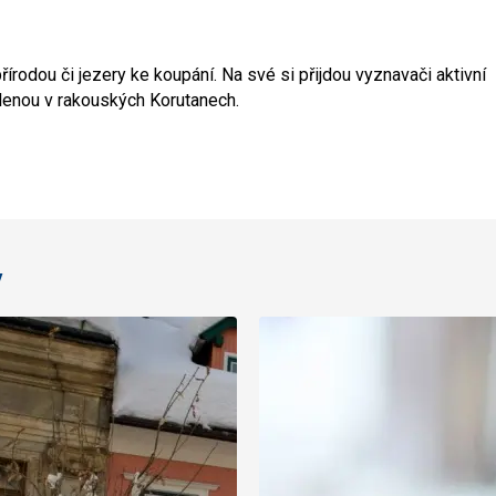
írodou či jezery ke koupání. Na své si přijdou vyznavači aktivní
olenou v rakouských Korutanech.
y