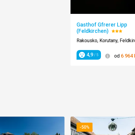
Gasthof Gfrerer Lipp
(Feldkirchen)
Hodnocen
3/5
Rakousko, Korutany, Feldki
4,9
Informace
/ 5
od
6 964
Hodnocení
ánka
-50%