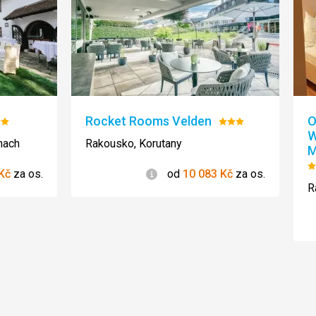
Rocket Rooms Velden
O
nocení:
Hodnocení:
W
3/5
hach
Rakousko, Korutany
M
H
Informace
Kč
za os.
od
10 083
Kč
za os.
4
R