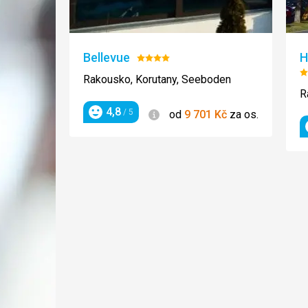
Bellevue
H
Hodnocení:
4/5
H
Rakousko, Korutany, Seeboden
4
R
4,8
Informace
/ 5
od
9 701
Kč
za os.
Hodnocení