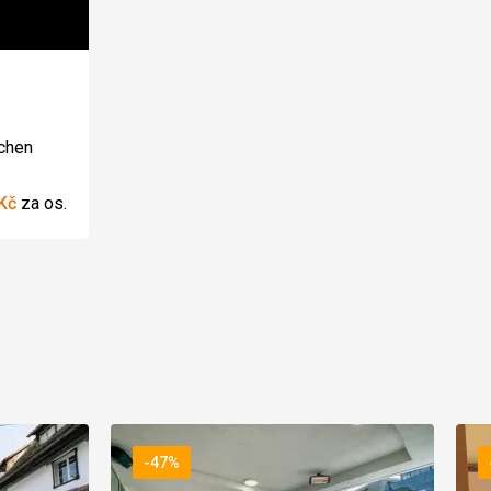
í:
rchen
Kč
za os.
-47%