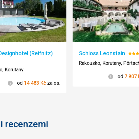
esignhotel (Reifnitz)
Schloss Leonstain
Hod
ení:
4/5
Rakousko, Korutany, Pörtsc
, Korutany
Informace
od
7 807
Informace
od
14 483
Kč
za os.
i recenzemi