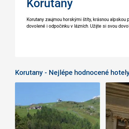
Korutany
Korutany zaujmou horskými štíty, krásnou alpskou př
dovolené i odpočinku v lázních. Užijte si svou dov
Korutany - Nejlépe hodnocené hotel