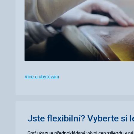
Více o ubytování
Jste flexibilní? Vyberte si 
Graf ukazuje předpokládaný vývoj cen zájezdu v nás