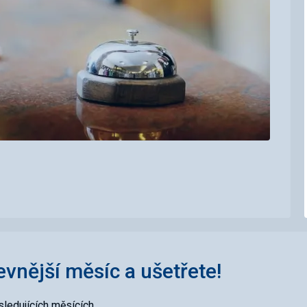
levnější měsíc a ušetřete!
ledujících měsících.