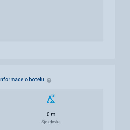
Informace o hotelu
Informace
Vzdálenost
od
0 m
sjezdovky
Sjezdovka