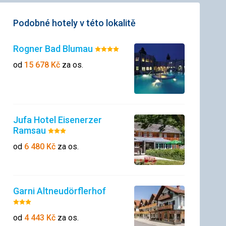
Podobné hotely v této lokalitě
Rogner Bad Blumau
Hodnocení:
4/5
od
15 678
Kč
za os.
Jufa Hotel Eisenerzer
Ramsau
Hodnocení:
3/5
od
6 480
Kč
za os.
Garni Altneudörflerhof
Hodnocení:
3/5
od
4 443
Kč
za os.