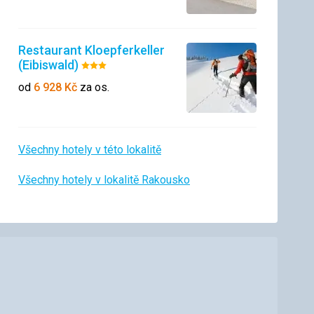
Restaurant Kloepferkeller
(Eibiswald)
Hodnocení:
3/5
od
6 928
Kč
za os.
Všechny hotely v této lokalitě
Všechny hotely v lokalitě Rakousko