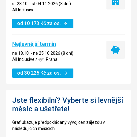
Pouze
st 28.10. - st 04.11.2026 (8 dní)
ubytování
All Inclusive
od
10 173
Kč
za os.
Nejlevnější termín
Nejlevnější
ne 18.10. - ne 25.10.2026 (8 dní)
termín
All Inclusive
/
Praha
od
30 225
Kč
za os.
Jste flexibilní? Vyberte si levnější
měsíc a ušetřete!
Graf ukazuje předpokládaný vývoj cen zájezdu v
následujících měsících.