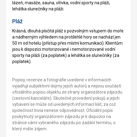
lázeň, masáže, sauna, vířivka, vodní sporty na pláži,
lehátka slunečníky na pláži.
Pláž
Krásná, dlouhá písčitá pláž s pozvolným vstupem do moře
a nádherným výhledem na protilehlé hory se nachází jen
50 m od hotelu (přístup přes místní komunikaci). Klientům
jsou k dispozici motorizované i nemotorizované vodní
sporty na pláži (za poplatek) a lehátka se slunečníky (za
poplatek).
Popisy, recenze a fotografie uvedené v informacích
vyjadřují subjektivní dojmy jejich autorů a nejsou součástí
oficiálního popisu objektu ze strany organizátora zájezdu
(cestovní kanceláře). Skutečné provedení pokojů a jejich
vybavení se může od uvedených informací lišit, za což
společnost Invia nenese odpovědnost. Oficiální popis
poskytnutý organizátorem zájezdu je k dispozici na
stránce vámi vybraného zájezdu po zadání termínu, o
který máte zájem.