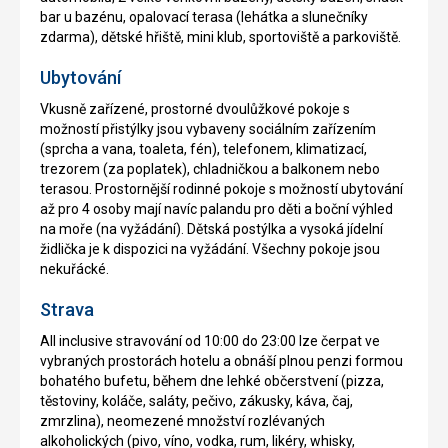
bar u bazénu, opalovací terasa (lehátka a slunečníky
zdarma), dětské hřiště, mini klub, sportoviště a parkoviště.
Ubytování
Vkusně zařízené, prostorné dvoulůžkové pokoje s
možností přistýlky jsou vybaveny sociálním zařízením
(sprcha a vana, toaleta, fén), telefonem, klimatizací,
trezorem (za poplatek), chladničkou a balkonem nebo
terasou. Prostornější rodinné pokoje s možností ubytování
až pro 4 osoby mají navíc palandu pro děti a boční výhled
na moře (na vyžádání). Dětská postýlka a vysoká jídelní
židlička je k dispozici na vyžádání. Všechny pokoje jsou
nekuřácké.
Strava
All inclusive stravování od 10:00 do 23:00 lze čerpat ve
vybraných prostorách hotelu a obnáší plnou penzi formou
bohatého bufetu, během dne lehké občerstvení (pizza,
těstoviny, koláče, saláty, pečivo, zákusky, káva, čaj,
zmrzlina), neomezené množství rozlévaných
alkoholických (pivo, víno, vodka, rum, likéry, whisky,