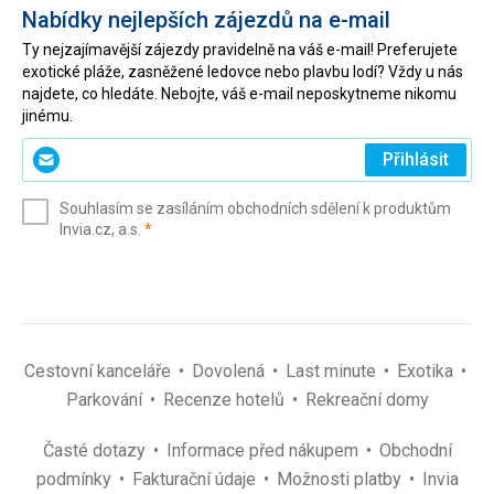
Nabídky nejlepších zájezdů na e-mail
Ty nejzajímavější zájezdy pravidelně na váš e-mail! Preferujete
exotické pláže, zasněžené ledovce nebo plavbu lodí? Vždy u nás
najdete, co hledáte. Nebojte, váš e-mail neposkytneme nikomu
jinému.
Zadejte
Přihlásit
svůj
e-
Souhlasím se zasíláním obchodních sdělení k produktům
mail
(povinné)
Invia.cz, a.s.
*
(povinné)
*
Cestovní kanceláře
Dovolená
Last minute
Exotika
Parkování
Recenze hotelů
Rekreační domy
Časté dotazy
Informace před nákupem
Obchodní
podmínky
Fakturační údaje
Možnosti platby
Invia