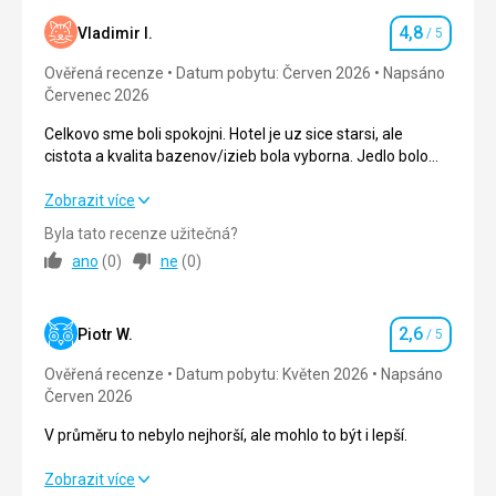
Jídlo bylo velmi dobré, pestré
4,8
Vladimir I.
/ 5
Hodnocení
Ubytování
Ověřená recenze
Ubytováni jsme byli hned od rána, hned po našem
Datum pobytu: Červen 2026
Napsáno
Červenec 2026
příjezdu.
Služby
Celkovo sme boli spokojni. Hotel je uz sice starsi, ale
Hotelové služby jsou příjemné, u bazénů jsou bary s
cistota a kvalita bazenov/izieb bola vyborna. Jedlo bolo
místními nápoji.
famozne, cerstve a dostatok aj v neskorsich casoch -
myslim pred zatvorenim restauracii. Clovek tam dokaze
Celkovo sme boli spokojni. Hotel je uz sice starsi, ale
Zobrazit více
Tato recenze byla přeložena automaticky přes
pribrat jedna radost.
cistota a kvalita bazenov/izieb bola vyborna. Jedlo bolo
Byla tato recenze užitečná?
Google Translate
famozne, cerstve a dostatok aj v neskorsich casoch -
ano
(
0
)
ne
(
0
)
myslim pred zatvorenim restauracii. Clovek tam dokaze
pribrat jedna radost.
2,6
Strava
5,0
/ 5
Piotr W.
/ 5
Hodnocení
Ověřená recenze
Datum pobytu: Květen 2026
Napsáno
Ubytování
5,0
/ 5
Červen 2026
Okolí
4,0
/ 5
V průměru to nebylo nejhorší, ale mohlo to být i lepší.
Služby
5,0
/ 5
V průměru to nebylo nejhorší, ale mohlo to být i lepší.
Zobrazit více