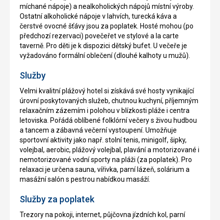
míchané nápoje) a nealkoholických nápojů místní výroby.
Ostatní alkoholické nápoje v lahvích, turecká káva a
čerstvé ovocné šťávy jsou za poplatek. Hosté mohou (po
předchozí rezervaci) povečeřet ve stylové a la carte
taverně. Pro děti je k dispozici dětský bufet. U večeře je
vyžadováno formální oblečení (dlouhé kalhoty u mužů).
Služby
Velmi kvalitní plážový hotel si získává své hosty vynikající
úrovní poskytovaných služeb, chutnou kuchyní, příjemným
relaxačním zázemím i polohou v blízkosti pláže i centra
letoviska. Pořádá oblíbené folklórní večery s živou hudbou
a tancem a zábavná večerní vystoupení. Umožňuje
sportovní aktivity jako např. stolní tenis, minigolf, šipky,
volejbal, aerobic, plážový volejbal, plavání a motorizované i
nemotorizované vodní sporty na pláži (za poplatek). Pro
relaxaci je určena sauna, vířivka, parní lázeň, solárium a
masážní salón s pestrou nabídkou masáží.
Služby za poplatek
Trezory na pokoji, internet, půjčovna jízdních kol, parní