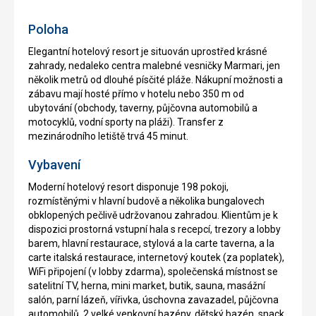
zdarma
Poloha
Elegantní hotelový resort je situován uprostřed krásné
zahrady, nedaleko centra malebné vesničky Marmari, jen
několik metrů od dlouhé písčité pláže. Nákupní možnosti a
zábavu mají hosté přímo v hotelu nebo 350 m od
ubytování (obchody, taverny, půjčovna automobilů a
motocyklů, vodní sporty na pláži). Transfer z
mezinárodního letiště trvá 45 minut.
Vybavení
Moderní hotelový resort disponuje 198 pokoji,
rozmístěnými v hlavní budově a několika bungalovech
obklopených pečlivě udržovanou zahradou. Klientům je k
dispozici prostorná vstupní hala s recepcí, trezory a lobby
barem, hlavní restaurace, stylová a la carte taverna, a la
carte italská restaurace, internetový koutek (za poplatek),
WiFi připojení (v lobby zdarma), společenská místnost se
satelitní TV, herna, mini market, butik, sauna, masážní
salón, parní lázeň, vířivka, úschovna zavazadel, půjčovna
automobilů, 2 velké venkovní bazény, dětský bazén, snack