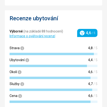
Recenze ubytování
Výborné
(na základě 88 hodnocení)
4,6
/ 5
Hodnocení
Informace o ověřování recenzí
Strava
4,8
/ 5
Ubytování
4,4
/ 5
Okolí
4,6
/ 5
Služby
4,7
/ 5
Cena
4,6
/ 5