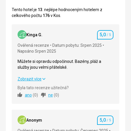
Tento hotel je
13
. nejlépe hodnoceným hotelem z
celkového počtu
176
v Kos.
5,0
Kinga G.
/ 5
Hodnocení
Ověřená recenze
Datum pobytu: Srpen 2025
Napsáno Srpen 2025
Můžete si opravdu odpočinout. Bazény, pláž a
služby jsou velmi přátelské.
Můžete si opravdu odpočinout. Bazény, pláž a
Zobrazit více
služby jsou velmi přátelské.
Byla tato recenze užitečná?
ano
(
0
)
ne
(
0
)
Strava
5,0
/ 5
Ubytování
5,0
/ 5
5,0
Okolí
5,0
/ 5
Anonym
/ 5
Hodnocení
Ověřená recenze
Datum pobytu: Červenec 2025