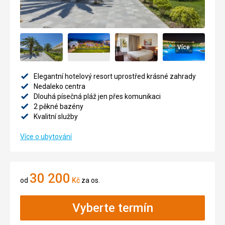
Více
Elegantní hotelový resort uprostřed krásné zahrady
Nedaleko centra
Dlouhá písečná pláž jen přes komunikaci
2 pěkné bazény
Kvalitní služby
Více o ubytování
30 200
od
Kč
za os.
Vyberte termín