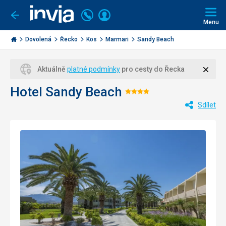
Volejte
Přihlásit
Jít
zpět
226
Menu
se
000
Invia.cz
284
Dovolená
Řecko
Kos
Marmari
Sandy Beach
Zavří
Aktuálně
platné podmínky
pro cesty do Řecka
Hotel Sandy Beach
Hodnocení:
Sdílet
4/5