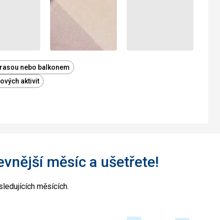
terasou nebo balkonem
vých aktivit
levnější měsíc a ušetřete!
ledujících měsících.