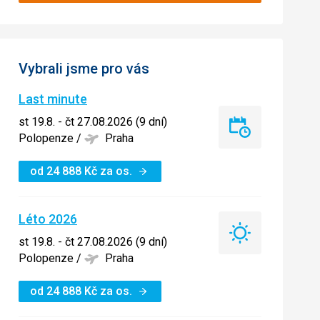
Vybrali jsme pro vás
Last minute
st 19.8. - čt 27.08.2026 (9 dní)
Last
Polopenze
/
Praha
minute
od
24 888
Kč
za os.
Léto 2026
Léto
st 19.8. - čt 27.08.2026 (9 dní)
2026
Polopenze
/
Praha
od
24 888
Kč
za os.