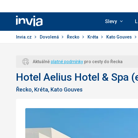
Slevy
L
Invia.cz
Invia.cz
Dovolená
Řecko
Kréta
Kato Gouves
Aktuálně
platné podmínky
pro cesty do Řecka
Hotel Aelius Hotel & Spa (e
Řecko, Kréta, Kato Gouves