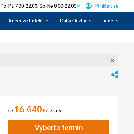
Po-Pá 7:00-22:00; So-Ne 8:00-22:00
Přihlásit se
Recenze hotelů
Další služby
Více
Zavřít
Sdílet
16 640
od
Kč
za os.
Vyberte termín