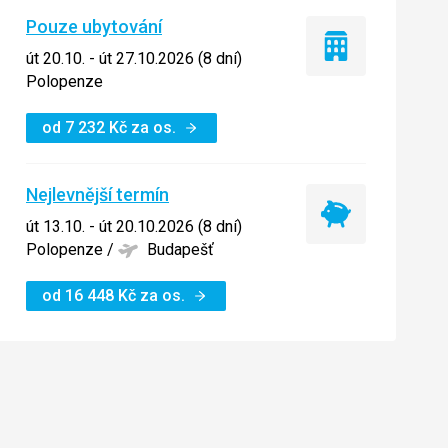
Pouze ubytování
Pouze
út 20.10. - út 27.10.2026 (8 dní)
ubytování
Polopenze
od
7 232
Kč
za os.
Nejlevnější termín
Nejlevnější
út 13.10. - út 20.10.2026 (8 dní)
termín
Polopenze
/
Budapešť
od
16 448
Kč
za os.