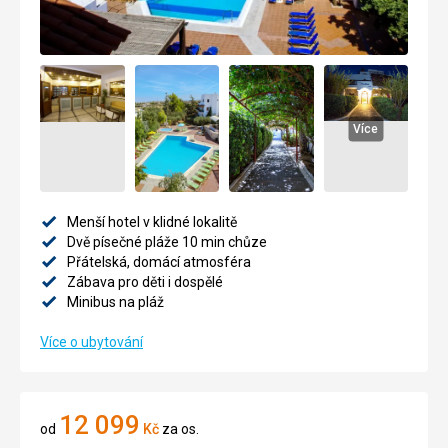
Více
Menší hotel v klidné lokalitě
Dvě písečné pláže 10 min chůze
Přátelská, domácí atmosféra
Zábava pro děti i dospělé
Minibus na pláž
Více o ubytování
12 099
od
Kč
za os.