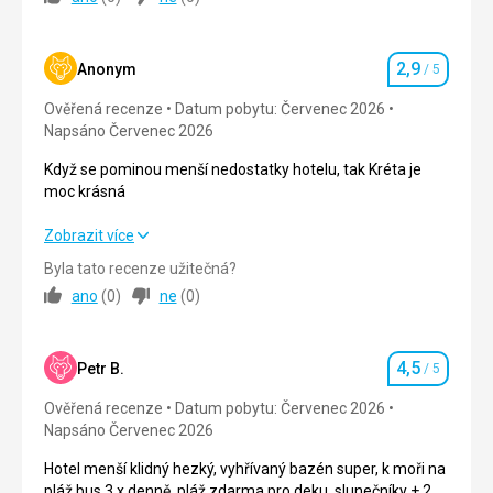
Pobyt jsme si užili i přes prvotní relativně negativní dojem.
Strava
2,0
/ 5
2,9
Anonym
/ 5
Hodnocení
Ubytování
2,0
/ 5
Ověřená recenze
Datum pobytu: Červenec 2026
Napsáno Červenec 2026
Okolí
3,0
/ 5
Když se pominou menší nedostatky hotelu, tak Kréta je
Služby
2,0
/ 5
moc krásná
Cena
2,0
/ 5
Když se pominou menší nedostatky hotelu, tak Kréta je
Zobrazit více
moc krásná
Byla tato recenze užitečná?
ano
(
0
)
ne
(
0
)
Strava
4,0
/ 5
Ubytování
2,0
/ 5
4,5
Petr B.
/ 5
Hodnocení
Okolí
2,0
/ 5
Ověřená recenze
Datum pobytu: Červenec 2026
Napsáno Červenec 2026
Služby
3,0
/ 5
Hotel menší klidný hezký, vyhřívaný bazén super, k moři na
Cena
2,0
/ 5
pláž bus 3 x denně, pláž zdarma pro deku, slunečníky + 2 x