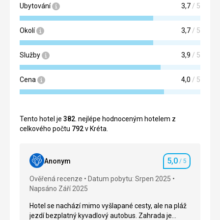
Ubytování
3,7
/ 5
Okolí
3,7
/ 5
Služby
3,9
/ 5
Cena
4,0
/ 5
Tento hotel je
382
. nejlépe hodnoceným hotelem z
celkového počtu
792
v Kréta.
5,0
Anonym
/ 5
Hodnocení
Ověřená recenze
Datum pobytu: Srpen 2025
Napsáno Září 2025
Hotel se nachází mimo vyšlapané cesty, ale na pláž
jezdí bezplatný kyvadlový autobus. Zahrada je