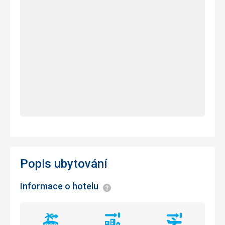
Popis ubytování
Informace o hotelu
Informace
Vzdálenost
Vzdálenost
Vzdálenost