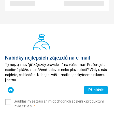
Nabídky nejlepších zájezdů na e-mail
Ty nejzajímavější zájezdy pravidelně na váš e-mail! Preferujete
exotické pláže, zasněžené ledovce nebo plavbu lodí? Vždy u nás
najdete, co hledáte. Nebojte, váš e-mail neposkytneme nikomu
jinému.
Zadejte
Přihlásit
svůj
e-
Souhlasím se zasíláním obchodních sdělení k produktům
mail
(povinné)
Invia.cz, a.s.
*
(povinné)
*