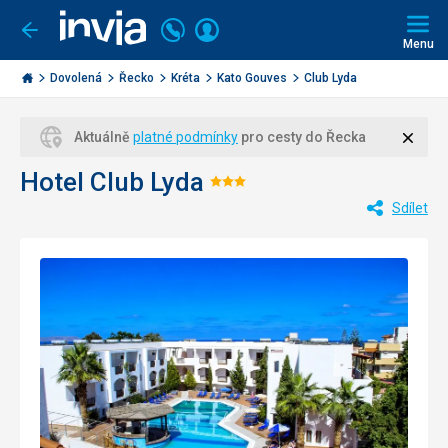
Volejte
Přihlásit
Jít
zpět
226
Menu
se
000
Invia.cz
284
Dovolená
Řecko
Kréta
Kato Gouves
Club Lyda
Zavří
Aktuálně
platné podmínky
pro cesty do Řecka
Hotel Club Lyda
Hodnocení:
Sdílet
3/5