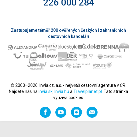
226 000 284
Zastupujeme téměř 200 ověřených českých i zahraničních
cestovních kanceláří
© 2000–2026. Invia.cz, a.s. - největší cestovní agentura v ČR.
Najdete nás na
Invia.sk
,
Invia.hu
a
Travelplanet.pl
. Tato stránka
využívá cookies.
Facebook
YouTube
Instagram
Napište
nám