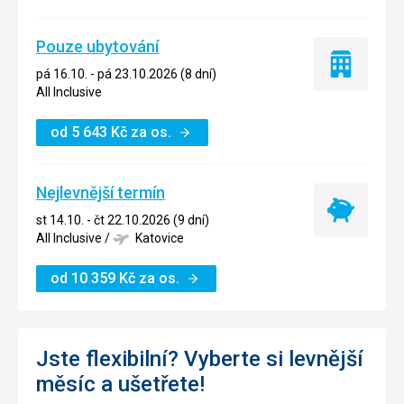
Pouze ubytování
Pouze
pá 16.10. - pá 23.10.2026 (8 dní)
ubytování
All Inclusive
od
5 643
Kč
za os.
Nejlevnější termín
Nejlevnější
st 14.10. - čt 22.10.2026 (9 dní)
termín
All Inclusive
/
Katovice
od
10 359
Kč
za os.
Jste flexibilní? Vyberte si levnější
měsíc a ušetřete!