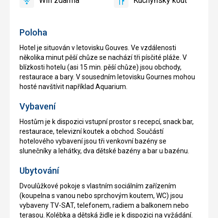
Wifi zdarma
Kuchyňský kout
ano
Wifi
ano
Kuchyňský
zdarma
kout
Poloha
Hotel je situován v letovisku Gouves. Ve vzdálenosti
několika minut pěší chůze se nachází tři písčité pláže. V
blízkosti hotelu (asi 15 min. pěší chůze) jsou obchody,
restaurace a bary. V sousedním letovisku Gournes mohou
hosté navštívit například Aquarium.
Vybavení
Hostům je k dispozici vstupní prostor s recepcí, snack bar,
restaurace, televizní koutek a obchod. Součástí
hotelového vybavení jsou tři venkovní bazény se
slunečníky a lehátky, dva dětské bazény a bar u bazénu.
Ubytování
Dvoulůžkové pokoje s vlastním sociálním zařízením
(koupelna s vanou nebo sprchovým koutem, WC) jsou
vybaveny TV-SAT, telefonem, radiem a balkonem nebo
terasou. Kolébka a dětská židle je k dispozici na vyžádání.