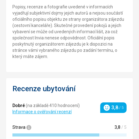
Popisy, recenze a fotografie uvedené v informacích
vyjadřují subjektivní dojmy jejich autorů a nejsou součástí
oficiálního popisu objektu ze strany organizátora zájezdu
(cestovní kanceláře). Skutečné provedení pokojů a jejich
vybavení se může od uvedených informací lišit, za což
společnost Invia nenese odpovědnost. Oficiální popis
poskytnutý organizátorem zájezdu je k dispozici na
stránce vámi vybraného zájezdu po zadání termínu, o
který máte zájem.
Recenze ubytování
Dobré
(na základě 410 hodnocení)
3,8
/ 5
Hodnocení
Informace o ověřování recenzí
Strava
3,8
/ 5