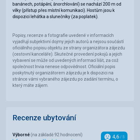
banánech, potápění, šnorchlování) se nachází 200 m od
vilky (přístup přes místní komunikaci). Hostům jsou k
dispozici lehátka a slunečníky (za poplatek).
Popisy, recenze a fotografie uvedené v informacích
vyjadřují subjektivní dojmy jejich autorů a nejsou součástí
oficiálního popisu objektu ze strany organizátora zájezdu
(cestovní kanceláře). Skutečné provedení pokojů a jejich
vybavení se může od uvedených informací lišit, za což
společnost Invia nenese odpovědnost. Oficiální popis
poskytnutý organizátorem zájezdu je k dispozici na
stránce vámi vybraného zájezdu po zadání termínu, o
který máte zájem.
Recenze ubytování
Výborné
(na základě 92 hodnocení)
4,6
/ 5
Hodnocení