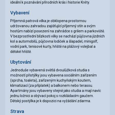
ideální k poznávání přírodních krás i historie Kréty.
Vybavení
Příjemná patrová vilka je obklopena prostornou
udržovanou zahradou zajišťující příjemný stín a svým
hostům nabízí posezení na zahrádce s grilem a parkoviště.
V bezprostřední blízkosti vilky se nachází půjčovna jízdních
kol a automobilů, půjčovna lodiček a šlapadel, minigolf,
vodní park, tenisové kurty, hřiště na plážový volejbal a
dětské hřiště.
Ubytování
Jednoduše vybavená světlá dvoulůžková studia s
možností přistýlky jsou vybavena sociálním zařízením
(sprcha, toaleta), zařízeným kuchyňským koutem,
klimatizací (za příplatek) a balkonem nebo terasou.
Apartmány jsou vybaveny stejně jako studia a mají navíc
jednu ložnici a obývací pokoj s rozkládacím gaučem.
Dětský postýlka je k dispozici na vyžádání zdarma.
Strava