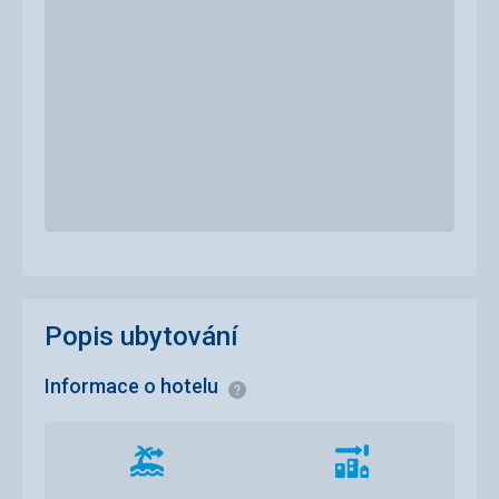
Popis ubytování
Informace o hotelu
Informace
Vzdálenost
Vzdálenost
od
od