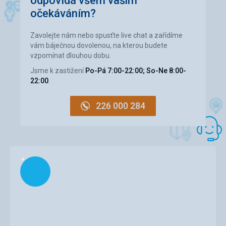
odpovídá všem vašim
očekáváním?
Ubytování
Kvalita ubytování odpovídala ceně, pro 4 lidi bylo v
apartmánu trochu málo místa, chyběl nám větší balkon,
Zavolejte nám nebo spusťte live chat a zařídíme
kde bychom mohli posedět všichni 4 společně.
vám báječnou dovolenou, na kterou budete
vzpomínat dlouhou dobu.
Služby
Úroveň úklidu byla podle mě nadstandartní. Uklízečka
Jsme k zastižení
Po-Pá 7:00-22:00; So-Ne 8:00-
přicházela denně, v polovině pobytu vyměnila lůžkoviny a
22:00
.
ručníky.
226 000 284
Načítám