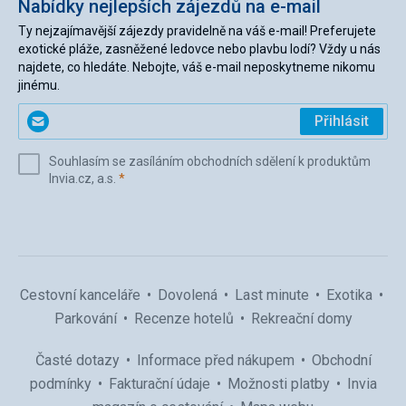
Nabídky nejlepších zájezdů na e-mail
Ty nejzajímavější zájezdy pravidelně na váš e-mail! Preferujete
exotické pláže, zasněžené ledovce nebo plavbu lodí? Vždy u nás
najdete, co hledáte. Nebojte, váš e-mail neposkytneme nikomu
jinému.
Zadejte
Přihlásit
svůj
e-
Souhlasím se zasíláním obchodních sdělení k produktům
mail
(povinné)
Invia.cz, a.s.
*
(povinné)
*
Cestovní kanceláře
Dovolená
Last minute
Exotika
Parkování
Recenze hotelů
Rekreační domy
Časté dotazy
Informace před nákupem
Obchodní
podmínky
Fakturační údaje
Možnosti platby
Invia