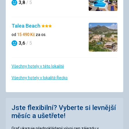
3,8
/ 5
Hodnocení
Talea Beach
Hodnocení:
3/5
od
15 490
Kč
za os.
3,6
/ 5
Hodnocení
Všechny hotely v této lokalitě
Všechny hotely v lokalitě Řecko
Jste flexibilní? Vyberte si levnější
měsíc a ušetřete!
Graf ukazuje předpokládaný vývoj cen zájezdu v