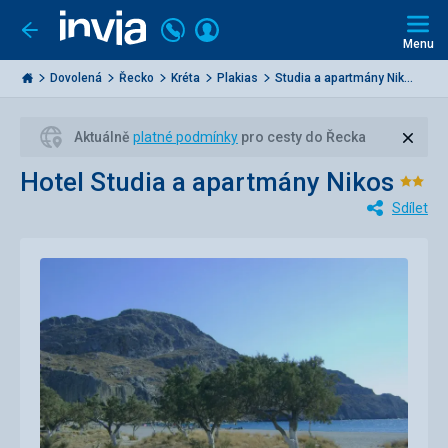
Volejte
Přihlásit
Jít
zpět
226
Menu
se
000
Invia.cz
284
Dovolená
Řecko
Kréta
Plakias
Studia a apartmány Nik...
Zavří
Aktuálně
platné podmínky
pro cesty do Řecka
Hotel Studia a apartmány Nikos
Hod
Sdílet
2/5