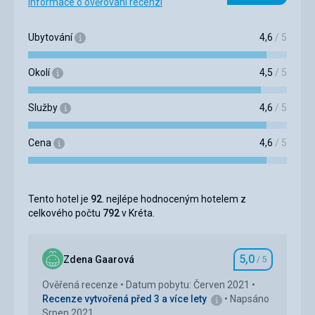
Informace o ověřování recenzí
Ubytování
4,6
/ 5
Okolí
4,5
/ 5
Služby
4,6
/ 5
Cena
4,6
/ 5
Tento hotel je
92
. nejlépe hodnoceným hotelem z
celkového počtu
792
v Kréta.
5,0
Zdena Gaarová
/ 5
Hodnocení
Ověřená recenze
Datum pobytu: Červen 2021
Recenze vytvořená před 3 a více lety
Napsáno
Srpen 2021