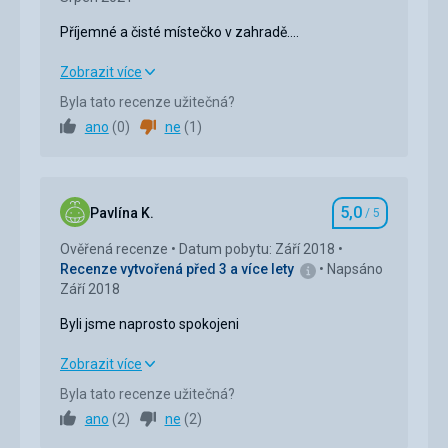
Příjemné a čisté místečko v zahradě....
Příjemné a čisté místečko v zahradě....
Zobrazit více
Byla tato recenze užitečná?
Strava
5,0
/ 5
ano
(
0
)
ne
(
1
)
Ubytování
5,0
/ 5
Okolí
5,0
/ 5
5,0
Pavlína K.
/ 5
Hodnocení
Služby
5,0
/ 5
Ověřená recenze
Datum pobytu: Září 2018
Recenze vytvořená před 3 a více lety
Napsáno
Cena
5,0
/ 5
Září 2018
Byli jsme naprosto spokojeni
Pláž
Čisto, pohoda, taverny na pláži, byli jsme před
Byli jsme naprosto spokojeni
Zobrazit více
sezónou a bylo to senza, klídek...
Byla tato recenze užitečná?
Strava
Strava
5,0
/ 5
ano
(
2
)
ne
(
2
)
Po tavernách, skvělé čerstvé jídlo cenově jako v
Praze kolem 10 E.
Ubytování
5,0
/ 5