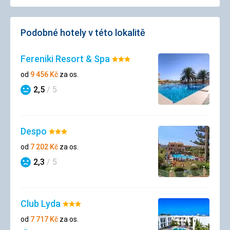
Podobné hotely v této lokalitě
Fereniki Resort & Spa
Hodnocení:
3/5
od
9 456
Kč
za os.
2,5
/ 5
Hodnocení
Despo
Hodnocení:
3/5
od
7 202
Kč
za os.
2,3
/ 5
Hodnocení
Club Lyda
Hodnocení:
3/5
od
7 717
Kč
za os.