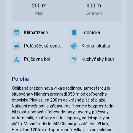
pláže
centra
200 m
300 m
města
Pláž
Centrum
Klimatizace
Lednička
ano
Klimatizace
ano
Lednička
Potápěčské centrum
Klidná lokalita
ano
Potápěčské
ano
Klidná
centrum
lokalita
Půjčovna kol
Kuchyňský kout
ano
Půjčovna
ano
Kuchyňský
kol
kout
Poloha
Oblíbená prázdninová vilka s rodinnou atmosférou je
situována v klidném prostředí 350 m od oblíbeného
letoviska Plakias jen 200 m od krásné písčité pláže.
Nákupní možnosti a zábavu mají hosté v bezprostřední
blízkosti ubytování (obchody, bary, taverny, půjčovny
automobilů, zastávky místní dopravy, vodní sporty na
pláži). Mezinárodní letiště Chania je vzdáleno 99 km,
Heraklion 120 km od apartmánů. Vilka je svou polohou