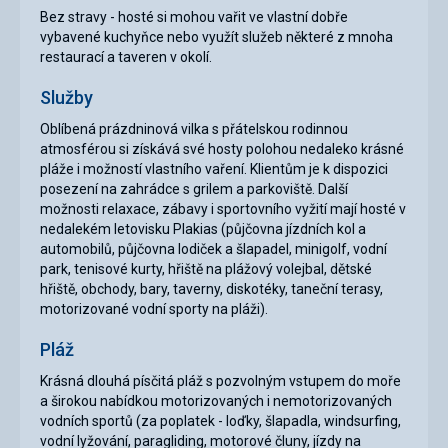
Bez stravy - hosté si mohou vařit ve vlastní dobře
vybavené kuchyňce nebo využít služeb některé z mnoha
restaurací a taveren v okolí.
Služby
Oblíbená prázdninová vilka s přátelskou rodinnou
atmosférou si získává své hosty polohou nedaleko krásné
pláže i možností vlastního vaření. Klientům je k dispozici
posezení na zahrádce s grilem a parkoviště. Další
možnosti relaxace, zábavy i sportovního vyžití mají hosté v
nedalekém letovisku Plakias (půjčovna jízdních kol a
automobilů, půjčovna lodiček a šlapadel, minigolf, vodní
park, tenisové kurty, hřiště na plážový volejbal, dětské
hřiště, obchody, bary, taverny, diskotéky, taneční terasy,
motorizované vodní sporty na pláži).
Pláž
Krásná dlouhá písčitá pláž s pozvolným vstupem do moře
a širokou nabídkou motorizovaných i nemotorizovaných
vodních sportů (za poplatek - loďky, šlapadla, windsurfing,
vodní lyžování, paragliding, motorové čluny, jízdy na