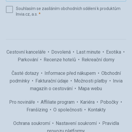
e-
Souhlasím se zasíláním obchodních sdělení k produktům
mail
(povinné)
Invia.cz, a.s.
*
(povinné)
*
Cestovní kanceláře
Dovolená
Last minute
Exotika
Parkování
Recenze hotelů
Rekreační domy
Časté dotazy
Informace před nákupem
Obchodní
podmínky
Fakturační údaje
Možnosti platby
Invia
magazín o cestování
Mapa webu
Pro novináře
Affiliate program
Kariéra
Pobočky
Franšízing
O společnosti
Kontakty
Ochrana soukromí
Nastavení soukromí
Pravidla
provozu platformy