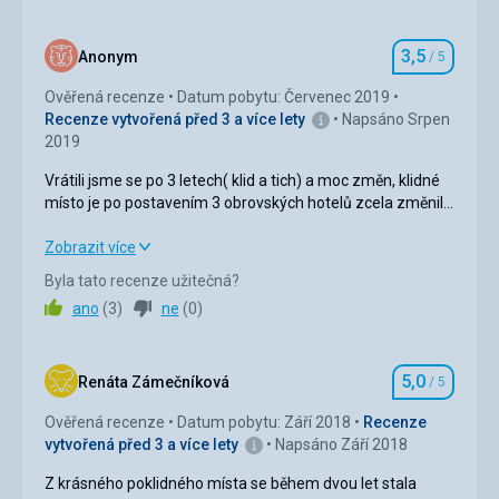
3,5
Anonym
/ 5
Hodnocení
Ověřená recenze
Datum pobytu: Červenec 2019
Recenze vytvořená před 3 a více lety
Napsáno Srpen
2019
Vrátili jsme se po 3 letech( klid a tich) a moc změn, klidné
místo je po postavením 3 obrovských hotelů zcela změnilo
na .....
Vrátili jsme se po 3 letech( klid a tich) a moc změn, klidné
Zobrazit více
místo je po postavením 3 obrovských hotelů zcela změnilo
Byla tato recenze užitečná?
na .....
ano
(
3
)
ne
(
0
)
Strava
4,0
/ 5
5,0
Ubytování
3,0
/ 5
Renáta Zámečníková
/ 5
Hodnocení
Ověřená recenze
Datum pobytu: Září 2018
Recenze
Okolí
3,0
/ 5
vytvořená před 3 a více lety
Napsáno Září 2018
Služby
3,0
/ 5
Z krásného poklidného místa se během dvou let stala