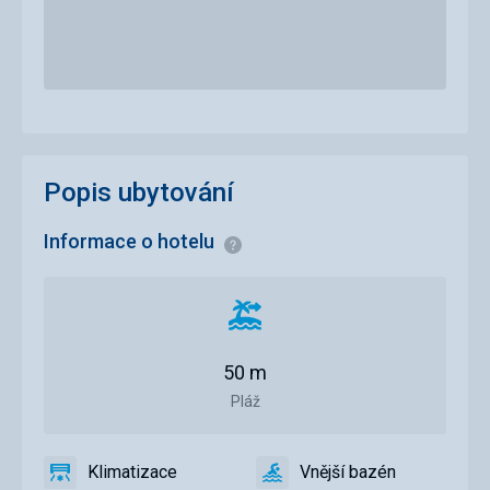
Popis ubytování
Informace o hotelu
Informace
Vzdálenost
od
pláže
50 m
Pláž
Klimatizace
Vnější bazén
ano
Klimatizace
ano
Vnější