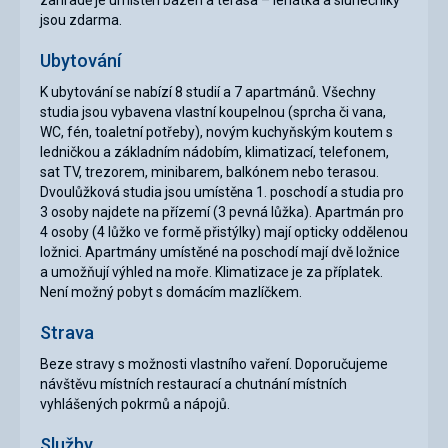
jsou zdarma.
Ubytování
K ubytování se nabízí 8 studií a 7 apartmánů. Všechny
studia jsou vybavena vlastní koupelnou (sprcha či vana,
WC, fén, toaletní potřeby), novým kuchyňským koutem s
ledničkou a základním nádobím, klimatizací, telefonem,
sat TV, trezorem, minibarem, balkónem nebo terasou.
Dvoulůžková studia jsou umístěna 1. poschodí a studia pro
3 osoby najdete na přízemí (3 pevná lůžka). Apartmán pro
4 osoby (4 lůžko ve formě přistýlky) mají opticky oddělenou
ložnici. Apartmány umístěné na poschodí mají dvě ložnice
a umožňují výhled na moře. Klimatizace je za příplatek.
Není možný pobyt s domácím mazlíčkem.
Strava
Beze stravy s možnosti vlastního vaření. Doporučujeme
návštěvu místních restaurací a chutnání místních
vyhlášených pokrmů a nápojů.
Služby