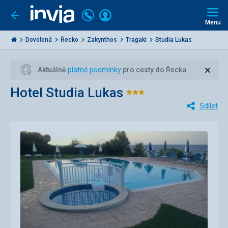
Volejte
Přihlásit
Jít
zpět
226
Menu
se
000
Invia.cz
284
Dovolená
Řecko
Zakynthos
Tragaki
Studia Lukas
Zavří
Aktuálně
platné podmínky
pro cesty do Řecka
Hotel Studia Lukas
Hodnocení:
Sdílet
3/5