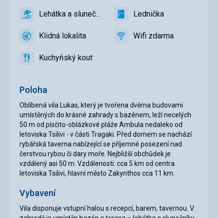
bazén
Lehátka a slunečníky u bazénu zdarma
Lednička
ano
Lehátka
ano
Lednička
a
Klidná lokalita
Wifi zdarma
slunečníky
ano
Klidná
ano
Wifi
u
lokalita
zdarma
Kuchyňský kout
bazénu
ano
Kuchyňský
zdarma
kout
Poloha
Oblíbená vila Lukas, který je tvořena dvěma budovami
umístěných do krásné zahrady s bazénem, leží necelých
50 m od písčito-oblázkové pláže Ambula nedaleko od
letoviska Tsilivi - v části Tragaki. Před domem se nachází
rybářská taverna nabízející se příjemné posezení nad
čerstvou rybou či dary moře. Nejbližší obchůdek je
vzdálený asi 50 m. Vzdálenosti: cca 5 km od centra
letoviska Tsilivi, hlavní město Zakynthos cca 11 km.
Vybavení
Vila disponuje vstupní halou s recepcí, barem, tavernou. V
zahradě je umístěn bazén a terasa – lehátka a slunečníky