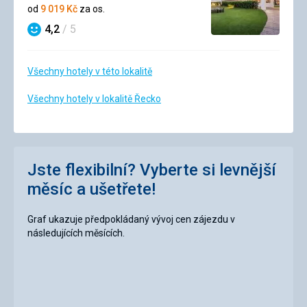
4/5
od
9 019
Kč
za os.
4,2
/ 5
Hodnocení
Všechny hotely v této lokalitě
Všechny hotely v lokalitě Řecko
Jste flexibilní? Vyberte si levnější
měsíc a ušetřete!
Graf ukazuje předpokládaný vývoj cen zájezdu v
následujících měsících.