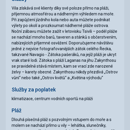
Vila získává své klienty díky své poloze přímo na pláži,
příjemnou atmosférou a nádherným výhledem na moře.
Při zapůjčení jízdního kola nebo auta můžete podnikat
výlety po okolí a prozkoumat nádherné pláže ostrova.
Noční zábavu můžete zažít v letovisku Tsivili – podél pláže
se nachází mnoho barů, taveren a stánků s občerstvením,
nabízejících příjemné osvěžení. Doporučujeme návštěvu
jedné z nejvíce fotografovanějších zátok celého Řecka,
takzvané Navagio - Zátoka pašeráků, na jejíž pláži je ukryt
vrak staré lodi. Zátoka s pláží Laganas na jihu Zakynthosu
se pravidelně stává místem, kam se vrací zde narozené
želvy – karety obecné. Zakynthosu někdy přezdívá „Ostrov
vůní“ nebo také „Ostrov květů“ a „Květina východu“
Služby za poplatek
klimatizace, centrum vodních sportů na pláži
Pláž
Dlouhá písečná pláž s pozvolným vstupem do moře a s
molem se nachází přímo u vily – lehátka, slunečníky,