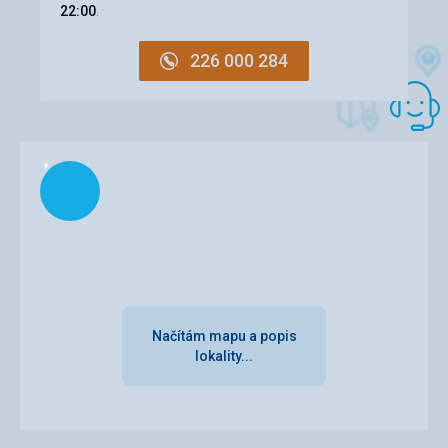
22:00
.
Služby
V hotelu i okolí bylo čisto, každý den úklid (na to jsme nebyli
226 000 284
z předchozích pobytů zvyklí), personál byl velmi vlídný, i
přes jazykovou bariéru jsme měli pocit, že jsme v rodině.
Načítám
Načítám mapu a popis
lokality...