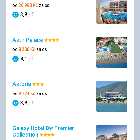
4/5
od
20 990
Kč
za os.
3,8
/ 5
Hodnocení
Astir Palace
Hodnocení:
4/5
od
8 206
Kč
za os.
4,1
/ 5
Hodnocení
Astoria
Hodnocení:
3/5
od
9 774
Kč
za os.
3,8
/ 5
Hodnocení
Galaxy Hotel Bw Premier
Collection
Hodnocení: