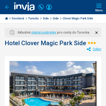
Volejte
Přihlásit
Jít
zpět
226
Menu
se
000
Invia.cz
284
Dovolená
Turecko
Side
Side
Clover Magic Park Side
Zavří
Aktuálně
platné podmínky
pro cesty do Turecka
Hotel Clover Magic Park Side
Hodno
Sdílet
3/5