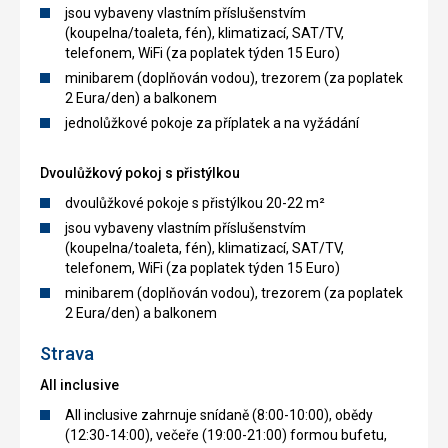
jsou vybaveny vlastním příslušenstvím
(koupelna/toaleta, fén), klimatizací, SAT/TV,
telefonem, WiFi (za poplatek týden 15 Euro)
minibarem (doplňován vodou), trezorem (za poplatek
2 Eura/den) a balkonem
jednolůžkové pokoje za příplatek a na vyžádání
Dvoulůžkový pokoj s přistýlkou
dvoulůžkové pokoje s přistýlkou 20-22 m²
jsou vybaveny vlastním příslušenstvím
(koupelna/toaleta, fén), klimatizací, SAT/TV,
telefonem, WiFi (za poplatek týden 15 Euro)
minibarem (doplňován vodou), trezorem (za poplatek
2 Eura/den) a balkonem
Strava
All inclusive
All inclusive zahrnuje snídaně (8:00-10:00), obědy
(12:30-14:00), večeře (19:00-21:00) formou bufetu,