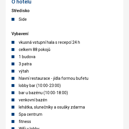
O hotelu
Středisko
Side
Vybavení
vkusná vstupní hala s recepcí 24 h
celkem 88 pokojů
1 budova
3 patra
výtah
hlavní restaurace - jídla formou bufetu
lobby bar (10:00-23:00)
bar u bazénu (10:00-18:00)
venkovní bazén
lehátka, slunečníky a osušky zdarma
Spa centrum
fitness
WiFi v lobby