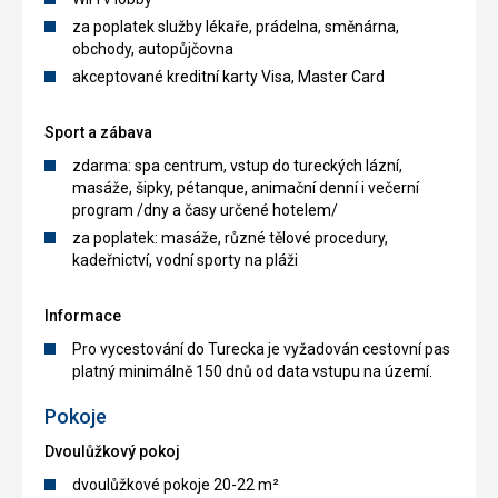
za poplatek služby lékaře, prádelna, směnárna,
obchody, autopůjčovna
akceptované kreditní karty Visa, Master Card
Sport a zábava
zdarma: spa centrum, vstup do tureckých lázní,
masáže, šipky, pétanque, animační denní i večerní
program /dny a časy určené hotelem/
za poplatek: masáže, různé tělové procedury,
kadeřnictví, vodní sporty na pláži
Informace
Pro vycestování do Turecka je vyžadován cestovní pas
platný minimálně 150 dnů od data vstupu na území.
Pokoje
Dvoulůžkový pokoj
dvoulůžkové pokoje 20-22 m²