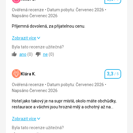
Hodnocení
Ověřená recenze
Datum pobytu: Červenec 2026
Služby
3,0
/ 5
Napsáno Červenec 2026
Cena
5,0
/ 5
Příjemná dovolená, za přijatelnou cenu.
Příjemná dovolená, za přijatelnou cenu.
Zobrazit více
Služby
Bar u bazénu nefungoval, ale kousek byl lobby bar
Byla tato recenze užitečná?
Strava
4,0
/ 5
ano
(
0
)
ne
(
0
)
Ubytování
3,0
/ 5
3,3
Okolí
3,0
/ 5
Klára K.
/ 5
Hodnocení
Ověřená recenze
Datum pobytu: Červenec 2026
Služby
3,0
/ 5
Napsáno Červenec 2026
Cena
4,0
/ 5
Hotel jako takový je na supr místě, okolo máte obchůdky,
restaurace a všichni jsou hrozně milý a ochotný až na
recepci v hotelu.
Pláž
Hotel jako takový je na supr místě, okolo máte obchůdky,
Zobrazit více
Dostatek lehátek, některé slunečníky jsou v horším stavu
restaurace a všichni jsou hrozně milý a ochotný až na
co se dá pochopit skrz vítr a opotřebení, u každého
Byla tato recenze užitečná?
recepci v hotelu.
slunečníku je květináč na odpadky. Za náš pobyt se o pláž