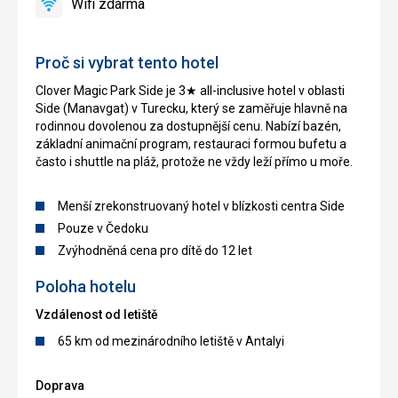
Wifi zdarma
ano
Wifi
zdarma
Proč si vybrat tento hotel
Clover Magic Park Side je 3★ all-inclusive hotel v oblasti
Side (Manavgat) v Turecku, který se zaměřuje hlavně na
rodinnou dovolenou za dostupnější cenu. Nabízí bazén,
základní animační program, restauraci formou bufetu a
často i shuttle na pláž, protože ne vždy leží přímo u moře.
Menší zrekonstruovaný hotel v blízkosti centra Side
Pouze v Čedoku
Zvýhodněná cena pro dítě do 12 let
Poloha hotelu
Vzdálenost od letiště
65 km od mezinárodního letiště v Antalyi
Doprava