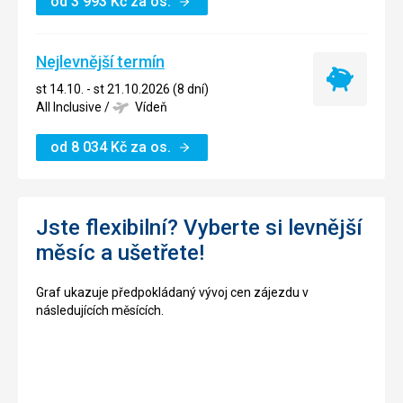
od
3 993
Kč
za os.
Nejlevnější termín
Nejlevnější
st 14.10. - st 21.10.2026 (8 dní)
termín
All Inclusive
/
Vídeň
od
8 034
Kč
za os.
Jste flexibilní? Vyberte si levnější
měsíc a ušetřete!
Graf ukazuje předpokládaný vývoj cen zájezdu v
následujících měsících.