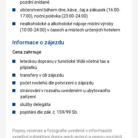
pozdní snídaně
občerstvení během dne, káva , čaj a zákusek (16:00-
17:00), noční polévka (23:00-24:00)
nealkoholické a alkoholické nápoje místní výroby
(10:00-24:00) v časech a místech určených hotelem
Informace o zájezdu
Cena zahrnuje
leteckou dopravu v turistické třídě včetně tax a
příplatků
transfery v cíli zájezdu
počet noclehů dle potvrzení o zájezdu
stravování v rozsahu uvedeném u ubytovacího
zařízení
služby delegáta
pojištění dle zák. č. 159/99 Sb.
Popisy, recenze a fotografie uvedené v informacích
vyjadřují subjektivní dojmy jejich autorů a nejsou součástí