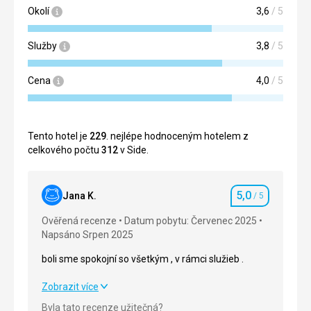
Okolí
3,6
/ 5
Služby
3,8
/ 5
Cena
4,0
/ 5
Tento hotel je
229
. nejlépe hodnoceným hotelem z
celkového počtu
312
v Side.
5,0
Jana K.
/ 5
Hodnocení
Ověřená recenze
Datum pobytu: Červenec 2025
Napsáno Srpen 2025
boli sme spokojní so všetkým , v rámci služieb .
boli sme spokojní so všetkým , v rámci služieb .
Zobrazit více
Byla tato recenze užitečná?