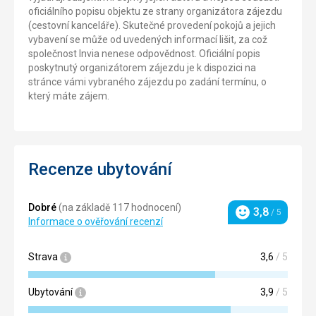
oficiálního popisu objektu ze strany organizátora zájezdu
(cestovní kanceláře). Skutečné provedení pokojů a jejich
vybavení se může od uvedených informací lišit, za což
společnost Invia nenese odpovědnost. Oficiální popis
poskytnutý organizátorem zájezdu je k dispozici na
stránce vámi vybraného zájezdu po zadání termínu, o
který máte zájem.
Recenze ubytování
Dobré
(na základě 117 hodnocení)
3,8
/ 5
Hodnocení
Informace o ověřování recenzí
Strava
3,6
/ 5
Ubytování
3,9
/ 5