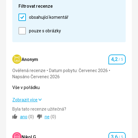
Google Translate
Filtrovat recenze
Cena
5,0
/ 5
obsahující komentář
Pláž
pouze s obrázky
Na pláž sa chodilo busom, nebolo to ďaleko,
frekvencia bola dobrá.
Strava
Strava bola výborná, dalo sa vybrať a všetko chutilo
4,2
Anonym
/ 5
veľmi dobre.
Hodnocení
Ověřená recenze
Ubytování
Datum pobytu: Červenec 2026
Napsáno Červenec 2026
Ubytovanie veľmi útulne, upratovali každý deň.
Vše v pořádku
Tato recenze byla přeložena automaticky přes
Google Translate
Vše v pořádku
Zobrazit více
Byla tato recenze užitečná?
Strava
3,0
/ 5
ano
(
0
)
ne
(
0
)
Ubytování
5,0
/ 5
3,6
Okolí
4,0
/ 5
Nikol G.
/ 5