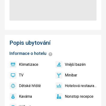
Popis ubytování
Informace o hotelu
Informace
Klimatizace
Vnější bazén
ano
Klimatizace
ano
Vnější
bazén
TV
Minibar
ano
TV
ano
Minibar
Dětské hřiště
Hotelová restaurace
ano
Dětské
ano
Hotelová
hřiště,
restaurace
Kavárna
Nonstop recepce
Dětský
ano
Kavárna
ano
Nonstop
bazén
recepce