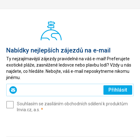
Nabídky nejlepších zájezdů na e-mail
Ty nejzajímavější zájezdy pravidelně na váš e-mail! Preferujete
exotické pláže, zasněžené ledovce nebo plavbu lodí? Vždy u nás
najdete, co hledáte. Nebojte, váš e-mail neposkytneme nikomu
jinému.
Zadejte
Přihlásit
svůj
e-
Souhlasím se zasíláním obchodních sdělení k produktům
mail
(povinné)
Invia.cz, a.s.
*
(povinné)
*