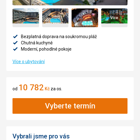
Více
Bezplatná doprava na soukromou pláž
Chutná kuchyně
Moderní, pohodlné pokoje
Více o ubytování
10 782
od
Kč
za os.
Vyberte termín
Vybrali jsme pro vás