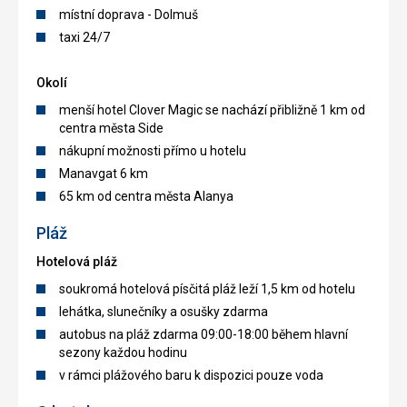
místní doprava - Dolmuš
taxi 24/7
Okolí
menší hotel Clover Magic se nachází přibližně 1 km od
centra města Side
nákupní možnosti přímo u hotelu
Manavgat 6 km
65 km od centra města Alanya
Pláž
Hotelová pláž
soukromá hotelová písčitá pláž leží 1,5 km od hotelu
lehátka, slunečníky a osušky zdarma
autobus na pláž zdarma 09:00-18:00 během hlavní
sezony každou hodinu
v rámci plážového baru k dispozici pouze voda