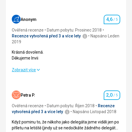
4,6
Anonym
/ 5
Hodnocení
Ověřená recenze
Datum pobytu: Prosinec 2018
Recenze vytvořená před 3 a více lety
Napsáno Leden
2019
Krásná dovolená.
Děkujeme Invii
Krásná dovolená.
Zobrazit více
Děkujeme Invii
Strava
5,0
/ 5
2,0
Petra P.
/ 5
Hodnocení
Ubytování
4,0
/ 5
Ověřená recenze
Datum pobytu: Říjen 2018
Recenze
Okolí
5,0
/ 5
vytvořená před 3 a více lety
Napsáno Listopad 2018
Když pominu to, že někoho jako delegáta jsme viděli jen po
Služby
5,0
/ 5
příletu na letiště (jindy už se nedočkáte žádného delegáta