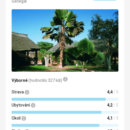
Senegal
4/5
Výborné
(hodnotilo 327 lidí)
Strava
4,4
/ 5
Ubytování
4,2
/ 5
Okolí
4,1
/ 5