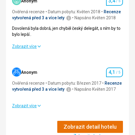
3,4
Anonym
/ 5
Hodnocení
Ověřená recenze
Datum pobytu: Květen 2018
Recenze
vytvořená před 3 a více lety
Napsáno Květen 2018
Dovolená byla dobrá, jen chyběl český delegát, s ním by to
bylo lepší..
Dovolená byla dobrá, jen chyběl český delegát, s ním by to
Zobrazit více
bylo lepší..
Strava
3,0
/ 5
4,1
Anonym
/ 5
Hodnocení
Ubytování
3,0
/ 5
Ověřená recenze
Datum pobytu: Březen 2017
Recenze
Okolí
3,0
/ 5
vytvořená před 3 a více lety
Napsáno Květen 2017
Služby
3,0
/ 5
Zobrazit více
Strava
4,0
/ 5
Cena
3,0
/ 5
Ubytování
4,0
/ 5
Zobrazit detail hotelu
Pláž