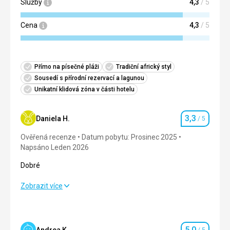
Služby
4,3
/ 5
Cena
4,3
/ 5
Přímo na písečné pláži
Tradiční africký styl
Sousedí s přírodní rezervací a lagunou
Unikatní klidová zóna v části hotelu
3,3
Daniela H.
/ 5
Hodnocení
Ověřená recenze
Datum pobytu: Prosinec 2025
Napsáno Leden 2026
Dobré
Dobré
Zobrazit více
Strava
4,0
/ 5
Ubytování
3,0
/ 5
5,0
Andrea K.
/ 5