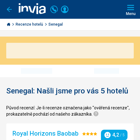
Volejte
Přihlásit
Jít
zpět
226
Menu
se
000
Invia.cz
290
Recenze hotelů
Senegal
Senegal: Našli jsme pro vás 5 hotelů
Původ recenzí: Je-li recenze označena jako "ověřená recenze",
prokazatelně pochází od našeho zákazníka.
Royal Horizons Baobab
Hodnocení:
4,2
/ 5
Hodnocení