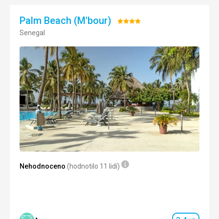
Cena
5,0
/ 5
Palm Beach (M'bour)
Hodnocení:
Senegal
4/5
Nehodnoceno
(hodnotilo 11 lidí)