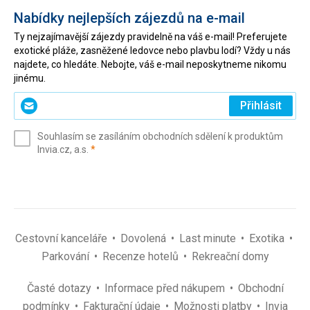
Nabídky nejlepších zájezdů na e-mail
Ty nejzajímavější zájezdy pravidelně na váš e-mail! Preferujete
exotické pláže, zasněžené ledovce nebo plavbu lodí? Vždy u nás
najdete, co hledáte. Nebojte, váš e-mail neposkytneme nikomu
jinému.
Zadejte
Přihlásit
svůj
e-
Souhlasím se zasíláním obchodních sdělení k produktům
mail
(povinné)
Invia.cz, a.s.
*
(povinné)
*
Cestovní kanceláře
Dovolená
Last minute
Exotika
Parkování
Recenze hotelů
Rekreační domy
Časté dotazy
Informace před nákupem
Obchodní
podmínky
Fakturační údaje
Možnosti platby
Invia