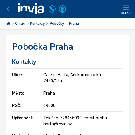
Volejte
Přihlásit
Jít
zpět
226
Menu
se
000
Invia.cz
290
O nás
Kontakty
Pobočky
Praha
Pobočka Praha
Kontakty
Ulice:
Galerie Harfa, Českomoravská
2420/15a‎
Město:
Praha
PSČ:
19000
Upřesnění:
Telefon: 728445099, email: praha-
harfa@invia.cz