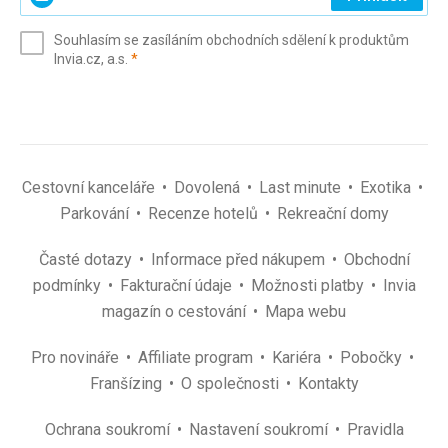
svůj
e-
Souhlasím se zasíláním obchodních sdělení k produktům
mail
(povinné)
Invia.cz, a.s.
*
(povinné)
*
Cestovní kanceláře
Dovolená
Last minute
Exotika
Parkování
Recenze hotelů
Rekreační domy
Časté dotazy
Informace před nákupem
Obchodní
podmínky
Fakturační údaje
Možnosti platby
Invia
magazín o cestování
Mapa webu
Pro novináře
Affiliate program
Kariéra
Pobočky
Franšízing
O společnosti
Kontakty
Ochrana soukromí
Nastavení soukromí
Pravidla