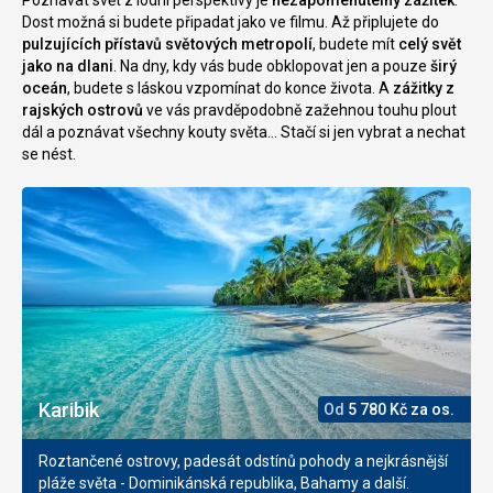
Poznávat svět
z lodní perspektivy je
nezapomenutelný zážitek
.
Dost možná si budete připadat jako ve filmu. Až připlujete do
pulzujících přístavů světových metropolí
, budete mít
celý svět
jako na dlani
. Na dny, kdy vás bude obklopovat jen a pouze
širý
oceán
, budete s láskou vzpomínat do konce života. A
zážitky z
rajských ostrovů
ve vás pravděpodobně zažehnou touhu plout
dál a poznávat všechny kouty světa... Stačí si jen vybrat a nechat
se nést.
Karibik
Od
5 780
Kč
za os.
Roztančené ostrovy, padesát odstínů pohody a nejkrásnější
pláže světa - Dominikánská republika, Bahamy a další.