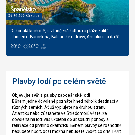
Španělsko
Od
26 490
Kč
za os.
Dokonalá kuchyně, roztančená kultura a pláže zalité
sluncem - Barcelona, Baleárské ostrovy, Andalusie a další.
28°C
26°C
Plavby lodí po celém světě
O
bjevujte svět z paluby zaoc
eá
nské lodi
!
Během jedné dovolené poznáte hned několik destinací v
různých zemích. Ať už vyplujete na druhou stranu
Atlantiku nebo zůstanete ve Středomoří, vězte, že
dovolená na lodi vá
s ukolébá do absolutní pohody a
relaxace od prvního okamžiku. Během plavby se rozhodně
nebudete nudit, dost možná nebudete vědět, co dřív. Těšit