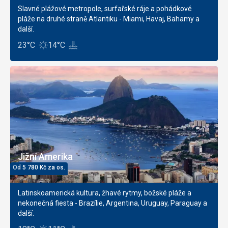
Slavné plážové metropole, surfařské ráje a pohádkové
pláže na druhé straně Atlantiku - Miami, Havaj, Bahamy a
další.
23°C
14°C
Jižní Amerika
Od
5 780
Kč
za os.
Latinskoamerická kultura, žhavé rytmy, božské pláže a
nekonečná fiesta - Brazílie, Argentina, Uruguay, Paraguay a
další.