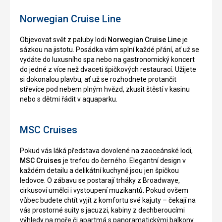
Norwegian Cruise Line
Objevovat svět z paluby lodi
Norwegian Cruise Line
je
sázkou na jistotu. Posádka vám splní každé přání, ať už se
vydáte do luxusního spa nebo na gastronomický koncert
do jedné z více než dvaceti špičkových restaurací. Užijete
si dokonalou plavbu, ať už se rozhodnete protančit
střevíce pod nebem plným hvězd, zkusit štěstí v kasinu
nebo s dětmi řádit v aquaparku.
MSC Cruises
Pokud vás láká představa dovolené na zaoceánské lodi,
MSC Cruises
je trefou do černého. Elegantní design v
každém detailu a delikátní kuchyně jsou jen špičkou
ledovce. O zábavu se postarají trháky z Broadwaye,
cirkusoví umělci i vystoupení muzikantů. Pokud ovšem
vůbec budete chtít vyjít z komfortu své kajuty – čekají na
vás prostorné suity s jacuzzi, kabiny z dechberoucími
výhledy na moře či apartmá s panoramatickými balkony.