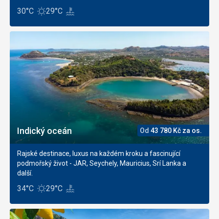
30°C
29°C
Indický oceán
Od
43 780
Kč
za os.
Rajské destinace, luxus na každém kroku a fascinující
podmořský život - JAR, Seychely, Mauricius, Srí Lanka a
další.
34°C
29°C