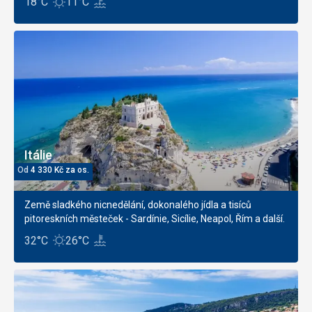
18°C
11°C
Itálie
Od
4 330
Kč
za os.
Země sladkého nicnedělání, dokonalého jídla a tisíců
pitoreskních městeček - Sardínie, Sicílie, Neapol, Řím a další.
32°C
26°C