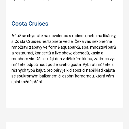
Costa Cruises
Ať už se chystáte na dovolenou s rodinou, nebo na líbánky,
s
Costa Cruises
nešlápnete vedle. Čeká vás nekonečné
množství zábavy ve formě aquaparků, spa, množtsví barů
a restaurací, koncertů a live show, obchodů, kasin a
mnohem víc. Děti si užijí den v dětském klubu, zatímco vy si
můžete odpočinout podle svého gusta. Vybírat můžete z
různých typů kajut, pro páry je k dispozici například kajuta
se soukromým balkonem či osobní komornou, která vám
splní každé přání.