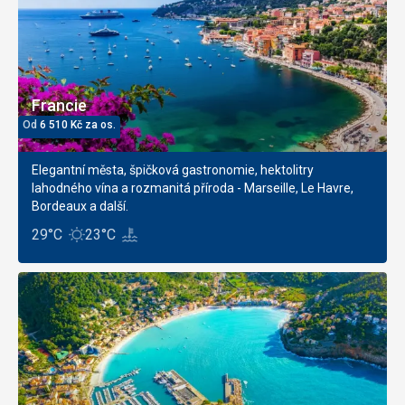
Francie
Od
6 510
Kč
za os.
Elegantní města, špičková gastronomie, hektolitry
lahodného vína a rozmanitá příroda - Marseille, Le Havre,
Bordeaux a další.
29°C
23°C