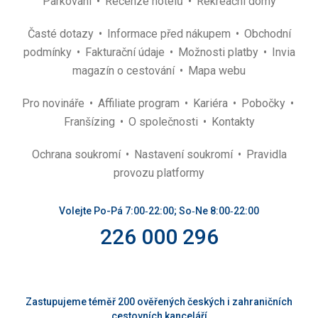
Parkování
Recenze hotelů
Rekreační domy
Časté dotazy
Informace před nákupem
Obchodní
podmínky
Fakturační údaje
Možnosti platby
Invia
magazín o cestování
Mapa webu
Pro novináře
Affiliate program
Kariéra
Pobočky
Franšízing
O společnosti
Kontakty
Ochrana soukromí
Nastavení soukromí
Pravidla
provozu platformy
Volejte Po-Pá 7:00‑22:00; So‑Ne 8:00‑22:00
226 000 296
Zastupujeme téměř 200 ověřených českých i zahraničních
cestovních kanceláří