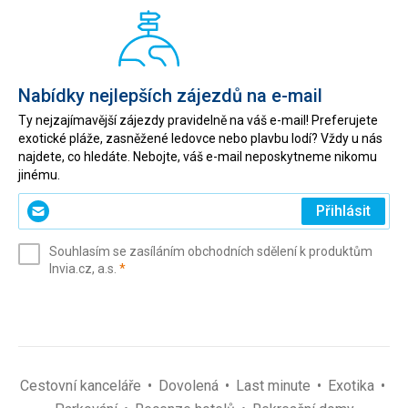
Nabídky nejlepších zájezdů na e-mail
Ty nejzajímavější zájezdy pravidelně na váš e-mail! Preferujete
exotické pláže, zasněžené ledovce nebo plavbu lodí? Vždy u nás
najdete, co hledáte. Nebojte, váš e-mail neposkytneme nikomu
jinému.
Zadejte
Přihlásit
svůj
e-
Souhlasím se zasíláním obchodních sdělení k produktům
mail
(povinné)
Invia.cz, a.s.
*
(povinné)
*
Cestovní kanceláře
Dovolená
Last minute
Exotika