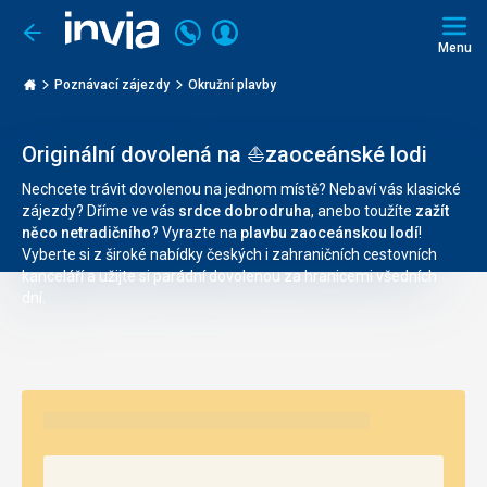
Volejte
Přihlásit
Jít
zpět
226
Menu
se
000
Invia.cz
290
Poznávací zájezdy
Okružní plavby
Originální dovolená na ⛵zaoceánské lodi
Nechcete trávit dovolenou na jednom místě? Nebaví vás klasické
zájezdy? Dříme ve vás
srdce dobrodruha
, anebo toužíte
zažít
něco netradičního
? Vyrazte na
plavbu zaoceánskou lodí
!
Vyberte si z široké nabídky českých i zahraničních cestovních
kanceláří a užijte si parádní dovolenou za hranic
emi
všedních
dní.