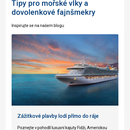
Tipy pro mořské vlky a
dovolenkové fajnšmekry
Inspirujte se na našem blogu:
Zážitkové plavby lodí přímo do ráje
P
oznejte v
pohodlí luxusní kajuty Fidži, Americk
ou