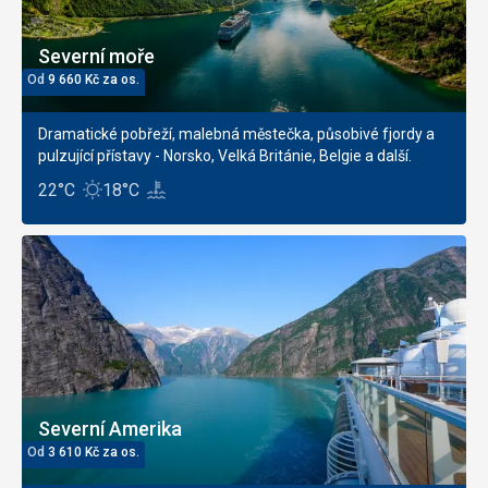
Severní moře
Od
9 660
Kč
za os.
Dramatické pobřeží, malebná městečka, působivé fjordy a
pulzující přístavy - Norsko, Velká Británie, Belgie a další.
22°C
18°C
Severní Amerika
Od
3 610
Kč
za os.