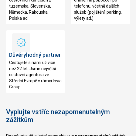
cestovních kanceláří z
online, na pobočce i po
tuzemska, Slovenska,
telefonu, včetně dalších
Německa, Rakouska,
služeb (pojištění, parking,
Polska ad.
výlety ad.)
Důvěryhodný
partner
Důvěryhodný partner
Cestujete s námi už více
než 22 let. Jsme největší
cestovní agentura ve
Střední Evropě v rámci Invia
Group.
Vyplujte vstříc nezapomenutelným
zážitkům