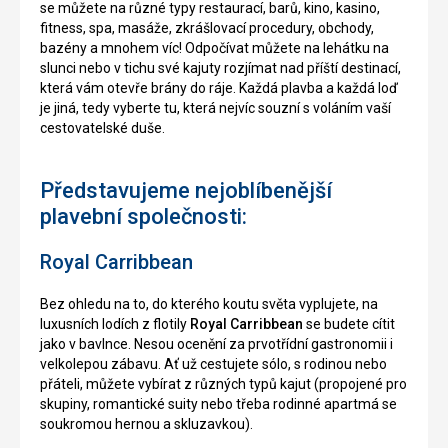
se můžete na různé typy restaurací, barů, kino, kasino,
fitness, spa, masáže, zkrášlovací procedury, obchody,
bazény a mnohem víc! Odpočívat můžete na lehátku na
slunci nebo v tichu své kajuty rozjímat nad příští destinací,
která vám otevře brány do ráje. Každá plavba a každá loď
je jiná, tedy vyberte tu, která nejvíc souzní s voláním vaší
cestovatelské duše.
Představujeme nejoblíbenější
plavební společnosti:
Royal Carribbean
Bez ohledu na to, do kterého koutu světa vyplujete, na
luxusních lodích z flotily
Royal
Carribbean
se budete cítit
jako v bavlnce. Nesou ocenění za prvotřídní gastronomii i
velkolepou zábavu. Ať už cestujete sólo, s rodinou nebo
přáteli, můžete vybírat z různých typů kajut (propojené pro
skupiny, romantické suity nebo třeba rodinné apartmá se
soukromou hernou a skluzavkou).