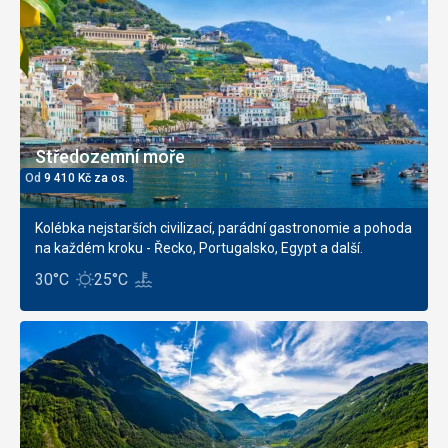
Středozemní moře
Od
9 410
Kč
za os.
Kolébka nejstarších civilizací, parádní gastronomie a pohoda
na každém kroku - Řecko, Portugalsko, Egypt a další.
30°C
25°C