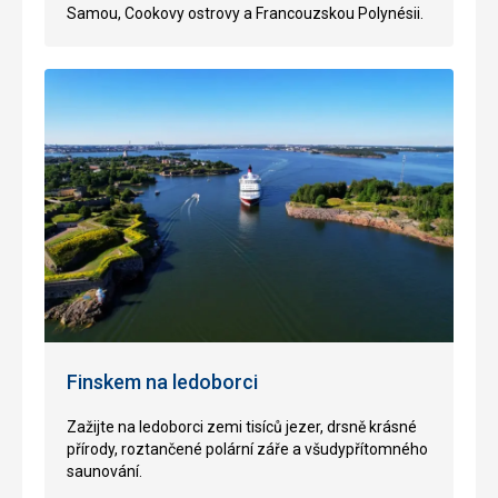
Samo
u
, Cookovy ostrovy
a
Francouzsk
ou
Polynési
i.
Finskem na ledoborci
Zažijte na ledoborci z
em
i
tisíců jezer, drsně krásné
přírody
, roztančené
polární záře
a
všudypřítomného
saunování
.