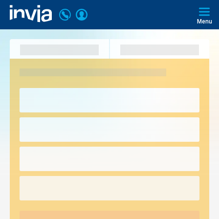
Volejte
Přihlásit
Invia.cz
226
Menu
se
000
297