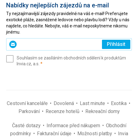
Nabídky nejlepších zájezdů na e-mail
Ty nejzajímavější zájezdy pravidelně na váš e-mail! Preferujete
exotické pláže, zasněžené ledovce nebo plavbu lodí? Vždy u nás
najdete, co hledáte. Nebojte, váš e-mail neposkytneme nikomu
jinému.
Zadejte
Přihlásit
svůj
e-
Souhlasím se zasíláním obchodních sdělení k produktům
mail
(povinné)
Invia.cz, a.s.
*
(povinné)
*
Cestovní kanceláře
Dovolená
Last minute
Exotika
Parkování
Recenze hotelů
Rekreační domy
Časté dotazy
Informace před nákupem
Obchodní
podmínky
Fakturační údaje
Možnosti platby
Invia