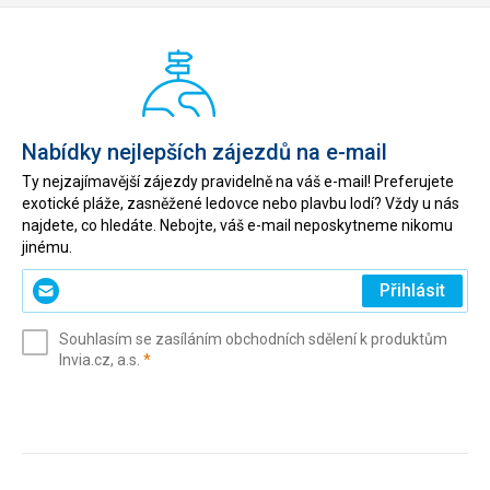
Nabídky nejlepších zájezdů na e-mail
Ty nejzajímavější zájezdy pravidelně na váš e-mail! Preferujete
exotické pláže, zasněžené ledovce nebo plavbu lodí? Vždy u nás
najdete, co hledáte. Nebojte, váš e-mail neposkytneme nikomu
jinému.
Zadejte
Přihlásit
svůj
e-
Souhlasím se zasíláním obchodních sdělení k produktům
mail
(povinné)
Invia.cz, a.s.
*
(povinné)
*