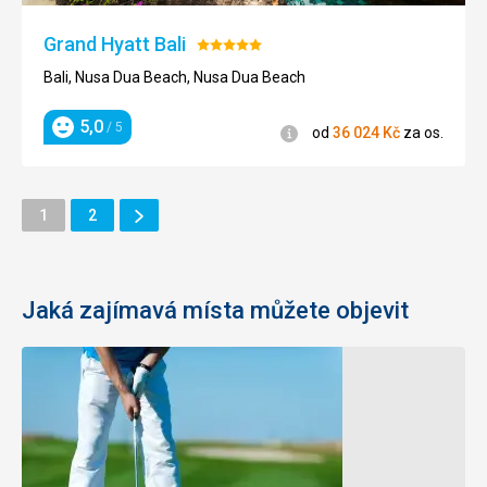
Grand Hyatt Bali
Hodnocení:
5/5
Bali, Nusa Dua Beach, Nusa Dua Beach
5,0
/ 5
Informace
od
36 024
Kč
za os.
Hodnocení
Další
Stránka
Stránka
1
2
Stránka
Jaká zajímavá místa můžete objevit