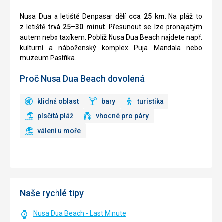
Nusa Dua a letiště Denpasar dělí
cca 25 km
. Na pláž to
z letiště
trvá 25–30 minut
. Přesunout se lze pronajatým
autem nebo taxíkem. Poblíž Nusa Dua Beach najdete např.
kulturní a náboženský komplex Puja Mandala nebo
muzeum Pasifika.
Proč Nusa Dua Beach dovolená
klidná oblast
bary
turistika
písčitá pláž
vhodné pro páry
válení u moře
Naše rychlé tipy
Nusa Dua Beach - Last Minute