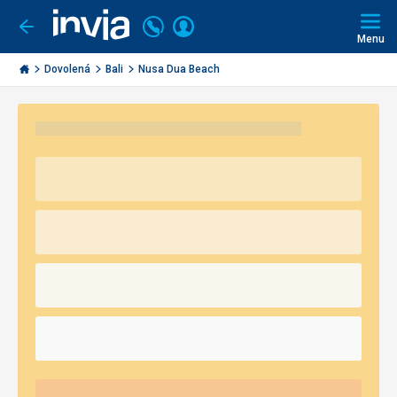
Volejte
Přihlásit
Jít
zpět
226
Menu
se
000
Invia.cz
290
Dovolená
Bali
Nusa Dua Beach