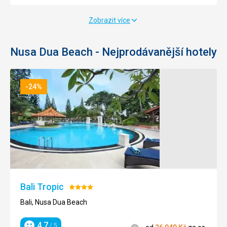
Zobrazit více
Nusa Dua Beach - Nejprodávanější hotely
-24%
Bali Tropic
Hodnocení:
4/5
Bali, Nusa Dua Beach
4,7
/ 5
Informace