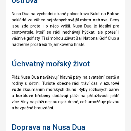
ostrova
Nusa Dua na východní straně poloostrova Bukit na Bali se
pokládá za vůbec
nejpřepychovější místo ostrova
. Ceny
jsou zde proto i o něco vyšší. Nusa Dua je ideální pro
cestovatele, kteří se rádi nechávají hýčkat, ale potěší i
vášnivé golfisty. Ti si mohou užívat Bali National Golf Club a
nádherné prostředí 18jamkového hřiště.
Úchvatný mořský život
Pláž Nusa Dua navštěvují hlavně páry na svatební cestě a
rodiny s dětmi. Turisté obecně rádi tráví čas v
azurové
vodě
zkoumáním mořských druhů.
Ryby
rozličných barev
a
korálové hřebeny
dodávají pláži na přitažlivosti ještě
více. Vlny na pláži nejsou nijak drsné, což umožňuje plavbu
a bezpečné brouzdání.
Doprava na Nusa Dua