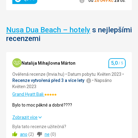
od
26 049
Kč
za os.
Hodnocení
Nusa Dua Beach – hotely
s nejlepšími
recenzemi
5,0
Natalija Mihajlovna Márton
/ 5
Hodnocení
Ověřená recenze (Invia.hu)
Datum pobytu: Květen 2023
Recenze vytvořená před 3 a více lety
Napsáno
Květen 2023
Grand Hyatt Bali
Hodnocení:
5/5
Bylo to moc pěkné a dobré????
Bylo to moc pěkné a dobré????
Zobrazit více
Byla tato recenze užitečná?
Strava
5,0
/ 5
ano
(
2
)
ne
(
0
)