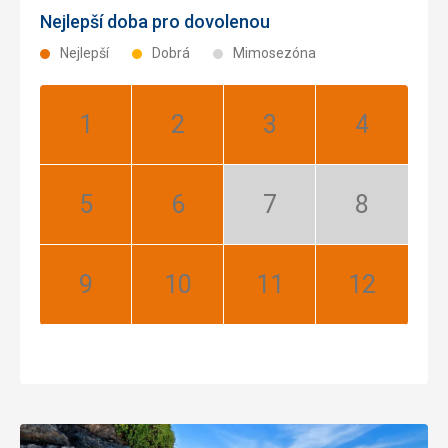
Nejlepší doba pro dovolenou
Nejlepší
Dobrá
Mimosezóna
Leden:
Únor:
Březen:
Duben:
Nejlepší
Nejlepší
Nejlepší
Nejlepší
Květen:
Červen:
Červenec:
Srpen:
Nejlepší
Nejlepší
Mimosezóna
Mimosezóna
Září:
Říjen:
Listopad:
Prosinec:
Nejlepší
Nejlepší
Nejlepší
Nejlepší