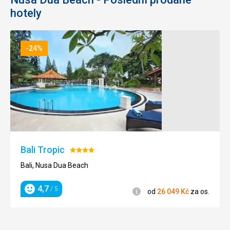
hotely
Služby
5,0
/ 5
Cena
5,0
/ 5
-24%
Bali Tropic
Hodnocení:
4/5
Bali, Nusa Dua Beach
4,7
/ 5
Informace
od
26 049
Kč
za os.
Hodnocení