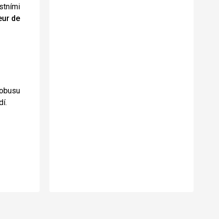
stními
eur de
tobusu
í.