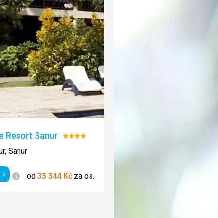
e Resort Sanur
Hodnocení:
4/5
ur, Sanur
Informace
 5
od
33 344
Kč
za os.
ení