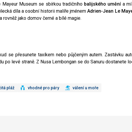
i Le Mayeur Museum se sbírkou tradičního
balijského umění
a mí
lecká díla a osobní historii malíře jménem
Adrien-Jean Le May
 rovněž jako domov černé a bílé magie.
dkud se přesunete taxíkem nebo půjčeným autem. Zastávku au
zdu po levé straně. Z Nusa Lembongan se do Sanuru dostanete lod
čitá pláž
vhodné pro páry
válení u moře