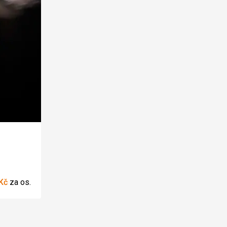
Kč
za os.