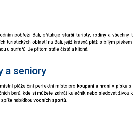
odním pobřeží Bali, přitahuje
starší turisty
,
rodiny
a všechny t
ch turistických oblastí na Bali, jejíž krásná pláž s bílým pískem 
ou u surfařů. Je přitom stále čistá a klidná.
y a seniory
ístní pláže činí perfektní místo pro
koupání a hraní v písku
s 
čních barů, kde si můžete zahrát kulečník nebo sledovat živou k
me spíše nabídkou
vodních sportů
.