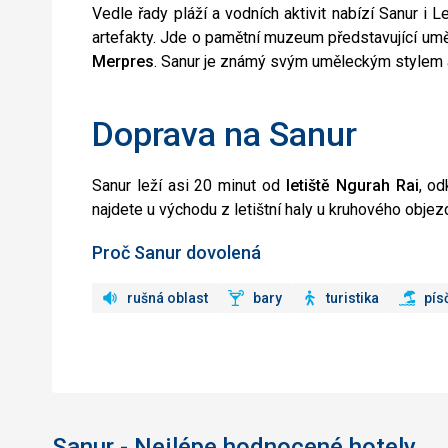
Vedle řady pláží a vodních aktivit nabízí Sanur 
artefakty. Jde o pamětní muzeum představující umě
Merpres
. Sanur je známý svým uměleckým stylem a
Doprava na Sanur
Sanur leží asi 20 minut od
letiště Ngurah Rai
, o
najdete u východu z letištní haly u kruhového obje
Proč Sanur dovolená
rušná oblast
bary
turistika
pís
Sanur - Nejlépe hodnocené hotely