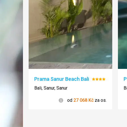
Prama Sanur Beach Bali
P
Hodnocení:
4/5
Bali, Sanur, Sanur
B
Informace
od
27 068
Kč
za os.