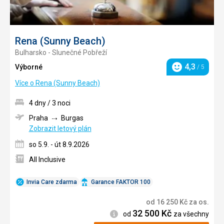
Rena (Sunny Beach)
Bulharsko - Slunečné Pobřeží
4,3
Výborné
/ 5
Hodnocení
Více o Rena (Sunny Beach)
4 dny / 3 noci
Praha
Burgas
Zobrazit letový plán
so 5.9. - út 8.9.2026
All Inclusive
Invia Care zdarma
Garance FAKTOR 100
od
16 250
Kč
za os.
32 500
Kč
Informace
od
za všechny