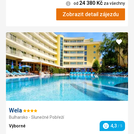
24 380
Kč
Informace
od
za všechny
Zobrazit detail zájezdu
Přidat
do
oblíbe
Wela
Hodnocení:
Bulharsko - Slunečné Pobřeží
4/5
4,3
Výborné
/ 5
Hodnocení