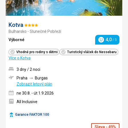
Kotva
Hodnocení:
Bulharsko - Slunečné Pobřeží
4/5
4,0
Výborné
/ 5
Hodnocení
Vhodné pro rodiny s dětmi
Turistický vláček do Nessebaru
Více o Kotva
3 dny / 2 noci
Praha
Burgas
Zobrazit letový plán
ne 30.8. - út 1.9.2026
All Inclusive
Garance FAKTOR 100
Sleva - 49%