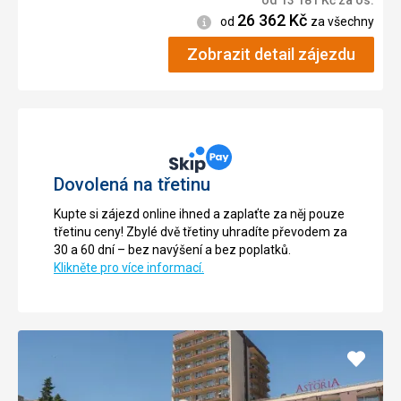
od
13 181
Kč
za os.
26 362
Kč
Informace
od
za všechny
Zobrazit detail zájezdu
Dovolená na třetinu
Kupte si zájezd online ihned a zaplaťte za něj pouze
třetinu ceny! Zbylé dvě třetiny uhradíte převodem za
30 a 60 dní – bez navýšení a bez poplatků.
Klikněte pro více informací.
Přidat
do
oblíbe