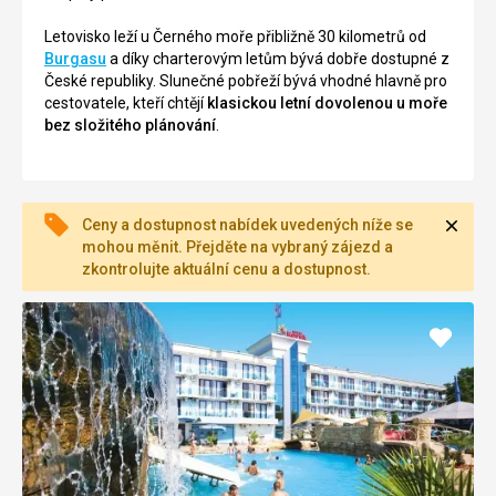
Letovisko leží u Černého moře přibližně 30 kilometrů od
Burgasu
a díky charterovým letům bývá dobře dostupné z
České republiky. Slunečné pobřeží bývá vhodné hlavně pro
cestovatele, kteří chtějí
klasickou letní dovolenou u moře
bez složitého plánování
.
Zavří
Ceny a dostupnost nabídek uvedených níže se
mohou měnit. Přejděte na vybraný zájezd a
zkontrolujte aktuální cenu a dostupnost.
Přidat
do
oblíbe