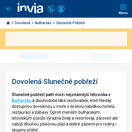
Volejte
Přihlásit
Jít
zpět
226
Menu
se
000
Invia.cz
290
Dovolená
Bulharsko
Slunečné Pobřeží
Dovolená Slunečné pobřeží
Slunečné pobřeží patří mezi nejznámější letoviska v
Bulharsku
a dlouhodobě láká cestovatele, kteří hledají
dostupnou dovolenou u moře s širokou nabídkou hotelů,
restaurací a zábavy. Oproti menším bulharským
letoviskům působí výrazně živěji a resortověji, zároveň ale
nabízí dlouhou písečnou pláž a dobré zázemí pro rodiny i
skupiny přátel.