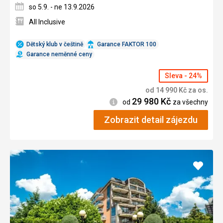
so 5.9. - ne 13.9.2026
All Inclusive
Dětský klub v češtině
Garance FAKTOR 100
Garance neměnné ceny
Sleva - 24%
od
14 990
Kč
za os.
29 980
Kč
Informace
od
za všechny
Zobrazit detail zájezdu
Přidat
do
oblíbe