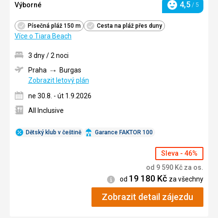
4,5
Výborné
/ 5
Hodnocení
Písečná pláž 150 m
Cesta na pláž přes duny
Více o Tiara Beach
3 dny / 2 noci
Praha
Burgas
Zobrazit letový plán
ne 30.8. - út 1.9.2026
All Inclusive
Dětský klub v češtině
Garance FAKTOR 100
Sleva - 46%
od
9 590
Kč
za os.
19 180
Kč
Informace
od
za všechny
Zobrazit detail zájezdu