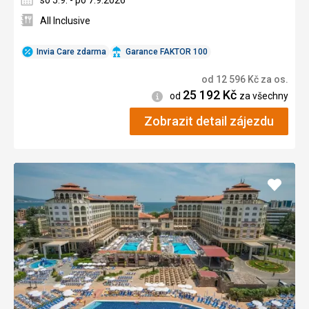
so 5.9. - po 7.9.2026
All Inclusive
Invia Care zdarma
Garance FAKTOR 100
od
12 596
Kč
za os.
25 192
Kč
Informace
od
za všechny
Zobrazit detail zájezdu
Přidat
do
oblíbe