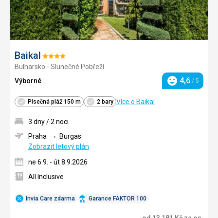
Baikal
Hodnocení:
Bulharsko - Slunečné Pobřeží
4/5
4,6
Výborné
/ 5
Hodnocení
Více o Baikal
Písečná pláž 150 m
2 bary
3 dny / 2 noci
Praha
Burgas
Zobrazit letový plán
ne 6.9. - út 8.9.2026
All Inclusive
Invia Care zdarma
Garance FAKTOR 100