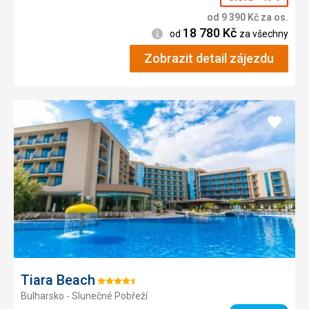
od
9 390
Kč
za os.
18 780
Kč
Informace
od
za všechny
Zobrazit detail zájezdu
Přidat
do
oblíbe
Tiara Beach
Hodnocení:
Bulharsko - Slunečné Pobřeží
4.5/5