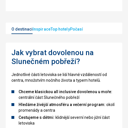
O destinaci
Inspirace
Top hotely
Počasí
Jak vybrat dovolenou na
Slunečném pobřeží?
Jednotlivé části letoviska se liší hlavně vzdáleností od
centra, množstvím nočního života a typem hotelů.
Chceme klasickou all inclusive dovolenou u moře:
centrální část Slunečného pobřeží
Hledáme živější atmosféru a večerní program:
okolí
promenády a centra
Cestujeme s dětmi:
klidnější severní nebo jižní část
letoviska