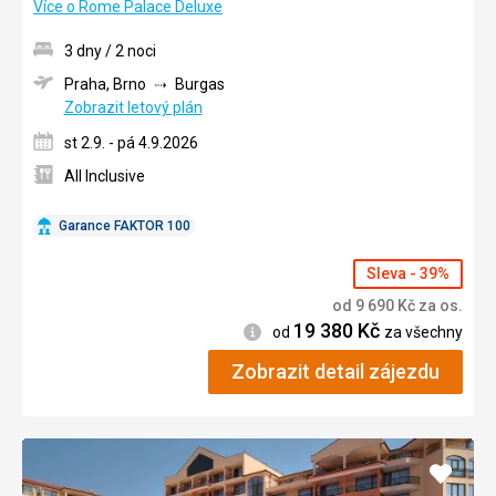
Více o Rome Palace Deluxe
3 dny / 2 noci
Praha, Brno
Burgas
Zobrazit letový plán
st 2.9. - pá 4.9.2026
All Inclusive
Garance FAKTOR 100
Sleva - 39%
od
9 690
Kč
za os.
19 380
Kč
Informace
od
za všechny
Zobrazit detail zájezdu
Přidat
do