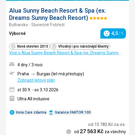
Alua Sunny Beach Resort & Spa (ex.
Dreams Sunny Beach Resort)
Hodnocení:
Bulharsko - Slunečné Pobřeží
5/5
4,5
Výborné
/ 5
Hodnocení
Nově otevřen 2015
Vhodný i pro náročnější klienty
Více o Alua Sunny Beach Resort & Spa (ex. Dreams Sunny Beach Resort)
4 dny / 3 noci
Praha
Burgas (let má přestupy)
Zobrazit letový plán
st 30.9. - so 3.10.2026
Ultra All inclusive
Invia Care zdarma
Garance FAKTOR 100
od
13 782
Kč
za os.
27 563
Kč
Informace
od
za všechny