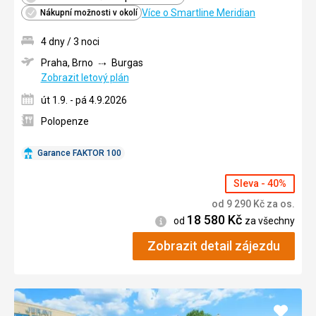
Více o Smartline Meridian
Nákupní možnosti v okolí
4 dny / 3 noci
Praha, Brno
Burgas
Zobrazit letový plán
út 1.9. - pá 4.9.2026
Polopenze
Garance FAKTOR 100
Sleva - 40%
od
9 290
Kč
za os.
18 580
Kč
Informace
od
za všechny
Zobrazit detail zájezdu
Přidat