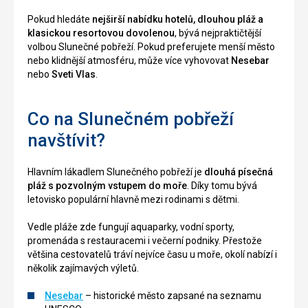
Pokud hledáte
nejširší nabídku hotelů, dlouhou pláž a
klasickou resortovou dovolenou
, bývá nejpraktičtější
volbou Slunečné pobřeží. Pokud preferujete menší město
nebo klidnější atmosféru, může více vyhovovat
Nesebar
nebo
Sveti Vlas
.
Co na Slunečném pobřeží
navštívit?
Hlavním lákadlem Slunečného pobřeží je
dlouhá písečná
pláž s pozvolným vstupem do moře
. Díky tomu bývá
letovisko populární hlavně mezi rodinami s dětmi.
Vedle pláže zde fungují aquaparky, vodní sporty,
promenáda s restauracemi i večerní podniky. Přestože
většina cestovatelů tráví nejvíce času u moře, okolí nabízí i
několik zajímavých výletů.
Nesebar
– historické město zapsané na seznamu