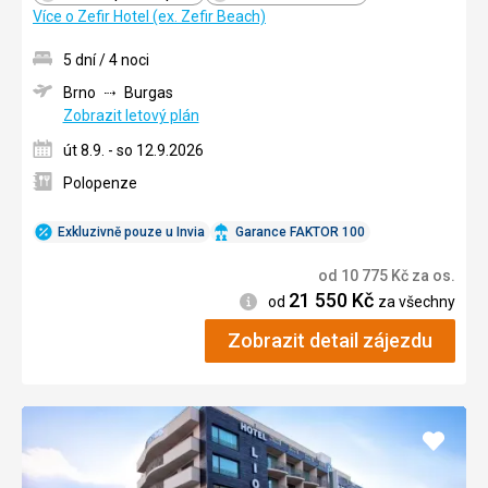
Více o Zefir Hotel (ex. Zefir Beach)
5 dní / 4 noci
Brno
Burgas
Zobrazit letový plán
út 8.9. - so 12.9.2026
Polopenze
Exkluzivně pouze u Invia
Garance FAKTOR 100
od
10 775
Kč
za os.
21 550
Kč
Informace
od
za všechny
Zobrazit detail zájezdu
Přidat
do
oblíbe