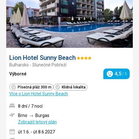
Lion Hotel Sunny Beach
Hodnocení:
Bulharsko - Slunečné Pobřeží
4/5
4,5
Výborné
/ 5
Hodnocení
Písečná pláž 300 m
Klidná lokalita
Více o Lion Hotel Sunny Beach
8 dní / 7 nocí
Brno
Burgas
Zobrazit letový plán
út 1.6. - út 8.6.2027