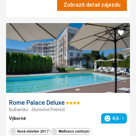
Zobrazit detail zájezdu
Přidat
do
oblíbe
Rome Palace Deluxe
Hodnocení:
Bulharsko - Slunečné Pobřeží
4/5
4,6
Výborné
/ 5
Hodnocení
Nově otevřen 2017
Wellness centrum