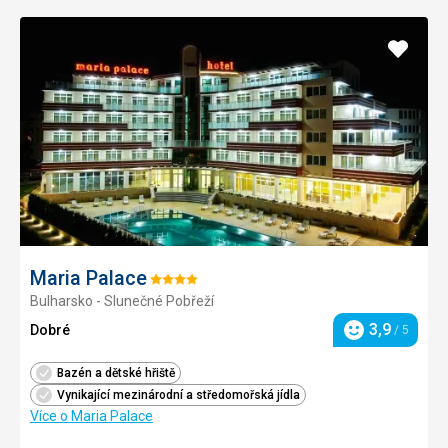
Přidat
do
oblíbe
Maria Palace
Hodnocení:
Bulharsko - Slunečné Pobřeží
4/5
3,9
Dobré
/ 5
Hodnocení
Bazén a dětské hřiště
Vynikající mezinárodní a středomořská jídla
Více o Maria Palace