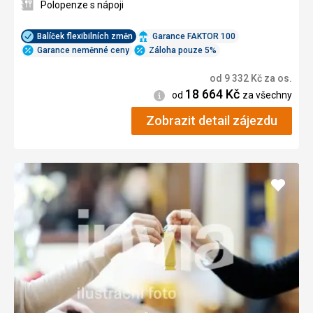
Polopenze s nápoji
Balíček flexibilních změn
Garance FAKTOR 100
Garance neměnné ceny
Záloha pouze 5%
od
9 332
Kč
za os.
18 664
Kč
Informace
od
za všechny
Zobrazit detail zájezdu
Přidat
do
oblíbe