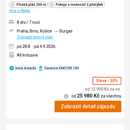
Písčitá pláž 250 m
Pokoje s možností 2 přistýlek
Více o Wela
8 dní / 7 nocí
Praha, Brno, Košice
Burgas
Zobrazit letový plán
pá 28.8. - pá 4.9.2026
All Inclusive
Invia Awards
Garance FAKTOR 100
Sleva - 30%
od
12 990
Kč
za os.
25 980
Kč
Informace
od
za všechny
Zobrazit detail zájezdu