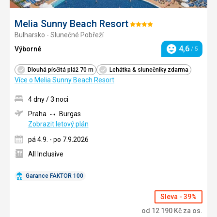
Melia Sunny Beach Resort
Hodnocení:
Bulharsko - Slunečné Pobřeží
4/5
4,6
Výborné
/ 5
Hodnocení
Dlouhá písčitá pláž 70 m
Lehátka & slunečníky zdarma
Více o Melia Sunny Beach Resort
4 dny / 3 noci
Praha
Burgas
Zobrazit letový plán
pá 4.9. - po 7.9.2026
All Inclusive
Garance FAKTOR 100
Sleva - 39%
od
12 190
Kč
za os.