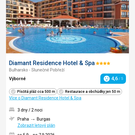
oblíbe
Diamant Residence Hotel & Spa
Hodnocení:
Bulharsko - Slunečné Pobřeží
4/5
4,6
Výborné
/ 5
Hodnocení
Písčitá pláž cca 500 m
Restaurace a obchůdky jen 50 m
Více o Diamant Residence Hotel & Spa
3 dny / 2 noci
Praha
Burgas
Zobrazit letový plán