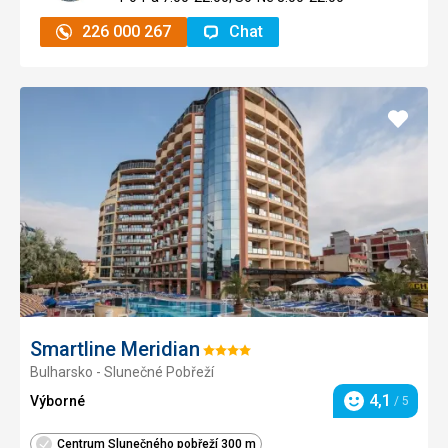
226 000 267
Chat
Přidat
do
oblíbe
Smartline Meridian
Hodnocení:
Bulharsko - Slunečné Pobřeží
4/5
4,1
Výborné
/ 5
Hodnocení
Centrum Slunečného pobřeží 300 m