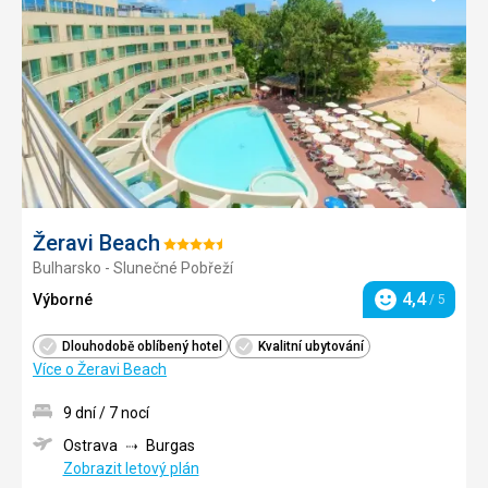
do
oblíbe
Žeravi Beach
Hodnocení:
Bulharsko - Slunečné Pobřeží
4.5/5
4,4
Výborné
/ 5
Hodnocení
Dlouhodobě oblíbený hotel
Kvalitní ubytování
Více o Žeravi Beach
9 dní / 7 nocí
Ostrava
Burgas
Zobrazit letový plán