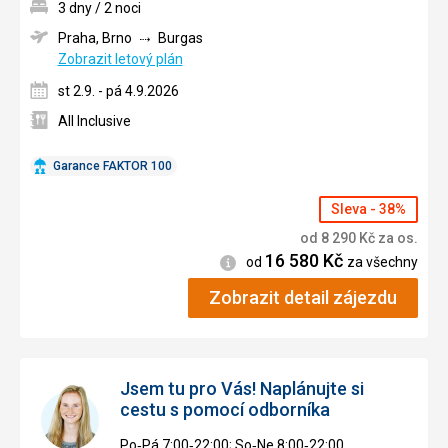
3 dny / 2 noci
Praha, Brno
Burgas
Zobrazit letový plán
st 2.9. - pá 4.9.2026
All Inclusive
Garance FAKTOR 100
Sleva - 38%
od
8 290
Kč
za os.
16 580
Kč
Informace
od
za všechny
Zobrazit detail zájezdu
Jsem tu pro Vás! Naplánujte si
cestu s pomocí odborníka
Po‑Pá 7:00‑22:00; So‑Ne 8:00‑22:00