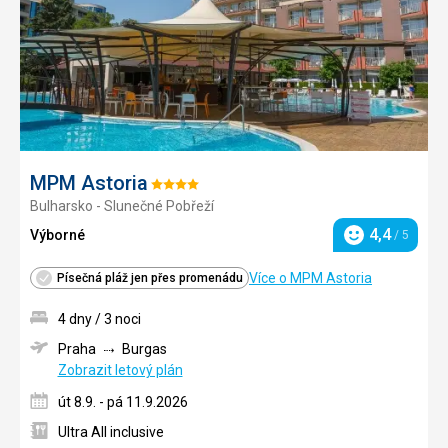
MPM Astoria
Hodnocení:
Bulharsko - Slunečné Pobřeží
4/5
4,4
Výborné
/ 5
Hodnocení
Více o MPM Astoria
Písečná pláž jen přes promenádu
4 dny / 3 noci
Praha
Burgas
Zobrazit letový plán
út 8.9. - pá 11.9.2026
Ultra All inclusive