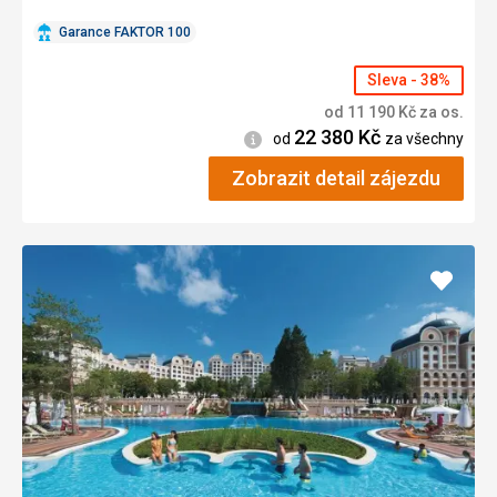
Garance FAKTOR 100
Sleva - 38%
od
11 190
Kč
za os.
22 380
Kč
Informace
od
za všechny
Zobrazit detail zájezdu
Přidat
do
oblíbe