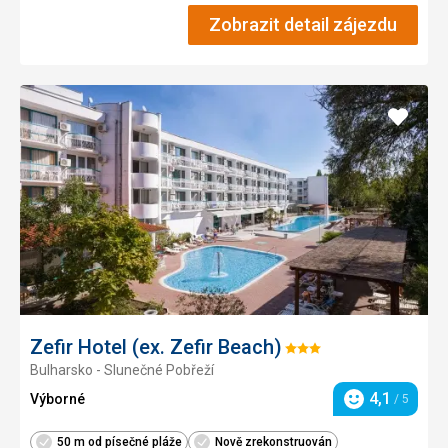
Zobrazit detail zájezdu
Přidat
do
oblíbe
Zefir Hotel (ex. Zefir Beach)
Hodnocení:
Bulharsko - Slunečné Pobřeží
3/5
4,1
Výborné
/ 5
Hodnocení
50 m od písečné pláže
Nově zrekonstruován