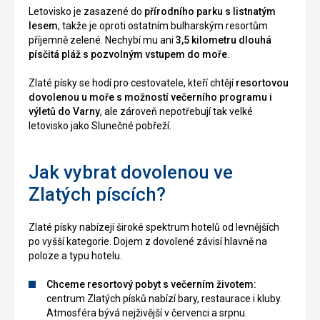
Letovisko je zasazené do
přírodního parku s listnatým
lesem
, takže je oproti ostatním bulharským resortům
příjemně zelené. Nechybí mu ani
3,5 kilometru dlouhá
písčitá pláž s pozvolným vstupem do moře
.
Zlaté písky se hodí pro cestovatele, kteří chtějí
resortovou
dovolenou u moře s možností večerního programu i
výletů do Varny
, ale zároveň nepotřebují tak velké
letovisko jako Slunečné pobřeží.
Jak vybrat dovolenou ve
Zlatých píscích?
Zlaté písky nabízejí široké spektrum hotelů od levnějších
po vyšší kategorie. Dojem z dovolené závisí hlavně na
poloze a typu hotelu.
Chceme resortový pobyt s večerním životem:
centrum Zlatých písků nabízí bary, restaurace i kluby.
Atmosféra bývá nejživější v červenci a srpnu.