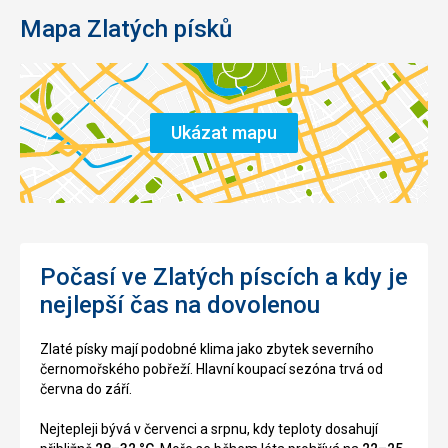
Mapa Zlatých písků
Ukázat mapu
Počasí ve Zlatých píscích a kdy je
nejlepší čas na dovolenou
Zlaté písky mají podobné klima jako zbytek severního
černomořského pobřeží. Hlavní koupací sezóna trvá od
června do září.
Nejtepleji bývá v červenci a srpnu, kdy teploty dosahují