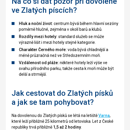
Na co si dát pozor při dovolené
ve Zlatých píscích?
Hluk a noční život:
centrum bývá během hlavní sezóny
poměrně hlučné, zejména v okolí barů a klubů.
Rozdíly mezi hotely:
standard služeb se může
výrazně lišit i mezi hotely stejné kategorie.
Charakter Černého moře:
voda bývá chladnější a
méně průzračná než ve Středozemním moři.
Vzdálenost od pláže:
některé hotely leží výše ve
svahu přírodního parku, takže cesta k moři může být
delší a strmější.
Jak cestovat do Zlatých písků
a jak se tam pohybovat?
Na dovolenou do Zlatých písků se létá na letiště
Varna
,
které leží přibližně 25 kilometrů od letoviska. Let z České
republiky trvá přibližně
1,5 až 2 hodiny
.