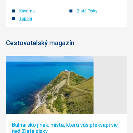
Kavarna
Zlaté Písky
Topola
Cestovatelský magazín
Bulharsko jinak: místa, která vás překvapí víc
než Zlaté písky