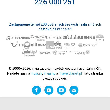
226 000 251
Zastupujeme téměř 200 ověřených českých i zahraničních
cestovních kanceláří
© 2000–2026. Invia.cz, a.s. - největší cestovní agentura v ČR.
Najdete nás na
Invia.sk
,
Invia.hu
a
Travelplanet.pl
. Tato stránka
využívá cookies.
Facebook
YouTube
Instagram
Napište
nám