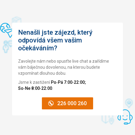
udržovaná terasa. Lehátka (i na pláži) v ceně. Krytý bazén
nás také příjemně překvapil. Ohřátá voda. Jeden větší
bazén, druhý menší s vodními tryskami a léčivými vodami.
Hlavní restaurace s terasou a výhledem na moře. Je skvělé
jíst s takovým výhledem. Hotel má spoustu pěkných míst,
Nenašli jste zájezd, který
jako jsou: čítárna (knihy jsou k dispozici na místě), herna
(příjemná volba pro děti), skvělá posilovna, sauna a
odpovídá všem vašim
lázeňský dům v ceně. Pokud si koupíte dražší variantu, je
očekáváním?
zde ještě více míst k objevování.
Zavolejte nám nebo spusťte live chat a zařídíme
Tato recenze byla přeložena automaticky přes Google
vám báječnou dovolenou, na kterou budete
Translate
vzpomínat dlouhou dobu.
Jsme k zastižení
Po‑Pá 7:00‑22:00;
So‑Ne 8:00‑22:00
.
226 000 260