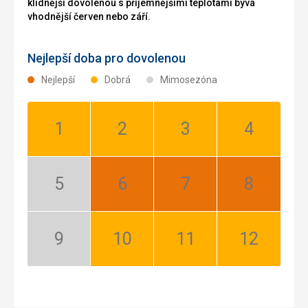
klidnější dovolenou s příjemnějšími teplotami bývá
vhodnější červen nebo září.
Nejlepší doba pro dovolenou
Nejlepší
Dobrá
Mimosezóna
Leden:
Únor:
Březen:
Duben:
Dobrá
Dobrá
Dobrá
Dobrá
Květen:
Červen:
Červenec:
Srpen:
Mimosezóna
Nejlepší
Nejlepší
Nejlepší
Září:
Říjen:
Listopad:
Prosinec:
Mimosezóna
Dobrá
Dobrá
Dobrá