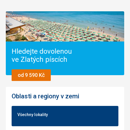
Hledejte dovolenou
ve Zlatých píscích
od 9 590 Kč
Oblasti a regiony v zemi
Všechny lokality