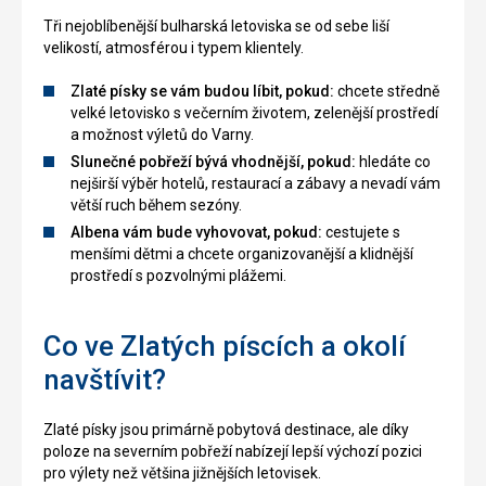
Tři nejoblíbenější bulharská letoviska se od sebe liší
velikostí, atmosférou i typem klientely.
Zlaté písky se vám budou líbit, pokud:
chcete středně
velké letovisko s večerním životem, zelenější prostředí
a možnost výletů do Varny.
Slunečné pobřeží bývá vhodnější, pokud:
hledáte co
nejširší výběr hotelů, restaurací a zábavy a nevadí vám
větší ruch během sezóny.
Albena vám bude vyhovovat, pokud:
cestujete s
menšími dětmi a chcete organizovanější a klidnější
prostředí s pozvolnými plážemi.
Co ve Zlatých píscích a okolí
navštívit?
Zlaté písky jsou primárně pobytová destinace, ale díky
poloze na severním pobřeží nabízejí lepší výchozí pozici
pro výlety než většina jižnějších letovisek.