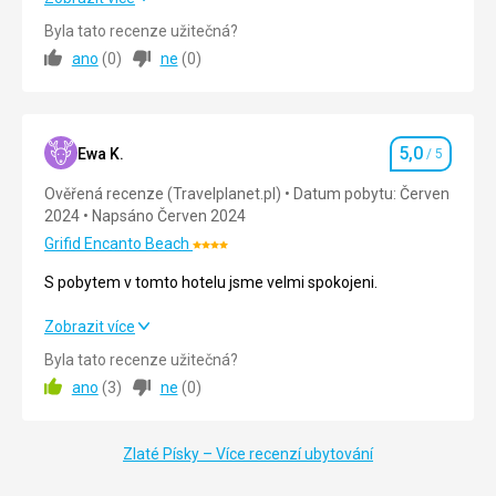
letiště. Děkuji
Byla tato recenze užitečná?
ano
(
0
)
ne
(
0
)
Strava
5,0
/ 5
Ubytování
5,0
/ 5
5,0
Okolí
4,0
/ 5
Ewa K.
/ 5
Hodnocení
Ověřená recenze (Travelplanet.pl)
Datum pobytu: Červen
Služby
5,0
/ 5
2024
Napsáno Červen 2024
Cena
5,0
/ 5
Grifid Encanto Beach
Hodnocení:
4/5
S pobytem v tomto hotelu jsme velmi spokojeni.
Pláž
S pobytem v tomto hotelu jsme velmi spokojeni.
Zobrazit více
Pláž u hotelu, vstup do moře po žebřících, ale o kousek dál
je mírný sestup
Byla tato recenze užitečná?
Strava
5,0
/ 5
Strava
ano
(
3
)
ne
(
0
)
Jídlo bylo pestré, každý si našel něco pro sebe
Ubytování
5,0
/ 5
Ubytování
Zlaté Písky – Více recenzí ubytování
Okolí
5,0
/ 5
Skvělý hotel, skvělé služby
Služby