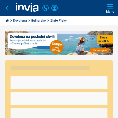
Volejte
Přihlásit
Jít
zpět
226
Menu
se
000
Invia.cz
290
Dovolená
Bulharsko
Zlaté Písky