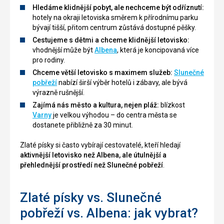
Hledáme klidnější pobyt, ale nechceme být odříznutí:
hotely na okraji letoviska směrem k přírodnímu parku
bývají tišší, přitom centrum zůstává dostupné pěšky.
Cestujeme s dětmi a chceme klidnější letovisko:
vhodnější může být
Albena
, která je koncipovaná více
pro rodiny.
Chceme větší letovisko s maximem služeb:
Slunečné
pobřeží
nabízí širší výběr hotelů i zábavy, ale bývá
výrazně rušnější.
Zajímá nás město a kultura, nejen pláž:
blízkost
Varny
je velkou výhodou – do centra města se
dostanete přibližně za 30 minut.
Zlaté písky si často vybírají cestovatelé, kteří hledají
aktivnější letovisko než Albena, ale útulnější a
přehlednější prostředí než Slunečné pobřeží
.
Zlaté písky vs. Slunečné
pobřeží vs. Albena: jak vybrat?