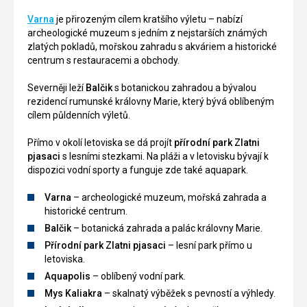
Varna
je přirozeným cílem kratšího výletu – nabízí
archeologické muzeum s jedním z nejstarších známých
zlatých pokladů, mořskou zahradu s akváriem a historické
centrum s restauracemi a obchody.
Severněji leží
Balčik
s botanickou zahradou a bývalou
rezidencí rumunské královny Marie, který bývá oblíbeným
cílem půldenních výletů.
Přímo v okolí letoviska se dá projít
přírodní park Zlatni
pjasaci
s lesními stezkami. Na pláži a v letovisku bývají k
dispozici vodní sporty a funguje zde také aquapark.
Varna
– archeologické muzeum, mořská zahrada a
historické centrum.
Balčik
– botanická zahrada a palác královny Marie.
Přírodní park Zlatni pjasaci
– lesní park přímo u
letoviska.
Aquapolis
– oblíbený vodní park.
Mys Kaliakra
– skalnatý výběžek s pevností a výhledy.