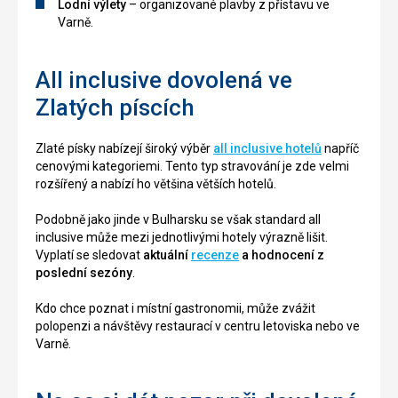
Lodní výlety
– organizované plavby z přístavu ve
Varně.
All inclusive dovolená ve
Zlatých píscích
Zlaté písky nabízejí široký výběr
all inclusive hotelů
napříč
cenovými kategoriemi. Tento typ stravování je zde velmi
rozšířený a nabízí ho většina větších hotelů.
Podobně jako jinde v Bulharsku se však standard all
inclusive může mezi jednotlivými hotely výrazně lišit.
Vyplatí se sledovat
aktuální
recenze
a hodnocení z
poslední sezóny
.
Kdo chce poznat i místní gastronomii, může zvážit
polopenzi a návštěvy restaurací v centru letoviska nebo ve
Varně.