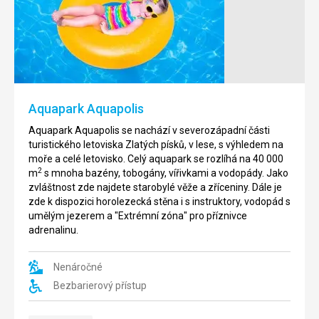
Aquapark Aquapolis
Aquapark Aquapolis se nachází v severozápadní části
turistického letoviska Zlatých písků, v lese, s výhledem na
moře a celé letovisko. Celý aquapark se rozlíhá na 40 000
2
m
s mnoha bazény, tobogány, vířivkami a vodopády. Jako
zvláštnost zde najdete starobylé věže a zříceniny. Dále je
zde k dispozici horolezecká stěna i s instruktory, vodopád s
umělým jezerem a "Extrémní zóna" pro příznivce
adrenalinu.
Nenáročné
Bezbarierový přístup