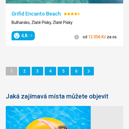
Grifid Encanto Beach
Hodnocení:
4.5/5
Bulharsko, Zlaté Písky, Zlaté Písky
4,8
/ 5
Informace
od
12 056
Kč
za os.
Hodnocení
Další
Stránka
Stránka
Stránka
Stránka
Stránka
Stránka
1
2
3
4
5
6
Stránka
Jaká zajímavá místa můžete objevit