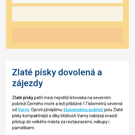
Zlaté písky dovolená a
zájezdy
Zlaté písky
patří mezi největší letoviska na severním
pobřeží Černého moře a leží přibližně 17 kilometrů severně
od
Varny
. Oproti jižnějšímu
Slunečnému pobřeží
jsou Zlaté
písky kompaktnější a díky blízkosti Varny nabízejí snazší
přístup do velkého města za restauracemi, nákupy i
památkami.