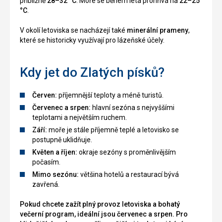
přibližně
28–32 °C
. Moře se během léta prohřívá na
22–25
°C
.
V okolí letoviska se nacházejí také
minerální prameny
,
které se historicky využívají pro lázeňské účely.
Kdy jet do Zlatých písků?
Červen:
příjemnější teploty a méně turistů.
Červenec a srpen:
hlavní sezóna s nejvyššími
teplotami a největším ruchem.
Září:
moře je stále příjemně teplé a letovisko se
postupně uklidňuje.
Květen a říjen:
okraje sezóny s proměnlivějším
počasím.
Mimo sezónu:
většina hotelů a restaurací bývá
zavřená.
Pokud chcete zažít plný provoz letoviska a bohatý
večerní program, ideální jsou červenec a srpen. Pro