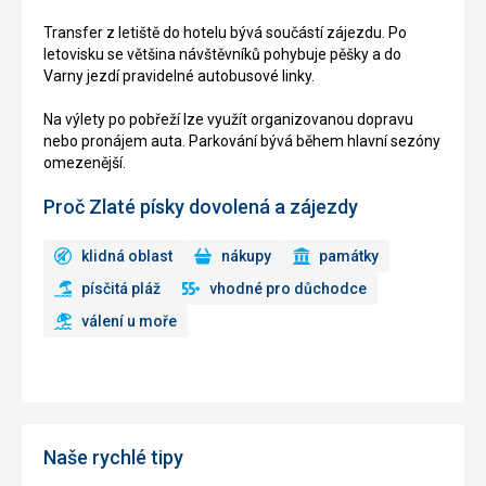
Transfer z letiště do hotelu bývá součástí zájezdu. Po
letovisku se většina návštěvníků pohybuje pěšky a do
Varny jezdí pravidelné autobusové linky.
Na výlety po pobřeží lze využít organizovanou dopravu
nebo pronájem auta. Parkování bývá během hlavní sezóny
omezenější.
Proč Zlaté písky dovolená a zájezdy
klidná oblast
nákupy
památky
písčitá pláž
vhodné pro důchodce
válení u moře
Naše rychlé tipy