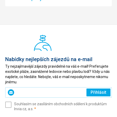
Nabídky nejlepších zájezdů na e-mail
Ty nejzajímavější zájezdy pravidelně na váš e-mail! Preferujete
exotické pláže, zasněžené ledovce nebo plavbu lodí? Vždy u nás
najdete, co hledáte. Nebojte, váš e-mail neposkytneme nikomu
jinému.
Zadejte
Přihlásit
svůj
e-
Souhlasím se zasíláním obchodních sdělení k produktům
mail
(povinné)
Invia.cz, a.s.
*
(povinné)
*