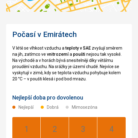
Počasí v Emirátech
V létě se vlhkost vzduchu a
teploty v SAE
zvyšují směrem
na jih, zatímco ve
vnitrozemí
a
poušti
nejsou tak vysoké.
Na východě a v horách bývá snesitelněji díky většímu
proudění vzduchu. Na srážky je území chudé. Nejvíce se
vyskytují v zimě, kdy se teplota vzduchu pohybuje kolem
20 °C – v poušti klesá i pod bod mrazu.
Nejlepší doba pro dovolenou
Nejlepší
Dobrá
Mimosezóna
Leden:
Únor:
Březen:
Duben:
Nejlepší
Nejlepší
Nejlepší
Nejlepší