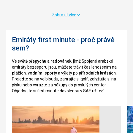
Dubaji,
nejvyšší
kam
dubajský
mohou
minaret.
Zobrazit více
vstoupit
Disponuje
i
45
lidé
malými
jiného
kopulemi,
Emiráty first minute - proč právě
vyznání
které
sem?
než
doplňují
islámského.
devět
Ve světě
přepychu
a
radovánek
, jímž Spojené arabské
Mešita
velkých
emiráty bezesporu jsou, můžete trávit čas lenošením na
byla
kopulí
plážích
,
vodními sporty
a výlety po
přírodních krásách
.
postavena
s
Projeďte se na velbloudu, zahrajte si golf, zalyžujte si na
ve
barevnými
písku nebo vyrazte za nákupy do proslulých center.
20.
skleněnými
Objednejte si first minute dovolenou v SAE už teď.
letech
panely,
12.
které
století.
dělají
toto
Probíhají
místo
zde
tak
prohlídky
jedinečné.
s