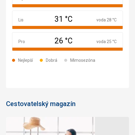
31 °C
Listopad
Lis
voda 28 °C
26 °C
Prosinec
Pro
voda 25 °C
Nejlepší
Dobrá
Mimosezóna
Cestovatelský magazín