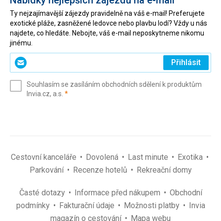
Nabídky nejlepších zájezdů na e-mail
Ty nejzajímavější zájezdy pravidelně na váš e-mail! Preferujete
exotické pláže, zasněžené ledovce nebo plavbu lodí? Vždy u nás
najdete, co hledáte. Nebojte, váš e-mail neposkytneme nikomu
jinému.
Zadejte
Přihlásit
svůj
e-
Souhlasím se zasíláním obchodních sdělení k produktům
mail
(povinné)
Invia.cz, a.s.
*
(povinné)
*
Cestovní kanceláře
Dovolená
Last minute
Exotika
Parkování
Recenze hotelů
Rekreační domy
Časté dotazy
Informace před nákupem
Obchodní
podmínky
Fakturační údaje
Možnosti platby
Invia
magazín o cestování
Mapa webu