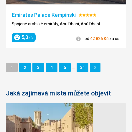
Emirates Palace Kempinski
Hodnocení:
5/5
Spojené arabské emiráty, Abu Dhabi, Abú Dhabí
5,0
/ 5
Informace
od
42 826
Kč
za os.
Hodnocení
Další
Stránka
Stránka
Stránka
Stránka
Stránka
Stránka
1
2
3
4
5
…
31
Stránka
Jaká zajímavá místa můžete objevit
Mešita
Velká
Jumeirah
mešita