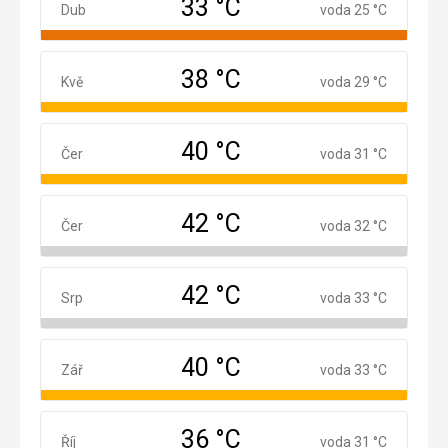
33 °C
Duben
Dub
voda 25 °C
38 °C
Květen
Kvě
voda 29 °C
40 °C
Červen
Čer
voda 31 °C
42 °C
Červenec
Čer
voda 32 °C
42 °C
Srpen
Srp
voda 33 °C
40 °C
Září
Zář
voda 33 °C
36 °C
Říjen
Říj
voda 31 °C