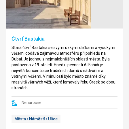
Mešita
Situována
Jumeirah
v
se
oblasti
nachází
Bur
na
Dubai
křižovatce
u
Čtvrť Bastakia
ulic
řeky
Al
Creek,
Stará čtvrť Bastakia se svými úzkými uličkami a vysokými
Jumeirah
Velká
věžemi dodává zajímavou atmosféru při pohledu na
Road
mešita
Dubai. Je jednou z nejmalebnějších oblastí města. Byla
a
byla
postavena v 19. století. Hned u pevnosti Al Fahidi je
17B
zrekonstruována
největší koncentrace tradičních domů s nádvořím a
Street,
v
větrnými věžemi. V minulosti bylo město známé díky
v
roce
masivitě větrných věží, které lemovaly řeku Creek po obou
Dubaji.
1998
stranách.
a
Jedná
dnes
se
má
Nenáročné
o
se
nejznámější
svými
Města / Náměstí / Ulice
mešitu
70
v
m