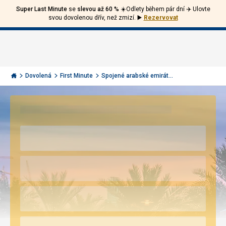
Super Last Minute
se
slevou až 60 %
☀️Odlety během pár dní ✈️ Ulovte
Volejte
Přihlásit
Jít
svou dovolenou dřív, než zmizí.
▶️
Rezervovat
zpět
226
Menu
se
000
Invia.cz
290
Dovolená
First Minute
Spojené arabské emirát...