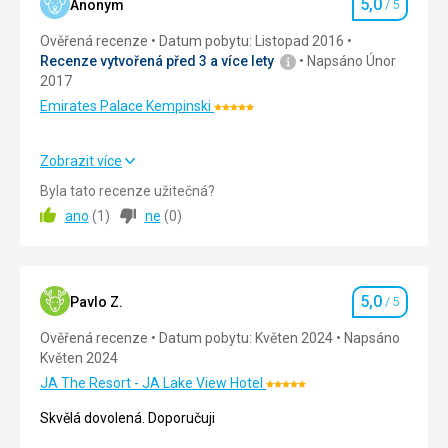
5,0
Anonym
/ 5
náboženského
Hodnocení
a
Ověřená recenze
Datum pobytu: Listopad 2016
kulturního
Recenze vytvořená před 3 a více lety
Napsáno Únor
života
2017
v
Emirates Palace Kempinski
Dubaji.
Hodnocení:
5/5
Zobrazit více
Nenáročné
Strava
5,0
/ 5
Byla tato recenze užitečná?
ano
(
1
)
ne
(
0
)
Církevní
Ubytování
5,0
/ 5
stavby
Okolí
5,0
/ 5
5,0
Služby
5,0
/ 5
Pavlo Z.
/ 5
Hodnocení
Ověřená recenze
Datum pobytu: Květen 2024
Napsáno
Cena
5,0
/ 5
Květen 2024
JA The Resort - JA Lake View Hotel
Hodnocení:
5/5
Skvělá dovolená. Doporučuji