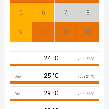
Květen:
Červen:
Červenec:
Srpen:
Dobrá
Dobrá
Mimosezóna
Mimosezóna
Září:
Říjen:
Listopad:
Prosinec:
Dobrá
Nejlepší
Nejlepší
Nejlepší
24 °C
Leden
Led
voda 22 °C
25 °C
Únor
Úno
voda 21 °C
29 °C
Březen
Bře
voda 22 °C