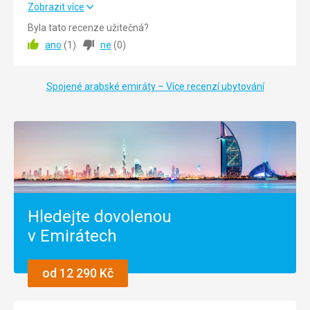
Skvělá dovolená. Doporučuji
Zobrazit více
Byla tato recenze užitečná?
Strava
5,0
/ 5
ano
(
1
)
ne
(
0
)
Ubytování
5,0
/ 5
Spojené arabské emiráty – Více recenzí ubytování
Okolí
5,0
/ 5
Služby
5,0
/ 5
Cena
5,0
/ 5
Pláž
Nádherná písčitá
Hledejte dovolenou
Strava
v Emirátech
Na vyšší úrovni
Ubytování
Výborne
od 12 290 Kč
Služby
Na vyšší úrovni