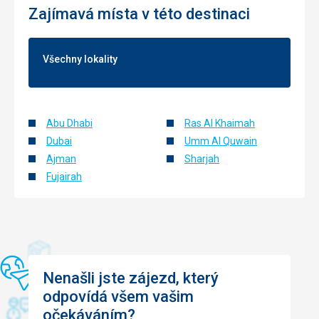
Zajímavá místa v této destinaci
Všechny lokality
Abu Dhabi
Ras Al Khaimah
Dubai
Umm Al Quwain
Ajman
Sharjah
Fujairah
Nenašli jste zájezd, který
odpovídá všem vašim
očekáváním?