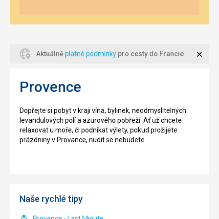
Zavří
Aktuálně
platné podmínky
pro cesty do Francie
Provence
Dopřejte si pobyt v kraji vína, bylinek, neodmyslitelných
levandulových polí a azurového pobřeží. Ať už chcete
relaxovat u moře, či podnikat výlety, pokud prožijete
prázdniny v Provance, nudit se nebudete.
Naše rychlé tipy
Provence - Last Minute