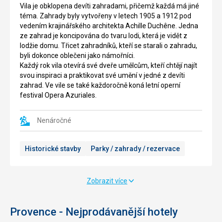
okouzlí
Francie.
Vila je obklopena devíti zahradami, přičemž každá má jiné
každého.
Voda
téma. Zahrady b
yly vytvořeny v letech 1905 a 1912 pod
Nad
slouží
vedením krajinářského architekta Achille Duchêne. Jedna
městem
k
ze zahrad je koncipována do tvaru lodi, která je vidět z
leží
zavlažování,
lodžie domu. Třicet zahradníků, kteří se starali o zahradu,
zřícenina
jako
byli dokonce oblečeni jako námořníci.
hradu
zdroj
Každý rok vila otevírá své dveře umělcům, kteří
chtějí najít
z
pitné
svou inspiraci a praktikovat své umění v jedné z devíti
12.
vody
zahrad. Ve vile se také každoročně koná
letní operní
století,
pro
festival Opera Azuriales.
v
okolí
jejíchž
a
prostorách
Nenáročné
také
se
pro
nyní
výrobu
Historické stavby
Parky / zahrady / rezervace
nachází
elektrické
exotické
energie.
zahrady
V
-
horkých
Zobrazit více
Jardin
letních
Exotique
dnech
d'Éze
.
Provence - Nejprodávanější hotely
voda
Zde
dosahuje