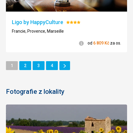
Ligo by HappyCulture
Hodnocení:
4/5
Francie, Provence, Marseille
Informace
od
6 809
Kč
za os.
Další
Stránka
Stránka
Stránka
Stránka
1
2
3
4
Stránka
Fotografie z lokality