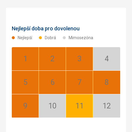
Nejlepší doba pro dovolenou
Nejlepší
Dobrá
Mimosezóna
Leden:
Únor:
Březen:
Duben:
Nejlepší
Nejlepší
Nejlepší
Mimosezóna
Květen:
Červen:
Červenec:
Srpen:
Nejlepší
Nejlepší
Nejlepší
Nejlepší
Září:
Říjen:
Listopad:
Prosinec:
Nejlepší
Mimosezóna
Dobrá
Mimosezóna