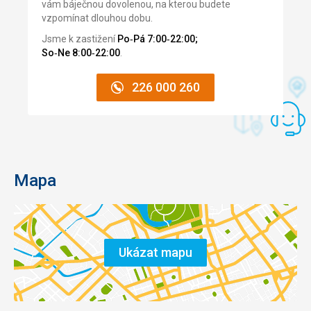
vám báječnou dovolenou, na kterou budete
vzpomínat dlouhou dobu.
Jsme k zastižení
Po‑Pá 7:00‑22:00;
So‑Ne 8:00‑22:00
.
226 000 260
Mapa
Ukázat mapu