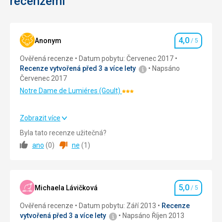
recenzemi
možné
půjčit).
navštívit
Břehy
kostel
jezera
s
jsou
4,0
Anonym
/ 5
barkoní
tvořeny
Hodnocení
výzdobou
většinou
Ověřená recenze
Datum pobytu: Červenec 2017
z
štěrkovými
Recenze vytvořená před 3 a více lety
Napsáno
18.
nebo
Červenec 2017
století,
skalnatými
Notre Dame de Lumiéres (Goult)
v
plážemi.
Hodnocení:
ulicích
3/5
si
Zobrazit více
Nenáročné
prohlédnout
Strava
4,0
/ 5
množství
Byla tato recenze užitečná?
soch
ano
(
0
)
ne
(
1
)
Jezera
Ubytování
3,0
/ 5
a
jiných
Vodní
Okolí
4,0
/ 5
artefatků,
sporty
nebo
5,0
Služby
4,0
/ 5
Michaela Lávičková
/ 5
si
Hodnocení
projít
Ověřená recenze
Datum pobytu: Září 2013
Recenze
Cena
4,0
/ 5
některou
vytvořená před 3 a více lety
Napsáno Říjen 2013
ze