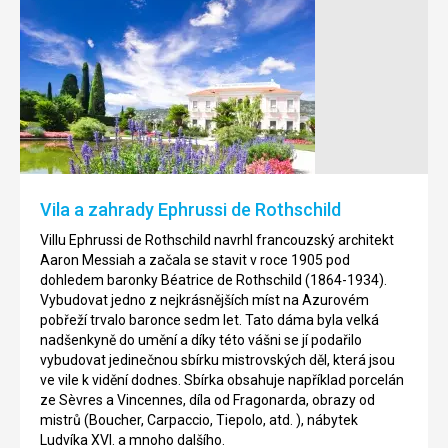
Jezero
Eze
Lac
Éze
de
je
Sainte-
malebné
Croix
městečko
tyčící
Jezero
se
Lac
na
de
Vila a zahrady Ephrussi de Rothschild
kuželovitém
Sainte-
kopci
Croix
V
illu Ephrussi de Rothschild
navrhl francouzský architekt
nad
je
Aaron Messiah a začala se stavit v roce 1905 pod
břehy
přehradní
dohledem baronky Béatrice de Rothschild (1864-1934).
Azurového
nádrž
V
ybudovat jedno z
nejkrásnějších
míst na
Azurovém
pobřeží.
zadržující
pobřeží trvalo baronce sedm let
.
Tato dáma
byla velká
Atmosféra
druhé
nadšenkyně do umění a díky této vášni se jí
podařilo
místních
největší
vybudovat
jedinečnou
sbírku
mistrovských děl, která jsou
uliček
množství
ve vile k vidění dodnes. Sbírka obsahuje například
porcelán
a
vody
ze
Sèvres
a
Vincennes
, díla
od
Fragonarda
,
obrazy od
květeny
na
mistrů
(
Boucher
,
Carpaccio
,
Tiepolo
,
atd.
)
,
nábytek
jistě
území
Ludvíka XVI.
a mnoho dalšího
.