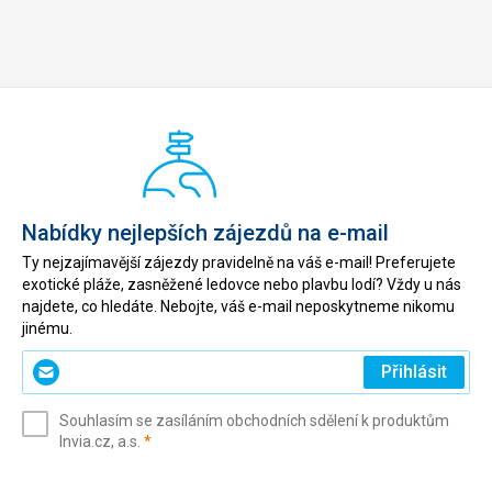
Nabídky nejlepších zájezdů na e-mail
Ty nejzajímavější zájezdy pravidelně na váš e-mail! Preferujete
exotické pláže, zasněžené ledovce nebo plavbu lodí? Vždy u nás
najdete, co hledáte. Nebojte, váš e-mail neposkytneme nikomu
jinému.
Zadejte
Přihlásit
svůj
e-
Souhlasím se zasíláním obchodních sdělení k produktům
mail
(povinné)
Invia.cz, a.s.
*
(povinné)
*