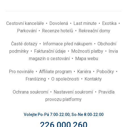
Cestovní kanceláře
Dovolená
Last minute
Exotika
Parkování
Recenze hotelů
Rekreační domy
Časté dotazy
Informace před nákupem
Obchodní
podmínky
Fakturační údaje
Možnosti platby
Invia
magazín o cestování
Mapa webu
Pro novináře
Affiliate program
Kariéra
Pobočky
Franšízing
O společnosti
Kontakty
Ochrana soukromí
Nastavení soukromí
Pravidla
provozu platformy
Volejte Po‑Pá 7:00‑22:00; So‑Ne 8:00‑22:00
226 000 260