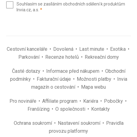
Souhlasím se zasíláním obchodních sdělení k produktům
mail
(povinné)
Invia.cz, a.s.
*
(povinné)
*
Cestovní kanceláře
Dovolená
Last minute
Exotika
Parkování
Recenze hotelů
Rekreační domy
Časté dotazy
Informace před nákupem
Obchodní
podmínky
Fakturační údaje
Možnosti platby
Invia
magazín o cestování
Mapa webu
Pro novináře
Affiliate program
Kariéra
Pobočky
Franšízing
O společnosti
Kontakty
Ochrana soukromí
Nastavení soukromí
Pravidla
provozu platformy