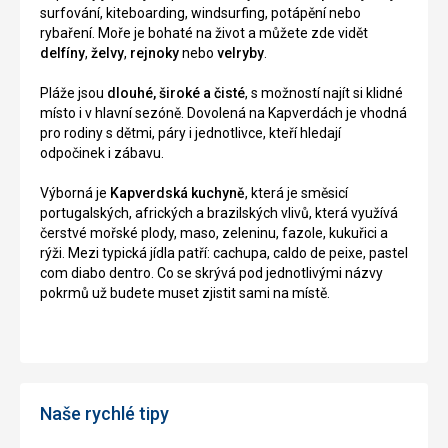
surfování, kiteboarding, windsurfing, potápění nebo
rybaření. Moře je bohaté na život a můžete zde vidět
delfíny
,
želvy
,
rejnoky
nebo
velryby
.
Pláže jsou
dlouhé, široké a čisté
, s možností najít si klidné
místo i v hlavní sezóně. Dovolená na Kapverdách je vhodná
pro rodiny s dětmi, páry i jednotlivce, kteří hledají
odpočinek i zábavu.
Výborná je
Kapverdská kuchyně
, která je směsicí
portugalských, afrických a brazilských vlivů, která využívá
čerstvé mořské plody, maso, zeleninu, fazole, kukuřici a
rýži. Mezi typická jídla patří: cachupa, caldo de peixe, pastel
com diabo dentro. Co se skrývá pod jednotlivými názvy
pokrmů už budete muset zjistit sami na místě.
Naše rychlé tipy