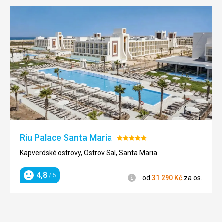
Riu Palace Santa Maria
Hodnocení:
5/5
Kapverdské ostrovy, Ostrov Sal, Santa Maria
4,8
/ 5
Informace
od
31 290
Kč
za os.
Hodnocení