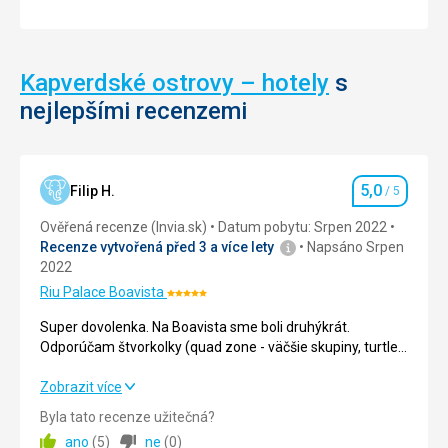
Kapverdské ostrovy – hotely
s
nejlepšími recenzemi
5,0
Filip H.
/ 5
Hodnocení
Ověřená recenze (Invia.sk)
Datum pobytu: Srpen 2022
Recenze vytvořená před 3 a více lety
Napsáno Srpen
2022
Riu Palace Boavista
Hodnocení:
5/5
Super dovolenka. Na Boavista sme boli druhýkrát.
Odporúčam štvorkolky (quad zone - väčšie skupiny, turtle
rents - privátnejšie, lepšie štvorkolky) Je to rozmanitá
krajina s unikátnymi scenériami a priateľskými ľuďmi.
Super dovolenka. Na Boavista sme boli druhýkrát.
Zobrazit více
Odporúčam štvorkolky (quad zone - väčšie skupiny, turtle
Byla tato recenze užitečná?
rents - privátnejšie, lepšie štvorkolky) Je to rozmanitá
ano
(
5
)
ne
(
0
)
krajina s unikátnymi scenériami a priateľskými ľuďmi.