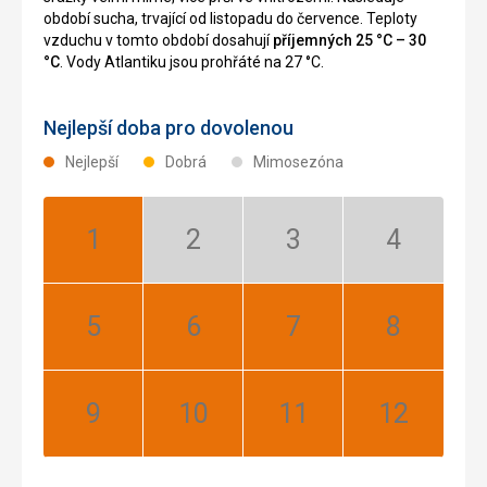
období sucha, trvající od listopadu do července. Teploty
vzduchu v tomto období dosahují
příjemných 25 °C – 30
°C
. Vody Atlantiku jsou prohřáté na 27 °C.
Nejlepší doba pro dovolenou
Nejlepší
Dobrá
Mimosezóna
Leden:
Únor:
Březen:
Duben:
Nejlepší
Mimosezóna
Mimosezóna
Mimosezóna
Květen:
Červen:
Červenec:
Srpen:
Nejlepší
Nejlepší
Nejlepší
Nejlepší
Září:
Říjen:
Listopad:
Prosinec:
Nejlepší
Nejlepší
Nejlepší
Nejlepší