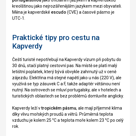
portugalštinou
jako oficiálním jazykem a kapverdskou
kreolštinou jako nejrozšířenějším jazykem mezi obyvateli.
Měna je kapverdské
escudo
(CVE) a časové pásmo je
UTC-1.
Praktické tipy pro cestu na
Kapverdy
Čeští turisté nepotřebují na Kapverdy vízum při pobytu do
30 dnů, stačí platný cestovní pas. Na místě se platí malý
letištní poplatek, který bývá obvykle zahrnutý už v ceně
zájezdu. Elektřina má stejné napětí jako u nás (220 V), ale
využívá se typ zásuvek C a F, takže adaptér většinou není
nutný. Na ostrovech se mluví portugalsky, ale v hotelech a
turistických oblastech se bez problémů domluvíte anglicky.
Kapverdy leží v
tropickém pásmu
, ale mají příjemné klima
díky vlivu mořských proudů a větrů. Průměrná teplota
vzduchu je kolem 25 °C a teplota moře kolem 23 °C po celý
rok.