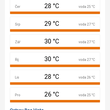
28 °C
Červenec
Čer
voda 25 °C
29 °C
Srpen
Srp
voda 27 °C
30 °C
Září
Zář
voda 27 °C
30 °C
Říjen
Říj
voda 27 °C
28 °C
Listopad
Lis
voda 26 °C
26 °C
Prosinec
Pro
voda 25 °C