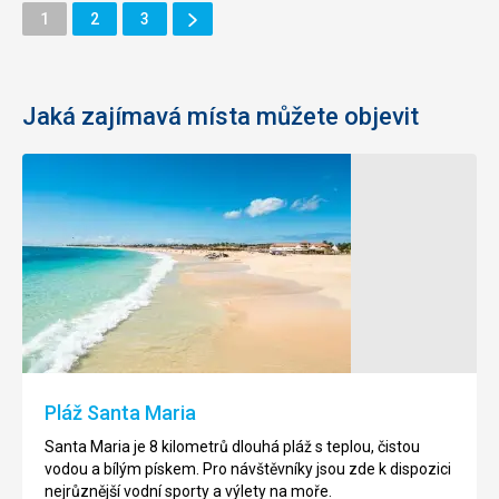
Další
Stránka
Stránka
Stránka
1
2
3
Stránka
Jaká zajímavá místa můžete objevit
Přírodní
Pláž
"bazén"
Santa
Buracona
Monica
Jedná
V
se
jihozápadním
o
cípu
lávová
ostrova
jezírka
Boa
Pláž Santa Maria
na
Vista,
ostrově
se
Santa Maria je 8 kilometrů dlouhá pláž s teplou, čistou
Sal.
nachází
vodou a bílým pískem. Pro návštěvníky jsou zde k dispozici
Tyto
pláž
nejrůznější vodní sporty a výlety na moře.