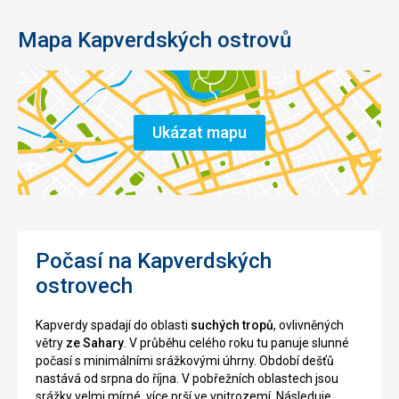
Mapa Kapverdských ostrovů
Ukázat mapu
Počasí na Kapverdských
ostrovech
Kapverdy spadají do oblasti
suchých tropů
, ovlivněných
větry
ze Sahary
. V průběhu celého roku tu panuje slunné
počasí s minimálními srážkovými úhrny. Období dešťů
nastává od srpna do října. V pobřežních oblastech jsou
srážky velmi mírné, více prší ve vnitrozemí. Následuje