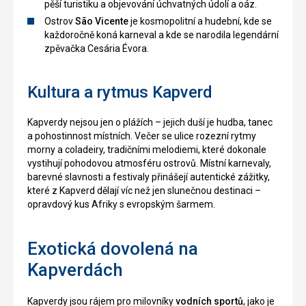
pěší turistiku a objevování úchvatných údolí a oáz.
Ostrov
São Vicente
je kosmopolitní a hudební, kde se
každoročně koná karneval a kde se narodila legendární
zpěvačka Cesária Évora.
Kultura a rytmus Kapverd
Kapverdy nejsou jen o plážích – jejich duší je hudba, tanec
a pohostinnost místních. Večer se ulice rozezní rytmy
morny a coladeiry, tradičními melodiemi, které dokonale
vystihují pohodovou atmosféru ostrovů. Místní karnevaly,
barevné slavnosti a festivaly přinášejí autentické zážitky,
které z Kapverd dělají víc než jen slunečnou destinaci –
opravdový kus Afriky s evropským šarmem.
Exotická dovolená na
Kapverdách
Kapverdy jsou rájem pro milovníky
vodních sportů
, jako je