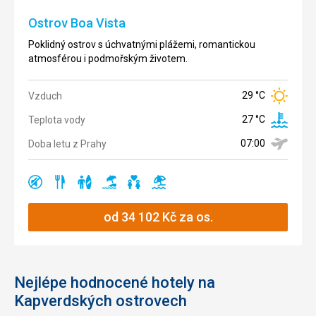
Ostrov Boa Vista
Poklidný ostrov s úchvatnými plážemi, romantickou
atmosférou i podmořským životem.
29 °C
Vzduch
27 °C
Teplota vody
07:00
Doba letu z Prahy
klidná
restaurace
surfování
písčitá
vhodné
válení
Ano
Ano
Ano
Ano
Ano
Ano
oblast
pláž
pro
u
páry
moře
od
34 102
Kč
za os.
Nejlépe hodnocené hotely na
Kapverdských ostrovech