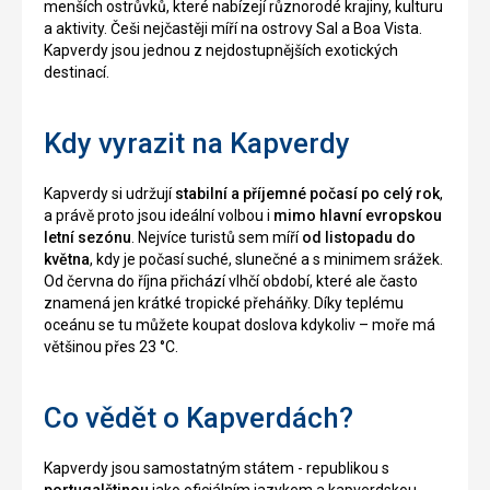
menších ostrůvků, které nabízejí různorodé krajiny, kulturu
a aktivity. Češi nejčastěji míří na ostrovy Sal a Boa Vista.
Kapverdy jsou jednou z nejdostupnějších exotických
destinací.
Kdy vyrazit na Kapverdy
Kapverdy si udržují
stabilní a příjemné počasí po celý rok
,
a právě proto jsou ideální volbou i
mimo hlavní evropskou
letní sezónu
. Nejvíce turistů sem míří
od listopadu do
května
, kdy je počasí suché, slunečné a s minimem srážek.
Od června do října přichází vlhčí období, které ale často
znamená jen krátké tropické přeháňky. Díky teplému
oceánu se tu můžete koupat doslova kdykoliv – moře má
většinou přes 23 °C.
Co vědět o Kapverdách?
Kapverdy jsou samostatným státem - republikou s