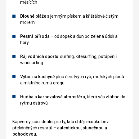
měsících
zajímavosti
Dlouhé pláže
s jemným pískem a křišťálově čistým
mořem
Pestrá příroda
– od sopek a dun po zelená údolí a
hory
Ráj vodních sportů
: surfing, kitesurfing, potápění i
windsurfing
Výborná kuchyně
plná čerstvých ryb, mořských plodů
a místního rumu grogu
Hudba a karnevalová atmosféra
, která vás vtáhne do
rytmu ostrovů
Kapverdy jsou ideální pro ty, kdo chtějí exotiku bez
přelidněných resortů –
autentickou, slunečnou a
pohodovou
.