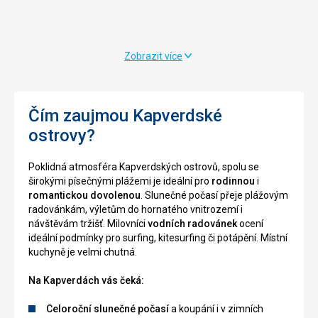
je
krásné
nutné
místo
pohybovat
pro
se
relaxaci
Zobrazit více
po
a
útesech,
pobyt
proto
u
je
moře.
Čím zaujmou Kapverdské
nutná
ostrovy?
pevná
obuv.
Poklidná atmosféra Kapverdských ostrovů, spolu se
širokými písečnými plážemi je ideální pro
rodinnou
i
romantickou dovolenou
. Slunečné počasí přeje plážovým
Nenáročné
radovánkám, výletům do hornatého vnitrozemí i
Bezbarierový
návštěvám tržišť. Milovníci
vodních radovánek
ocení
přístup
ideální podmínky pro surfing, kitesurfing či potápění. Místní
kuchyně je velmi chutná.
Nenáročné
Pláže
Na Kapverdách vás čeká:
Celoroční slunečné počasí
a koupání i v zimních
Přírodní