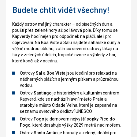
Budete chtít vidět všechny!
Každý ostrov má jiný charakter – od písečných dun a
pouští přes zelené hory až po lávová pole. Díky tomu se
Kapverdy hodí nejen pro odpočinek na pláži, ale i pro
objevování. Na Boa Vistě a Salu najdete saharské duny a
věčně modrou oblohu, zatímco severní ostrovy lákají na
túry v zelených údolích, tropické ovoce a výhledy z hor,
které končí až v oceánu.
Ostrovy
Sal
a
Boa Vista
jsou ideální pro
relaxaci na
nádherných plážích
s jemným pískem a průzračnou
vodou.
Ostrov
Santiago
je historickým a kulturním centrem
Kapverd, kde se nachází hlavní město
Praia
a
starobylé město Cidade Velha, které je zapsané na
seznamu světového dědictví UNESCO.
Ostrov
Fogo
je domovem nejvyšší
sopky Pico do
Fogo
, která dosahuje výšky 2829 metrů nad mořem.
Ostrov
Santo Antão
je hornatý a zelený, ideální pro