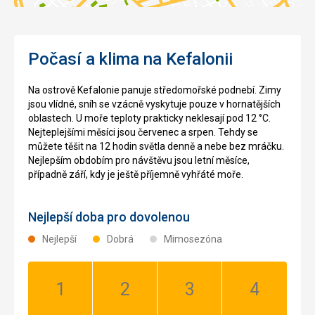
Počasí a klima na Kefalonii
Na ostrově Kefalonie panuje středomořské podnebí. Zimy
jsou vlídné, sníh se vzácně vyskytuje pouze v hornatějších
oblastech. U moře teploty prakticky neklesají pod 12 °C.
Nejteplejšími měsíci jsou červenec a srpen. Tehdy se
můžete těšit na 12 hodin světla denně a nebe bez mráčku.
Nejlepším obdobím pro návštěvu jsou letní měsíce,
případně září, kdy je ještě příjemně vyhřáté moře.
Nejlepší doba pro dovolenou
Nejlepší
Dobrá
Mimosezóna
Leden:
Únor:
Březen:
Duben:
Dobrá
Dobrá
Dobrá
Dobrá