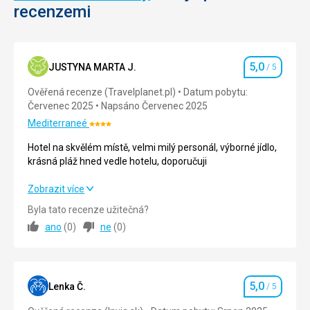
recenzemi
5,0
JUSTYNA MARTA J.
/ 5
Hodnocení
Ověřená recenze (Travelplanet.pl)
Datum pobytu:
Červenec 2025
Napsáno Červenec 2025
Mediterraneé
Hodnocení:
4/5
Hotel na skvělém místě, velmi milý personál, výborné jídlo,
krásná pláž hned vedle hotelu, doporučuji
Hotel na skvělém místě, velmi milý personál, výborné jídlo,
Zobrazit více
krásná pláž hned vedle hotelu, doporučuji
Byla tato recenze užitečná?
ano
(
0
)
ne
(
0
)
Strava
5,0
/ 5
Ubytování
5,0
/ 5
5,0
Okolí
5,0
/ 5
Lenka Č.
/ 5
Hodnocení