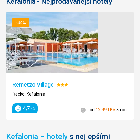
Kefalonia - Nejprodávanější hotely
-44%
Remetzo Village
Hodnocení:
3/5
Řecko, Kefalonia
4,7
/ 5
Informace
od
12 990
Kč
za os.
Hodnocení
Kefalonia – hotely
s nejlepšími