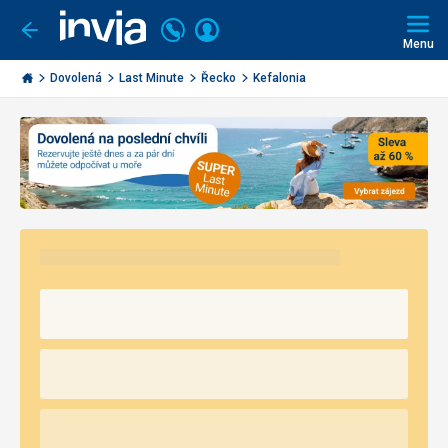
Volejte
Přihlásit
Jít
zpět
226
Menu
se
000
Invia.cz
290
Dovolená
Last Minute
Řecko
Kefalonia