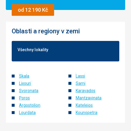
od 12 190 Kč
Oblasti a regiony v zemi
Všechny lokality
Skala
Lassi
Lixouri
Sami
Svoronata
Karavados
Poros
Mantzavinata
Argostolion
Kateleios
Lourdata
Kounopetra