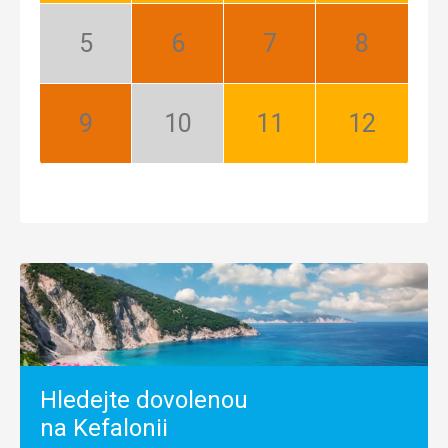
Květen:
Červen:
Červenec:
Srpen:
Mimosezóna
Nejlepší
Nejlepší
Nejlepší
Září:
Říjen:
Listopad:
Prosinec:
Nejlepší
Mimosezóna
Dobrá
Dobrá
Hledejte dovolenou
na Kefalonii