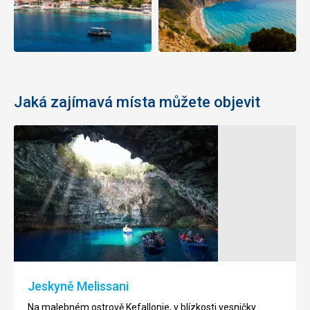
Jaká zajímavá místa můžete objevit
Jeskyně Melissani
Na malebném ostrově Kefallonie, v blízkosti vesničky