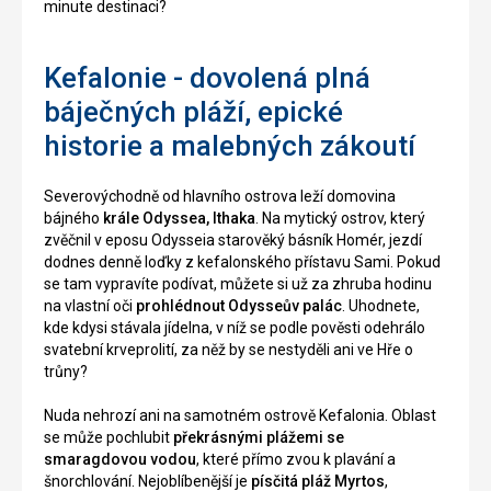
minute destinaci?
Kefalonie - dovolená plná
báječných pláží, epické
historie a malebných zákoutí
Severovýchodně od hlavního ostrova leží domovina
bájného
krále Odyssea, Ithaka
. Na mytický ostrov, který
zvěčnil v eposu Odysseia starověký básník Homér, jezdí
dodnes denně loďky z kefalonského přístavu Sami. Pokud
se tam vypravíte podívat, můžete si už za zhruba hodinu
na vlastní oči
prohlédnout Odysseův palác
. Uhodnete,
kde kdysi stávala jídelna, v níž se podle pověsti odehrálo
svatební krveprolití, za něž by se nestyděli ani ve Hře o
trůny?
Nuda nehrozí ani na samotném ostrově Kefalonia. Oblast
se může pochlubit
překrásnými plážemi se
smaragdovou vodou
, které přímo zvou k plavání a
šnorchlování. Nejoblíbenější je
písčitá pláž Myrtos
,