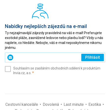
Nabídky nejlepších zájezdů na e-mail
Ty nejzajímavější zájezdy pravidelně na váš e-mail! Preferujete
exotické pláže, zasněžené ledovce nebo plavbu lodí? Vždy u nás
najdete, co hledáte. Nebojte, váš e-mail neposkytneme nikomu
jinému.
Zadejte
Přihlásit
svůj
e-
Souhlasím se zasíláním obchodních sdělení k produktům
mail
(povinné)
Invia.cz, a.s.
*
(povinné)
*
Cestovní kanceláře
Dovolená
Last minute
Exotika