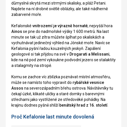
důmyslně skrytá mezi strmými skalisky, a pláž Petani.
Najdete na ní drobné světlé oblázky, ale také nádherně
zabarvené moře.
Kefalonské
vnitrozemí je výrazně hornaté
, nejvyšší hora
Ainos
se pne do nadmořské výšky 1 600 metrů. Na last
minute se tak už zítra můžete šplhat po skaliskách a
vychutnávat jedinečný výhled na Jónské moře. Navíc se
Kefalonia pyšní řadou kouzelných jeskyň. Zapálení
geologové si tak přijdou na své v
Drogarati a Melissani
,
kde na ně pod zemí vykoukne podvodní jezero se stalaktity
a stalagmity na stropě.
Komu se zachce víc zblízka poznávat místní atmosféru,
může se namísto toho vypravit do
rybářské vesnice
Assos
na severozápadním břehu ostrova. Návštěvníky tu
čekají úzké, klikaté uličky a staré domky s barevnými
střechami jako vystřižené ze středověké pohádky. Na
krajinu dodnes pyšně shlíží
benátský hrad z 16. století
.
Proč Kefalonie last minute dovolená