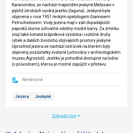
Karavomilos, se nachází majestátní jeskyně Melissani v
jejíchž útrobách vyvěrá jezírko (laguna). Jeskyně byla
objevena v roce 1951 řeckým spelologem Giannisem
Petrocheilosem. Vody jezera mají v záři dopadajících
paprsků slunce úchvatné odstíny modré barvy. Za zmínku
stojí také bohatá krápníková výzdoba i rozličné druhy
rybek a dalších živočichů obývajících prostory jeskyně.
Uprostřed jezera se nachází ostrůvek na kterém byly
objeveny pozůstatky svatyně (uchovány v archeologickém
muzeu Agrostoli). Jezírko je pohodlně dostupné na loďce
(s průvodcem), kterou je možné zapůjčit v přístavu.
Nenáročné
Jezera
Jeskyně
Zobrazit více