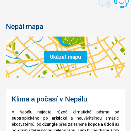
Nepál mapa
Ukázat mapu
Klima a počasí v Nepálu
V Nepálu najdete různá klimatická pásma od
subtropického
po
arktické
a neuvěřitelnou směsici
ekosystémů, od
džungle
přes zalesněné
kopce a údolí
až
po krajinu zvrásněnou
velehorami
. Tam bývají drsné zimy