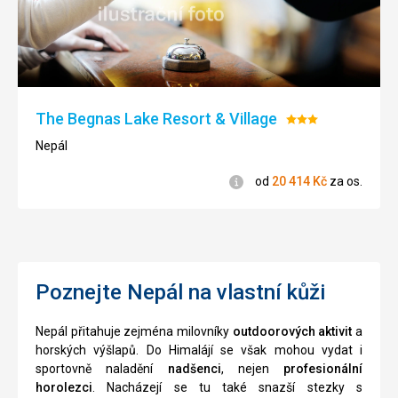
The Begnas Lake Resort & Village
Hodnocení:
3/5
Nepál
Informace
od
20 414
Kč
za os.
Poznejte Nepál na vlastní kůži
Nepál přitahuje zejména milovníky
outdoorových aktivit
a
horských výšlapů. Do Himalájí se však mohou vydat i
sportovně naladění
nadšenci
, nejen
profesionální
horolezci
. Nacházejí se tu také snazší stezky s