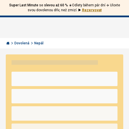
Super Last Minute
se
slevou až 60 %
☀️Odlety během pár dní ✈️ Ulovte
Volejte
Přihlásit
Jít
svou dovolenou dřív, než zmizí.
▶️
Rezervovat
zpět
226
Menu
se
000
Invia.cz
297
Dovolená
Nepál