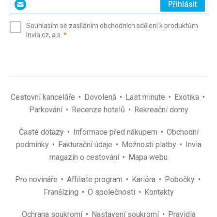
Přihlásit
svůj
e-
Souhlasím se zasíláním obchodních sdělení k produktům
mail
(povinné)
Invia.cz, a.s.
*
(povinné)
*
Cestovní kanceláře
Dovolená
Last minute
Exotika
Parkování
Recenze hotelů
Rekreační domy
Časté dotazy
Informace před nákupem
Obchodní
podmínky
Fakturační údaje
Možnosti platby
Invia
magazín o cestování
Mapa webu
Pro novináře
Affiliate program
Kariéra
Pobočky
Franšízing
O společnosti
Kontakty
Ochrana soukromí
Nastavení soukromí
Pravidla