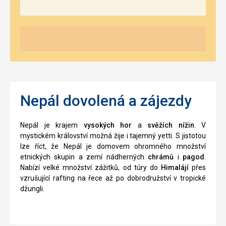
Nepál dovolená a zájezdy
Nepál je krajem
vysokých hor
a
svěžích nížin
. V
mystickém království možná žije i tajemný yetti. S jistotou
lze říct, že Nepál je domovem ohromného množství
etnických skupin a zemí nádherných
chrámů
i
pagod
.
Nabízí velké množství zážitků, od túry do
Himalájí
přes
vzrušující rafting na řece až po dobrodružství v tropické
džungli.