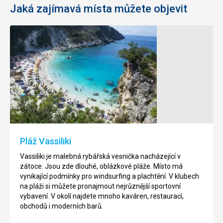
Jaká zajímavá místa můžete objevit
Klášter
Pláž
Panagia
Milos
Faneromeni
v
Agios
Tento
Nikitas
klášter
je
Agios
nejdůležitějším
Nikitas
náboženským
je
Pláž Vassiliki
centrem
malá
na
rybářská
Vassiliki je malebná rybářská vesnička nacházející v
ostrově
vesnička
zátoce. Jsou zde dlouhé, oblázkové pláže. Místo má
Lefkada.
nacházející
vynikající podmínky pro windsurfing a plachtění. V klubech
Nachází
se
na pláži si můžete pronajmout nejrůznější sportovní
se
asi
vybavení. V okolí najdete mnoho kaváren, restaurací,
pár
13
obchodů i moderních barů.
kilometrů
kilometrů
od
jihozápadně