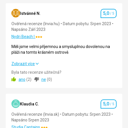
však
této
klášter
oblasti
vždy
jsou
5,0
Istvánné N.
/ 5
Hodnocení
znovu
prý
zrekonstruovali.
Ověřená recenze (Invia.hu)
Datum pobytu: Srpen 2023
jedny
Napsáno Září 2023
z
Místo
nejlepších
Nydri Beach I
Hodnocení:
nabízí
na
3/5
krásný
Měli jsme velmi příjemnou a smysluplnou dovolenou na
ostrově.
výhled
pláži na tomto krásném ostrově.
do
Nenáročné
okolí.
Měli jsme velmi příjemnou a smysluplnou dovolenou na
Zobrazit více
Bezbarierový
Můžete
pláži na tomto krásném ostrově.
Byla tato recenze užitečná?
přístup
zde
ano
(
2
)
ne
(
0
)
také
Strava
5,0
/ 5
navštívit
Pláže
muzeum,
Ubytování
5,0
/ 5
které
vystavuje
5,0
Okolí
5,0
/ 5
Klaudia C.
/ 5
Hodnocení
byzantské
Ověřená recenze (Invia.sk)
Datum pobytu: Srpen 2023
ikony,
Služby
5,0
/ 5
Napsáno Srpen 2023
staré
rukopisy
Cena
5,0
/ 5
Studia Captains