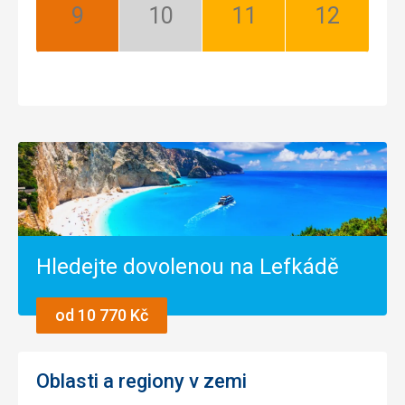
Září:
Říjen:
Listopad:
Prosinec:
Nejlepší
Mimosezóna
Dobrá
Dobrá
Hledejte dovolenou na Lefkádě
od 10 770 Kč
Oblasti a regiony v zemi