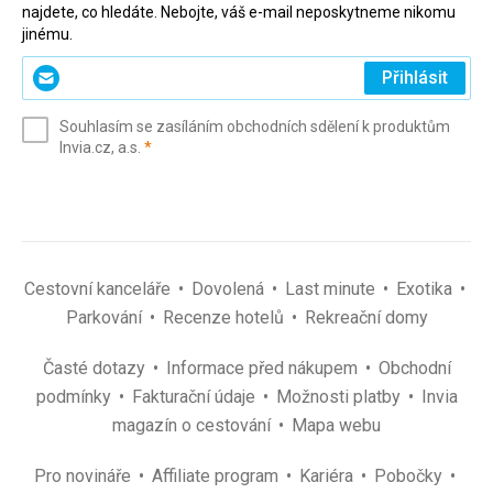
najdete, co hledáte. Nebojte, váš e-mail neposkytneme nikomu
jinému.
Zadejte
Přihlásit
svůj
e-
Souhlasím se zasíláním obchodních sdělení k produktům
mail
(povinné)
Invia.cz, a.s.
*
(povinné)
*
Cestovní kanceláře
Dovolená
Last minute
Exotika
Parkování
Recenze hotelů
Rekreační domy
Časté dotazy
Informace před nákupem
Obchodní
podmínky
Fakturační údaje
Možnosti platby
Invia
magazín o cestování
Mapa webu
Pro novináře
Affiliate program
Kariéra
Pobočky