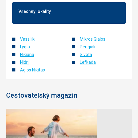
Všechny lokality
Vassiliki
Mikros Gialos
Lygia
Perigiali
Nikiana
Sivota
Nidri
Lefkada
Agios Nikitas
Cestovatelský magazín