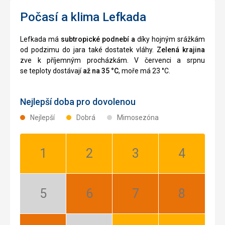
Počasí a klima Lefkada
Lefkada má
subtropické podnebí a
díky hojným srážkám
od podzimu do jara také dostatek vláhy.
Zelená krajina
zve k příjemným procházkám. V červenci a srpnu
se teploty dostávají
až na 35 °C
, moře má 23 °C.
Nejlepší doba pro dovolenou
Nejlepší
Dobrá
Mimosezóna
Leden:
Únor:
Březen:
Duben:
Dobrá
Dobrá
Dobrá
Dobrá
Květen:
Červen:
Červenec:
Srpen:
Mimosezóna
Nejlepší
Nejlepší
Nejlepší