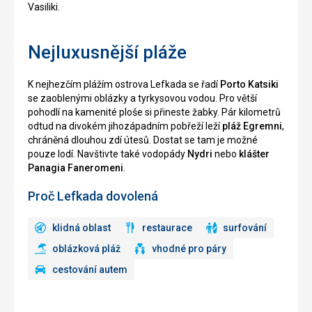
Vasiliki.
Nejluxusnější pláže
K nejhezčím plážím ostrova Lefkada se řadí
Porto Katsiki
se zaoblenými oblázky a tyrkysovou vodou. Pro větší
pohodlí na kamenité ploše si přineste žabky. Pár kilometrů
odtud na divokém jihozápadním pobřeží leží
pláž Egremni
,
chráněná dlouhou zdí útesů. Dostat se tam je možné
pouze lodí. Navštivte také vodopády
Nydri
nebo
klášter
Panagia Faneromeni
.
Proč Lefkada dovolená
klidná oblast
restaurace
surfování
oblázková pláž
vhodné pro páry
cestování autem