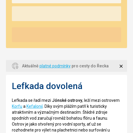
Zavří
Aktuálně
platné podmínky
pro cesty do Řecka
Lefkada dovolená
Lefkada se řadí mezi
Jónské ostrovy
, leží mezi ostrovem
Korfu
a
Kefalonií
. Díky svým plážím patří k turisticky
atraktivním a význačným destinacím. Štědré zdroje
spodních vod zaručují rovněž bohatou flóru a faunu.
Ostrov je jako stvořený pro vodní sporty, ať už se
rozhodnete pro výlet na plachetnici nebo surfování u