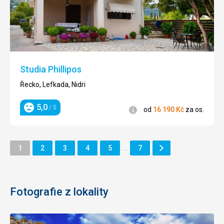
Studia Phillipos
Řecko, Lefkada, Nidri
5,0
/ 5
Informace
od
16 190
Kč
za os.
Hodnocení
Další
Stránka
Stránka
Stránka
Stránka
Stránka
Stránka
1
2
3
4
5
…
7
Stránka
Fotografie z lokality