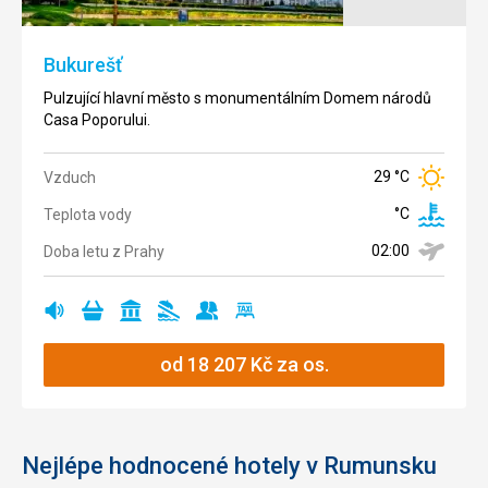
Bukurešť
Pulzující hlavní město s monumentálním Domem národů
Casa Poporului.
29 °C
Vzduch
°C
Teplota vody
02:00
Doba letu z Prahy
rušná
nákupy
památky
žádná
vhodné
cestování
Ano
Ano
Ano
Ano
Ano
Ano
oblast
pláž
pro
taxíkem
skupiny
od
18 207
Kč
za os.
Nejlépe hodnocené hotely v Rumunsku