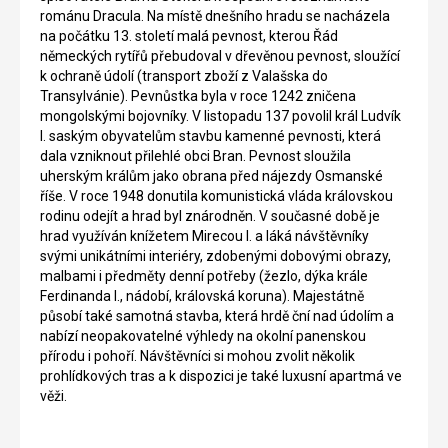
v
od
románu Dracula. Na místě dnešního hradu se nacházela
obci
Brasova.
na počátku 13. století malá pevnost, kterou Řád
Hunedoara.
Je
německých rytířů přebudoval v dřevěnou pevnost, sloužící
Hrad
viditelná
k ochraně údolí (transport zboží z Valašska do
je
již
Transylvánie). Pevnůstka byla v roce 1242 zničena
se
z
mongolskými bojovníky. V listopadu 137 povolil král Ludvík
pravidelně
velké
I. saským obyvatelům stavbu kamenné pevnosti, která
umisťuje
dálky
dala vzniknout přilehlé obci Bran. Pevnost sloužila
na
a
uherským králům jako obrana před nájezdy Osmanské
předních
nápis
říše. V roce 1948 donutila komunistická vláda královskou
příčkách
pod
rodinu odejít a hrad byl znárodněn. V současné době je
žebříčku
vrcholem
hrad využíván knížetem Mirecou I. a láká návštěvníky
nejkrásnějších
skály
svými unikátními interiéry, zdobenými dobovými obrazy,
světových
připomíná
malbami i předměty denní potřeby (žezlo, dýka krále
památek.
slavný
Ferdinanda I., nádobí, královská koruna). Majestátně
Jedná
nápis
působí také samotná stavba, která hrdě ční nad údolím a
se
Hollywood.
nabízí neopakovatelné výhledy na okolní panenskou
o
Zajímavá
přírodu i pohoří. Návštěvníci si mohou zvolit několik
největší
kulturní
prohlídkových tras a k dispozici je také luxusní apartmá ve
rumunskou
památka
věži.
středověkou
byla
stavbu
postavena
s
ve