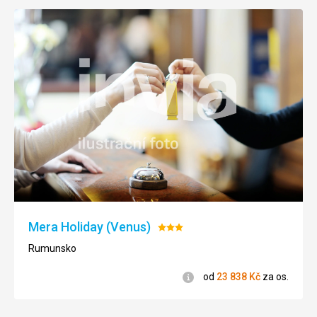
Mera Holiday (Venus)
Hodnocení:
3/5
Rumunsko
Informace
od
23 838
Kč
za os.