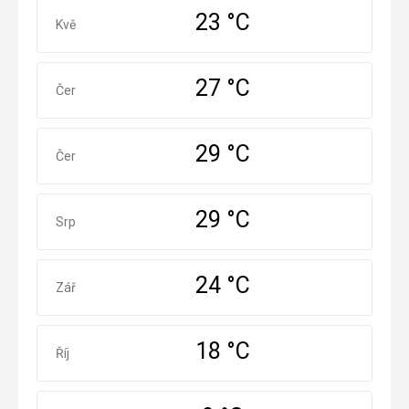
hradu.
23 °C
V
Květen
Kvě
areálu
Nenáročné
hradu
se
27 °C
Červen
Čer
konají
Architektura
pravidelné
Hrady
kulturní
/
akce
29 °C
Červenec
Čer
zámky
a
ukázky
Muzea
rytířských
/
29 °C
soubojů.
Srpen
Srp
galerie
Středně
24 °C
náročné
Září
Zář
Architektura
18 °C
Říjen
Říj
Hrady
/
zámky