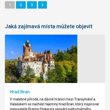
Další
Stránka
Stránka
Stránka
1
2
3
Stránka
Jaká zajímavá místa můžete objevit
Hrad
Pevnost
Corvin
Râșnov
Majestátní
Pevnost
hrad
Râșnov
Corvin,
se
jako
nachází
vystřižený
na
z
vysokém
Hrad Bran
pohádkové
kopci,
knihy,
jen
V malebné přírodě, na dávné hranici mezi Transylvánií a
je
12
Valašskem se nachází tajemný hrad Bran, který inspiroval
situován
km
spisovatele Brama Stokera k sepsání světoznámého