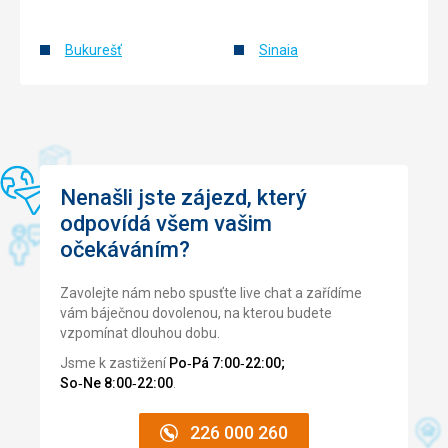
také
běžným
prohlídka
domům.
kaple,
Stěny
Bukurešť
Sinaia
dokončené
jsou
v
vysoké
roce
5
1446.
metrů
Skládá
a
se
široké
z
1.5
Nenašli jste zájezd, který
lodi,
metru.
odpovídá všem vašim
galerii,
Zajímavé
očekáváním?
bohatě
jsou
zdobeného
také
oltáře
dvě
Zavolejte nám nebo spusťte live chat a zařídíme
a
věže.
vám báječnou dovolenou, na kterou budete
sakristie.
Vnitřní
vzpomínat dlouhou dobu.
Socha
nádvoří
Jsme k zastižení
Po‑Pá 7:00‑22:00;
Jana
je
So‑Ne 8:00‑22:00
.
Nepomuckého
dlážděno
je
úzkými
chráněna
cestami
226 000 260
malým
z