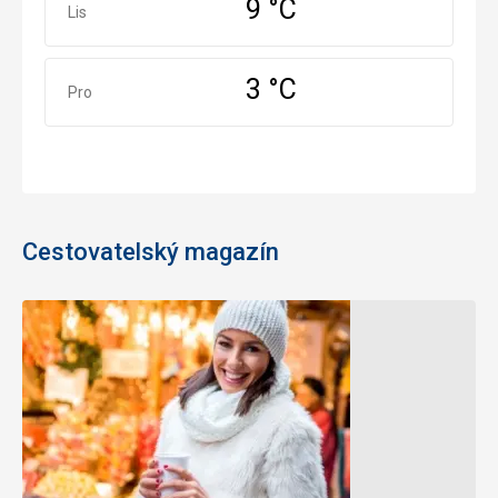
9 °C
Listopad
Lis
3 °C
Prosinec
Pro
Cestovatelský magazín