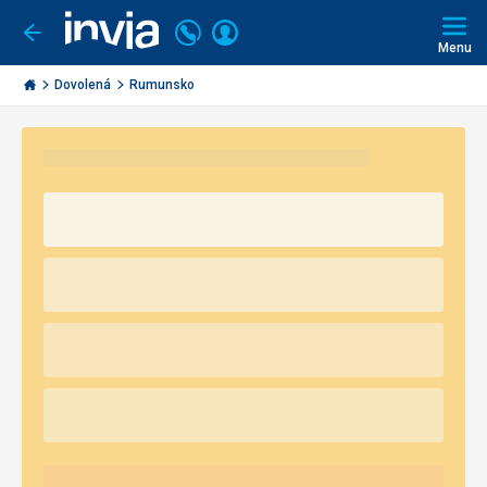
Volejte
Přihlásit
Jít
zpět
226
Menu
se
000
Invia.cz
297
Dovolená
Rumunsko