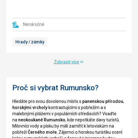
duální
12.
funkčností
století.
(civilní
Archeologické
i
průzkumy
Nenáročné
vojenskou).
prokázaly,
Hradbyl
že
Hrady / zámky
postaven
zde
v
bylo
15.
osídlení
století
již
Zobrazit více
Johnem
v
Hunyadi
době
v
bronzové.
místě
Nynější
Proč si vybrat Rumunsko?
starého
pevnost
opevnění
byla
Hledáte pro svou dovolenou místo s
panenskou přírodou
,
na
postavena
horskými vrcholy
kontrastujícími s pobřežím a s
skále.
mezi
malebnými plážemi v populárních střediscích? Vsaďte
Impozantní
lety
na
neokoukané Rumunsko
, kde nepotkáte davy turistů.
stavba
1211
Milovníci vody a písku by měli zamířit k letoviskům na
zaujme
-
pobřeží
Černého moře
. Zájemci o horskou turistiku ocení
celou
1225.