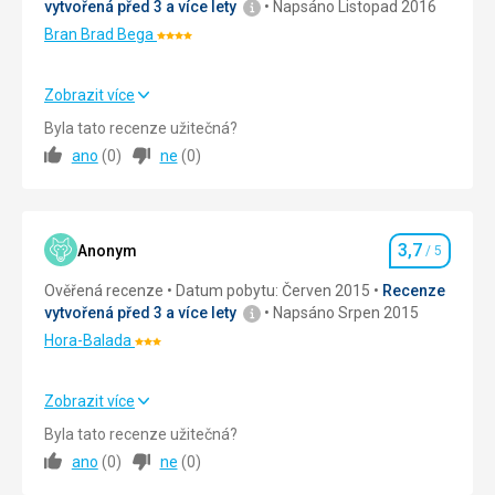
hluboká
několikrát
vytvořená před 3 a více lety
Napsáno Listopad 2016
studna.
poničily.
Bran Brad Bega
Hodnocení:
Podle
Během
4/5
legendy
obléhání
by
v
Zobrazit více
tato
roce
Strava
5,0
/ 5
Byla tato recenze užitečná?
studna
1612
ano
(
0
)
ne
(
0
)
vykopána
byla
Ubytování
5,0
/ 5
třemi
zničena
tureckými
podstatná
Okolí
5,0
/ 5
vězni,
část
jimž
věže.
3,7
Služby
5,0
/ 5
Anonym
/ 5
Hodnocení
byla
Mezi
slíbena
lety
Ověřená recenze
Datum pobytu: Červen 2015
Recenze
Cena
5,0
/ 5
svoboda,
1623
vytvořená před 3 a více lety
Napsáno Srpen 2015
pokud
a
Hora-Balada
Hodnocení:
se
1642
3/5
dostanou
zde
do
byl
Zobrazit více
vodní
kvůli
Strava
4,0
/ 5
Byla tato recenze užitečná?
vrstvy.
nedostatku
ano
(
0
)
ne
(
0
)
Ale
vody
Ubytování
4,0
/ 5
po
vytvořen