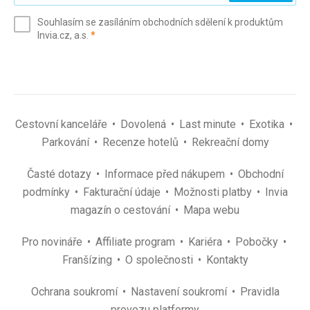
e-
Souhlasím se zasíláním obchodních sdělení k produktům
mail
(povinné)
Invia.cz, a.s.
*
(povinné)
*
Cestovní kanceláře
Dovolená
Last minute
Exotika
Parkování
Recenze hotelů
Rekreační domy
Časté dotazy
Informace před nákupem
Obchodní
podmínky
Fakturační údaje
Možnosti platby
Invia
magazín o cestování
Mapa webu
Pro novináře
Affiliate program
Kariéra
Pobočky
Franšízing
O společnosti
Kontakty
Ochrana soukromí
Nastavení soukromí
Pravidla
provozu platformy