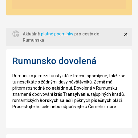
Zavří
Aktuálně
platné podmínky
pro cesty do
Rumunska
Rumunsko dovolená
Rumunsko je mezi turisty stále trochu opomíjené, takže se
tu nesetkáte s žádnými davy návštěvníků. Země má
přitom rozhodně
co nabídnout
. Dovolená v Rumunsku
znamená obdivování krás
Transylvánie
, tajuplných
hradů
,
romantických
horských salaší
i pěkných
písečných pláží
.
Procestujte ho celé nebo odpočívejte u Černého moře.