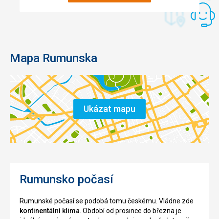
výklenkem
kamene.
ve
Uvnitř
vnějším
byly
nádvoří
zachovány
zámku.
zříceniny
Mapa Rumunska
Socha
školy
byla
,
vytvořena
kaple
v
a
17.
více
století
než
Ukázat mapu
a
třicet
představuje
domů,
patrona
které
mostů
byly
a
osídleny
přechodů
vesničany.
nad
Zajímavé
Rumunsko počasí
vodou.K
je
hradu
také
Rumunské počasí se podobá tomu českému. Vládne zde
vede
muzeum
kontinentální klima
. Období od prosince do března je
dlouhý
přibližující