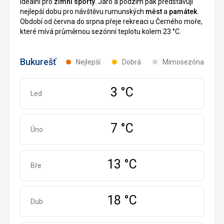
ideální pro
zimní sporty
. Jaro a podzim pak představují
kamenný
historii
nejlepší dobu pro návštěvu rumunských
měst
a
památek
.
most,
oblasti,
Období od června do srpna přeje rekreaci u Černého moře,
ze
řemesla
které mívá průměrnou sezónní teplotu kolem 23 °C.
kterého
i
je
historické
nádherný
zbraně,
Bukurešť
Nejlepší
Dobrá
Mimosezóna
panoramatický
nářadí
výhled
i
na
předměty
3 °C
Leden
Led
budovu
denní
i
potřeby.
do
Z
okolí.
pevnosti
7 °C
Únor
Úno
V
je
současné
nádherný
době
panoramatický
13 °C
je
výhled
Březen
Bře
zde
do
provozováno
okolní
muzeum,
krajiny.
18 °C
Duben
Dub
mapující
historii