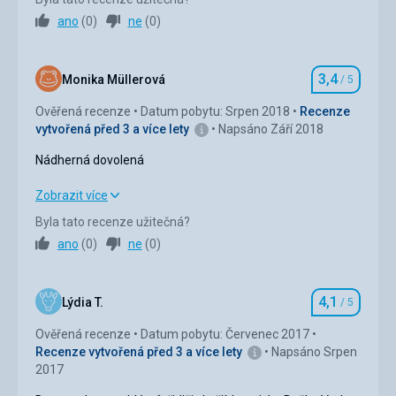
Strava
5,0
/ 5
ano
(
0
)
ne
(
0
)
Ubytování
5,0
/ 5
3,4
Okolí
5,0
/ 5
Monika Müllerová
/ 5
Hodnocení
Ověřená recenze
Datum pobytu: Srpen 2018
Recenze
Služby
5,0
/ 5
vytvořená před 3 a více lety
Napsáno Září 2018
Cena
5,0
/ 5
Nádherná dovolená
Nádherná dovolená
Zobrazit více
Pláž
Pláž upravená, čistá, dostupbost pár metrů.
Byla tato recenze užitečná?
Ubytování
2,0
/ 5
ano
(
0
)
ne
(
0
)
Strava
Ubytování bylo bez stravy
Okolí
5,0
/ 5
Ubytování
4,1
Služby
2,0
/ 5
Lýdia T.
/ 5
Hodnocení
Ubytování pěkné, čisté
Ověřená recenze
Datum pobytu: Červenec 2017
Služby
Cena
4,0
/ 5
Recenze vytvořená před 3 a více lety
Napsáno Srpen
Spokojenost
2017
Pláž