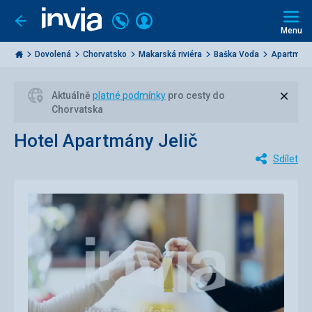
Volejte
Přihlásit
Jít
zpět
226
Menu
se
000
Invia.cz
284
Dovolená
Chorvatsko
Makarská riviéra
Baška Voda
Apartmány
Zavří
Aktuálně
platné podmínky
pro cesty do
Chorvatska
Hotel Apartmány Jelič
Sdílet