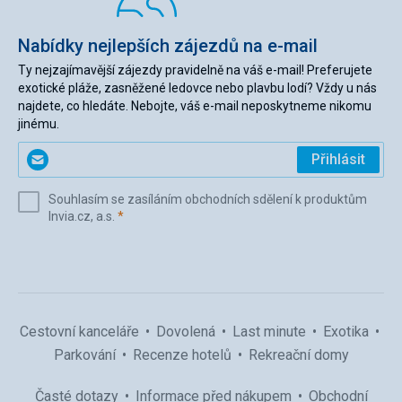
Nabídky nejlepších zájezdů na e-mail
Ty nejzajímavější zájezdy pravidelně na váš e-mail! Preferujete
exotické pláže, zasněžené ledovce nebo plavbu lodí? Vždy u nás
najdete, co hledáte. Nebojte, váš e-mail neposkytneme nikomu
jinému.
Zadejte
Přihlásit
svůj
e-
Souhlasím se zasíláním obchodních sdělení k produktům
mail
(povinné)
Invia.cz, a.s.
*
(povinné)
*
Cestovní kanceláře
Dovolená
Last minute
Exotika
Parkování
Recenze hotelů
Rekreační domy
Časté dotazy
Informace před nákupem
Obchodní