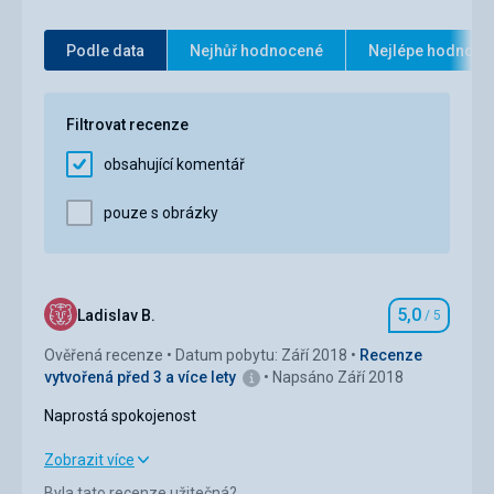
Služby
5,0
/ 5
Ubytování pěkné, čisté
Služby
Cena
5,0
/ 5
Podle data
Nejhůř hodnocené
Nejlépe hodnoce
Spokojenost
Filtrovat recenze
obsahující komentář
pouze s obrázky
5,0
Ladislav B.
/ 5
Hodnocení
Ověřená recenze
Datum pobytu: Září 2018
Recenze
vytvořená před 3 a více lety
Napsáno Září 2018
Naprostá spokojenost
Naprostá spokojenost
Zobrazit více
Byla tato recenze užitečná?