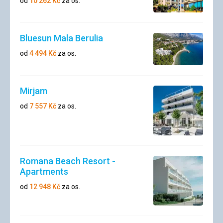
od
10 262
Kč
za os.
Bluesun Mala Berulia
od
4 494
Kč
za os.
Mirjam
od
7 557
Kč
za os.
Romana Beach Resort -
Apartments
od
12 948
Kč
za os.