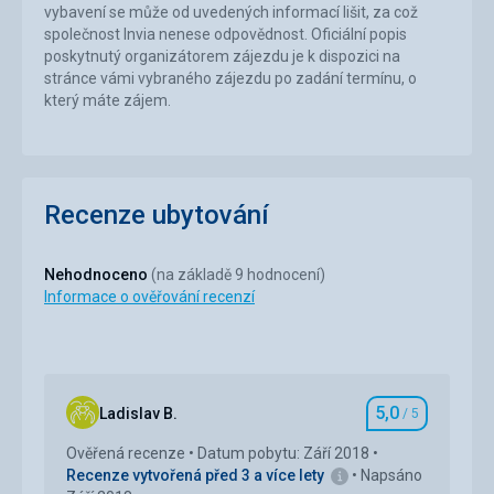
vybavení se může od uvedených informací lišit, za což
společnost Invia nenese odpovědnost. Oficiální popis
poskytnutý organizátorem zájezdu je k dispozici na
stránce vámi vybraného zájezdu po zadání termínu, o
který máte zájem.
Recenze ubytování
Nehodnoceno
(na základě 9 hodnocení)
Informace o ověřování recenzí
5,0
Ladislav B.
/ 5
Hodnocení
Ověřená recenze
Datum pobytu: Září 2018
Recenze vytvořená před 3 a více lety
Napsáno