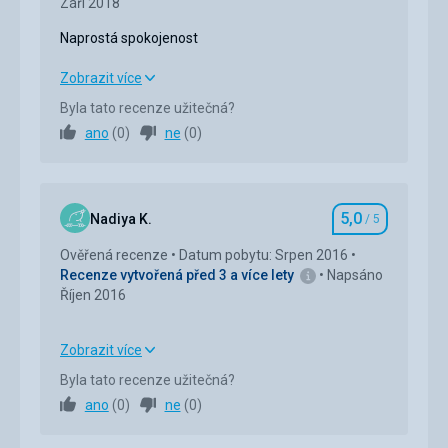
Září 2018
Naprostá spokojenost
Naprostá spokojenost
Zobrazit více
Byla tato recenze užitečná?
Strava
5,0
/ 5
ano
(
0
)
ne
(
0
)
Ubytování
5,0
/ 5
Okolí
5,0
/ 5
5,0
Nadiya K.
/ 5
Hodnocení
Služby
5,0
/ 5
Ověřená recenze
Datum pobytu: Srpen 2016
Recenze vytvořená před 3 a více lety
Napsáno
Cena
5,0
/ 5
Říjen 2016
Pláž
Zobrazit více
Pláž upravená, čistá, dostupbost pár metrů.
Ubytování
5,0
/ 5
Byla tato recenze užitečná?
Strava
ano
(
0
)
ne
(
0
)
Ubytování bylo bez stravy
Okolí
5,0
/ 5
Ubytování