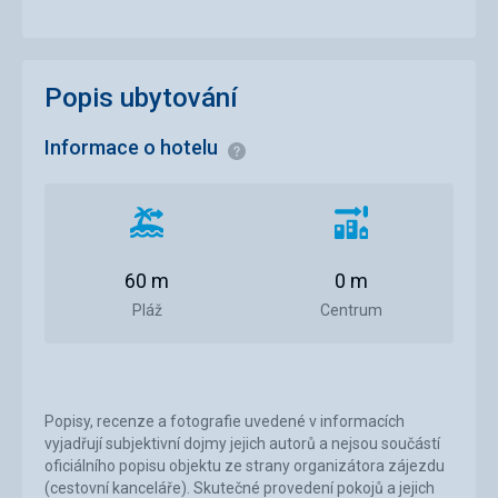
Popis ubytování
Informace o hotelu
Informace
Vzdálenost
Vzdálenost
od
od
pláže
centra
60 m
0 m
města
Pláž
Centrum
Popisy, recenze a fotografie uvedené v informacích
vyjadřují subjektivní dojmy jejich autorů a nejsou součástí
oficiálního popisu objektu ze strany organizátora zájezdu
(cestovní kanceláře). Skutečné provedení pokojů a jejich