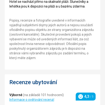
Hotel se nachází přímo na skalnaté pláži. Slunečníky a
lehátka jsou k dispozici na pláži a u bazénu zdarma.
Popisy, recenze a fotografie uvedené v informacích
vyjadřují subjektivní dojmy jejich autorů a nejsou součástí
oficiálního popisu objektu ze strany organizátora zájezdu
(cestovní kanceláře). Skutečné provedení pokojů a jejich
vybavení se může od uvedených informací lišit, za což
společnost Invia nenese odpovědnost. Oficiální popis
poskytnutý organizátorem zájezdu je k dispozici na
stránce vámi vybraného zájezdu po zadání termínu, o
který máte zájem.
Recenze ubytování
Výborné
(na základě 101 hodnocení)
4,3
/ 5
Hodnocení
Informace o ověřování recenzí