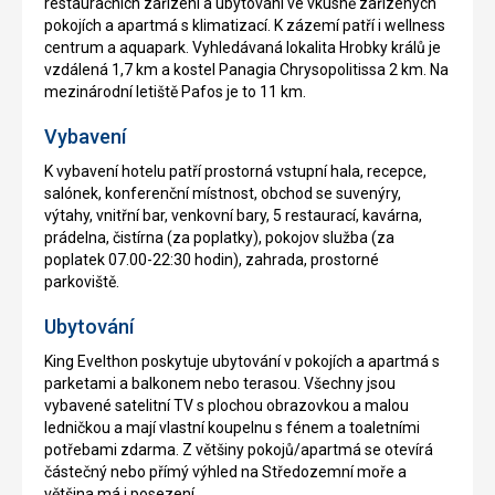
restauračních zařízení a ubytování ve vkusně zařízených
pokojích a apartmá s klimatizací. K zázemí patří i wellness
centrum a aquapark. Vyhledávaná lokalita Hrobky králů je
vzdálená 1,7 km a kostel Panagia Chrysopolitissa 2 km. Na
mezinárodní letiště Pafos je to 11 km.
Vybavení
K vybavení hotelu patří prostorná vstupní hala, recepce,
salónek, konferenční místnost, obchod se suvenýry,
výtahy, vnitřní bar, venkovní bary, 5 restaurací, kavárna,
prádelna, čistírna (za poplatky), pokojov služba (za
poplatek 07.00-22:30 hodin), zahrada, prostorné
parkoviště.
Ubytování
King Evelthon poskytuje ubytování v pokojích a apartmá s
parketami a balkonem nebo terasou. Všechny jsou
vybavené satelitní TV s plochou obrazovkou a malou
ledničkou a mají vlastní koupelnu s fénem a toaletními
potřebami zdarma. Z většiny pokojů/apartmá se otevírá
částečný nebo přímý výhled na Středozemní moře a
většina má i posezení.