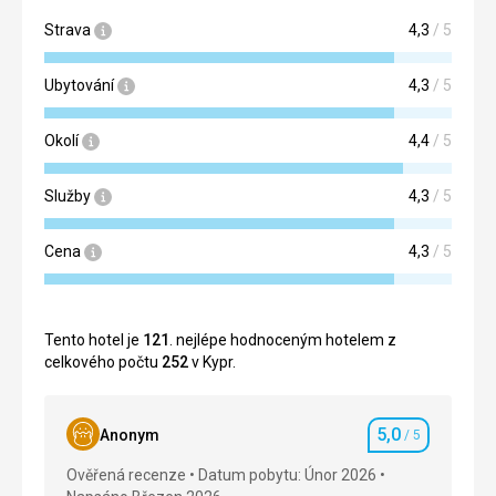
Strava
4,3
/ 5
Ubytování
4,3
/ 5
Okolí
4,4
/ 5
Služby
4,3
/ 5
Cena
4,3
/ 5
Tento hotel je
121
. nejlépe hodnoceným hotelem z
celkového počtu
252
v Kypr.
5,0
Anonym
/ 5
Hodnocení
Ověřená recenze
Datum pobytu: Únor 2026