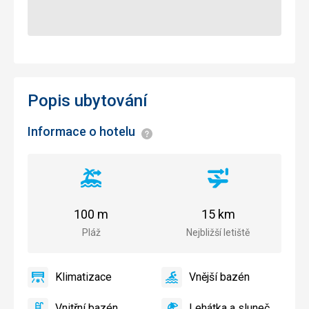
Popis ubytování
Informace o hotelu
Informace
Vzdálenost
Vzdálenost
od
od
pláže
letiště
100 m
15 km
Pláž
Nejbližší letiště
Klimatizace
Vnější bazén
ano
Klimatizace
ano
Vnější
bazén
Vnitřní bazén
Lehátka a slunečníky u bazénu zdarma