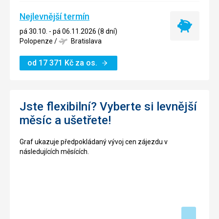
Nejlevnější termín
Nejlevnější
pá 30.10. - pá 06.11.2026 (8 dní)
termín
Polopenze
/
Bratislava
od
17 371
Kč
za os.
Jste flexibilní? Vyberte si levnější
měsíc a ušetřete!
Graf ukazuje předpokládaný vývoj cen zájezdu v
následujících měsících.