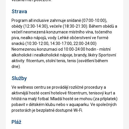
Strava
Program all inclusive zahrnuje snídaně (07:00-10:00),
obědy (12:30-14:30), večeře (18:30-21:30). Během obědů a
večeří neomezená konzumace místního vína, točeného
piva, nealko nápojů, vody. Lehké občerstvení ve formě
snacků (10:30-12:00, 14:30-17:00, 22:00-24:00)
Neomezenou konzumaci od 10:00-24:00 hodin - místní
alkoholické i nealkoholické nápoje, brandy, likéry Sportovní
aktivity: fitcentum, stolní tenis, tenis (osvětlení během
dne).
Služby
Ve wellness centru se provádějí rozličné procedury a
aktivnější hosté ocení hotelové fitcentrum, tenisový kurt a
hřiště na malý fotbal. Mladší hosté se mohou (za příplatek)
pobavit v dětském klubu nebo v aquaparku. Ve společných
prostorách je bezplatně dostupné Wi-Fi.
Pláž