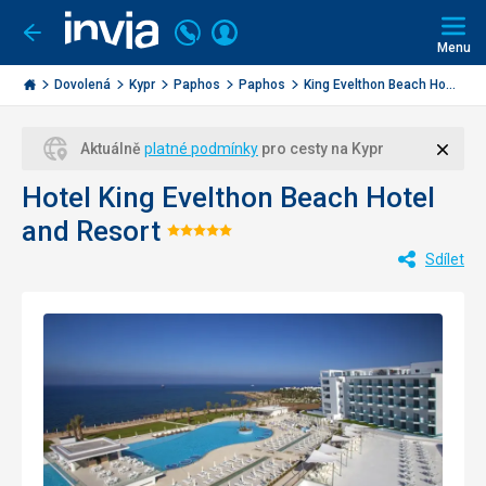
Volejte
Přihlásit
Jít
zpět
226
Menu
se
000
Invia.cz
284
Dovolená
Kypr
Paphos
Paphos
King Evelthon Beach Ho...
Zavří
Aktuálně
platné podmínky
pro cesty na Kypr
Hotel King Evelthon Beach Hotel
and Resort
Hodnocení:
Sdílet
5/5