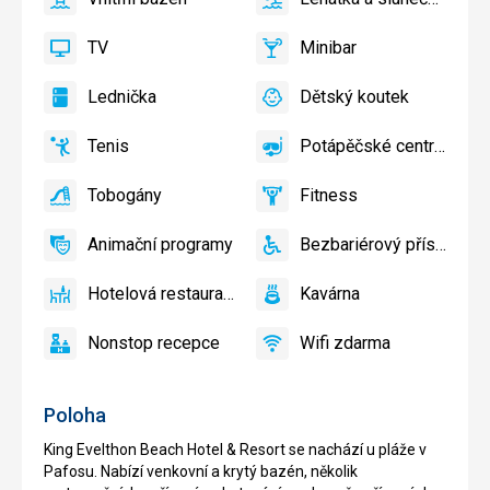
ano
Vnitřní
ano
Lehátka
bazén
a
TV
Minibar
slunečníky
ano
TV
ano
Minibar,
u
Bar
Lednička
Dětský koutek
bazénu
ano
Lednička
ano
Dětský
zdarma,
koutek,
Lehátka
Tenis
Potápěčské centrum
Dětské
ano
Tenis,
ano
Potápěčské
a
hřiště,
Volejbal
centrum
slunečníky
Tobogány
Fitness
Dětský
ano
Tobogány
ano
na
Fitness
bazén
pláži
Animační programy
Bezbariérový přístup
zdarma
ano
Animační
ano
Bezbariérový
programy
přístup
Hotelová restaurace
Kavárna
ano
Hotelová
ano
Kavárna
restaurace
Nonstop recepce
Wifi zdarma
ano
Nonstop
ano
Wifi
recepce
zdarma
Poloha
King Evelthon Beach Hotel & Resort se nachází u pláže v
Pafosu. Nabízí venkovní a krytý bazén, několik