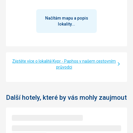
Nebyly nám nabídnuty žádné služby.
Tato recenze byla přeložena automaticky přes Google
Načítám mapu a popis
Translate
lokality...
Zjistěte více o lokalitě Kypr - Paphos v našem cestovním
průvodci
Další hotely, které by vás mohly zaujmout