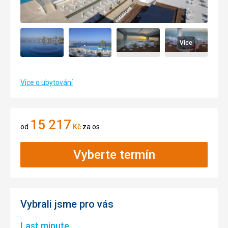
Více
Více o ubytování
15 217
od
Kč
za os.
Vyberte termín
Vybrali jsme pro vás
Last minute