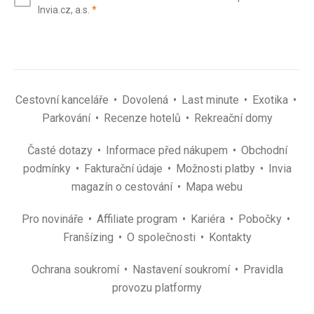
(povinné)
Invia.cz, a.s.
*
(povinné)
*
Cestovní kanceláře
Dovolená
Last minute
Exotika
Parkování
Recenze hotelů
Rekreační domy
Časté dotazy
Informace před nákupem
Obchodní
podmínky
Fakturační údaje
Možnosti platby
Invia
magazín o cestování
Mapa webu
Pro novináře
Affiliate program
Kariéra
Pobočky
Franšízing
O společnosti
Kontakty
Ochrana soukromí
Nastavení soukromí
Pravidla
provozu platformy