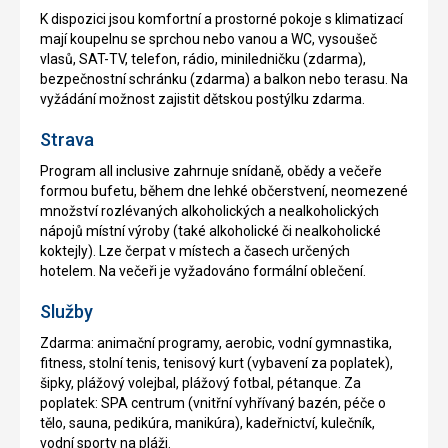
K dispozici jsou komfortní a prostorné pokoje s klimatizací
mají koupelnu se sprchou nebo vanou a WC, vysoušeč
vlasů, SAT-TV, telefon, rádio, miniledničku (zdarma),
bezpečnostní schránku (zdarma) a balkon nebo terasu. Na
vyžádání možnost zajistit dětskou postýlku zdarma.
Strava
Program all inclusive zahrnuje snídaně, obědy a večeře
formou bufetu, během dne lehké občerstvení, neomezené
množství rozlévaných alkoholických a nealkoholických
nápojů místní výroby (také alkoholické či nealkoholické
koktejly). Lze čerpat v místech a časech určených
hotelem. Na večeři je vyžadováno formální oblečení.
Služby
Zdarma: animační programy, aerobic, vodní gymnastika,
fitness, stolní tenis, tenisový kurt (vybavení za poplatek),
šipky, plážový volejbal, plážový fotbal, pétanque. Za
poplatek: SPA centrum (vnitřní vyhřívaný bazén, péče o
tělo, sauna, pedikúra, manikúra), kadeřnictví, kulečník,
vodní sporty na pláži.