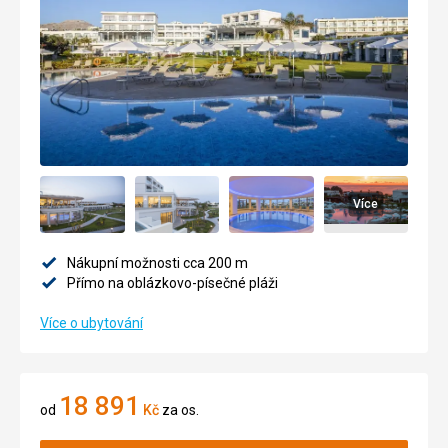
Více
Nákupní možnosti cca 200 m
Přímo na oblázkovo-písečné pláži
Více o ubytování
18 891
od
Kč
za os.