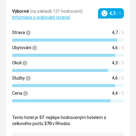
Výborné
(na základě 131 hodnocení)
4,5
/ 5
Hodnocení
Informace o ověřování recenzí
Strava
4,7
/ 5
Ubytování
4,6
/ 5
Okolí
4,3
/ 5
Služby
4,6
/ 5
Cena
4,4
/ 5
Tento hotel je
57
. nejlépe hodnoceným hotelem z
celkového počtu
370
v Rhodos.