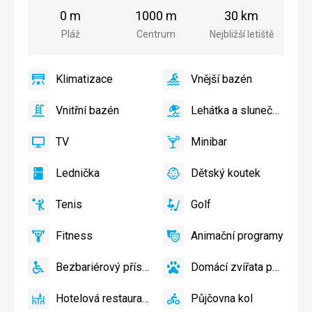
pláže
centra
letiště
0 m
1000 m
30 km
města
Pláž
Centrum
Nejbližší letiště
Klimatizace
Vnější bazén
ano
Klimatizace
ano
Vnější
bazén
Vnitřní bazén
Lehátka a slunečníky u bazénu zdarma
ano
Vnitřní
ano
Lehátka
bazén
a
TV
Minibar
slunečníky
ano
TV
ano
Minibar,
u
Bar
Lednička
Dětský koutek
bazénu
ano
Lednička
ano
Dětský
zdarma
koutek,
Tenis
Golf
Dětské
ano
Tenis,
ano
Golf
hřiště,
Volejbal
Fitness
Animační programy
Dětský
ano
Fitness
ano
Animační
bazén
programy
Bezbariérový přístup
Domácí zvířata povolena
ano
Bezbariérový
ano
Domácí
přístup
zvířata
Hotelová restaurace
Půjčovna kol
povolena
ano
Hotelová
ano
Půjčovna