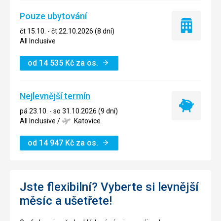
Pouze ubytování
Pouze
čt 15.10. - čt 22.10.2026 (8 dní)
ubytování
All Inclusive
od
14 535
Kč
za os.
Nejlevnější termín
Nejlevnější
pá 23.10. - so 31.10.2026 (9 dní)
termín
All Inclusive
/
Katovice
od
14 947
Kč
za os.
Jste flexibilní? Vyberte si levnější
měsíc a ušetřete!