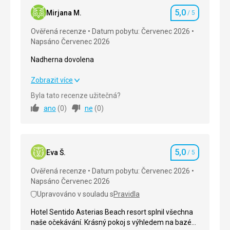
5,0
Mirjana M.
/ 5
Hodnocení
Ověřená recenze
Datum pobytu: Červenec 2026
Napsáno Červenec 2026
Nadherna dovolena
Nadherna dovolena
Zobrazit více
Byla tato recenze užitečná?
Strava
5,0
/ 5
ano
(
0
)
ne
(
0
)
Ubytování
5,0
/ 5
Okolí
5,0
/ 5
5,0
Eva Š.
/ 5
Hodnocení
Služby
5,0
/ 5
Ověřená recenze
Datum pobytu: Červenec 2026
Napsáno Červenec 2026
Cena
5,0
/ 5
Upravováno v souladu s
Pravidla
Hotel Sentido Asterias Beach resort splnil všechna
Pláž
naše očekávání. Krásný pokoj s výhledem na bazén,
uzasna