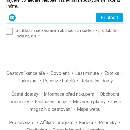
najdete, co hledáte. Nebojte, váš e-mail neposkytneme nikomu
jinému.
Zadejte
Přihlásit
svůj
e-
Souhlasím se zasíláním obchodních sdělení k produktům
mail
(povinné)
Invia.cz, a.s.
*
(povinné)
*
Cestovní kanceláře
Dovolená
Last minute
Exotika
Parkování
Recenze hotelů
Rekreační domy
Časté dotazy
Informace před nákupem
Obchodní
podmínky
Fakturační údaje
Možnosti platby
Invia
magazín o cestování
Mapa webu
Pro novináře
Affiliate program
Kariéra
Pobočky