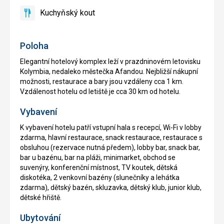
restaurace
kol
Kuchyňský kout
ano
Kuchyňský
kout
Poloha
Elegantní hotelový komplex leží v prazdninovém letovisku
Kolymbia, nedaleko městečka Afandou. Nejbližší nákupní
možnosti, restaurace a bary jsou vzdáleny cca 1 km.
Vzdálenost hotelu od letiště je cca 30 km od hotelu.
Vybavení
K vybavení hotelu patří vstupní hala s recepcí, Wi-Fi v lobby
zdarma, hlavní restaurace, snack restaurace, restaurace s
obsluhou (rezervace nutná předem), lobby bar, snack bar,
bar u bazénu, bar na pláži, minimarket, obchod se
suvenýry, konferenční místnost, TV koutek, dětská
diskotéka, 2 venkovní bazény (slunečníky a lehátka
zdarma), dětský bazén, skluzavka, dětský klub, junior klub,
dětské hřiště.
Ubytování