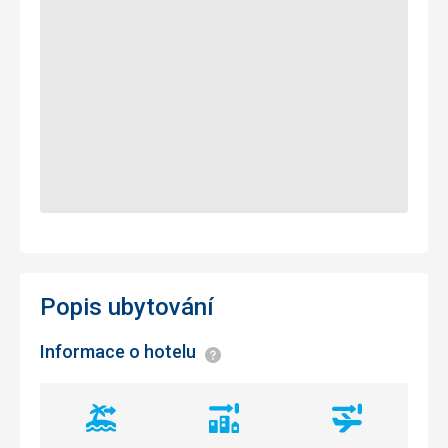
Popis ubytování
Informace o hotelu
Informace
Vzdálenost
Vzdálenost
Vzdálenost
od
od
od