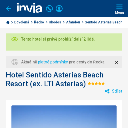
Volejte
Přihlásit
Jít
zpět
226
Menu
se
000
Invia.cz
284
Dovolená
Řecko
Rhodos
Afandou
Sentido Asterias Beach...
Tento hotel si právě prohlíží další 2 lidé.
Zavří
Aktuálně
platné podmínky
pro cesty do Řecka
Hotel Sentido Asterias Beach
Resort (ex. LTI Asterias)
Hodnocení:
Sdílet
5/5