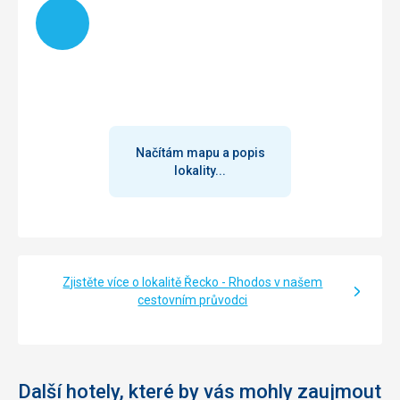
Načítám
stačit..Opět srovnávám s předchozí dovolenou ve 4*
hotelu, kde se nám nic podobného za 2* 10 dní , kdy jsme
byli na této dovolené, nestalo.
Načítám mapu a popis
lokality...
Zjistěte více o lokalitě Řecko - Rhodos v našem
cestovním průvodci
Další hotely, které by vás mohly zaujmout