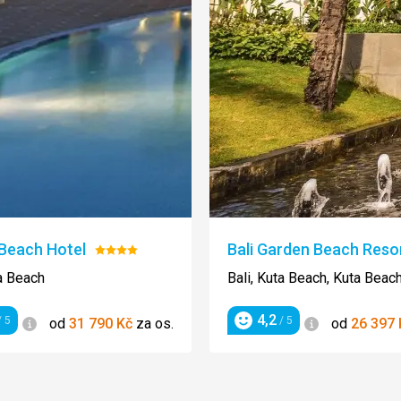
 Beach Hotel
Bali Garden Beach Reso
Hodnocení:
4/5
ta Beach
Bali, Kuta Beach, Kuta Beac
4,2
Informace
Informace
 5
/ 5
od
31 790
Kč
za os.
od
26 397
ení
Hodnocení