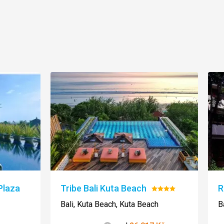
Plaza
Tribe Bali Kuta Beach
R
Hodnocení:
4/5
Bali, Kuta Beach, Kuta Beach
B