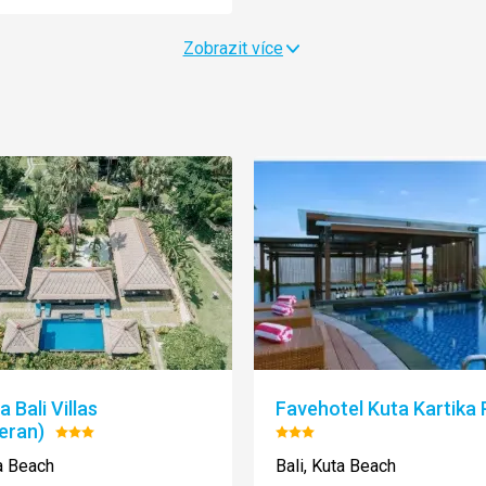
Zobrazit více
 Bali Villas
Favehotel Kuta Kartika 
eran)
Hodnocení:
Hodnocení:
3/5
3/5
ta Beach
Bali, Kuta Beach