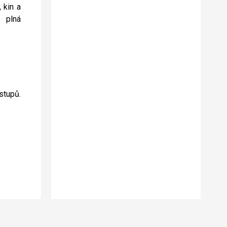
 kin a
 plná
stupů.