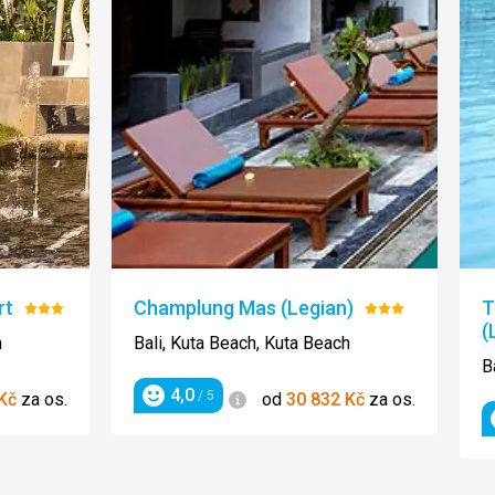
rt
Champlung Mas (Legian)
T
Hodnocení:
Hodnocení:
(
3/5
3/5
h
Bali, Kuta Beach, Kuta Beach
B
4,0
Informace
/ 5
Kč
za os.
od
30 832
Kč
za os.
Hodnocení