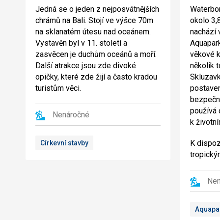
Jedná se o jeden z nejposvátnějších
Waterbom
chrámů na Bali. Stojí ve výšce 70m
okolo 3,8
na sklanatém útesu nad oceánem.
nachází 
Vystavěn byl v 11. století a
Aquapark
zasvěcen je duchům oceánů a moří.
věkové k
Další atrakce jsou zde divoké
několik t
opičky, které zde žijí a často kradou
Skluzavk
turistům věci.
postave
bezpečn
používá 
Nenáročné
k životn
K dispoz
Církevní stavby
tropickým
Nen
Aquapa