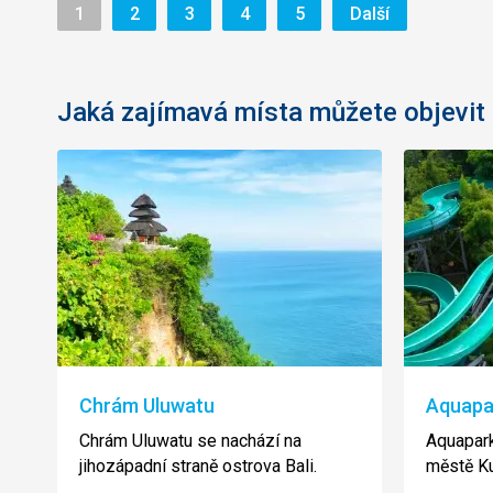
Stránka
Stránka
Stránka
Stránka
Stránka
Stránka
1
2
3
4
5
Další
Jaká zajímavá místa můžete objevit
Chrám Uluwatu
Aquapa
Chrám Uluwatu se nachází na
Aquapar
jihozápadní straně ostrova Bali.
městě Ku