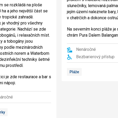
 se rozkládá na ploše
slunečníky, lemovaná palma
 ha a jeho největší část se
jejím území naleznete bary,
v tropické zahradě.
v chatrčích a dokonce ostru
 je vhodný pro všechny
ategorie. Nachází se zde
Na severním konci pláže je
obogánů, i relaxačních míst.
chrám Pura Dalem Balangan
y a tobogány jsou
ny podle mezinárodních
Nenáročné
ostních norem a Waterbom
Bezbarierový přístup
dezinfekční techniky šetrné
ímu prostředí.
Pláže
ici je zde restaurace a bar s
i nápoji.
áročné
rky