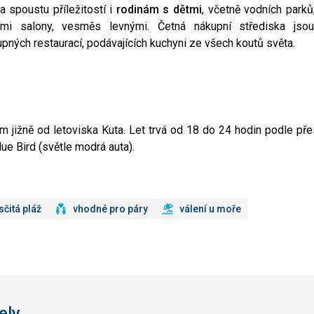
 spoustu příležitostí i
rodinám s dětmi
, včetně vodních parků,
mi salony, vesměs levnými. Četná nákupní střediska jsou
ných restaurací, podávajících kuchyni ze všech koutů světa.
km jižně od letoviska Kuta. Let trvá od 18 do 24 hodin podle pře
lue Bird (světle modrá auta).
sčitá pláž
vhodné pro páry
válení u moře
ely