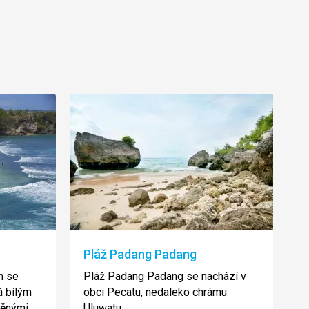
Pláž Padang Padang
h se
Pláž Padang Padang se nachází v
á bílým
obci Pecatu, nedaleko chrámu
věnými
Uluwatu.