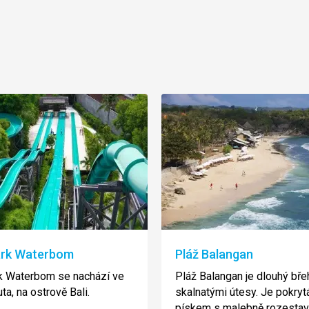
rk Waterbom
Pláž Balangan
k Waterbom se nachází ve
Pláž Balangan je dlouhý bře
ta, na ostrově Bali.
skalnatými útesy. Je pokryt
pískem s malebně rozesta