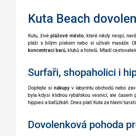
Kuta Beach dovole
Kutu, živé
plážové město
, které nikdy nespí, navš
pláži s bílým pískem nebo si užívali masáže. O
koncentrací barů
, klubů a hotelů. Mladí cestovat
Surfaři, shopaholici i hi
Dopřejte si
nákupy
v labyrintu obchodů nebo zav
byla kdysi klidnou rybářskou vesnicí, ale časem p
hippies a baťůžkáři. Dnes platí Kuta za hlavní turisti
Dovolenková pohoda p