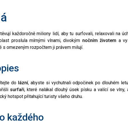
ná
těvují každoročně miliony lidí, aby tu surfovali, relaxovali na ú
blast proslula mírnými vlnami, divokým
nočním životem
a vy
elé s omezeným rozpočtem ji právem milují.
ppies
ítejte do
lázní
, abyste si vychutnali odpočinek po dlouhém letu
řišli
surfaři
, které nalákal dlouhý úsek písku a valící se vlny, 
cký hotspot přitahující turisty všeho druhu.
ro každého