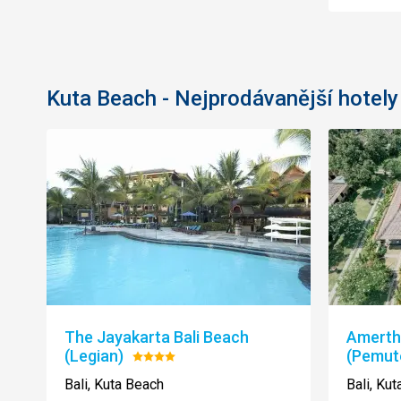
Kuta Beach - Nejprodávanější hotely
The Jayakarta Bali Beach
Amertha
(Legian)
(Pemut
Hodnocení:
4/5
Bali, Kuta Beach
Bali, Ku