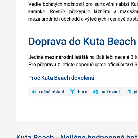
Vedle bohatých možností pro surfování nabízí Kuta
karaoke. Rovněž překypuje lázněmi a masážní
mezinárodních obchodů a výtečných i cenově dostup
Doprava do Kuta Beach
Jediné
mezinárodní letiště
na Bali leží necelé 3 
Pro přepravu z letiště doporučujeme oficiální taxi B
Proč Kuta Beach dovolená
rušná oblast
bary
surfování
pí
Kuta Beach - Nejlépe hodnocené hot