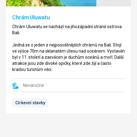
břeh
se
se
nachází
Chrám Uluwatu
skalnatými
v
útesy.
obci
Chrám Uluwatu se nachází na jihozápadní straně ostrova
Je
Pecatu,
Bali.
pokrytá
nedaleko
bílým
chrámu
Jedná se o jeden z nejposvátnějších chrámů na Bali. Stojí
pískem
Uluwatu.
ve výšce 70m na sklanatém útesu nad oceánem. Vystavěn
s
byl v 11. století a zasvěcen je duchům oceánů a moří. Další
malebně
Jedná
atrakce jsou zde divoké opičky, které zde žijí a často
rozestavěnými
se
kradou turistům věci.
slunečníky,
malou,
lemovaná
písčitou
palmami.
pláž
Nenáročné
Na
a
jejím
cesta
Církevní stavby
území
k
naleznete
ní
bary,
vede
kavárny
soutěskou,
v
ve
chatrčích
které