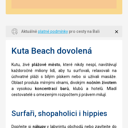
Zavří
Aktuálně
platné podmínky
pro cesty na Bali
Kuta Beach dovolená
Kutu, živé
plážové město
, které nikdy nespí, navštěvují
každoročně miliony lidí, aby tu surfovali, relaxovali na
úchvatné pláži s bílým pískem nebo si užívali masáže.
Oblast proslula mírnými vlnami, divokým
nočním životem
a vysokou
koncentrací barů
, klubů a hotelů. Mladí
cestovatelé s omezeným rozpočtem ji právem milují.
Surfaři, shopaholici i hippies
Dopřejte si
nákupy
v labyrintu obchodů nebo zavítejte do