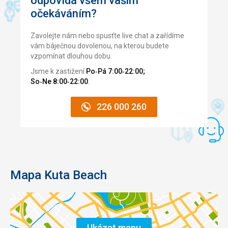
odpovídá všem vašim
bary jsou nepoměrně dražší, než restaurace v blízkém
očekáváním?
okolí hotelu.
Zavolejte nám nebo spusťte live chat a zařídíme
vám báječnou dovolenou, na kterou budete
vzpomínat dlouhou dobu.
Jsme k zastižení
Po‑Pá 7:00‑22:00;
So‑Ne 8:00‑22:00
.
226 000 260
Mapa Kuta Beach
Ukázat mapu