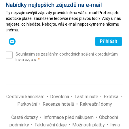
Nabídky nejlepších zájezdů na e-mail
Ty nejzajímavější zájezdy pravidelně na váš e-mail! Preferujete
exotické pláže, zasněžené ledovce nebo plavbu lodí? Vždy u nás
najdete, co hledáte. Nebojte, váš e-mail neposkytneme nikomu
jinému.
Zadejte
Přihlásit
svůj
e-
Souhlasím se zasíláním obchodních sdělení k produktům
mail
(povinné)
Invia.cz, a.s.
*
(povinné)
*
Cestovní kanceláře
Dovolená
Last minute
Exotika
Parkování
Recenze hotelů
Rekreační domy
Časté dotazy
Informace před nákupem
Obchodní
podmínky
Fakturační údaje
Možnosti platby
Invia