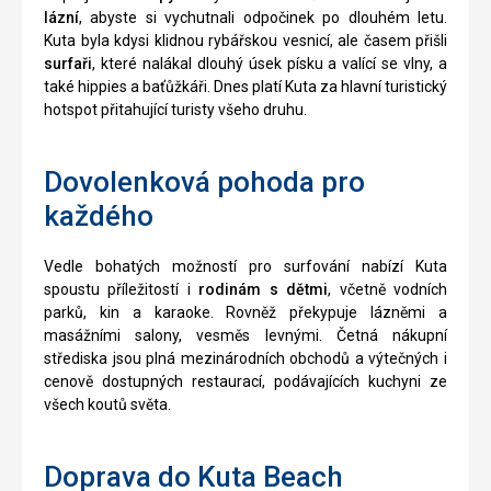
lázní
, abyste si vychutnali odpočinek po dlouhém letu.
Kuta byla kdysi klidnou rybářskou vesnicí, ale časem přišli
surfaři
, které nalákal dlouhý úsek písku a valící se vlny, a
také hippies a baťůžkáři. Dnes platí Kuta za hlavní turistický
hotspot přitahující turisty všeho druhu.
Dovolenková pohoda pro
každého
Vedle bohatých možností pro surfování nabízí Kuta
spoustu příležitostí i
rodinám s dětmi
, včetně vodních
parků, kin a karaoke. Rovněž překypuje lázněmi a
masážními salony, vesměs levnými. Četná nákupní
střediska jsou plná mezinárodních obchodů a výtečných i
cenově dostupných restaurací, podávajících kuchyni ze
všech koutů světa.
Doprava do Kuta Beach