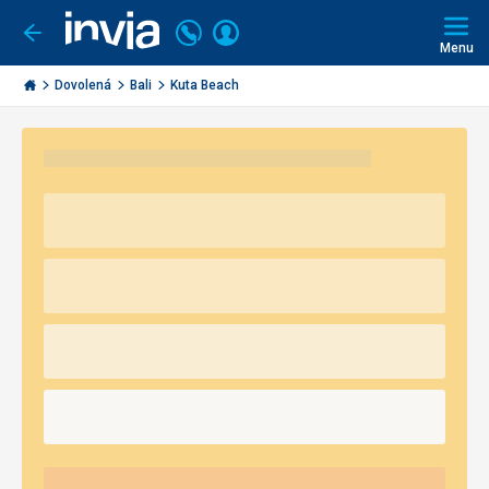
Volejte
Přihlásit
Jít
zpět
226
Menu
se
000
Invia.cz
290
Dovolená
Bali
Kuta Beach