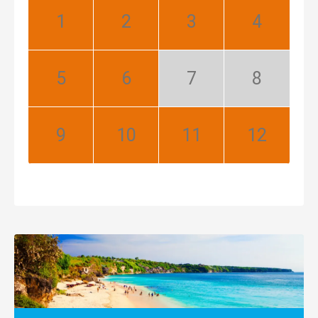
Leden:
Únor:
Březen:
Duben:
Nejlepší
Nejlepší
Nejlepší
Nejlepší
Květen:
Červen:
Červenec:
Srpen:
Nejlepší
Nejlepší
Mimosezóna
Mimosezóna
Září:
Říjen:
Listopad:
Prosinec:
Nejlepší
Nejlepší
Nejlepší
Nejlepší