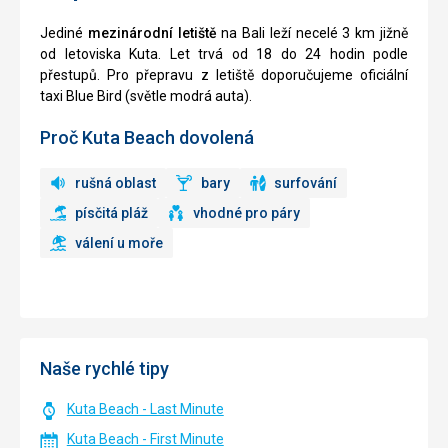
Jediné
mezinárodní letiště
na Bali leží necelé 3 km jižně
od letoviska Kuta. Let trvá od 18 do 24 hodin podle
přestupů. Pro přepravu z letiště doporučujeme oficiální
taxi Blue Bird (světle modrá auta).
Proč Kuta Beach dovolená
rušná oblast
bary
surfování
písčitá pláž
vhodné pro páry
válení u moře
Naše rychlé tipy
Kuta Beach - Last Minute
Kuta Beach - First Minute