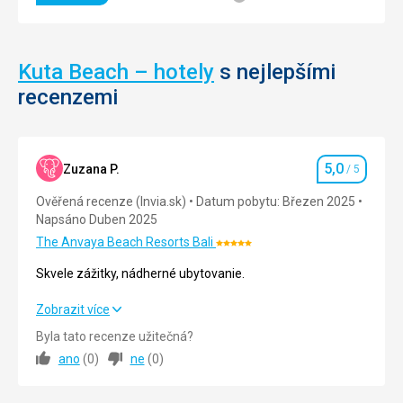
je
plavčík
a
malý
Kuta Beach – hotely
s nejlepšími
stánek
recenzemi
s
drobným
občerstvením.
5,0
Zuzana P.
/ 5
Nenáročné
Hodnocení
Ověřená recenze (Invia.sk)
Datum pobytu: Březen 2025
Napsáno Duben 2025
Pláže
The Anvaya Beach Resorts Bali
Hodnocení:
5/5
Skvele zážitky, nádherné ubytovanie.
Skvele zážitky, nádherné ubytovanie.
Zobrazit více
Byla tato recenze užitečná?
Strava
5,0
/ 5
ano
(
0
)
ne
(
0
)
Ubytování
5,0
/ 5