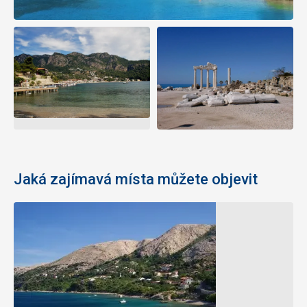
Jaká zajímavá místa můžete objevit
Jeskyně
Vrbnik
Biserujka
Vrbnik
je
Jeskyně
historické
Biserujka
se
středomořské
nachází