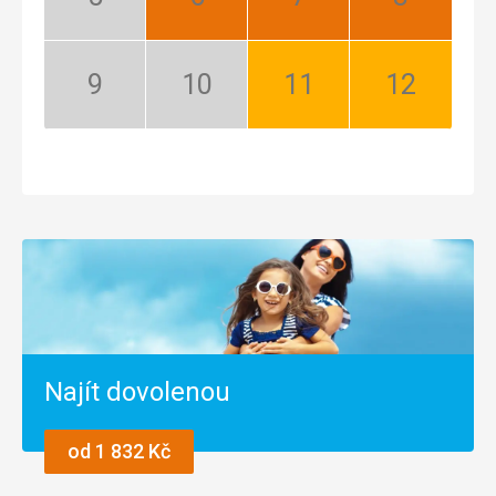
Květen:
Červen:
Červenec:
Srpen:
Mimosezóna
Nejlepší
Nejlepší
Nejlepší
Září:
Říjen:
Listopad:
Prosinec:
Mimosezóna
Mimosezóna
Dobrá
Dobrá
Najít dovolenou
od 1 832 Kč