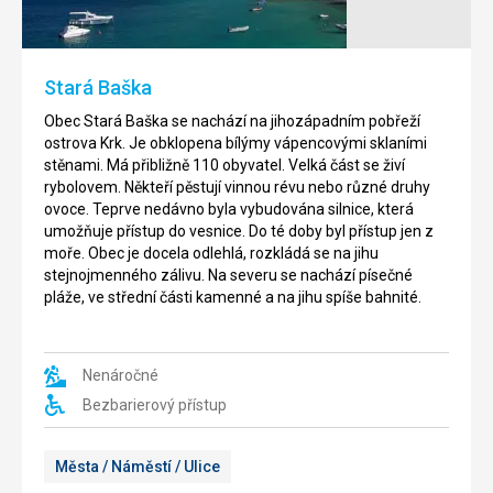
městečko
na
na
ostrově
pobřeží
Krk
Stará Baška
ostrova
300m
Krk.
severo
-
Obec Stará Baška se nachází na jihozápadním pobřeží
Má
západně
ostrova Krk. Je obklopena bílýmy vápencovými sklaními
asi
od
stěnami. Má přibližně 110 obyvatel. Velká část se živí
1100
obce
rybolovem. Někteří pěstují vinnou révu nebo různé druhy
stálých
Rudine
.
ovoce. Teprve nedávno byla vybudována silnice, která
obyvatel.
Jeskyně
umožňuje přístup do vesnice. Do té doby byl přístup jen z
Bylo
je
moře. Obec je docela odlehlá, rozkládá se na jihu
postaveno
upravena
stejnojmenného zálivu. Na severu se nachází písečné
na
pro
pláže, ve střední části kamenné a na jihu spíše bahnité.
skalním
turisty
,
útesu
a
vysokém
nabízí
48
množství
Nenáročné
metrů.
jeskynních
Bezbarierový přístup
Ve
dekorací
Vrbniku
-
a
stalagmity
Města / Náměstí / Ulice
jeho
a