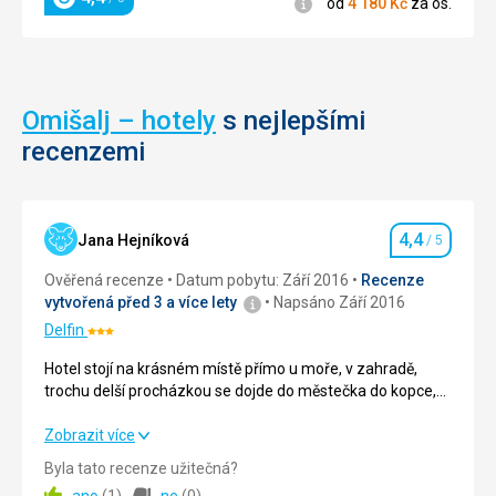
Informace
Potovošće.
od
4 180
Kč
za os.
Hodnocení
Ve
městě
se
nachází
spousta
Omišalj – hotely
s nejlepšími
restaurací,
recenzemi
obchodů,
stánků,
vinoték
atd.
4,4
Jana Hejníková
/ 5
V okolí
Hodnocení
Vrbniku
Ověřená recenze
Datum pobytu: Září 2016
Recenze
se
vytvořená před 3 a více lety
Napsáno Září 2016
pěstuje
Delfin
vinná
Hodnocení:
réva,
3/5
Hotel stojí na krásném místě přímo u moře, v zahradě,
především
trochu delší procházkou se dojde do městečka do kopce,
odrůda
ale vůbec to nevadí,je to příjemný výlet.
vynikajícího
Hotel stojí na krásném místě přímo u moře, v zahradě,
Zobrazit více
bílého
trochu delší procházkou se dojde do městečka do kopce,
vína
Byla tato recenze užitečná?
ale vůbec to nevadí,je to příjemný výlet.
Žlahtina,