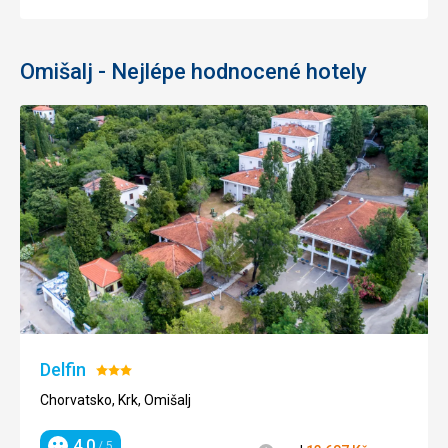
Omišalj - Nejlépe hodnocené hotely
Delfin
Hodnocení:
3/5
Chorvatsko, Krk, Omišalj
4,0
/ 5