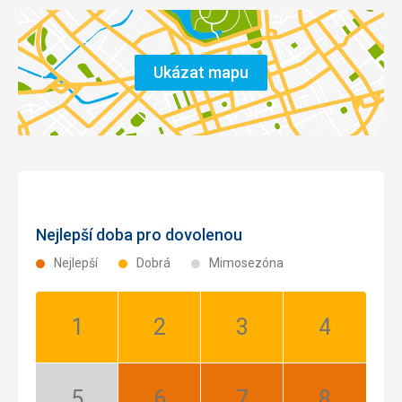
Strava velmi chutná, dostatek. Bez připomínek. Čistota.
Ubytování
Velmi dobré, čisté, klidné- není co dodat.
Ukázat mapu
Služby
Bez problémů.
Nejlepší doba pro dovolenou
Nejlepší
Dobrá
Mimosezóna
Leden:
Únor:
Březen:
Duben:
Dobrá
Dobrá
Dobrá
Dobrá