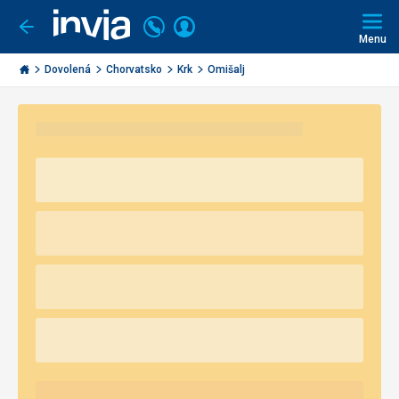
Volejte
Přihlásit
Jít
zpět
226
Menu
se
000
Invia.cz
290
Dovolená
Chorvatsko
Krk
Omišalj