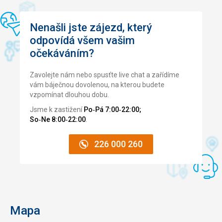
celkově spokojeni jako nenároční turisté.
jen šeptem a programy byly velmi omezené. Máme
zkušenosti z hotelu Nymfa v Živogošti, že tam šla i naše
24. Ale to nám tak nevadilo. Odpočinuli jsme si a byli jsme
Nenašli jste zájezd, který
celkově spokojeni jako nenároční turisté.
odpovídá všem vašim
očekáváním?
Strava
5,0
/ 5
Ubytování
5,0
/ 5
Zavolejte nám nebo spusťte live chat a zařídíme
vám báječnou dovolenou, na kterou budete
Okolí
5,0
/ 5
vzpomínat dlouhou dobu.
Jsme k zastižení
Po‑Pá 7:00‑22:00;
Služby
5,0
/ 5
So‑Ne 8:00‑22:00
.
Cena
5,0
/ 5
226 000 260
Pláž
Velice čistá. Super vybetonovaná a přístup do moře
pomoci schůdek jako do bazénu. Poblíž háj, kdo nechtěl
být na sluníčku. Výborné. Osvětlená večer a pěkné
procházky.
Mapa
Strava