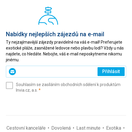
Nabídky nejlepších zájezdů na e-mail
Ty nejzajímavější zájezdy pravidelně na váš e-mail! Preferujete
exotické pláže, zasněžené ledovce nebo plavbu lodí? Vždy u nás
najdete, co hledáte. Nebojte, váš e-mail neposkytneme nikomu
jinému.
Zadejte
Přihlásit
svůj
e-
Souhlasím se zasíláním obchodních sdělení k produktům
mail
(povinné)
Invia.cz, a.s.
*
(povinné)
*
Cestovní kanceláře
Dovolená
Last minute
Exotika