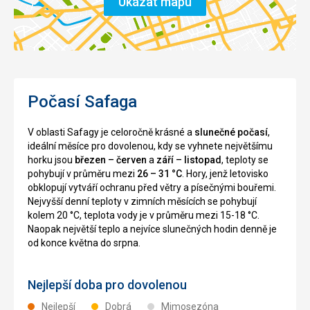
Ukázat mapu
z nápojového lístku, tak vám připraví i nápoj dle vašeho
přání. Ať už alkoholický, nealkoholický, čí teplý. Také jsem
se zmínila, že zatím nebyl v nabídce červený meloun, ač je
právě sezona. A neuvěříte mi, že k večeři bylo co? Ano,
meloun.
Bohužel stres přivezený z Evropy se projevil a já jsem
musela navštívit lékaře. Mnoho cestovatelů se tohoto
Počasí Safaga
setkání přímo bojí, proto je zde trošku více zmíním.
Nemusíte mít strach. V hotelu je i Klinika. Lékař se sekurity
přišly přímo do mého pokoje, jelikož taková jsou pravidla a
V oblasti Safagy je celoročně krásné a
slunečné počasí
,
navíc to bylo i mimo pracovní hodiny kliniky. Dostala jsem
ideální měsíce pro dovolenou, kdy se vyhnete největšímu
injekci a odpoledne ještě infuzi. A teď se ukázalo, jak moc
horku jsou
březen – červen
a
září – listopad
, teploty se
jsou všichni zaměstnanci všímaví. Číšník Safwat mi hned
pohybují v průměru mezi
26 – 31 °C
. Hory, jenž letovisko
přinesl čaj.
obklopují vytváří ochranu před větry a písečnými bouřemi.
Nejvyšší denní teploty v zimních měsících se pohybují
kolem 20 °C, teplota vody je v průměru mezi 15-18 °C.
Naopak největší teplo a nejvíce slunečných hodin denně je
od konce května do srpna.
Nejlepší doba pro dovolenou
Nejlepší
Dobrá
Mimosezóna