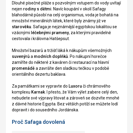
Dlouhé písečné pláže s pozvolným vstupem do vody uvítají
nejen
rodiny s dětmi
. Navíc koupání v okolí Safagy
blahodárně působí na celý organismus, voda je bohatá na
množství minerálních látek, které byly známy již ve
starověku
. Safaga je nejznámější egyptskou lokalitou se
vzácnými
léčebnými prameny
, za kterými pravidelně
cestovala i královna Hatšepsut.
Množství bazarů a tržišť láká k nákupům všemožných
suvenýrů
a
modních doplňků
. Po nákupní horečce
zamíříte do některé z kaváren či restaurací na hlavní
promenádě
a završíte den sladkou tečkou v podobě
orientálního dezertu baklava.
Za památkami se vypravte do
Luxoru
či chrámového
komplexu
Karnak
. I přesto, že Vám výlet zabere celý den,
nebudete své výpravy litovat a zároveň se dozvíte mnohé
z dávné historie Egypta. Bez větších potíží se můžete lodí
dopravit i do sousedního Jordánska.
Proč Safaga dovolená