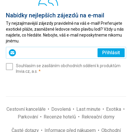
Nabídky nejlepších zájezdů na e-mail
Ty nejzajímavější zájezdy pravidelně na váš e-mail! Preferujete
exotické pláže, zasněžené ledovce nebo plavbu lodí? Vždy u nás
najdete, co hledáte. Nebojte, váš e-mail neposkytneme nikomu
jinému.
Zadejte
Přihlásit
svůj
e-
Souhlasím se zasíláním obchodních sdělení k produktům
mail
(povinné)
Invia.cz, a.s.
*
(povinné)
*
Cestovní kanceláře
Dovolená
Last minute
Exotika
Parkování
Recenze hotelů
Rekreační domy
Časté dotazy
Informace před nákupem
Obchodní