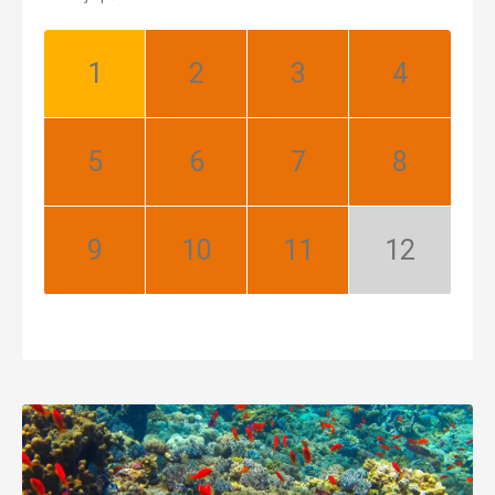
Leden:
Únor:
Březen:
Duben:
Dobrá
Nejlepší
Nejlepší
Nejlepší
Květen:
Červen:
Červenec:
Srpen:
Nejlepší
Nejlepší
Nejlepší
Nejlepší
Září:
Říjen:
Listopad:
Prosinec:
Nejlepší
Nejlepší
Nejlepší
Mimosezóna