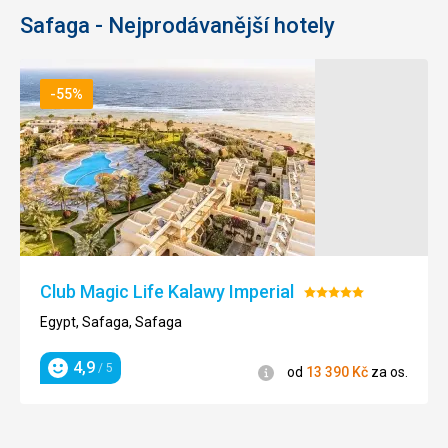
Safaga - Nejprodávanější hotely
-55%
Club Magic Life Kalawy Imperial
Hodnocení:
5/5
Egypt, Safaga, Safaga
4,9
/ 5
Informace
od
13 390
Kč
za os.
Hodnocení