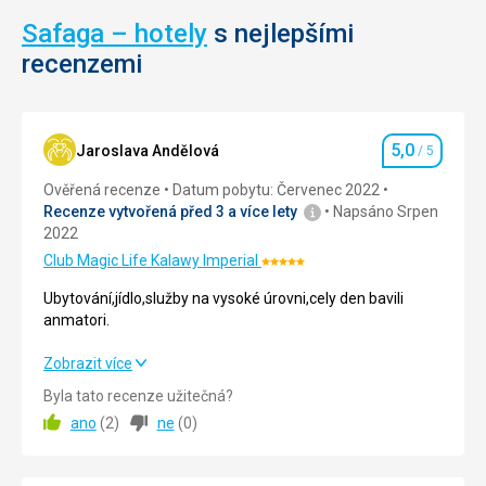
Safaga – hotely
s nejlepšími
recenzemi
5,0
Jaroslava Andělová
/ 5
Hodnocení
Ověřená recenze
Datum pobytu: Červenec 2022
Recenze vytvořená před 3 a více lety
Napsáno Srpen
2022
Club Magic Life Kalawy Imperial
Hodnocení:
5/5
Ubytování,jídlo,služby na vysoké úrovni,cely den bavili
anmatori.
Ubytování,jídlo,služby na vysoké úrovni,cely den bavili
Zobrazit více
anmatori.
Byla tato recenze užitečná?
ano
(
2
)
ne
(
0
)
Strava
5,0
/ 5
Ubytování
5,0
/ 5