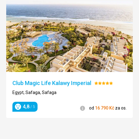
Club Magic Life Kalawy Imperial
Hodnocení:
5/5
Egypt, Safaga, Safaga
4,8
/ 5
Informace
od
16 790
Kč
za os.
Hodnocení