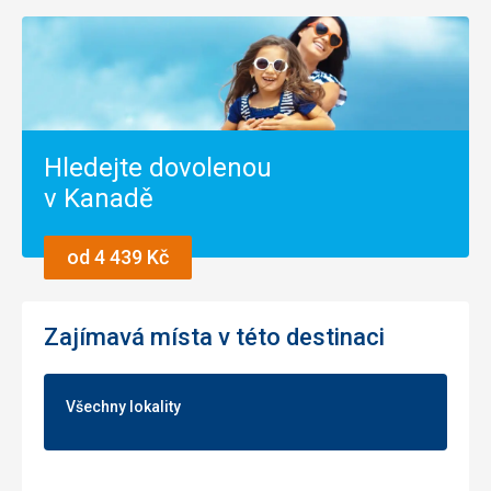
Hledejte dovolenou
v Kanadě
od 4 439 Kč
Zajímavá místa v této destinaci
Všechny lokality