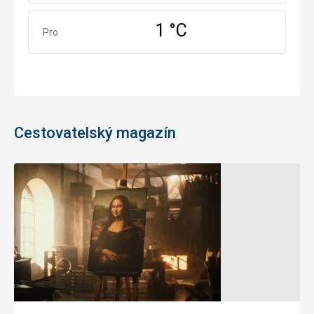
1 °C
Prosinec
Pro
Cestovatelský magazín