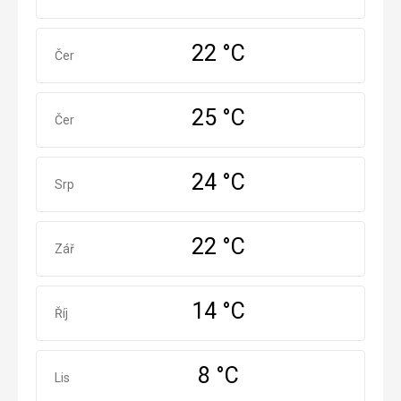
22 °C
Červen
Čer
25 °C
Červenec
Čer
24 °C
Srpen
Srp
22 °C
Září
Zář
14 °C
Říjen
Říj
8 °C
Listopad
Lis