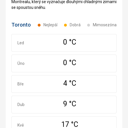
Montrealu, který se vyznačuje dlouhými chladnými zimami
se spoustou sněhu.
Toronto
Nejlepší
Dobrá
Mimosezóna
0 °C
Leden
Led
0 °C
Únor
Úno
4 °C
Březen
Bře
9 °C
Duben
Dub
17 °C
Květen
Kvě