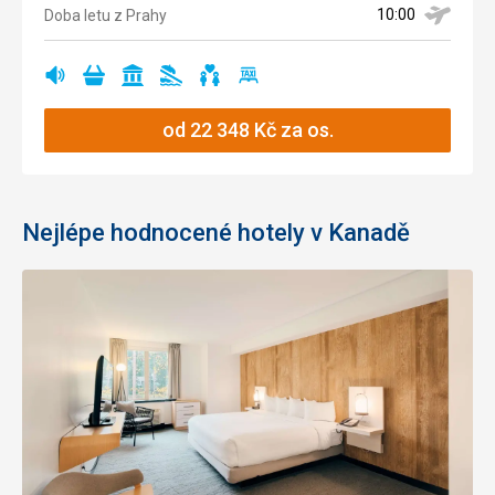
10:00
Doba letu z Prahy
rušná
nákupy
památky
žádná
vhodné
cestování
Ano
Ano
Ano
Ano
Ano
Ano
oblast
pláž
pro
taxíkem
páry
od
22 348
Kč
za os.
Nejlépe hodnocené hotely v Kanadě