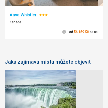
Aava Whistler
Hodnocení:
3/5
Kanada
Informace
od
56 189
Kč
za os.
Jaká zajímavá místa můžete objevit