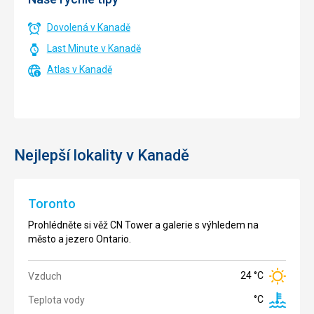
Dovolená v Kanadě
Last Minute v Kanadě
Atlas v Kanadě
Nejlepší lokality v Kanadě
Toronto
Prohlédněte si věž CN Tower a galerie s výhledem na
město a jezero Ontario.
24 °C
Vzduch
°C
Teplota vody