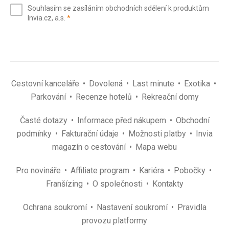
e-
Souhlasím se zasíláním obchodních sdělení k produktům
mail
(povinné)
Invia.cz, a.s.
*
(povinné)
*
Cestovní kanceláře
Dovolená
Last minute
Exotika
Parkování
Recenze hotelů
Rekreační domy
Časté dotazy
Informace před nákupem
Obchodní
podmínky
Fakturační údaje
Možnosti platby
Invia
magazín o cestování
Mapa webu
Pro novináře
Affiliate program
Kariéra
Pobočky
Franšízing
O společnosti
Kontakty
Ochrana soukromí
Nastavení soukromí
Pravidla
provozu platformy