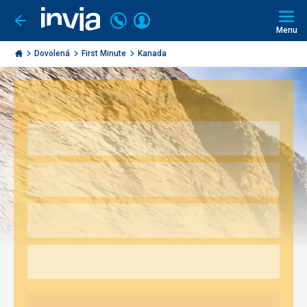
Volejte
Přihlásit
Jít
zpět
226
Menu
se
000
Invia.cz
290
Dovolená
First Minute
Kanada