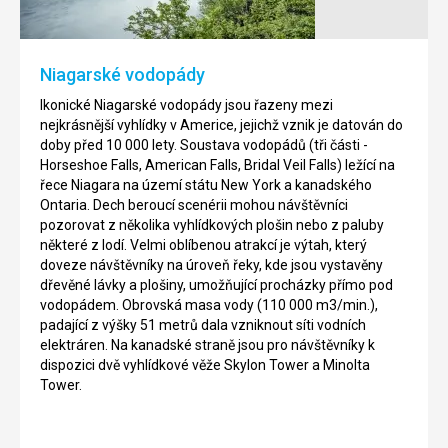
Niagarské vodopády
Ikonické Niagarské vodopády jsou řazeny mezi
nejkrásnější vyhlídky v Americe, jejichž vznik je datován do
doby před 10 000 lety. Soustava vodopádů (tři části -
Horseshoe Falls, American Falls, Bridal Veil Falls) ležící na
řece Niagara na území státu New York a kanadského
Ontaria. Dech beroucí scenérii mohou návštěvníci
pozorovat z několika vyhlídkových plošin nebo z paluby
některé z lodí. Velmi oblíbenou atrakcí je výtah, který
doveze návštěvníky na úroveň řeky, kde jsou vystavěny
dřevěné lávky a plošiny, umožňující procházky přímo pod
vodopádem. Obrovská masa vody (110 000 m3/min.),
padající z výšky 51 metrů dala vzniknout síti vodních
elektráren. Na kanadské straně jsou pro návštěvníky k
dispozici dvě vyhlídkové věže Skylon Tower a Minolta
Tower.