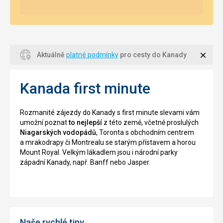
Zavří
Aktuálně
platné podmínky
pro cesty do Kanady
Kanada first minute
Rozmanité zájezdy do Kanady s first minute slevami vám
umožní poznat
to nejlepší
z této země, včetně proslulých
Niagarských vodopádů
, Toronta s obchodním centrem
a mrakodrapy či Montrealu se starým přístavem a horou
Mount Royal. Velkým lákadlem jsou i národní parky
západní Kanady, např. Banff nebo Jasper.
Naše rychlé tipy