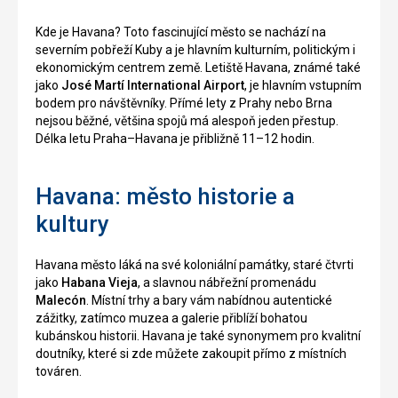
Kde je Havana? Toto fascinující město se nachází na
severním pobřeží Kuby a je hlavním kulturním, politickým i
ekonomickým centrem země. Letiště Havana, známé také
jako
José Martí International Airport
, je hlavním vstupním
bodem pro návštěvníky. Přímé lety z Prahy nebo Brna
nejsou běžné, většina spojů má alespoň jeden přestup.
Délka letu Praha–Havana je přibližně 11–12 hodin.
Havana: město historie a
kultury
Havana město láká na své koloniální památky, staré čtvrti
jako
Habana Vieja
, a slavnou nábřežní promenádu
Malecón
. Místní trhy a bary vám nabídnou autentické
zážitky, zatímco muzea a galerie přiblíží bohatou
kubánskou historii. Havana je také synonymem pro kvalitní
doutníky, které si zde můžete zakoupit přímo z místních
továren.