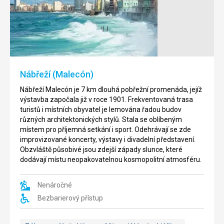
de
San
la
Francisco
Real
de
Fuerza
Asís
Na
Malebné
nábřeží
historické
Nábřeží (Malecón)
Plaza
náměstí
de
Plaza
Nábřeží Malecón je 7 km dlouhá pobřežní promenáda, jejíž
Armas
de
výstavba započala již v roce 1901. Frekventovaná trasa
v
San
turistů i místních obyvatel je lemována řadou budov
Havaně
Francisco
různých architektonických stylů. Stala se oblíbeným
se
de
místem pro příjemná setkání i sport. Odehrávají se zde
nachází
Asís
improvizované koncerty, výstavy i divadelní představení.
jedna
je
Obzvláště působivé jsou zdejší západy slunce, které
z
situováno
dodávají místu neopakovatelnou kosmopolitní atmosféru.
nejstarších
ve
pevností
staré
Nenáročné
v
části
Americe
metropole
Bezbarierový přístup
-
Havana,
Pevnost
v