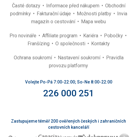
Nenáročné
Časté dotazy
Informace před nákupem
Obchodní
podmínky
Fakturační údaje
Možnosti platby
Invia
Historické
magazín o cestování
Mapa webu
stavby
Muzea
Pro novináře
Affiliate program
Kariéra
Pobočky
/
Franšízing
O společnosti
Kontakty
galerie
Ochrana soukromí
Nastavení soukromí
Pravidla
provozu platformy
Volejte Po-Pá 7:00-22:00; So-Ne 8:00-22:00
226 000 251
Zastupujeme téměř 200 ověřených českých i zahraničních
cestovních kanceláří