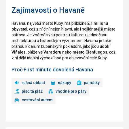
Zajímavosti o Havaně
Havana, největší město Kuby, má přibližně
2,1 milionu
obyvatel
, což z ní činí nejen hlavní, ale i nejlidnatější město
ostrova. Je známá svou pestrou kulturou, jedinečnou
architekturou a historickým významem. Havana je také
bránou k dalším kubánským pokladům, jako jsou
údolí
Viñales, pláže ve Varaderu nebo město Cienfuegos
, což
z ní dělá ideální výchozí bod pro objevování celé Kuby.
Proč First minute dovolená Havana
rušná oblast
nákupy
památky
písčitá pláž
vhodné pro páry
cestování autem