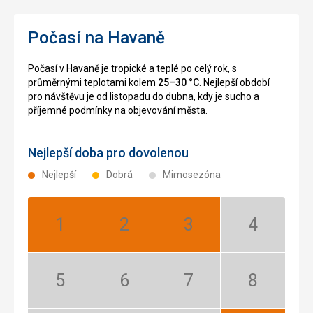
a
byla
Národní
dokončena
Počasí na Havaně
knihovny
v
od
roce
roku
1990
Počasí v Havaně je tropické a teplé po celý rok, s
1938
a
průměrnými teplotami kolem
25–30 °C
. Nejlepší období
až
je
pro návštěvu je od listopadu do dubna, kdy je sucho a
do
zajímavé
příjemné podmínky na objevování města.
roku
zejména
1957,
díky
kdy
nepravidelně
Nejlepší doba pro dovolenou
byli
osazenému
oba
dláždění
Nejlepší
Dobrá
Mimosezóna
přemístěni
z
do
bílého
účelové
mramoru,
knihovny
kostelu
Leden:
Únor:
Březen:
Duben:
v
a
Nejlepší
Nejlepší
Nejlepší
Mimosezóna
Plaza
klášteru
de
San
la
Francisco
Květen:
Červen:
Červenec:
Srpen:
Revolución
de
Mimosezóna
Mimosezóna
Mimosezóna
Mimosezóna