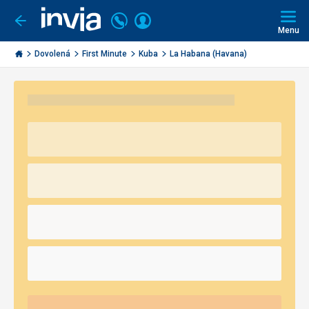
Volejte
Přihlásit
Jít
zpět
226
Menu
se
000
Invia.cz
290
Dovolená
First Minute
Kuba
La Habana (Havana)