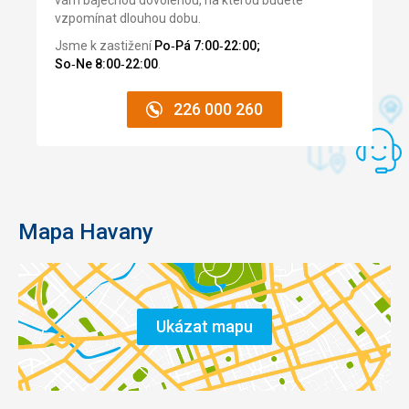
vám báječnou dovolenou, na kterou budete
roku
postaven
vzpomínat dlouhou dobu.
1982
monumentální
Jsme k zastižení
Po‑Pá 7:00‑22:00;
je
kostel
So‑Ne 8:00‑22:00
.
stavba
a
zapsána
s
na
ohledem
226 000 260
seznamu
na
světového
místní
kulturního
mnichy
dědictví
bylo
UNESCO.
tržiště
Pevnost
přestěhováno
Mapa Havany
byla
do
domovem
vzdálenější
Národního
části
archivu
města.
a
Náměstí
Ukázat mapu
Národní
prošlo
knihovny.
v
z
rozsáhlou
roku
rekonstrukcí,
1899
která