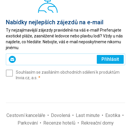
současnosti.
Jedna
z
expozic
Nabídky nejlepších zájezdů na e-mail
popisuje
Ty nejzajímavější zájezdy pravidelně na váš e-mail! Preferujete
život
exotické pláže, zasněžené ledovce nebo plavbu lodí? Vždy u nás
na
najdete, co hledáte. Nebojte, váš e-mail neposkytneme nikomu
palubě
jinému.
lodi
z
Zadejte
Přihlásit
18.
svůj
století.
e-
Z
Souhlasím se zasíláním obchodních sdělení k produktům
mail
pevnosti
(povinné)
Invia.cz, a.s.
*
(povinné)
*
je
krásný
panoramatický
výhled
do
okolí.
Cestovní kanceláře
Dovolená
Last minute
Exotika
Parkování
Recenze hotelů
Rekreační domy