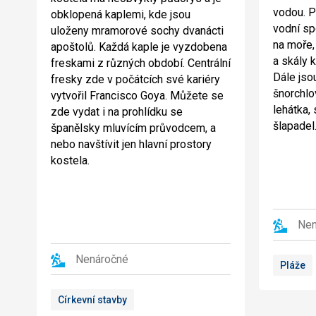
vodou. P
obklopená kaplemi, kde jsou
vodní spo
uloženy mramorové sochy dvanácti
na moře,
apoštolů. Každá kaple je vyzdobena
a skály 
freskami z různých období. Centrální
Dále jso
fresky zde v počátcích své kariéry
šnorchlo
vytvořil Francisco Goya. Můžete se
lehátka,
zde vydat i na prohlídku se
šlapadel
španělsky mluvícím průvodcem, a
nebo navštívit jen hlavní prostory
kostela.
Nen
Nenáročné
Pláže
Církevní stavby