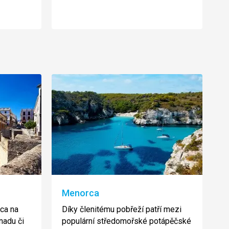
Menorca
nca na
Díky členitému pobřeží patří mezi
nadu či
populární středomořské potápěčské