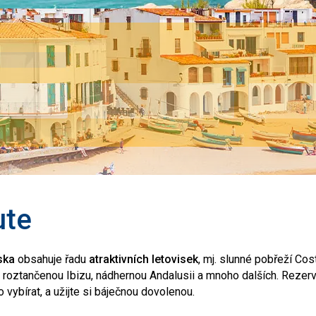
ute
ska
obsahuje řadu
atraktivních letovisek
, mj. slunné pobřeží Cos
 roztančenou Ibizu, nádhernou Andalusii a mnoho dalších. Rezerv
 vybírat, a užijte si báječnou dovolenou.