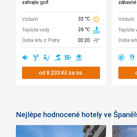
zahrajte golf.
zábavné 
32 °C
Vzduch
Vzduch
26 °C
Teplota vody
Teplota 
02:20
Doba letu z Prahy
Doba let
rušná
bary
golf
písčitá
vhodné
válení
klidná
Ano
Ano
Ano
Ano
Ano
Ano
Ano
A
oblast
pláž
pro
u
oblas
důchodce
moře
od
8 233
Kč
za os.
Nejlépe hodnocené hotely ve Španěl