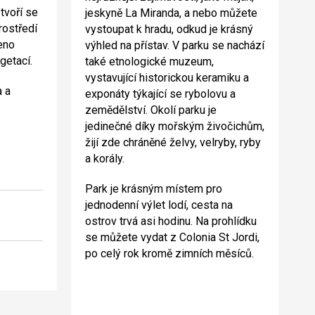
 tvoří se
jeskyně La Miranda, a nebo můžete
rostředí
vystoupat k hradu, odkud je krásný
čeno
výhled na přístav. V parku se nachází
getací.
také etnologické muzeum,
vystavující historickou keramiku a
a a
exponáty týkající se rybolovu a
zemědělství. Okolí parku je
jedinečné díky mořským živočichům,
žijí zde chráněné želvy, velryby, ryby
a korály.
Park je krásným místem pro
jednodenní výlet lodí, cesta na
ostrov trvá asi hodinu. Na prohlídku
se můžete vydat z Colonia St Jordi,
po celý rok kromě zimních měsíců.