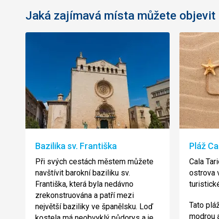
Jaká zajímavá místa můžete objevit
Bazilika sv. Františka
Pláž Ca
Při svých cestách městem můžete
Cala Tar
navštívit barokní baziliku sv.
ostrova
Františka, která byla nedávno
turistick
zrekonstruována a patří mezi
Tato plá
největší baziliky ve španělsku. Loď
modrou 
kostela má neobvyklý půdorys a je