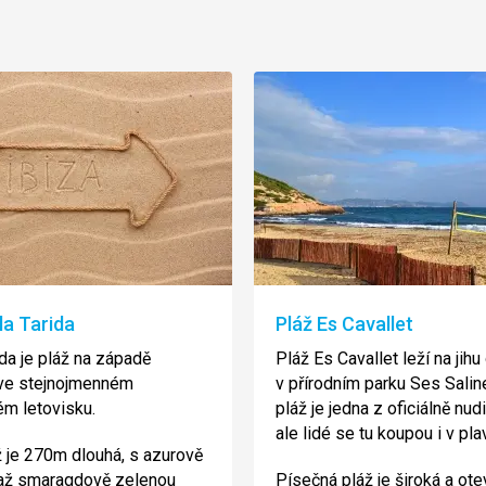
la Tarida
Pláž Es Cavallet
ida je pláž na západě
Pláž Es Cavallet leží na jihu
 ve stejnojmenném
v přírodním parku Ses Salin
ém letovisku.
pláž je jedna z oficiálně nud
ale lidé se tu koupou i v pl
ž je 270m dlouhá, s azurově
až smaragdově zelenou
Písečná pláž je široká a ote