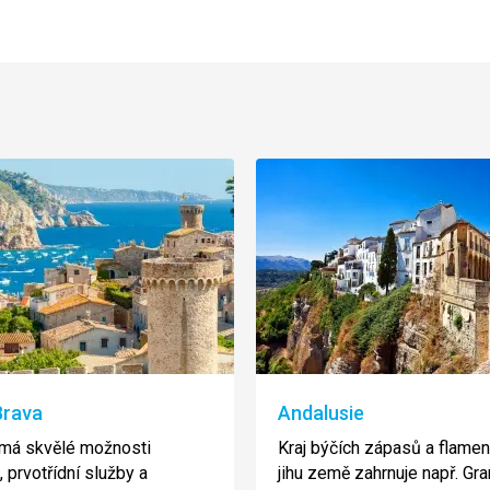
Brava
Andalusie
 má skvělé možnosti
Kraj býčích zápasů a flame
 prvotřídní služby a
jihu země zahrnuje např. Gra