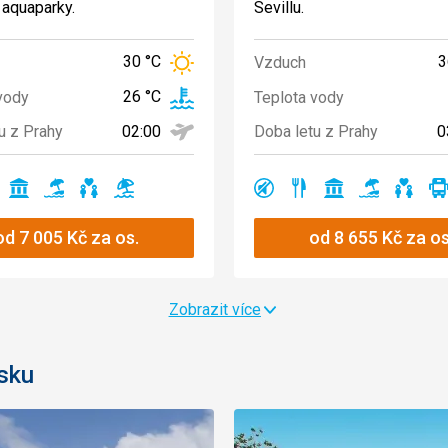
aquaparky.
Sevillu.
30 °C
3
Vzduch
26 °C
vody
Teplota vody
02:00
0
u z Prahy
Doba letu z Prahy
restaurace
památky
písčitá
vhodné
válení
klidná
restaurace
památky
písčitá
vhod
no
Ano
Ano
Ano
Ano
Ano
Ano
Ano
Ano
Ano
A
t
pláž
pro
u
oblast
pláž
pro
páry
moře
páry
od
7 005
Kč
za os.
od
8 655
Kč
za os
Zobrazit více
sku