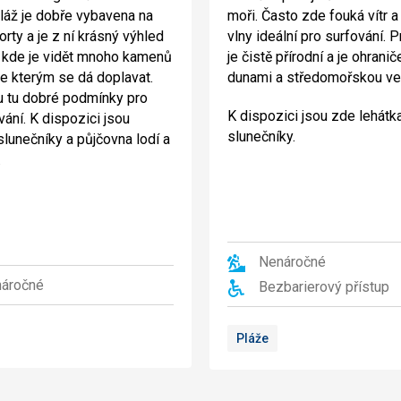
láž je dobře vybavena na
moři. Často zde fouká vítr a
rty a je z ní krásný výhled
vlny ideální pro surfování. P
 kde je vidět mnoho kamenů
je čistě přírodní a je ohrani
ke kterým se dá doplavat.
dunami a středomořskou ve
u tu dobré podmínky pro
K dispozici jsou zde lehátk
vání. K dispozici jsou
slunečníky.
 slunečníky a půjčovna lodí a
.
Nenáročné
áročné
Bezbarierový přístup
Pláže