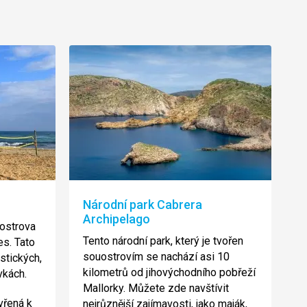
Národní park Cabrera
Archipelago
 ostrova
Tento národní park, který je tvořen
es. Tato
souostrovím se nachází asi 10
istických,
kilometrů od jihovýchodního pobřeží
avkách.
Mallorky. Můžete zde navštívit
vřená k
nejrůznější zajímavosti, jako maják,