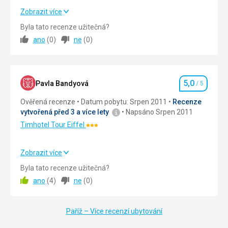
Parky /
Všechno bylo výborně!
Zobrazit více
zahrady /
Byla tato recenze užitečná?
rezervace
Strava
5,0
/ 5
ano
(
0
)
ne
(
0
)
Ubytování
5,0
/ 5
Okolí
5,0
/ 5
5,0
Pavla Bandyová
/ 5
Hodnocení
Služby
5,0
/ 5
Ověřená recenze
Datum pobytu: Srpen 2011
Recenze
vytvořená před 3 a více lety
Napsáno Srpen 2011
Cena
5,0
/ 5
Timhotel Tour Eiffel
Hodnocení:
3/5
Zobrazit více
Strava
5,0
/ 5
Byla tato recenze užitečná?
ano
(
4
)
ne
(
0
)
Cena
5,0
/ 5
Paříž – Více recenzí ubytování
Strava
vynikající snídaně s bohatým výběrem,možnost snídat i na