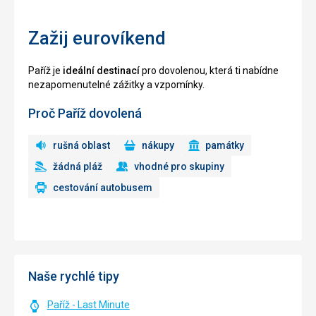
Zažij eurovíkend
Paříž je
ideální destinací
pro dovolenou, která ti nabídne
nezapomenutelné zážitky a vzpomínky.
Proč Paříž dovolená
rušná oblast
nákupy
památky
žádná pláž
vhodné pro skupiny
cestování autobusem
Naše rychlé tipy
Paříž - Last Minute