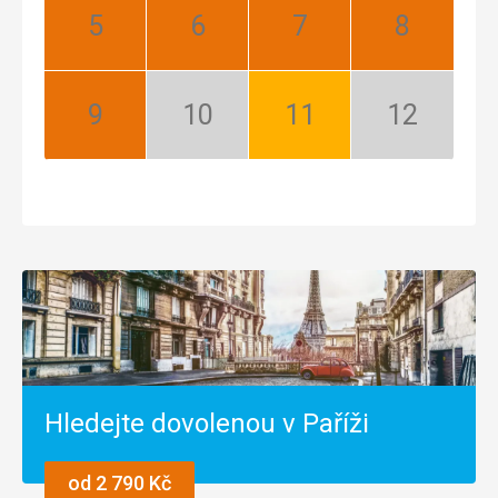
Květen:
Červen:
Červenec:
Srpen:
Nejlepší
Nejlepší
Nejlepší
Nejlepší
Září:
Říjen:
Listopad:
Prosinec:
Nejlepší
Mimosezóna
Dobrá
Mimosezóna
Hledejte dovolenou v Paříži
od 2 790 Kč