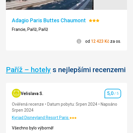
bazén
se
Muzea
širokými
/
Adagio Paris Buttes Chaumont
Hodnocení:
terasami,
galerie
dále
3/5
Francie, Paříž, Paříž
pak
Fontaine
Informace
od
12 423
Kč
za os.
de
Médicics,
dětské
hřiště,
Paříž – hotely
s nejlepšími recenzemi
loutkové
divadlo
a
včelařská
škola.
5,0
Velislava S.
/ 5
Hodnocení
Ověřená recenze
Datum pobytu: Srpen 2024
Napsáno
Nenáročné
Srpen 2024
Bezbarierový
Kyriad Disneyland Resort Paris
Hodnocení:
přístup
3/5
Všechno bylo výborně!