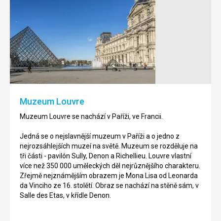
Rodinovo
Lucemburské
muzeum
zahrady
Rodinovo
Lucemburské
muzeum
zahrady
se
se
nachází
nachází
v
v
Paříži,
Paříži,
Muzeum Louvre
ve
ve
Francii
Francii.
Muzeum Louvre se nachází v Paříži, ve Francii.
Jedná
Jedná
Jedná se o nejslavnější muzeum v Paříži a o jedno z
se
se
nejrozsáhlejších muzeí na světě. Muzeum se rozděluje na
o
o
tři části - pavilón Sully, Denon a Richellieu. Louvre vlastní
muzeum,
veřejný
více než 350 000 uměleckých děl nejrůznějšího charakteru.
kde
park
Zřejmě nejznámějším obrazem je Mona Lisa od Leonarda
jsou
v
da Vinciho ze 16. stolětí. Obraz se nachází na stěně sám, v
k
Paříži,
Salle des Etas, v křídle Denon.
vidění
který
především
leží
díla
na