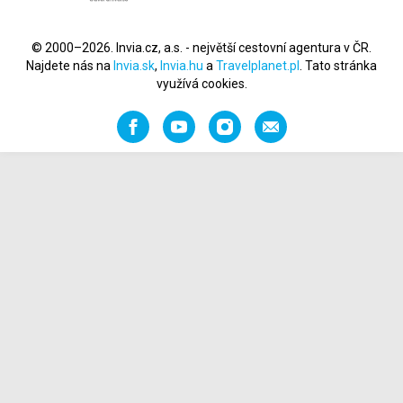
© 2000–2026. Invia.cz, a.s. - největší cestovní agentura v ČR.
Najdete nás na
Invia.sk
,
Invia.hu
a
Travelplanet.pl
. Tato stránka
využívá cookies.
Facebook
YouTube
Instagram
Napište
nám