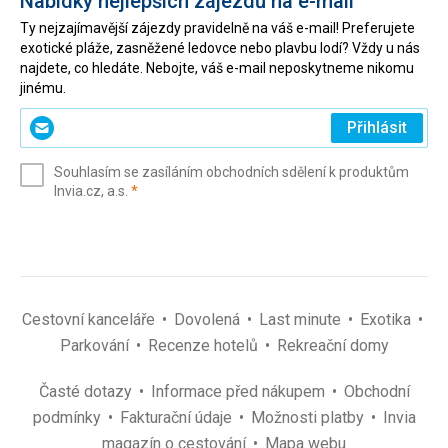
Nabídky nejlepších zájezdů na e-mail
Ty nejzajímavější zájezdy pravidelně na váš e-mail! Preferujete
exotické pláže, zasněžené ledovce nebo plavbu lodí? Vždy u nás
najdete, co hledáte. Nebojte, váš e-mail neposkytneme nikomu
jinému.
Zadejte
Přihlásit
svůj
e-
Souhlasím se zasíláním obchodních sdělení k produktům
mail
(povinné)
Invia.cz, a.s.
*
(povinné)
*
Cestovní kanceláře
Dovolená
Last minute
Exotika
Parkování
Recenze hotelů
Rekreační domy
Časté dotazy
Informace před nákupem
Obchodní
podmínky
Fakturační údaje
Možnosti platby
Invia
magazín o cestování
Mapa webu