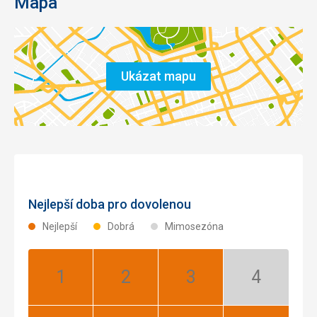
Mapa
Ukázat mapu
Nejlepší doba pro dovolenou
Nejlepší
Dobrá
Mimosezóna
Leden:
Únor:
Březen:
Duben:
Nejlepší
Nejlepší
Nejlepší
Mimosezóna