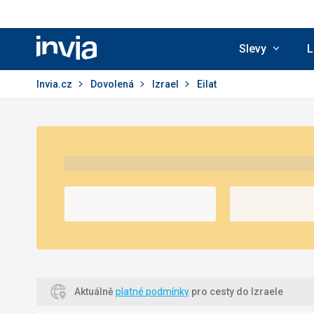
Slevy
L
Invia.cz
Invia.cz
Dovolená
Izrael
Eilat
Aktuálně
platné podmínky
pro cesty do Izraele