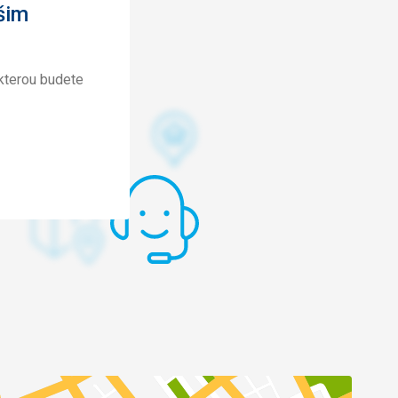
šim
kterou budete