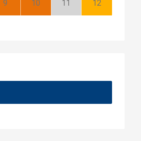
Září:
Říjen:
Listopad:
Prosinec:
Nejlepší
Nejlepší
Mimosezóna
Dobrá