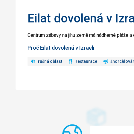
Eilat dovolená v Izra
Centrum zábavy na jihu země má nádherné pláže a 
Proč Eilat dovolená v Izraeli
rušná oblast
restaurace
šnorchlová