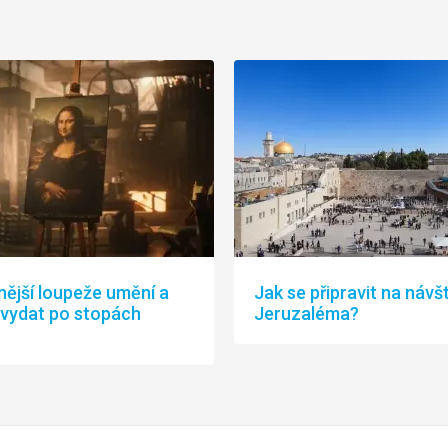
nější loupeže umění a
Jak se připravit na návš
 vydat po stopách
Jeruzaléma?