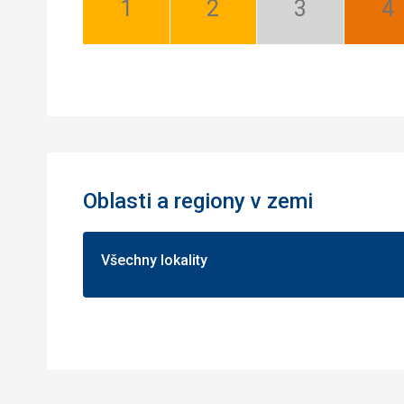
Leden:
Únor:
Březen:
Du
Dobrá
Dobrá
Mimosezóna
Ne
Oblasti a regiony v zemi
Všechny lokality