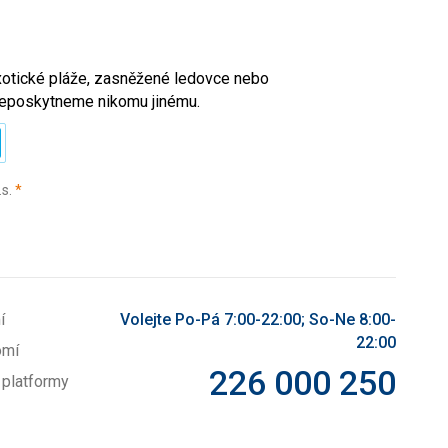
exotické pláže, zasněžené ledovce nebo
l neposkytneme nikomu jinému.
(povinné)
.s.
*
í
Volejte Po-Pá 7:00-22:00; So-Ne 8:00-
22:00
omí
226 000 250
 platformy