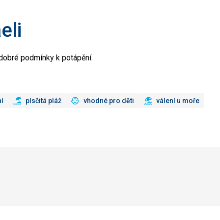
eli
dobré podmínky k potápění.
ní
písčitá pláž
vhodné pro děti
válení u moře