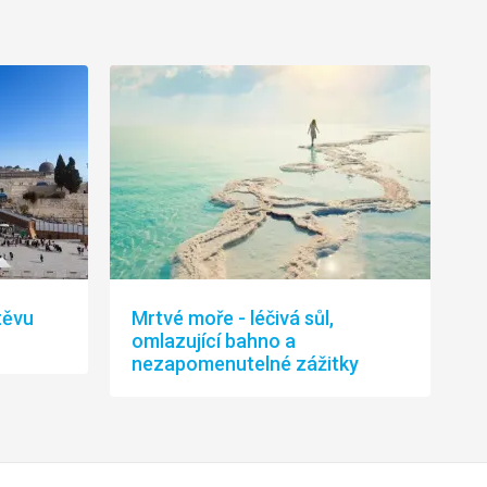
těvu
Mrtvé moře - léčivá sůl,
omlazující bahno a
nezapomenutelné zážitky