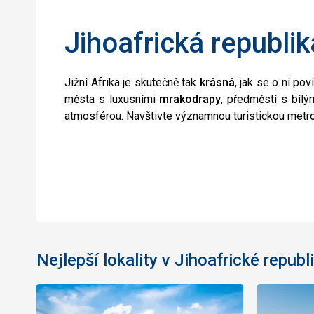
Jihoafrická republi
Jižní Afrika je skutečně tak
krásná
, jak se o ní po
města s luxusními
mrakodrapy
, předměstí s bíl
atmosférou. Navštivte významnou turistickou metr
Nejlepší lokality v Jihoafrické republ