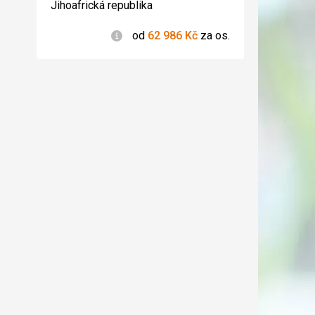
4/5
Jihoafrická republika
Informace
od
62 986
Kč
za os.