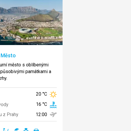
 Město
turní město s oblíbenými
 působivými památkami a
rhy.
20 °C
16 °C
vody
12:00
u z Prahy
noční
golf
písčitá
vhodné
cestování