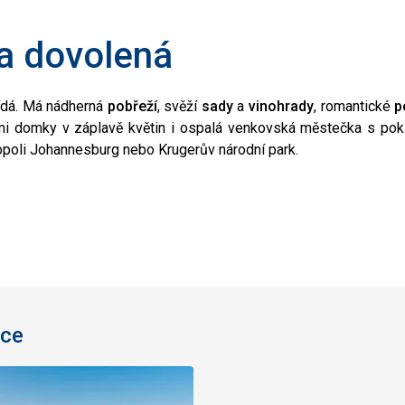
ka dovolená
vídá. Má nádherná
pobřeží
, svěží
sady
a
vinohrady
, romantické
p
ými domky v záplavě květin i ospalá venkovská městečka s pok
opoli Johannesburg nebo Krugerův národní park.
ice