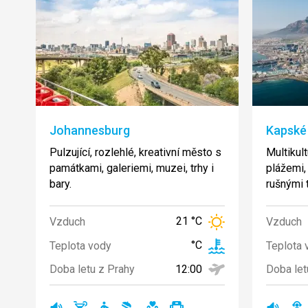
Johannesburg
Kapské
Pulzující, rozlehlé, kreativní město s
Multikul
památkami, galeriemi, muzei, trhy i
plážemi,
bary.
rušnými t
21 °C
Vzduch
Vzduch
°C
Teplota vody
Teplota 
12:00
Doba letu z Prahy
Doba let
rušná
bary
turistika
žádná
vhodné
cestování
rušná