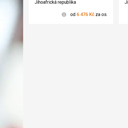
4/5
Jihoafrická republika
J
Informace
od
6 476
Kč
za os.