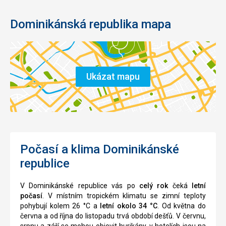
Dominikánská republika mapa
Ukázat mapu
Počasí a klima Dominikánské
republice
V Dominikánské republice vás po
celý rok
čeká
letní
počasí
. V místním tropickém klimatu se zimní teploty
pohybují kolem 26 °C a
letní okolo 34 °C
. Od května do
června a od října do listopadu trvá období dešťů. V červnu,
srpnu a září se mohou objevit hurikány, v hotelích jsou na