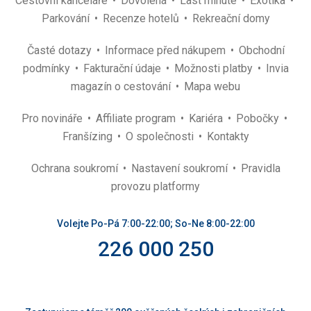
Cestovní kanceláře
Dovolená
Last minute
Exotika
Parkování
Recenze hotelů
Rekreační domy
Časté dotazy
Informace před nákupem
Obchodní
podmínky
Fakturační údaje
Možnosti platby
Invia
magazín o cestování
Mapa webu
Pro novináře
Affiliate program
Kariéra
Pobočky
Franšízing
O společnosti
Kontakty
Ochrana soukromí
Nastavení soukromí
Pravidla
provozu platformy
Volejte Po-Pá 7:00-22:00; So-Ne 8:00-22:00
226 000 250