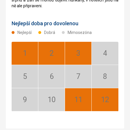
ně ale připraveni.
Nejlepší doba pro dovolenou
Nejlepší
Dobrá
Mimosezóna
Leden:
Únor:
Březen:
Duben:
Nejlepší
Nejlepší
Nejlepší
Mimosezóna
Květen:
Červen:
Červenec:
Srpen:
Mimosezóna
Mimosezóna
Mimosezóna
Mimosezóna
Září:
Říjen:
Listopad:
Prosinec:
Mimosezóna
Mimosezóna
Nejlepší
Nejlepší