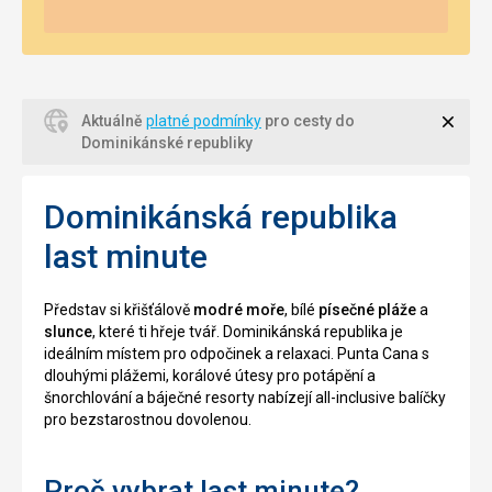
Zavří
Aktuálně
platné podmínky
pro cesty do
Dominikánské republiky
Dominikánská republika
last minute
Představ si křišťálově
modré moře
, bílé
písečné pláže
a
slunce
, které ti hřeje tvář. Dominikánská republika je
ideálním místem pro odpočinek a relaxaci. Punta Cana s
dlouhými plážemi, korálové útesy pro potápění a
šnorchlování a báječné resorty nabízejí all-inclusive balíčky
pro bezstarostnou dovolenou.
Proč vybrat last minute?