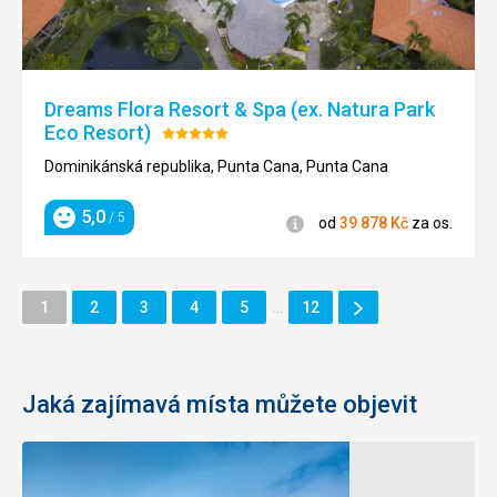
Dreams Flora Resort & Spa (ex. Natura Park
Eco Resort)
Hodnocení:
5/5
Dominikánská republika, Punta Cana, Punta Cana
5,0
/ 5
Informace
od
39 878
Kč
za os.
Hodnocení
Další
Stránka
Stránka
Stránka
Stránka
Stránka
Stránka
1
2
3
4
5
…
12
Stránka
Jaká zajímavá místa můžete objevit