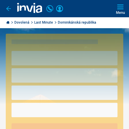
Volejte
Přihlásit
Jít
zpět
226
Menu
se
000
Invia.cz
290
Dovolená
Last Minute
Dominikánská republika