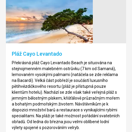
Pláž
Altos
Playita
de
Chavón
Nádherná,
romantická
Jen
pláž
25
La
minut
Playita
jízdy
je
od
Pláž Cayo Levantado
situována
rušného
na
letoviska
Překrásná pláž Cayo Levantado Beach je situována na
klidném
La
stejnojmenném malebném ostrůvku (7 km od Samaná),
místě,
Romana
lemovaném vysokými palmami (natáčela se zde reklama
nedaleko
se
na Bacardi). Velká část pobřeží je součástí luxusního
letoviska
nachází
pětihvězdičkového resortu (pláž je přístupná pouze
Las
malebné
klientům hotelu). Nachází se zde však také veřejná pláž s
Galeras
městečko
jemným bělostným pískem, křišťálově průzračným mořem
(28
Altos
a bohatým podmořským životem. Návštěvníkům je k
km
de
dispozici množství barů a restaurace s vynikajícími rybími
od
Chavón.
specialitami. Na pláži je také možnost pořádání svatebních
Samaná).
Uměle
obřadů. Od ledna do března jsou velmi oblíbené lodní
Jemný
vybudovaná
výlety spojené s pozorováním velryb.
bělostný
vesnička,