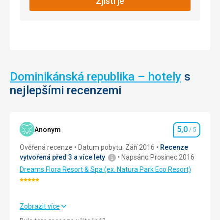
Zjisti je
umělců,
Na
galerie,
své
amfiteátr
si
pro
zde
5000
přijdou
osob,
také
muzeum
milovníci
archeologie,
Dominikánská republika – hotely
s
potápění
výstavní
nejlepšími recenzemi
(bohatý
prostory
podmořský
i
život)
školu
a
designu.
surfování.
Skutečným
5,0
Anonym
/ 5
Hodnocení
Návštěvníci
skvostem
mohou
Ověřená recenze
Datum pobytu: Září 2016
Recenze
je
využít
vytvořená před 3 a více lety
Napsáno Prosinec 2016
kostelík
půjčovnu
sv.
Dreams Flora Resort & Spa (ex. Natura Park Eco Resort)
loděk,
Stanislava,
Hodnocení:
lehátka
umístěný
5/5
se
na
slunečníky,
Zobrazit více
náměstíčku
vyjížďky
Strava
5,0
/ 5
s