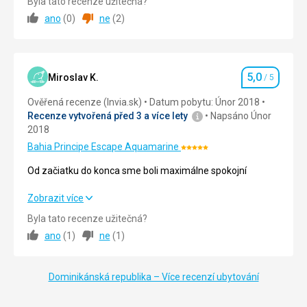
Byla tato recenze užitečná?
na
kašnou
ano
(
0
)
ne
(
2
)
koních
Ubytování
5,0
/ 5
(pořádají
či
se
čtyřkolkách.
Okolí
5,0
/ 5
zde
svatební
5,0
Služby
5,0
/ 5
obřady)
Miroslav K.
/ 5
Hodnocení
Nenáročné
na
Ověřená recenze (Invia.sk)
Datum pobytu: Únor 2018
Cena
5,0
/ 5
jehož
Recenze vytvořená před 3 a více lety
Napsáno Únor
stavbu
Pláže
2018
byl
použit
Bahia Principe Escape Aquamarine
Hodnocení:
materiál
5/5
Od začiatku do konca sme boli maximálne spokojní
z
korálových
Od začiatku do konca sme boli maximálne spokojní
Zobrazit více
útesů.
Nezapomenutelné
Byla tato recenze užitečná?
Strava
5,0
/ 5
jsou
ano
(
1
)
ne
(
1
)
také
Ubytování
5,0
/ 5
vyhlídky
na
Dominikánská republika – Více recenzí ubytování
Okolí
5,0
/ 5
okolní
divokou