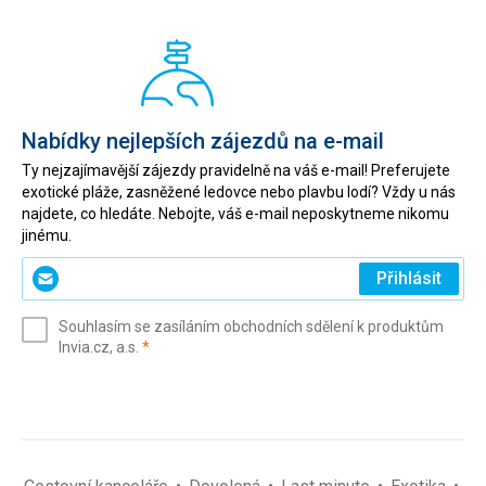
Nabídky nejlepších zájezdů na e-mail
Ty nejzajímavější zájezdy pravidelně na váš e-mail! Preferujete
exotické pláže, zasněžené ledovce nebo plavbu lodí? Vždy u nás
najdete, co hledáte. Nebojte, váš e-mail neposkytneme nikomu
jinému.
Zadejte
Přihlásit
svůj
e-
Souhlasím se zasíláním obchodních sdělení k produktům
mail
(povinné)
Invia.cz, a.s.
*
(povinné)
*