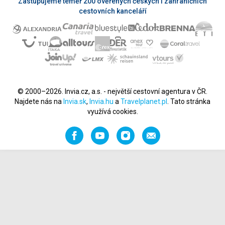
Zastupujeme téměř 200 ověřených českých i zahraničních
cestovních kanceláří
© 2000–2026. Invia.cz, a.s. - největší cestovní agentura v ČR.
Najdete nás na
Invia.sk
,
Invia.hu
a
Travelplanet.pl
. Tato stránka
využívá cookies.
Facebook
YouTube
Instagram
Napište
nám