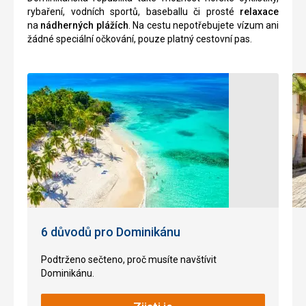
z
jsou
rybaření, vodních sportů, baseballu či prosté
relaxace
nejkrásnějších
k
na
nádherných plážích
. Na cestu nepotřebujete vízum ani
v
vidění
žádné speciální očkování, pouze platný cestovní pas.
Dominikánské
malebné
republice.
domky
Pobřeží
postavené
se
v
svažuje
tradičním
do
koloniálním
hloubky
stylu
jen
16.
velmi
století,
pozvolna
křivolaké
a
dlážděné
pobyt
uličky,
je
příjemné
tak
restaurace,
6 důvodů pro Dominikánu
bezpečný
obchůdky
i
s
Podtrženo sečteno, proč musíte navštívit
pro
tradičními
Dominikánu.
méně
výrobky
zdatné
místních
plavce.