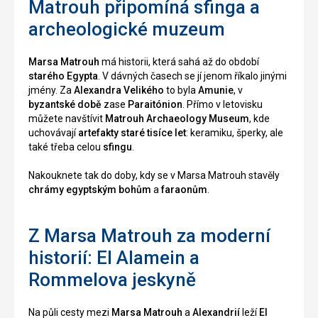
Matrouh připomíná sfinga a
archeologické muzeum
Marsa Matrouh
má historii, která sahá až do období
starého Egypta
. V dávných časech se jí jenom říkalo jinými
jmény. Za
Alexandra Velikého
to byla
Amunie
, v
byzantské době
zase
Paraitónion
. Přímo v letovisku
můžete navštívit
Matrouh Archaeology Museum
, kde
uchovávají
artefakty staré tisíce let
: keramiku, šperky, ale
také třeba celou
sfingu
.
Nakouknete tak do doby, kdy se v Marsa Matrouh stavěly
chrámy egyptským bohům
a
faraonům
.
Z Marsa Matrouh za moderní
historií: El Alamein a
Rommelova jeskyně
Na půli cesty mezi
Marsa Matrouh
a
Alexandrií
leží
El