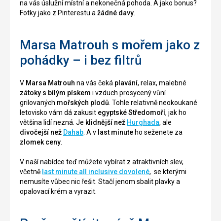
na vás úslužní místní a nekonečná pohoda. A jako bonus?
Fotky jako z Pinterestu a
žádné davy
.
Marsa Matrouh s mořem jako z
pohádky – i bez filtrů
V
Marsa Matrouh
na vás čeká
plavání
, relax, malebné
zátoky s bílým pískem
i vzduch prosycený vůní
grilovaných
mořských plodů
. Tohle relativně neokoukané
letovisko vám dá zakusit
egyptské Středomoří
, jak ho
většina lidí nezná. Je
klidnější než
Hurghada
, ale
divočejší než
Dahab
. A v
last minute
ho seženete za
zlomek ceny
.
V naší nabídce teď můžete vybírat z atraktivních slev,
včetně
last minute all inclusive dovolené
, se kterými
nemusíte vůbec nic řešit. Stačí jenom sbalit plavky a
opalovací krém a vyrazit.