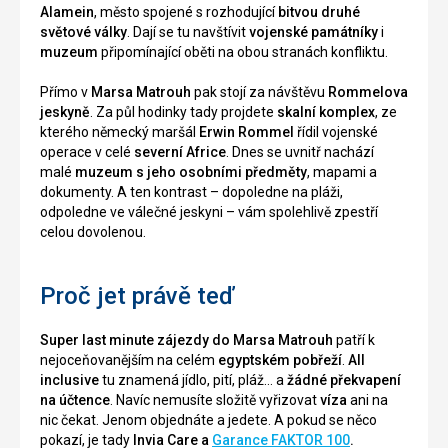
Alamein
, město spojené s rozhodující
bitvou druhé
světové války
. Dají se tu navštívit
vojenské památníky
i
muzeum
připomínající oběti na obou stranách konfliktu.
Přímo v
Marsa Matrouh
pak stojí za návštěvu
Rommelova
jeskyně
. Za půl hodinky tady projdete
skalní komplex
, ze
kterého německý maršál
Erwin Rommel
řídil vojenské
operace v celé
severní Africe
. Dnes se uvnitř nachází
malé
muzeum s jeho osobními předměty
, mapami a
dokumenty. A ten kontrast – dopoledne na pláži,
odpoledne ve válečné jeskyni – vám spolehlivě zpestří
celou dovolenou.
Proč jet právě teď
Super last minute zájezdy do Marsa Matrouh
patří k
nejoceňovanějším na celém
egyptském pobřeží
.
All
inclusive
tu znamená jídlo, pití, pláž… a
žádné překvapení
na účtence
. Navíc nemusíte složitě vyřizovat
víza
ani na
nic čekat. Jenom objednáte a jedete. A pokud se něco
pokazí, je tady
Invia Care a
Garance FAKTOR 100
.