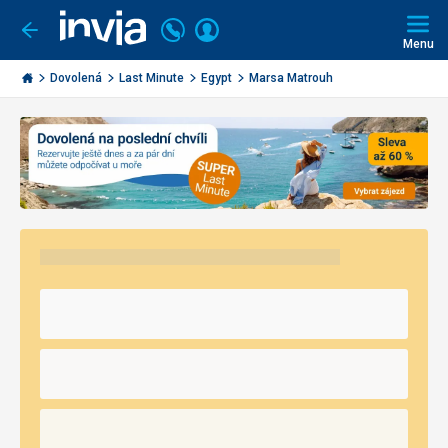
Volejte
Přihlásit
Jít
zpět
226
Menu
se
000
Invia.cz
290
Dovolená
Last Minute
Egypt
Marsa Matrouh