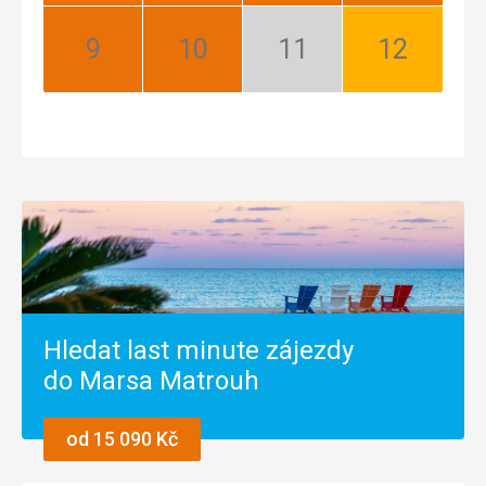
Září:
Říjen:
Listopad:
Prosinec:
Nejlepší
Nejlepší
Mimosezóna
Dobrá
Hledat last minute zájezdy
do Marsa Matrouh
od 15 090 Kč