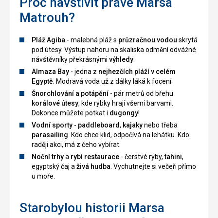
Proč navštívit právě Marsa
Matrouh?
Pláž Agiba
- malebná pláž s
průzračnou vodou
skrytá
pod útesy. Výstup nahoru na skaliska odmění odvážné
návštěvníky překrásnými
výhledy
.
Almaza Bay
- jedna z
nejhezčích pláží v celém
Egyptě
. Modravá voda už z dálky láká k focení.
Šnorchlování a potápění
- pár metrů od břehu
korálové útesy
, kde rybky hrají všemi barvami.
Dokonce můžete potkat i
dugongy
!
Vodní sporty
-
paddleboard
,
kajaky
nebo třeba
parasailing
. Kdo chce klid, odpočívá na lehátku. Kdo
raději akci, má z čeho vybírat.
Noční trhy
a
rybí restaurace
- čerstvé ryby,
tahini
,
egyptský čaj a
živá hudba
. Vychutnejte si večeři přímo
u moře.
Starobylou historii Marsa