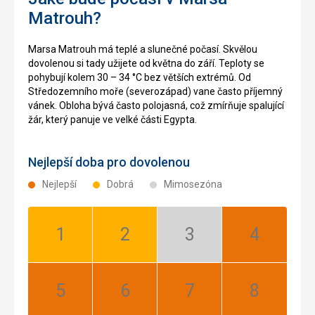
problém okamžitě byli schopni ho vyřešit. Špatně popsaný
Matrouh?
návod na tresoru, kterým jsme si ho zablokovali, ale po
zavolání na recepci byl problém do deseti minut vyřešen.
Marsa Matrouh má teplé a slunečné počasí. Skvělou
dovolenou si tady užijete od května do září. Teploty se
pohybují kolem 30 – 34 °C bez větších extrémů. Od
Středozemního moře (severozápad) vane často příjemný
vánek. Obloha bývá často polojasná, což zmírňuje spalující
žár, který panuje ve velké části Egypta.
Nejlepší doba pro dovolenou
Nejlepší
Dobrá
Mimosezóna
Leden:
Únor:
Březen:
Duben:
Dobrá
Dobrá
Mimosezóna
Nejlepší
Květen:
Červen:
Červenec:
Srpen:
Nejlepší
Nejlepší
Nejlepší
Nejlepší