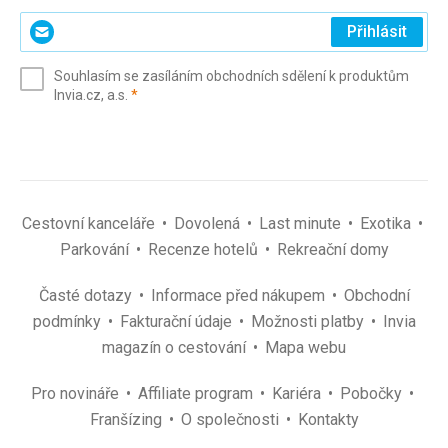
Zadejte
Přihlásit
svůj
e-
Souhlasím se zasíláním obchodních sdělení k produktům
mail
(povinné)
Invia.cz, a.s.
*
(povinné)
*
Cestovní kanceláře
Dovolená
Last minute
Exotika
Parkování
Recenze hotelů
Rekreační domy
Časté dotazy
Informace před nákupem
Obchodní
podmínky
Fakturační údaje
Možnosti platby
Invia
magazín o cestování
Mapa webu
Pro novináře
Affiliate program
Kariéra
Pobočky
Franšízing
O společnosti
Kontakty