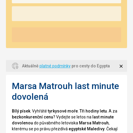
Zavří
Aktuálně
platné podmínky
pro cesty do Egypta
Marsa Matrouh last minute
dovolená
Bílý písek
. Vyhřáté
tyrkysové moře
.
Tři hodiny letu
. A za
bezkonkurenční cenu
? Vydejte se letos na
last minute
dovolenou
do půvabného letoviska
Marsa Matrouh
,
kterému se po právu přezdívá
egyptské Maledivy
. Čekají