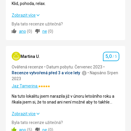
5/5
Klid, pohoda, relax.
Klid, pohoda, relax.
Zobrazit více
Byla tato recenze užitečná?
Strava
5,0
/ 5
ano
(
0
)
ne
(
0
)
Ubytování
5,0
/ 5
Okolí
5,0
/ 5
5,0
Martina U.
/ 5
Hodnocení
Služby
5,0
/ 5
Ověřená recenze
Datum pobytu: Červenec 2023
Recenze vytvořená před 3 a více lety
Napsáno Srpen
Cena
5,0
/ 5
2023
Jaz Tamerina
Hodnocení:
Pláž
5/5
Na tuto lokalitu jsem narazila již v únoru letošního roku a
Výborná
říkala jsem si, že to snad ani není možné aby to takhle
Strava
krásně vypadalo v Egyptě. Když jsem se na poslední chvíli
Výborná, velký výběr.
rozhodovala, kde si odpočinu vzpomněla jsem si na Marsa
Na tuto lokalitu jsem narazila již v únoru letošního roku a
Zobrazit více
Matrouth. Moje očekávání byly naprosto předčeny.
říkala jsem si, že to snad ani není možné aby to takhle
Ubytování
Byla tato recenze užitečná?
Dovolenou bych hodnotila patnáct z deseti kdybych mohla.
krásně vypadalo v Egyptě. Když jsem se na poslední chvíli
Čisté, nové.
ano
(
5
)
ne
(
0
)