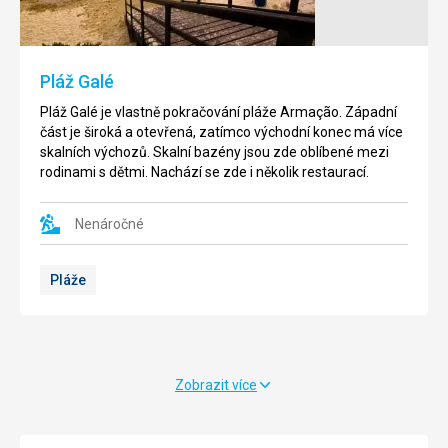
Maják
Pláž
Ponta
Praia
da
do
Piedade
Amado
Pláž Galé
se
se
nachází
nachází
P
láž
Galé
je
vlastně
pokračování
pláže
Armação
.
Západní
v
na
část
je široká
a
otevřená
, zatímco
východní
konec má
více
oblasti
západní
skalních výchozů
. Skalní bazény jsou zde oblíbené mezi
Lagos.
části
rodinami s dětmi. Nachází se zde i několik restaurací.
Sám
Algarve.
o
Díky
Nenáročné
sobě
ideální
není
větrným
nijak
podmínkám
Pláže
zajímavý,
je
ale
vhodná
nabízí
pro
neskutečně
surfaře.
krásný
Teplota
výhled.
vody
Zobrazit více
Vevnitř
může
majáku
být
je
o