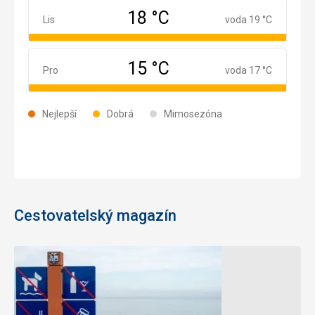
18 °C
Listopad
Lis
voda 19 °C
15 °C
Prosinec
Pro
voda 17 °C
Nejlepší
Dobrá
Mimosezóna
Cestovatelský magazín