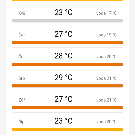
23 °C
Květen
Kvě
voda 17 °C
27 °C
Červen
Čer
voda 19 °C
28 °C
Červenec
Čer
voda 20 °C
29 °C
Srpen
Srp
voda 21 °C
27 °C
Září
Zář
voda 21 °C
23 °C
Říjen
Říj
voda 20 °C