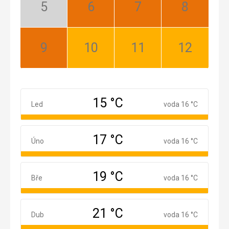
Květen:
Červen:
Červenec:
Srpen:
Mimosezóna
Nejlepší
Nejlepší
Nejlepší
Září:
Říjen:
Listopad:
Prosinec:
Nejlepší
Dobrá
Dobrá
Dobrá
15 °C
Leden
Led
voda 16 °C
17 °C
Únor
Úno
voda 16 °C
19 °C
Březen
Bře
voda 16 °C
21 °C
Duben
Dub
voda 16 °C