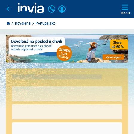
Volejte
Přihlásit
Jít
zpět
226
Menu
se
000
Invia.cz
297
Dovolená
Portugalsko