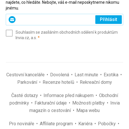
najdete, co hledáte. Nebojte, váš e-mail neposkytneme nikomu
jinému.
Zadejte
Přihlásit
svůj
e-
Souhlasím se zasíláním obchodních sdělení k produktům
mail
(povinné)
Invia.cz, a.s.
*
(povinné)
*
Cestovní kanceláře
Dovolená
Last minute
Exotika
Parkování
Recenze hotelů
Rekreační domy
Časté dotazy
Informace před nákupem
Obchodní
podmínky
Fakturační údaje
Možnosti platby
Invia
magazín o cestování
Mapa webu
Pro novináře
Affiliate program
Kariéra
Pobočky