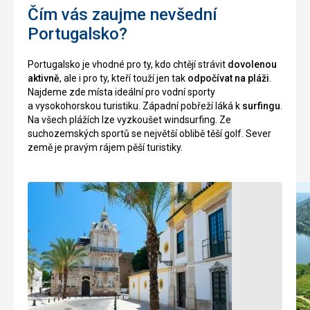
Čím vás zaujme nevšední
zbudována
něco
retaurace.
nižší
Portugalsko?
než
na
Nenáročné
Portugalsko je vhodné pro ty, kdo chtějí strávit
dovolenou
jižním
aktivně
, ale i pro ty, kteří touží jen tak
odpočívat na pláži
.
pobřeží
Najdeme zde místa ideální pro vodní sporty
a
Historické
a vysokohorskou turistiku. Západní pobřeží láká k
surfingu
.
proudy
stavby
Na všech plážích lze vyzkoušet windsurfing. Ze
mají
suchozemských sportů se největší oblibě těší golf. Sever
Přírodní
tendenci
země je pravým rájem pěší turistiky.
zajímavosti
být
silnější,
takže
je
doporučena
velká
opatrnost.
Nenáročné
Pláže