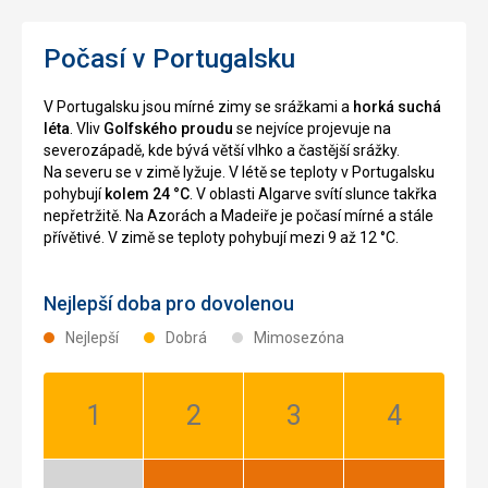
Počasí v Portugalsku
V Portugalsku jsou mírné zimy se srážkami a
horká suchá
léta
. Vliv
Golfského proudu
se nejvíce projevuje na
severozápadě, kde bývá větší vlhko a častější srážky.
Na severu se v zimě lyžuje. V létě se teploty v Portugalsku
pohybují
kolem 24 °C
. V oblasti Algarve svítí slunce takřka
nepřetržitě. Na Azorách a Madeiře je počasí mírné a stále
přívětivé. V zimě se teploty pohybují mezi 9 až 12 °C.
Nejlepší doba pro dovolenou
Nejlepší
Dobrá
Mimosezóna
Leden:
Únor:
Březen:
Duben:
Dobrá
Dobrá
Dobrá
Dobrá