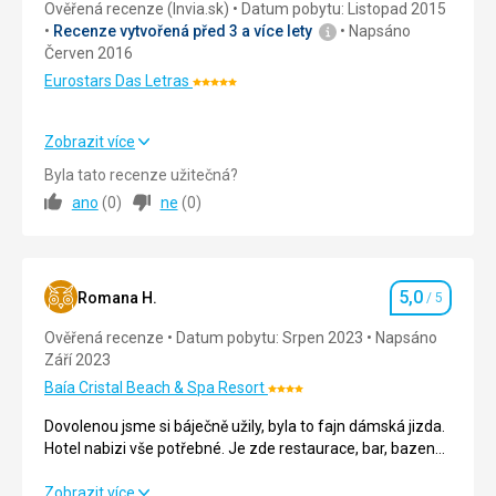
Ověřená recenze (Invia.sk)
Datum pobytu: Listopad 2015
Recenze vytvořená před 3 a více lety
Napsáno
Červen 2016
Eurostars Das Letras
Hodnocení:
5/5
Zobrazit více
Strava
4,0
/ 5
Byla tato recenze užitečná?
ano
(
0
)
ne
(
0
)
Ubytování
4,0
/ 5
Okolí
4,0
/ 5
5,0
Služby
4,0
/ 5
Romana H.
/ 5
Hodnocení
Ověřená recenze
Datum pobytu: Srpen 2023
Napsáno
Cena
4,0
/ 5
Září 2023
Baía Cristal Beach & Spa Resort
Hodnocení:
4/5
Dovolenou jsme si báječně užily, byla to fajn dámská jizda.
Hotel nabizi vše potřebné. Je zde restaurace, bar, bazen
(venkovní i vnitřní), vířivka, sauna,.... Hotel stojí na útesu a
výhledy jsou dechberoucí. Areal je oplocen, ale je zde
Dovolenou jsme si báječně užily, byla to fajn dámská jizda.
Zobrazit více