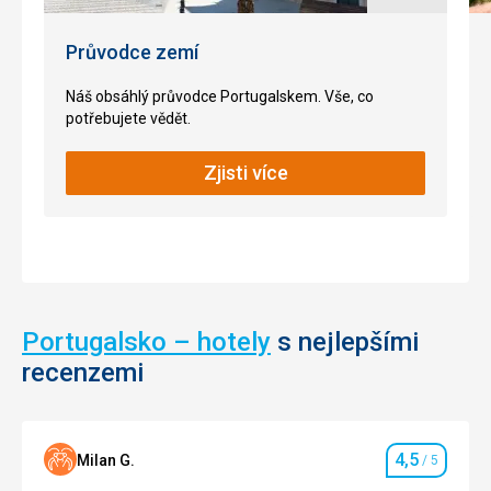
Průvodce zemí
Náš obsáhlý průvodce Portugalskem. Vše, co
potřebujete vědět.
Zjisti více
Portugalsko – hotely
s nejlepšími
recenzemi
4,5
Milan G.
/ 5
Hodnocení