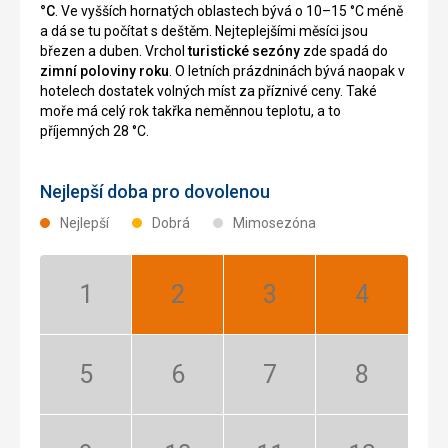
°C
. Ve vyšších hornatých oblastech bývá o 10–15 °C méně
a dá se tu počítat s deštěm. Nejteplejšími měsíci jsou
březen a duben. Vrchol
turistické sezóny
zde spadá do
zimní poloviny roku
. O letních prázdninách bývá naopak v
hotelech dostatek volných míst za příznivé ceny. Také
moře má celý rok takřka neměnnou teplotu, a to
příjemných 28 °C.
Nejlepší doba pro dovolenou
Nejlepší
Dobrá
Mimosezóna
Leden:
Únor:
Březen:
Duben:
Mimosezóna
Nejlepší
Nejlepší
Nejlepší
Květen:
Červen:
Červenec:
Srpen:
Mimosezóna
Mimosezóna
Mimosezóna
Mimosezóna