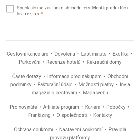
e-
Souhlasím se zasíláním obchodních sdělení k produktům
mail
(povinné)
Invia.cz, a.s.
*
(povinné)
*
Cestovní kanceláře
Dovolená
Last minute
Exotika
Parkování
Recenze hotelů
Rekreační domy
Časté dotazy
Informace před nákupem
Obchodní
podmínky
Fakturační údaje
Možnosti platby
Invia
magazín o cestování
Mapa webu
Pro novináře
Affiliate program
Kariéra
Pobočky
Franšízing
O společnosti
Kontakty
Ochrana soukromí
Nastavení soukromí
Pravidla
provozu platformy