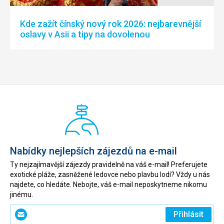
Kde zažít čínský nový rok 2026: nejbarevnější
oslavy v Asii a tipy na dovolenou
Nabídky nejlepších zájezdů na e-mail
Ty nejzajímavější zájezdy pravidelně na váš e-mail! Preferujete
exotické pláže, zasněžené ledovce nebo plavbu lodí? Vždy u nás
najdete, co hledáte. Nebojte, váš e-mail neposkytneme nikomu
jinému.
Zadejte
Přihlásit
svůj