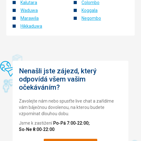
Kalutara
Colombo
Služby
K dispozícii bol biliard, bicykle, bedminton, stolný tenis,
Waduwa
Koggala
posilňovňa, vonkajší bazén...
Marawila
Negombo
Personál bol veľmi úslužný a ochotný.
Hikkaduwa
Tato recenze byla přeložena automaticky přes Google
Translate
Nenašli jste zájezd, který
odpovídá všem vašim
očekáváním?
Zavolejte nám nebo spusťte live chat a zařídíme
vám báječnou dovolenou, na kterou budete
vzpomínat dlouhou dobu.
Jsme k zastižení
Po‑Pá 7:00‑22:00;
So‑Ne 8:00‑22:00
.