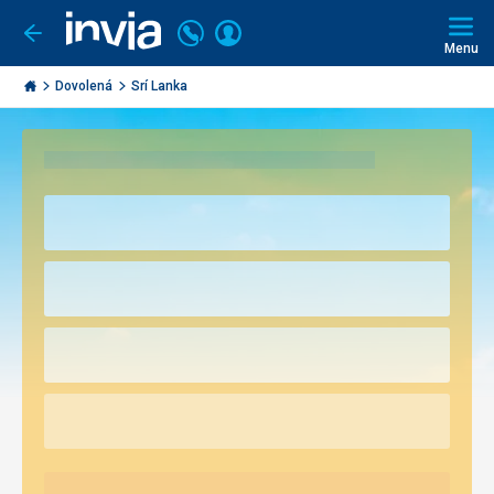
Volejte
Přihlásit
Jít
zpět
226
Menu
se
000
Invia.cz
297
Dovolená
Srí Lanka