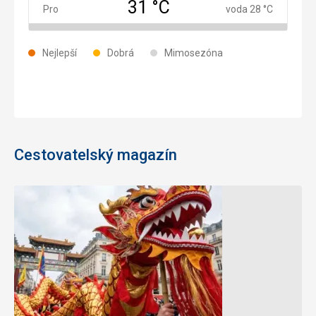
31 °C
Prosinec
Pro
voda 28 °C
Nejlepší
Dobrá
Mimosezóna
Cestovatelský magazín