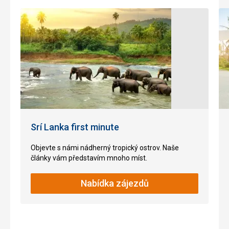
slony,
nebo
Jezera
leopardy.
Okolí
hory
je
také
nalezištěm
drahých
kamenů,
jako
jsou
Srí Lanka first minute
smaragdy,
rubíny
Objevte s námi nádherný tropický ostrov. Naše
a
články vám představím mnoho míst.
safíry.
Na
vrchol
Nabídka zájezdů
hory
lze
vystoupat
po