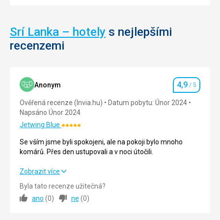
6
různých
stezkách.
Srí Lanka – hotely
s nejlepšími
Nejvíce
návštěvníku
recenzemi
vyráží
směrem
od
Hatton
4,9
Anonym
/ 5
Hodnocení
a
přichází
Ověřená recenze (Invia.hu)
Datum pobytu: Únor 2024
směrem
Napsáno Únor 2024
k
Jetwing Blue
Hodnocení:
městu
5/5
Ratnapura,
Se vším jsme byli spokojeni, ale na pokoji bylo mnoho
tato
komárů. Přes den ustupovali a v noci útočili.
cesta
je
Se vším jsme byli spokojeni, ale na pokoji bylo mnoho
Zobrazit více
nejkratší,
komárů. Přes den ustupovali a v noci útočili.
Byla tato recenze užitečná?
ale
ano
(
0
)
ne
(
0
)
také
Strava
5,0
/ 5
nejstrmější,
měří