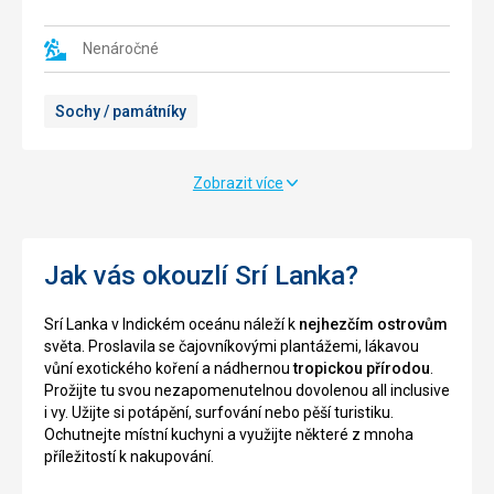
Pokud
města
se
Hatton.
vydáte
Území
Nenáročné
na
kolem
organizovanou
hory
Sochy / památníky
prohlídku
je
tohoto
chráněnou
jezera,
přírodní
nejenže
rezervací.
Zobrazit více
uvidíte
Žije
spoustu
zde
nádherných
mnoho
míst,
endemických
Jak vás okouzlí Srí Lanka?
ale
a
také
vzácných
Srí Lanka v Indickém oceánu náleží k
nejhezčím ostrovům
podniknete
druhů
světa. Proslavila se čajovníkovými plantážemi, lákavou
prohlídku
rostlin
vůní exotického koření a nádhernou
tropickou přírodou
.
malé
a
Prožijte tu svou nezapomenutelnou dovolenou all inclusive
ostrovní
zvířat,
i vy. Užijte si potápění, surfování nebo pěší turistiku.
vesničky.
můžeme
Ochutnejte místní kuchyni a využijte některé z mnoha
tady
příležitostí k nakupování.
potkat
Nenáročné
například