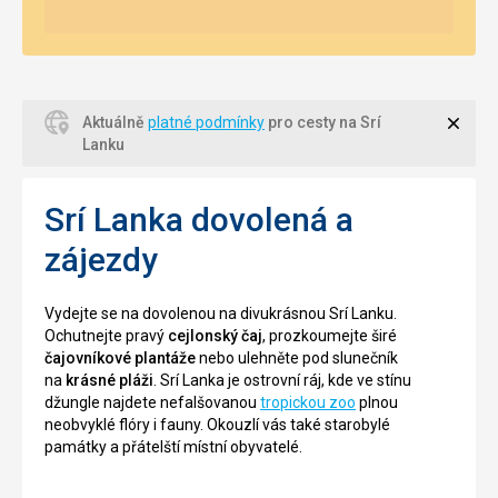
Zavří
Aktuálně
platné podmínky
pro cesty na Srí
Lanku
Srí Lanka dovolená a
zájezdy
Vydejte se na dovolenou na divukrásnou Srí Lanku.
Ochutnejte pravý
cejlonský čaj
, prozkoumejte širé
čajovníkové plantáže
nebo ulehněte pod slunečník
na
krásné pláži
. Srí Lanka je ostrovní ráj, kde ve stínu
džungle najdete nefalšovanou
tropickou zoo
plnou
neobvyklé flóry i fauny. Okouzlí vás také starobylé
památky a přátelští místní obyvatelé.