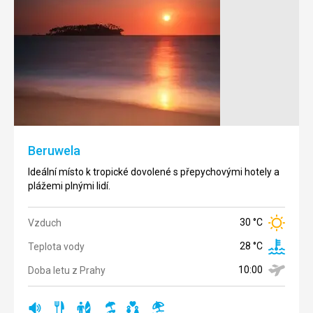
Bentota
Kalutara
Městečko
Leží
mezi
nedaleko
lagunou
letiště, má
a
řadu
pobřežní
luxusních
silnicí
hotelů a
Beruwela
zdobí
dágobu
krásné
Gangatilaka
Ideální místo k tropické dovolené s přepychovými hotely a
palmy a
Vihara.
plážemi plnými lidí.
luxusní
hotely.
30 °C
Vzduch
30 °C
Vzduch
Teplota
30 °C
Vzduch
28 °C
28 °C
Teplota vody
vody
Teplota
10:00
Doba letu z Prahy
28 °C
Doba
vody
10:00
letu z
Doba
Prahy
rušná
restaurace
surfování
písčitá
vhodné
válení