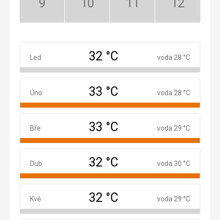
Září:
Říjen:
Listopad:
Prosinec:
Mimosezóna
Mimosezóna
Mimosezóna
Mimosezóna
32 °C
Leden
Led
voda 28 °C
33 °C
Únor
Úno
voda 28 °C
33 °C
Březen
Bře
voda 29 °C
32 °C
Duben
Dub
voda 30 °C
32 °C
Květen
Kvě
voda 29 °C