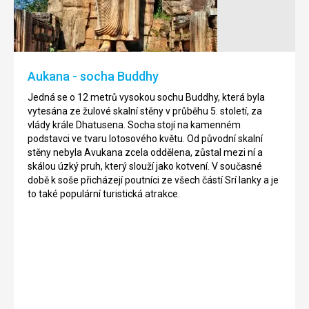
Koggala
to
je
2243
domovem
metrů
pro
vysoký,
mnoho
kuželovitý,
Aukana - socha Buddhy
ptactva
skalní
a
útvar.
Jedná se o 12 metrů vysokou sochu Buddhy, která byla
je
Nachází
vytesána ze žulové skalní stěny v průběhu 5. století, za
poseté
se
vlády krále Dhatusena. Socha stojí na kamenném
ostrůvky,
v
podstavci ve tvaru lotosového květu. Od původní skalní
na
jižní
stěny nebyla Avukana zcela oddělena, zůstal mezi ní a
jednom
části
skálou úzký pruh, který slouží jako kotvení. V současné
z
centrálního
době k soše přicházejí poutníci ze všech částí Srí lanky a je
nich
středohoří
to také populární turistická atrakce.
je
v
postavený
oblasti
budhistický
Ratnapura,
chrám
asi
a
32
skořicová
kilometrů
plantáž.
jihozápadně
od