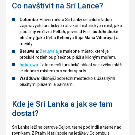
Co navštívit na Srí Lance?
Colombo
: Hlavní město Srí Lanky se chlubí řadou
zajímavých turistických atrakcí i historických míst, jako
jsou
trhy ve čtvrti Pettah
, pevnost Fort,
buddhistické
chrámy
(jako třeba
Kelaniya Raja Maha Viharaya
) a
mešity.
Beruwala
:
Beruwala
je malebné město, které je
proslulé rozlehlou písečnou pláží a klidným mořem.
Induruwa
: Tato menší turistická oblast se skvělou pláží
je ideáním místem pro vodní sporty.
Wadduwa
: Klidnější pobřežní městečko s úžasnými
písčitými plážemi a palmami.
Kde je Srí Lanka a jak se tam
dostat?
Srí Lanka leží na ostrově Cejlon, těsně pod Indií a těsně nad
rovníkem. Z Prahy létají spoje na letiště v Colombu s