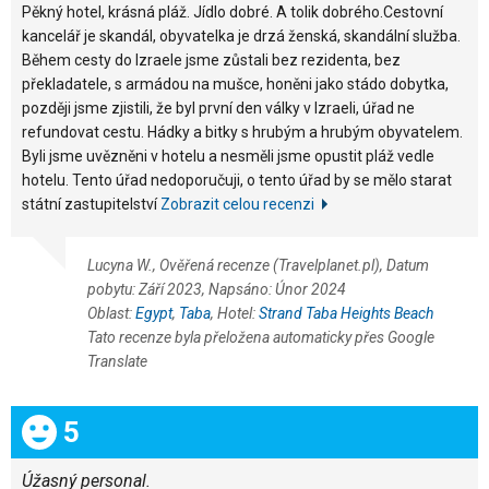
Pěkný hotel, krásná pláž. Jídlo dobré. A tolik dobrého.Cestovní
kancelář je skandál, obyvatelka je drzá ženská, skandální služba.
Během cesty do Izraele jsme zůstali bez rezidenta, bez
překladatele, s armádou na mušce, honěni jako stádo dobytka,
později jsme zjistili, že byl první den války v Izraeli, úřad ne
refundovat cestu. Hádky a bitky s hrubým a hrubým obyvatelem.
Byli jsme uvězněni v hotelu a nesměli jsme opustit pláž vedle
hotelu. Tento úřad nedoporučuji, o tento úřad by se mělo starat
státní zastupitelství
Zobrazit celou recenzi
Lucyna W., Ověřená recenze (Travelplanet.pl), Datum
pobytu: Září 2023, Napsáno: Únor 2024
Oblast:
Egypt
,
Taba
, Hotel:
Strand Taba Heights Beach
Tato recenze byla přeložena automaticky přes Google
Translate
Celkem:
5
Úžasný personal.