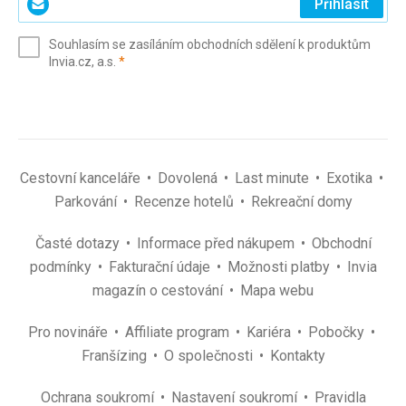
Přihlásit
svůj
e-
Souhlasím se zasíláním obchodních sdělení k produktům
mail
(povinné)
Invia.cz, a.s.
*
(povinné)
*
Cestovní kanceláře
Dovolená
Last minute
Exotika
Parkování
Recenze hotelů
Rekreační domy
Časté dotazy
Informace před nákupem
Obchodní
podmínky
Fakturační údaje
Možnosti platby
Invia
magazín o cestování
Mapa webu
Pro novináře
Affiliate program
Kariéra
Pobočky
Franšízing
O společnosti
Kontakty
Ochrana soukromí
Nastavení soukromí
Pravidla