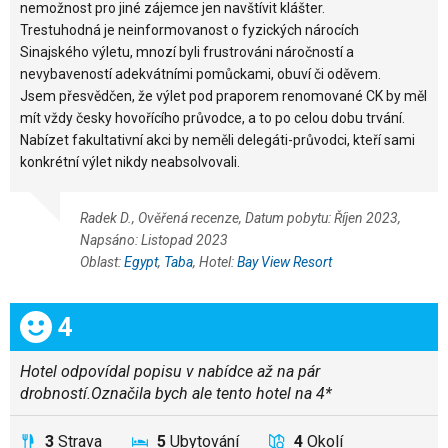
nemožnost pro jiné zájemce jen navštívit klášter.
Trestuhodná je neinformovanost o fyzických nárocích
Sinajského výletu, mnozí byli frustrováni náročností a
nevybaveností adekvátními pomůckami, obuví či oděvem.
Jsem přesvědčen, že výlet pod praporem renomované CK by měl
mít vždy česky hovořícího průvodce, a to po celou dobu trvání.
Nabízet fakultativní akci by neměli delegáti-průvodci, kteří sami
konkrétní výlet nikdy neabsolvovali.
Radek D., Ověřená recenze, Datum pobytu: Říjen 2023,
Napsáno: Listopad 2023
Oblast:
Egypt
,
Taba
, Hotel:
Bay View Resort
Celkem:
4
Hotel odpovídal popisu v nabídce až na pár
drobností.Označila bych ale tento hotel na 4*
3
Strava
5
Ubytování
4
Okolí