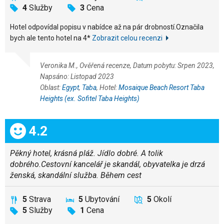
4
Služby
3
Cena
Hotel odpovídal popisu v nabídce až na pár drobností.Označila
bych ale tento hotel na 4*
Zobrazit celou recenzi
Veronika M., Ověřená recenze, Datum pobytu: Srpen 2023,
Napsáno: Listopad 2023
Oblast:
Egypt
,
Taba
, Hotel:
Mosaique Beach Resort Taba
Heights (ex. Sofitel Taba Heights)
Celkem:
4.2
Pěkný hotel, krásná pláž. Jídlo dobré. A tolik
dobrého.Cestovní kancelář je skandál, obyvatelka je drzá
ženská, skandální služba. Během cest
5
Strava
5
Ubytování
5
Okolí
5
Služby
1
Cena