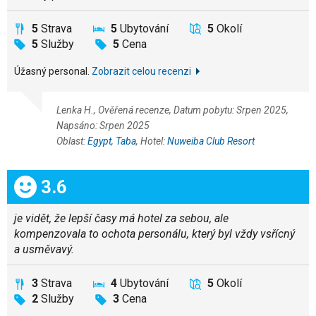
5
Strava
5
Ubytování
5
Okolí
5
Služby
5
Cena
Úžasný personal.
Zobrazit celou recenzi
Lenka H., Ověřená recenze, Datum pobytu: Srpen 2025,
Napsáno: Srpen 2025
Oblast:
Egypt
,
Taba
, Hotel:
Nuweiba Club Resort
Celkem:
3.6
je vidět, že lepší časy má hotel za sebou, ale
kompenzovala to ochota personálu, který byl vždy vsřícný
a usměvavý.
3
Strava
4
Ubytování
5
Okolí
2
Služby
3
Cena