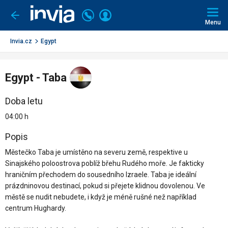
Invia.cz
Volejte
Přihlásit
Jít
zpět
226
Menu
se
000
290
Invia.cz
Egypt
Egypt - Taba
Doba letu
04:00 h
Popis
Městečko Taba je umístěno na severu země, respektive u
Sinajského poloostrova poblíž břehu Rudého moře. Je fakticky
hraničním přechodem do sousedního Izraele. Taba je ideální
prázdninovou destinací, pokud si přejete klidnou dovolenou. Ve
městě se nudit nebudete, i když je méně rušné než například
centrum Hughardy.