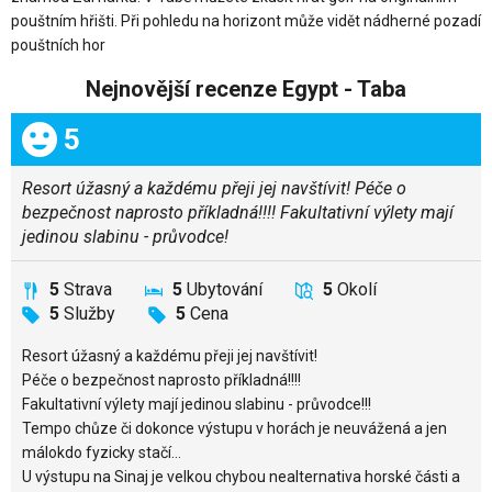
pouštním hřišti. Při pohledu na horizont může vidět nádherné pozadí
pouštních hor
Nejnovější recenze Egypt - Taba
Celkem:
5
Resort úžasný a každému přeji jej navštívit! Péče o
bezpečnost naprosto příkladná!!!! Fakultativní výlety mají
jedinou slabinu - průvodce!
5
Strava
5
Ubytování
5
Okolí
5
Služby
5
Cena
Resort úžasný a každému přeji jej navštívit!
Péče o bezpečnost naprosto příkladná!!!!
Fakultativní výlety mají jedinou slabinu - průvodce!!!
Tempo chůze či dokonce výstupu v horách je neuvážená a jen
málokdo fyzicky stačí...
U výstupu na Sinaj je velkou chybou nealternativa horské části a