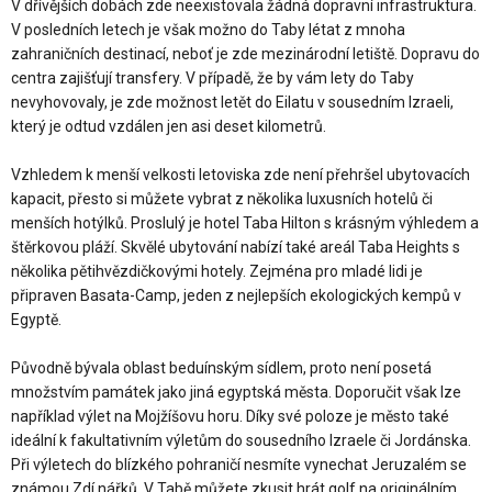
V dřívějších dobách zde neexistovala žádná dopravní infrastruktura.
V posledních letech je však možno do Taby létat z mnoha
zahraničních destinací, neboť je zde mezinárodní letiště. Dopravu do
centra zajišťují transfery. V případě, že by vám lety do Taby
nevyhovovaly, je zde možnost letět do Eilatu v sousedním Izraeli,
který je odtud vzdálen jen asi deset kilometrů.
Vzhledem k menší velkosti letoviska zde není přehršel ubytovacích
kapacit, přesto si můžete vybrat z několika luxusních hotelů či
menších hotýlků. Proslulý je hotel Taba Hilton s krásným výhledem a
štěrkovou pláží. Skvělé ubytování nabízí také areál Taba Heights s
několika pětihvězdičkovými hotely. Zejména pro mladé lidi je
připraven Basata-Camp, jeden z nejlepších ekologických kempů v
Egyptě.
Původně bývala oblast beduínským sídlem, proto není posetá
množstvím památek jako jiná egyptská města. Doporučit však lze
například výlet na Mojžíšovu horu. Díky své poloze je město také
ideální k fakultativním výletům do sousedního Izraele či Jordánska.
Při výletech do blízkého pohraničí nesmíte vynechat Jeruzalém se
známou Zdí nářků. V Tabě můžete zkusit hrát golf na originálním