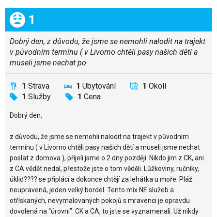
Celkem:
1
Dobrý den, z důvodu, že jsme se nemohli nalodit na trajekt
v původním termínu ( v Livorno chtěli pasy našich dětí a
museli jsme nechat po
1
Strava
1
Ubytování
1
Okolí
1
Služby
1
Cena
Dobrý den,
z důvodu, že jsme se nemohli nalodit na trajekt v původním
termínu ( v Livorno chtěli pasy našich dětí a museli jsme nechat
poslat z domova ), přijeli jsme o 2 dny později. Nikdo jim z CK, ani
z CA vědět nedal, přestože jste o tom věděli. Lůžkoviny, ručníky,
úklid???? se připlácí a dokonce chtějí za lehátka u moře. Pláž
neupravená, jeden velký bordel. Tento mix NE služeb a
otřískaných, nevymalovaných pokojů s mravenci je opravdu
dovolená na “úrovni”. CK a CA, to jste se vyznamenali. Už nikdy