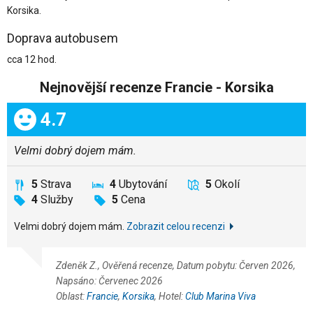
Korsika.
Doprava autobusem
cca 12 hod.
Nejnovější recenze Francie - Korsika
Celkem:
4.7
Velmi dobrý dojem mám.
5
Strava
4
Ubytování
5
Okolí
4
Služby
5
Cena
Velmi dobrý dojem mám.
Zobrazit celou recenzi
Zdeněk Z., Ověřená recenze, Datum pobytu: Červen 2026,
Napsáno: Červenec 2026
Oblast:
Francie
,
Korsika
, Hotel:
Club Marina Viva