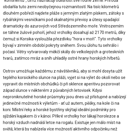
"kontinentu", čímž naznačují odlišnost své rodné země. Příroda
obdařila tuto zemi neobyčejnou rozmanitostí. Na tisíc kilometrů
dlouhém pobřeží najdete pláže s jemným zlatým pískem, zátoky s
rybářskými vesničkami pod skalnatými převisy a útesy spadající
dramaticky do azurových vod Středozemního moře. Vnitrozemím
se táhne žulové pohoří, jehož vrcholky dosahují až 2170 metrů, díky
čemuž si Korsika vysloužila přezdívku "hora v moři". Tyto vrcholky
bývají v zimním období pokryty sněhem. Svou úlohu tu sehrálo i
počasí. Větry vytvarovaly měkčí skály do velkolepých a groteskních
tvarů, zatímco mráz a sníh uhladily ostré hrany horských hřbetů.
Ostrov umožňuje každému z návštěvníků, aby si mohl dosyta užít
teplého korsického slunce na pláži, vyjet si na výlet do okolí nebo se
vypravit do místních obchůdků či při sklence aperitivu pozorovat
západ slunce v některém z půvabných letovisek. Kdysi
neproniknutelné horské průsmyky jsou dnes už přístupné a nabízejí
jedinečné možnosti k výletům - ať už autem, pěšky, na kole či na
koni. Místní řeky a horské bystřiny skýtají ideální podmínky pro
sjíždění kajakem či v kánoi. Příkré vrcholky hor lákají horolezce a
horský vzduch nadnáší letce na rogalu. Existuje jen málo míst na
světě, která by nabízela více možností aktivního odpočinku než