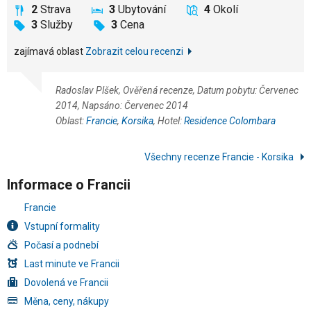
2
Strava
3
Ubytování
4
Okolí
3
Služby
3
Cena
zajímavá oblast
Zobrazit celou recenzi
Radoslav Plšek, Ověřená recenze, Datum pobytu: Červenec
2014, Napsáno: Červenec 2014
Oblast:
Francie
,
Korsika
, Hotel:
Residence Colombara
Všechny recenze Francie - Korsika
Informace o Francii
Francie
Vstupní formality
Počasí a podnebí
Last minute ve Francii
Dovolená ve Francii
Měna, ceny, nákupy