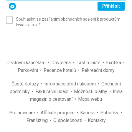
Zadejte
Přihlásit
svůj
e-
Souhlasím se zasíláním obchodních sdělení k produktům
mail
(povinné)
Invia.cz, a.s.
*
(povinné)
*
Cestovní kanceláře
Dovolená
Last minute
Exotika
Parkování
Recenze hotelů
Rekreační domy
Časté dotazy
Informace před nákupem
Obchodní
podmínky
Fakturační údaje
Možnosti platby
Invia
magazín o cestování
Mapa webu
Pro novináře
Affiliate program
Kariéra
Pobočky
Franšízing
O společnosti
Kontakty