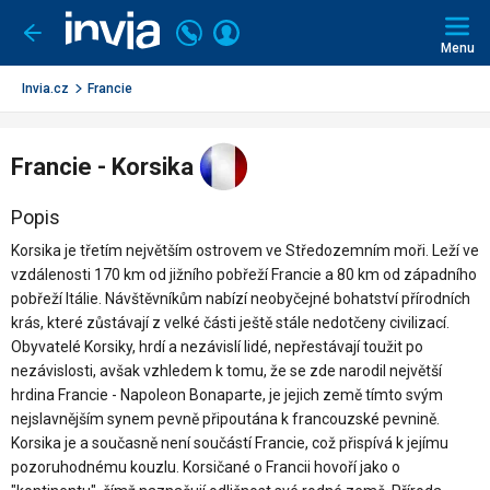
Invia.cz
Volejte
Přihlásit
Jít
zpět
226
Menu
se
000
290
Invia.cz
Francie
Francie - Korsika
Popis
Korsika je třetím největším ostrovem ve Středozemním moři. Leží ve
vzdálenosti 170 km od jižního pobřeží Francie a 80 km od západního
pobřeží Itálie. Návštěvníkům nabízí neobyčejné bohatství přírodních
krás, které zůstávají z velké části ještě stále nedotčeny civilizací.
Obyvatelé Korsiky, hrdí a nezávislí lidé, nepřestávají toužit po
nezávislosti, avšak vzhledem k tomu, že se zde narodil největší
hrdina Francie - Napoleon Bonaparte, je jejich země tímto svým
nejslavnějším synem pevně připoutána k francouzské pevnině.
Korsika je a současně není součástí Francie, což přispívá k jejímu
pozoruhodnému kouzlu. Korsičané o Francii hovoří jako o