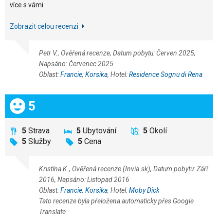
více s vámi.
Zobrazit celou recenzi
Petr V., Ověřená recenze, Datum pobytu: Červen 2025,
Napsáno: Červenec 2025
Oblast:
Francie
,
Korsika
, Hotel:
Residence Sognu di Rena
Celkem:
5
5
Strava
5
Ubytování
5
Okolí
5
Služby
5
Cena
Kristína K., Ověřená recenze (Invia.sk), Datum pobytu: Září
2016, Napsáno: Listopad 2016
Oblast:
Francie
,
Korsika
, Hotel:
Moby Dick
Tato recenze byla přeložena automaticky přes Google
Translate