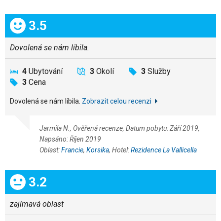
Celkem:
3.5
Dovolená se nám líbila.
4
Ubytování
3
Okolí
3
Služby
3
Cena
Dovolená se nám líbila.
Zobrazit celou recenzi
Jarmila N., Ověřená recenze, Datum pobytu: Září 2019,
Napsáno: Říjen 2019
Oblast:
Francie
,
Korsika
, Hotel:
Rezidence La Vallicella
Celkem:
3.2
zajímavá oblast