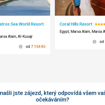
atros Sea World Resort
Coral Hills Resort
Hodn
ení:
4/5
Egypt, Marsa Alam, Marsa 
arsa Alam, Al-Kusajr
Info
od
Informace
od
7 154
Kč
našli jste zájezd, který odpovídá všem va
očekáváním?