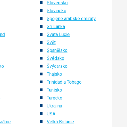
Slovensko
Slovinsko
Spojené arabské emiráty
Srí Lanka
and
Svatá Lucie
Svět
Španělsko
Švédsko
ko
Švýcarsko
Thajsko
Trinidad a Tobago
s
Tunisko
o
Turecko
Ukrajina
USA
rábie
Velká Británie