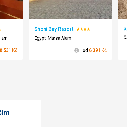
Shoni Bay Resort
K
ocení:
Hodnocení:
4/5
Alam
Egypt, Marsa Alam
Ř
rmace
Informace
8 531
Kč
od
8 391
Kč
šim