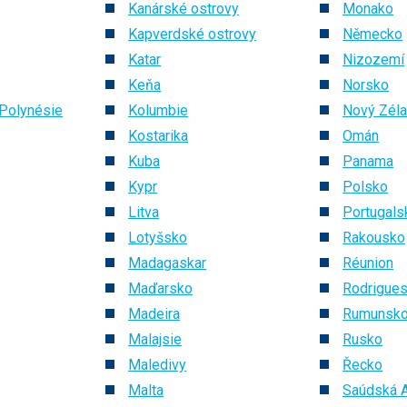
Kanárské ostrovy
Monako
Kapverdské ostrovy
Německo
Katar
Nizozemí
Keňa
Norsko
Polynésie
Kolumbie
Nový Zél
Kostarika
Omán
Kuba
Panama
Kypr
Polsko
Litva
Portugals
Lotyšsko
Rakousko
Madagaskar
Réunion
Maďarsko
Rodrigue
Madeira
Rumunsk
Malajsie
Rusko
Maledivy
Řecko
Malta
Saúdská A