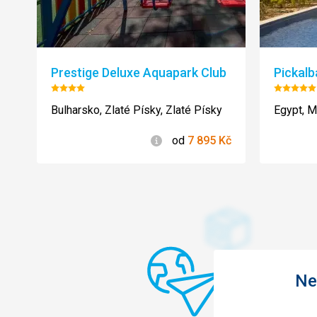
Prestige Deluxe Aquapark Club
Pickalb
Hodnocení:
Hodnoc
4/5
5/5
Bulharsko, Zlaté Písky, Zlaté Písky
Egypt, M
Informace
od
7 895
Kč
Ne