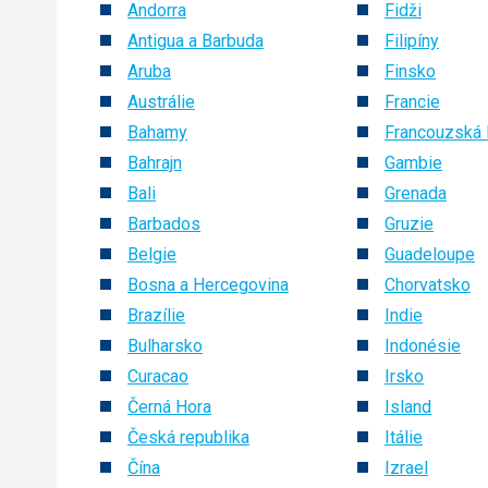
Andorra
Fidži
Antigua a Barbuda
Filipíny
Aruba
Finsko
Austrálie
Francie
Bahamy
Francouzská 
Bahrajn
Gambie
Bali
Grenada
Barbados
Gruzie
Belgie
Guadeloupe
Bosna a Hercegovina
Chorvatsko
Brazílie
Indie
Bulharsko
Indonésie
Curacao
Irsko
Černá Hora
Island
Česká republika
Itálie
Čína
Izrael