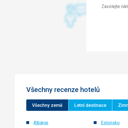
Zavolejte ná
Všechny recenze hotelů
Všechny země
Letní destinace
Zimn
Albánie
Estonsko