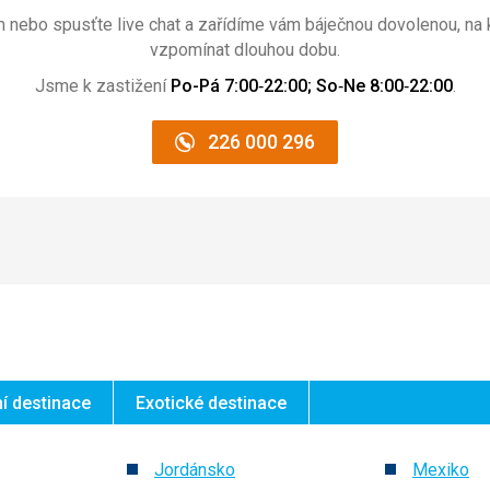
m nebo spusťte live chat a zařídíme vám báječnou dovolenou, na 
vzpomínat dlouhou dobu.
Jsme k zastižení
Po-Pá 7:00‑22:00; So‑Ne 8:00‑22:00
.
226 000 296
í destinace
Exotické destinace
Jordánsko
Mexiko