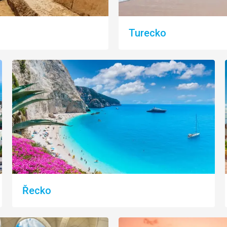
Turecko
Řecko