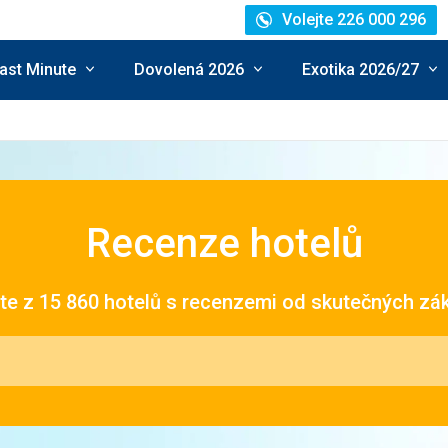
Volejte 226 000 296
ast Minute
Dovolená 2026
Exotika 2026/27
Recenze hotelů
jte z 15 860 hotelů s recenzemi od skutečných zá