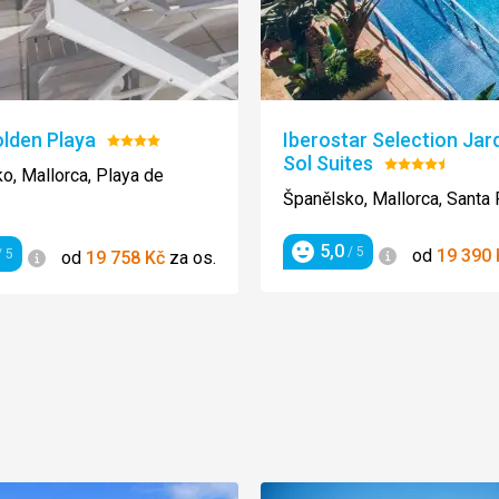
lden Playa
Iberostar Selection Jard
Hodnocení:
Sol Suites
4/5
Hodnocení:
o, Mallorca, Playa de
4.5/5
Španělsko, Mallorca, Santa
5,0
Informace
/ 5
od
19 390
Informace
 5
od
19 758
Kč
za os.
Hodnocení
ení
ránka