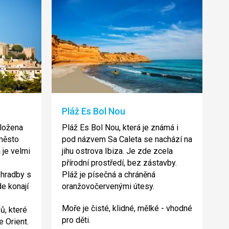
Pláž Es Bol Nou
ložena
Pláž Es Bol Nou, která je známá i
město
pod názvem Sa Caleta se nachází na
 je velmi
jihu ostrova Ibiza. Je zde zcela
přírodní prostředí, bez zástavby.
 hradby s
Pláž je písečná a chráněná
e konají
oranžovočervenými útesy.
Moře je čisté, klidné, mělké - vhodné
ů, které
pro děti.
e Orient.