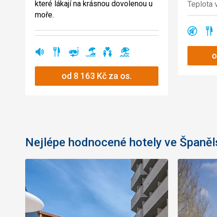
které lákají na krásnou dovolenou u
Teplota 
moře.
klidná
Ano
A
oblas
rušná
restaurace
šnorchlování
písčitá
vhodné
válení
Ano
Ano
Ano
Ano
Ano
Ano
oblast
pláž
pro
u
páry
moře
od
8 163
Kč
za os.
Nejlépe hodnocené hotely ve Španěl