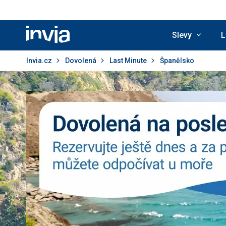
Slevy
L
Invia.cz
Invia.cz
Dovolená
Last Minute
Španělsko