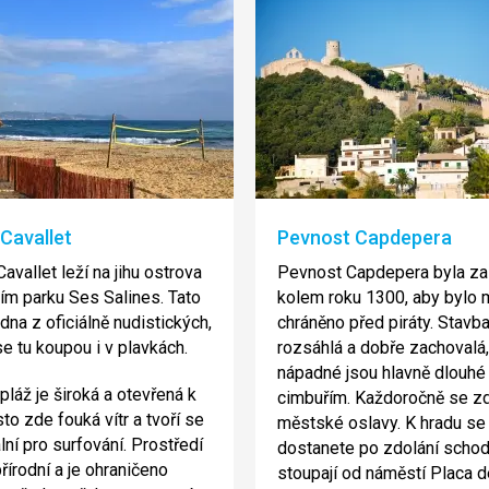
 Cavallet
Pevnost Capdepera
avallet leží na jihu ostrova
Pevnost Capdepera byla za
ním parku Ses Salines. Tato
kolem roku 1300, aby bylo 
edna z oficiálně nudistických,
chráněno před piráty. Stavba
se tu koupou i v plavkách.
rozsáhlá a dobře zachovalá,
nápadné jsou hlavně dlouhé
pláž je široká a otevřená k
cimbuřím. Každoročně se zd
to zde fouká vítr a tvoří se
městské oslavy. K hradu se
lní pro surfování. Prostředí
dostanete po zdolání schod
přírodní a je ohraničeno
stoupají od náměstí Placa d