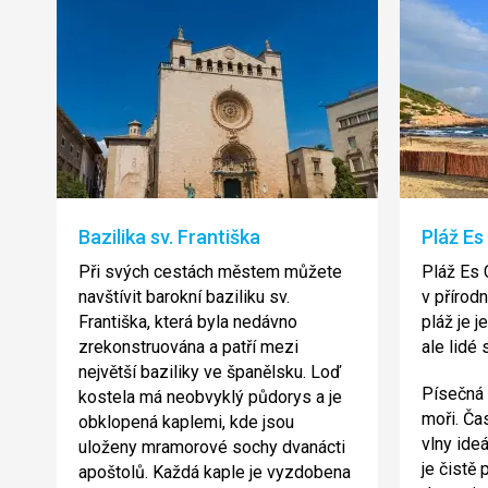
Bazilika sv. Františka
Pláž Es
Při svých cestách městem můžete
Pláž Es C
navštívit barokní baziliku sv.
v přírod
Františka, která byla nedávno
pláž je j
zrekonstruována a patří mezi
ale lidé 
největší baziliky ve španělsku. Loď
Písečná 
kostela má neobvyklý půdorys a je
moři. Čas
obklopená kaplemi, kde jsou
vlny ideá
uloženy mramorové sochy dvanácti
je čistě 
apoštolů. Každá kaple je vyzdobena