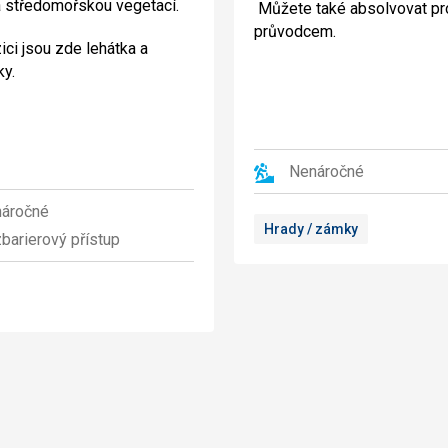
 středomořskou vegetací.
Můžete také absolvovat pr
průvodcem.
ici jsou zde lehátka a
ky.
Nenáročné
áročné
Hrady / zámky
barierový přístup