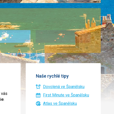
Naše rychlé tipy
Dovolená ve Španělsku
ů vás
First Minute ve Španělsku
ie
.
Atlas ve Španělsku